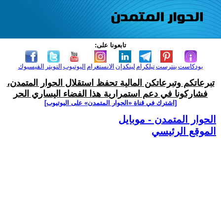
تابعونا على:
بودكاست
بنترست
تيلكرام
لينكدإن
الانستغرام
اليوتيوب
التويتر
الفيسبوك
تبرعاتكم وتبرعاتكن المالية تحفظ استقلال الحوار المتمدن،
فشاركونا في دعم استمرارية هذا الفضاء اليساري الحر
[اشترك في قناة ‫«الحوار المتمدن» على اليوتيوب]
الحوار المتمدن - موبايل
الموقع الرئيسي