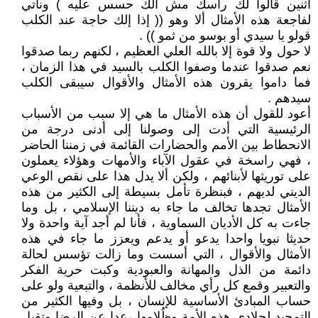
اثنين قالوا لك رأسك مش الك حسس عليه ) ونأتي
لفاجعة هذه الأمثال ألا وهو (( إذا إلك حاجة عند الكلب
قولو يا سيدي أو بوسو من ثمو )) .
لا حول ولا قوة إلا بالله العلي العظيم ، لكنهم ربما صدقوا
نعم صدقوا عندما وصفوا الكلب بالسيد في هذا الزمان ،
فما داموا يقرون هذه الأمثال والأقوال سيبقى الكلب
سيدهم .
أعود للقول أن هذه الأمثال ما هي إلا سبب من الأسباب
الرئيسية التي أدت إلى وصولنا إلى أدنى درجة من
الانحطاط بين الأمم والحضارات القائمة في زمننا الحاضر
، فهي راسخة في عقول الآباء والأمهات وهؤلاء يعملون
على توريثها لأبنائهم ، ولكن ألا يدل هذا على نقص الوعي
الديني لديهم ، فبنظرة تأمل بسيطة إلى الكثير من هذه
الأمثال تجدها تخالف ما جاء به ديننا الإسلامي ، بل وما
جاءت به كل الأديان السماوية ، فأنا لم أجد آية واحدة ولا
حديثا نبويا واحدا يدعو أو يدعم ويعزز ما جاء في هذه
الأمثال والأقوال ، التي أسست وما زالت تؤسس لحالة
دائمة من الذل والمهانة والعبودية وكبت حرية الفكر
والتعبير وقمع كل رأي مخالف للأنظمة ، والتبعية ولو على
حساب المبادئ الأساسية للإنسان ، بل وفيها الكثير من
التمجيد لجلادي هذه الأمة وظُلامها ،عدا عن الرضا وتقبل