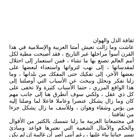
ثقافة الذل والهوان
عاشت وما زالت تعيش أمتنا العربية والإسلامية في هذا
القرن أسوأ مراحلها عبر التاريخ ، فقد أصبحت مطية لكل
أمم العالم تصنع بها ما تشاء ، فمن استعمار إلى احتلال
لمقدساتها ، إلى نهب لثرواتها واستعداء لبعضها على
بعضها الآخر، إلى تفكيك حتى المفكك من بلدانها ، وما
زلنا نفكر ونحلل ونبحث عن الأسباب التي أوصلتنا إلى
هذا الواقع المزري ، حتما الأسباب كثيرة ولا تخفى على
كل ذي عقل ، ولكني سوف أتطرق هنا إلى جانب مهم
كان وما زال يشكل عنصرا وعاملا فاعلا لما وصلنا إليه
من بؤس وشقاء وهوان ، وللأسف ما زال يشكل جزءا
من ثقافتنا .
في مجتمعاتنا العربية ما زلنا نتمسك بالكثير من الأقوال
والحكم والأمثال الشعبية التي نعتبرها قواعد ومبادئ
تسير حياتنا بناء عليها ، رغم أنني أصر أن غالبية إن لم يكن