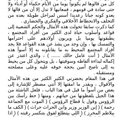
كل من قالوها لم يكونوا يوما من الأيام حكماء أو أدباء ولا
حتى سادة في قومهم ، فمعانيها لا تدل إلا أن من قالها لا
يعدو كونه جبانا رعديدا أسس لمراحل طويلة بعده من
التخلف والانحطاط الأخلاقي والفكري والحضاري .
كما ذكرت سابقا تحولت هذه الأمثال والحكم الشعبية إلى
قواعد وأسلوب حياة لدى الكثير من أفراد المجتمع ،
يطبقونها يوميا بل ويربون أولادهم على احترامها
والتمسك بها ، وإن وجد من يشذ عن هذه القواعد فلا يجد
أفراد المجتمع المحيط به ما يقابلونه به إلا أسوأ هذه
الأمثال ( أنت عامل حالك ....... ) ، والذي اعتذر عن
إكماله لبذاءة ألفاظه وسوقيتها ، بل ويتحول كل من يحيط
به إلى ناصح أمين بحجة خوفه عليه وعلى مصلحته
ومستقبله .
في هذا المقام يحضرني الكثير الكثير من هذه الأمثال
والأقوال ، وبقدر ما امقتها إلا أنني مضطر للإشارة إلى
بعض من أسوأ ما قيل في هذا الباب ، فلعل الناشئة من
هذا الجيل يلفظونها من حياتهم ، ومنها ( حط رأسك بين
الرؤوس وقول يا قطاع الرؤوس ) ( الموت مع الجماعة
رحمة ) ( إبن الوزير وزير وابن الحراث حراث ) ( الكف ما
بيلاطم المخرز ) ( اللي بيتطلع لفوق بتنكسر رقبته ) ( اذا