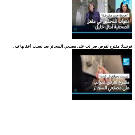
.. فرنسا: مقترح لفرض ضرائب على مصنعي السجائر بعد تسبب أعقابها ف