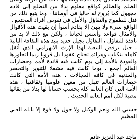
الظلم والظالم كواقع معلوم بدلا من التطلع إلى قادم
مجهول كما يُروج له حاليا في أوطاننا ، وما يتبع ذلك من
قتل للطموح والتفاؤل والأمل في نفوس أفراد المجتمع .
الواقع سيء ولا ينبئ إلا بقادم أسوأ إن بقيت هذه الأقوال
والأمثال قواعد وأسس لحياتنا ، ولكن مع ذلك لا بد من
نافذة للتفاؤل ، التفاؤل بجيل جديد ينبذ هذه الثقافة البالية
، جيل يرفض التبعية لهذا الإرث الانهزامي الذي أثقل
كاهله بنكبات وهزائم تحتاج عقودا بل قرونا ربما لتجاوزها
والعودة بالأمة إلى يوم كانت فيه قائدة لأمم وحضارات
العالم أجمع ، يوما كانت فيه مشعلا للتنوير والتحضر
والمدنية في كافة المجالات ، هذه الأمة التي كانت
حضارات العالم تنهل من معين علومها وثقافتها ، هذه
الأمة التي كان العالم كله يحسب حسابا لها بدلا من بقائها
مطية لكل أمم العالم الحديث .
حسبي الله ونعم الوكيل ولا حول ولا قوة إلا بالله العلي
العظيم
ماجد عبد العزيز غانم