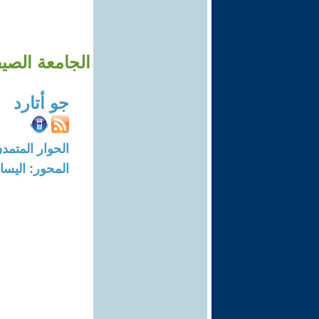
الجامعة الصيفي
جو أتارد
الحوار المتمدن-العدد: 5609 - 17
المحور: اليسار