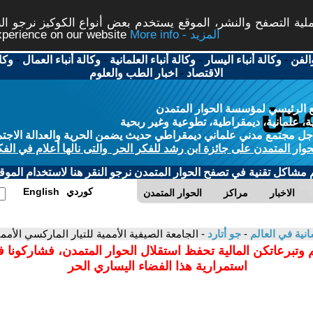
ة التصفح والنشر، الموقع يستخدم بعض أنواع الكوكيز نرجو النق
More info - المزيد
experience on our website
الفن
-
وكالة أنباء اليسار
-
وكالة أنباء العلمانية
-
وكالة أنباء العمال
-
وكا
الاقتصاد
-
اخبار الطب والعلوم
 الرئيسي لمؤسسة الحوار المتمدن
، علمانية، ديمقراطية، تطوعية وغير ربحية
ل مجتمع مدني علماني ديمقراطي حديث يضمن الحرية والعدالة الاجتم
حوار المتمدن على جائزة ابن رشد للفكر الحر والتى نالها أعلام في الفك
م مشاكل تقنية في تصفح الحوار المتمدن نرجو النقر هنا لاستخدام الموقع
كوردي
English
الاخبار
مراكز
الحوار المتمدن
سانية في العالم
-
جو أتارد
- الجامعة الصيفية الأممية للتيار الماركسي الأممي 
 وتبرعاتكن المالية تحفظ استقلال الحوار المتمدن، فشاركونا 
استمرارية هذا الفضاء اليساري الحر