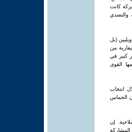
حركة كانت
 والتصدي
يليين (بل
يفارية من
ر كبير في
ها القوى
ل انتخاب
أن الحماس
احية. إن
ا المشاركة