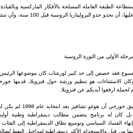
ستطاعة الطبقة العاملة المسلحة بالأفكار الماركسية وبالقيادة
بل ويجب عليها، أن تحذو حذو البروليتاريا الرو
مرحلة الأولى من الثورة الروسية
لأسبوع فقد خصص إلى حد كبير لورشات كان موضوعها الرئيس 
كان الاستثناءات هو تنظيم ورشة حول فنزويلا، قدمها خورخ
م لحملة ارفعوا أيديكم عن فنزويلا.
أوضح الرفيق خورخي أن هوغو تشافيز بعد
بل كان له برنامج يتضمن مطالب ديمقراطية وطنية أولية:
نهاء الفساد السياسي وتوسيع نطاق الديمقراطية إلى الفئات 
ها من قبل والاستخدام الأكثر ديمقراطية لمداخيل النفط لصالح