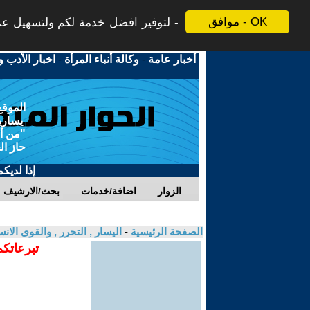
موافق - OK
لتوفير افضل خدمة لكم ولتسهيل عملي
أخبار عامة
-
وكالة أنباء المرأة
-
اخبار الأدب و
الموقع
يسارية
"من أج
حاز ال
إذا لديك
الزوار
اضافة/خدمات
بحث/الارشيف
الصفحة الرئيسية
-
اليسار , التحرر , والقوى الان
تبرعاتكم