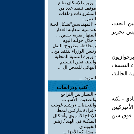
-
وزيرة الإسكان تتابع
موقف تنفيذ عدد من
المشروعات وملفات
العمل ...
ين الجدد،
-
“المهندسين”تشكل لجنة
هندسية لمعاينة العقار
ئيس تحرير
المنهار بقرية جفص ...
-
خلال جولته اليوم
بمحافظة مطروح: النقل:
رئيس الوزراء يتفقد مح ...
برجوازيون
-
وزيرة التنمية المحلية
والبيئة تعلن التسليم
اء التقشف
النهائي للمدفن ال ...
 الحالية،
المزيد.....
كتب ودراسات
-
اليسار بين التراجع
دي - لكنه
والصعود.. الأسباب
والتحديات / رشيد غويلب
تشهد باستطلاع حديث أظهر أن 67٪ من الأميركيين
-
قراءة ماركس لنمط
أنهم مستعدون للتصويت لصالح مرشح اشتراكي، بمن فيهم 34٪ فوق سن
الإنتاج الآسيوي وأشكال
الملكية في الهند / زهير
الخويلدي
-
مشاركة الأحزاب