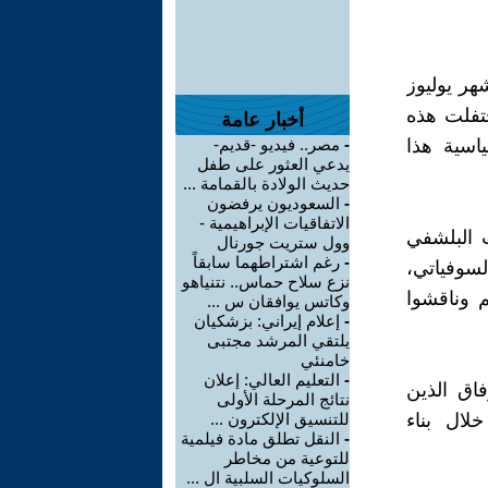
ر من شهر يوليوز
حتفلت هذه
أخبار عامة
ياسية هذا
-
مصر.. فيديو -قديم-
يدعي العثور على طفل
حديث الولادة بالقمامة ...
-
السعوديون يرفضون
الاتفاقيات الإبراهيمية -
ب البلشفي
وول ستريت جورنال
-
رغم اشتراطهما سابقاً
لسوفياتي،
نزع سلاح حماس.. نتنياهو
 وناقشوا
وكاتس يوافقان س ...
-
إعلام إيراني: بزشكيان
يلتقي المرشد مجتبى
خامنئي
-
التعليم العالي: إعلان
اق الذين
نتائج المرحلة الأولى
ال بناء
للتنسيق الإلكترون ...
-
النقل تطلق مادة فيلمية
للتوعية من مخاطر
السلوكيات السلبية ال ...