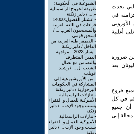
الشيوعية في الحكومة:
التي تحدث
طريقة لخروج الرأسمالية
م ... / دلير زنكنة
زامنة في
-
عشتار الفصول:14000
 الأوروبي
قراءات في اللغة العربية
والمسيحيون العرب ... /
سوى على أغلبية
اسحق قومي
-
الديمقراطية الغربية من
الداخل / دلير زنكنة
-
يسار 2023 .. مواجهة
عن ضرورة
اليمين المتطرف
والتضامن مع نضال
يونان بعد
الشعب ال ... / رشيد
غويلب
-
من الأوروشيوعية إلى
المشاركة في الحكومات
البرجوازية / دلير زنكنة
ميع فروع
-
تنازلات الراسمالية
ائم في كل
الأميركية للعمال و الفقراء
بسبب وجود الإت ... / دلير
 أن جميع
زنكنة
محالة إلى
-
تنازلات الراسمالية
الأميركية للعمال و الفقراء
بسبب وجود الإت ... / دلير
زنكنة