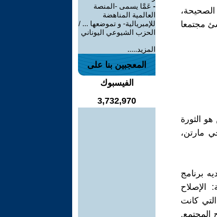
-
عَمَّا يسمى -المنصة
 الصحيحة،
العالمية المناهضة
سية قبل 100 سنة، وأن تنشئ مجتمعا
للإمبريالية- و تموضعها ... /
الحزب الشيوعي اليوناني
المزيد.....
المعجبين بنا على
الفيسبوك
3,732,970
هو الثورة
ي مارتن،
 انتخابه عام 1998 لم يكن لديه برنامج
 الإصلاح
التي كانت
 المجتمع.