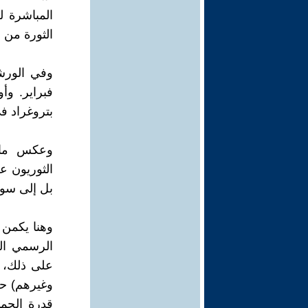
المباشرة ل
الثورة من ا
وفي الورش
فبراير. و
بتروغراد في 23 فبراير (حسب التقويم القديم) قد تطور إلى ا
وعكس ما ي
بل إلى سوف
وهنا يكمن 
الرسمي الث
على ذلك، 
وغيرهم) حر
قدرة الجم