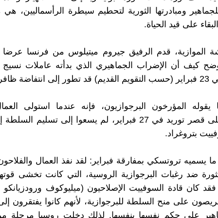
لجماهير ومبادرتها الثورية لتحطيم سيطرة الرأسماليين، هي
لبقاء على قيد الحياة.
ة الموازية، قدم الرفيق جيروم ميتيلوس من فرنسا عرضا 
أوضح كيف أن الإضراب الجماهيري الذي بدأته عاملات نسيج
نتفاضة ظافرة.
قوله المؤرخون البرجوازيون، فإنه عندما استولى العمال
الثوريون على قصر توريد في 27 فبراير، لم يسعوا إلى تسليم الس
ييت بتروغراد.
ما يسميه تروتسكي بمفارقة فبراير: لقد نفذ العمال والفلاحو
ورة ضد رغبات البرجوازية الروسية، التي كانت تخشى قوتهم
فقد كان قادة السوفييت الإصلاحيون (ميليوكوف ورودزيانكو
يصون على منح السلطة للبرجوازية، لأنهم كانوا يفتقرون إلى
اهير على حكم نفسها بنفسها. لذلك دخلت روسيا مرحلة م