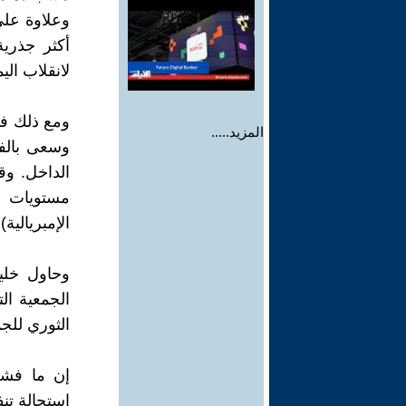
وعلاوة على
أكثر جذرية
لانقلاب اليمي
ومع ذلك فق
المزيد.....
وسعى بالفع
الداخل. وق
مستويات ا
الإمبريالية
وحاول خلي
الجمعية ال
الثوري للج
إن ما فشل
استحالة تنف