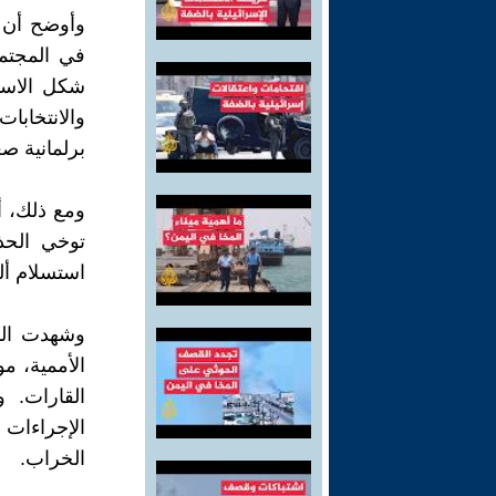
وأوضح أن ب
في المجتم
شكل الاستف
برلمانية ص
ومع ذلك، أ
توخي الحذر
استسلام أل
وشهدت الن
الأممية، م
القارات. 
الإجراءات ا
الخراب.