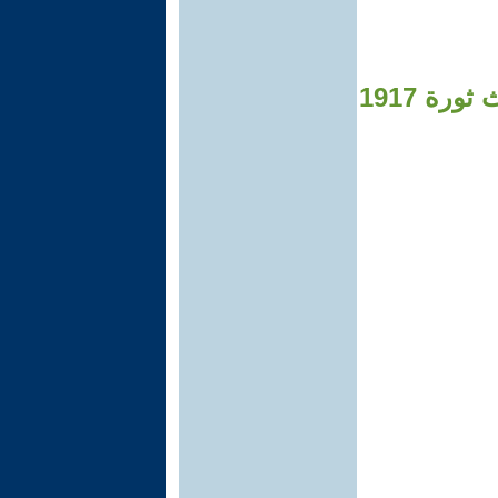
رة 1917