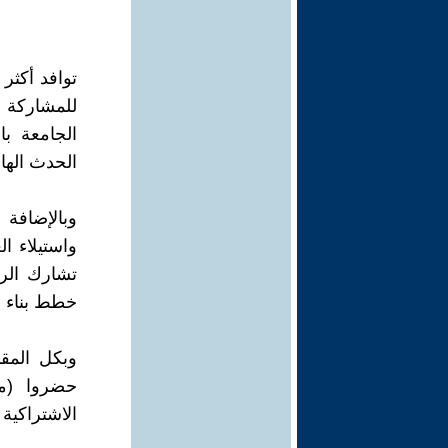
للمشاركة ف
الجامعة با
الحدث الهام
وبالإضافة 
واستيلاء ا
تشارك الرف
خطط بناء ال
وبكل المق
حضروا (م
الاشتراكية