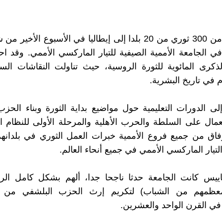
توافد أكثر من 300 ثوري من 20 بلدا إلى إيطاليا في الأسبوع الأخي
ي الجامعة الأممية الصيفية للتيار الماركسي الأممي. وقد ا
لذكرى المائوية للثورة الروسية، حيث تناولت النقاشات الس
 في تاريخ البشرية.
إلى الدورات التعليمية حول مواضيع بداية الثورة وبناء الحز
لعمال على السلطة والحرب الأهلية والمرحلة الأولى للنظام ا
اق من جميع فروع الأممية خبرات العمل الثوري في بلدانهم
تيار الماركسي الأممي في جميع أنحاء العالم.
اييس كانت الجامعة حدثا ناجحا جدا، ألهم بشكل كامل الرف
عظمهم من الشباب) لتكريم إرث الحزب البلشفي من خل
 في القرن الواحد والعشرين.