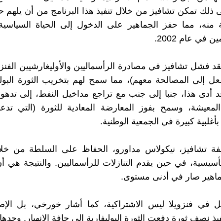
 ذلك تمكن تشافيز من خلال تنفيذ هذا البرنامج من أن يلهم 
 منه، مما حفز الجماهير على الدخول إلى الحياة السياسية
ن في عام 2002.
د فشل تشافيز في مصادرة الرأسماليين والأوليغارشيين الفنزو
ل إلى المصالحة معهم)، مما سمح لهم بتخريب الثورة البول
د أدى هذا، جنبا إلى جنب مع تراجع مداخيل النفط، إلى تدهو
لمعيشة، وسمح بفوز المعارضة المعادية للثورة (التي تدعم
) بأغلبية كبيرة في الجمعية الوطنية.
فة تشافيز، نيكولاس مداورو، الحفاظ على السلطة من خلا
تأسيسية، في حين يقدم التنازلات للرأسماليين. والنتيجة هي 
ماهير صار في أدنى مستوى.
 في فنزويلا ليس الاشتراكية، كما أشار خورخي، بل الإصل
يذ نصف ثورة دفعت الثورة البوليفارية إلى حافة الانهيار. وحده