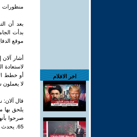
منظورات عا
بعد أن الت
بدأت الجام
موقع الدفا
أشار آلان 
لاستعادة ا
أو خطط الإ
اخر الافلام
لا يعملون 
قال آلان: 
65. يحدث هذا في "بلد العداء للاشتراكية"!