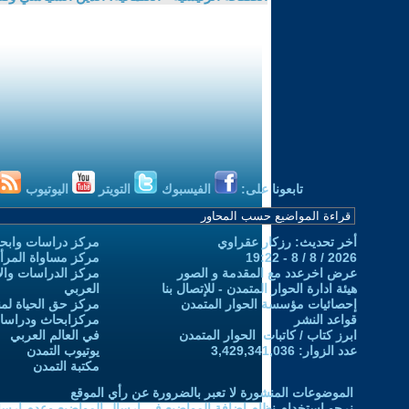
تابعونا على:
الفيسبوك
التويتر
اليوتيوب
أخر تحديث: رزكار عقراوي
مركز دراسات وابحا
2026 / 8 / 8 - 19:22
مركز مساواة المرأ
عرض اخرعدد مع المقدمة و الصور
مركز الدراسات والاب
هيئة ادارة الحوار المتمدن - للإتصال بنا
العربي
إحصائيات مؤسسة الحوار المتمدن
مركز حق الحياة لمن
قواعد النشر
مركزابحاث ودراسات 
ابرز كتاب / كاتبات الحوار المتمدن
في العالم العربي
عدد الزوار: 3,429,341,036
يوتيوب التمدن
مكتبة التمدن
الموضوعات المنشورة لا تعبر بالضرورة عن رأي الموقع
نرجو استخدام نظام إضافة المواضيع في إرسال المواضيع وعدم إرساله