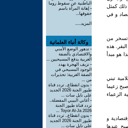
الباطنية عن سقوط روما
 ذلك كمثل
-
إهانة المرأة باسم
حقوقها...
تصاد و في
المزيد.....
ت تسخر من
وكالة أنباء العلمانية
لبقر. هذه
-
تدهور الوضع الأمني
ا هو مبدأ
والاقتصادي بالضفة
الغربية يدفع المسيحيين ...
-
نزيف الهجرة يهدد
الوجود المسيحي في
الضفة الغربية: تحذيرات
امية تبني
من ...
-
بدون انقطاع.. تردد قناة
يصبح زعيما
طيور الجنة 2026 الجديد
ة الزعماء
على نايل سات ...
-
أغاني البيبي المفضلة..
تردد قناة طيور الجنة
2026 Toyor Al-Ja ...
-
بدون انقطاع.. تردد قناة
إقتصادية و
طيور الجنة 2026 الجديد
على نايل سات ...
بح عندها