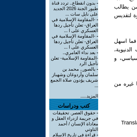
-
بدون انقطاع.. تردد قناة
ن يطالب
طيور الجنة 2026 الجديد
على نايل سات ...
ة لتقديس
-
-المقاومة الإسلامية في
العراق- تعلن تأجيل ردها
العسكري على ا ...
-
-المقاومة الإسلامية في
 فما اسهل
العراق- تعلن تأجيل ردها
العسكري على ا ...
لدنيوية،
-
بعد نداء العامري..
سياسي، و
-المقاومة الإسلامية- تعلن
تأجيل الرد
-
بالصور.. محمد بن
سلمان وأردوغان وشهباز
شريف يؤدون صلاة الجمع
ا غيره من
...
المزيد.....
كتب ودراسات
-
حقوق العصر. تحقيقات
في جريمة ازدراء العقل و
Transl
معاداة الإنسان / أحمد
التاوتي
-
قراءة في تاريخ الاسلام