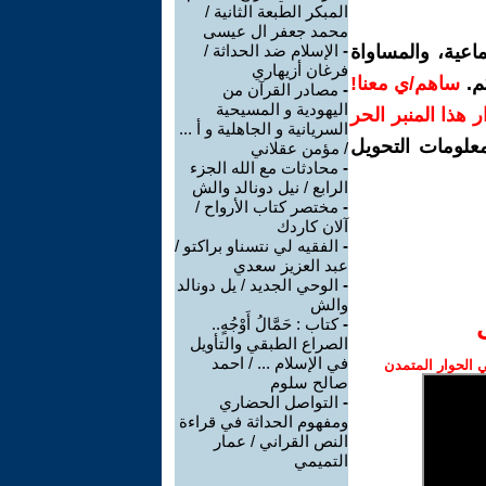
المبكر الطبعة الثانية /
محمد جعفر ال عيسى
اعية، والمساواة
-
الإسلام ضد الحداثة /
فرغان أزيهاري
م.
ساهم/ي معنا!
-
مصادر القرآن من
اليهودية و المسيحية
رار هذا المنبر الحر
السريانية و الجاهلية و أ ...
معلومات التحويل
/ مؤمن عقلاني
-
محادثات مع الله الجزء
الرابع / نيل دونالد والش
-
مختصر كتاب الأرواح /
آلان كاردك
-
الفقيه لي نتسناو براكتو /
عبد العزيز سعدي
-
الوحي الجديد / يل دونالد
والش
-
كتاب : حَمَّالُ أَوْجُهٍ..
الصراع الطبقي والتأويل
في الإسلام ... / احمد
الحوار المتمدن
صالح سلوم
-
التواصل الحضاري
ومفهوم الحداثة في قراءة
النص القراني / عمار
التميمي