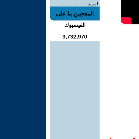
المزيد.....
المعجبين بنا على
الفيسبوك
3,732,970