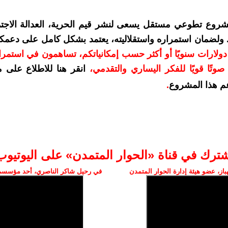
شروع تطوعي مستقل يسعى لنشر قيم الحرية، العدالة الاجتم
. ولضمان استمراره واستقلاليته، يعتمد بشكل كامل على دعمك
دعمكم بمبلغ 10 دولارات سنويًا أو أكثر حسب إمكانياتكم، تساهمون في استم
وتًا قويًا للفكر اليساري والتقدمي
،
انقر هنا للاطلاع على 
م هذا المشروع
.
شترك في قناة «الحوار المتمدن» على اليوتيوب
ز، عضو هيئة إدارة الحوار المتمدن
في رحيل شاكر الناصري، أحد مؤسسي 