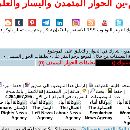
ين الحوار المتمدن واليسار والعلم
وك
التويتر
اليوتيوب
RSS
الانستغرام
لينكدإن
تيلكرام
بنترست
تمبلر
بلوكر
فل
ميع - شارك في الحوار والتعليق على الموضوع
 التعليقات من خلال الموقع نرجو النقر على - تعليقات الحوار المتمدن -
يسبوك (
)
تعليقات الحوار المتمدن (
0
)
سخة قابلة للطباعة
|
ارسل هذا الموضوع الى صديق
|
حفظ - ورد
|
حفظ
|
بحث
|
إضافة إلى المفضلة
|
للاتصال بالكاتب-ة
عدد الموضوعات المقروءة في الموقع الى الان :
4,294,967,295
د الفكر الديني
-
عمرو الخيّر
- بخصوص الكاريكاتيرات: الإسلام دين و دنيا، إ