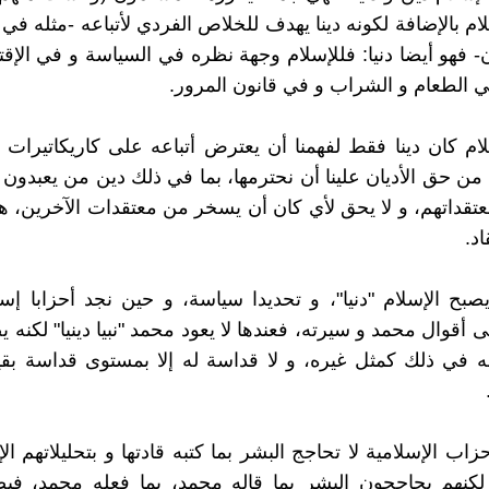
لام بالإضافة لكونه دينا يهدف للخلاص الفردي لأتباعه -مثله في
ان- فهو أيضا دنيا: فللإسلام وجهة نظره في السياسة و في الإق
ي الطعام و الشراب و في قانون المرور.
لام كان دينا فقط لفهمنا أن يعترض أتباعه على كاريكاتيرا
 من حق الأديان علينا أن نحترمها، بما في ذلك دين من يعبدون ا
معتقداتهم، و لا يحق لأي كان أن يسخر من معتقدات الآخرين، هذ
اد.
بح الإسلام "دنيا"، و تحديدا سياسة، و حين نجد أحزابا إسل
 أقوال محمد و سيرته، فعندها لا يعود محمد "نبيا دينيا" لكنه 
ه في ذلك كمثل غيره، و لا قداسة له إلا بمستوى قداسة بقي
زاب الإسلامية لا تحاجج البشر بما كتبه قادتها و بتحليلاتهم ال
لكنهم يحاججون البشر بما قاله محمد، بما فعله محمد، فيص