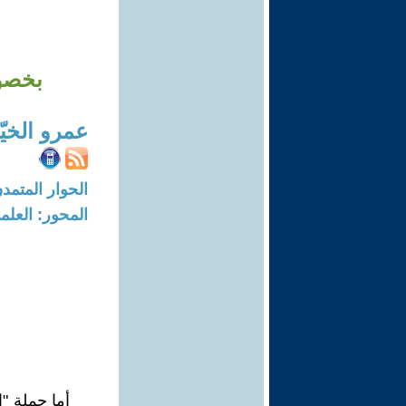
بخصوص
عمرو الخيّ
الحوار المتمدن-العدد: 1456 - 6
المحور: العلما
أما جملة "