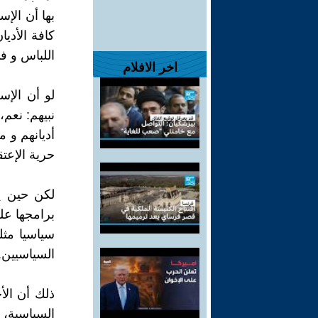
بها أن الإس
كافة الأدي
اللباس و ف
اخر الافلام
لو أن الإس
نبيهم: نعم،
أديانهم و 
حرية الإعتق
لكن حين يص
برامجها على
سياسيا مثل
السياسيين.
ذلك أن الأح
السياسية، 