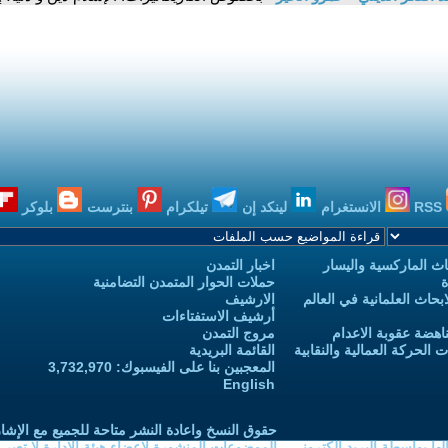
RSS
الانستغرام
لينكد إن
تيلكرام
بنترست
بلوكر
ث الماركسية واليسار
اخبار التمدن
ة
حملات الحوار المتمدن التضامنية
حاث العلمانية في العالم
الارشيف
أرشيف الاستفتاءات
اهضة عقوبة الاعدام
مروج التمدن
الحركة العمالية والنقابية
القائمة البريدية
المعجبين بنا على الفيسبوك: 3,732,970
English
حقوق النسخ واعادة النشر متاحة للجميع مع الإشا
ا بواسطة البريد الكتروني
الموضوعات المنشورة لاعضاء هيئة الادارة لا تعبر