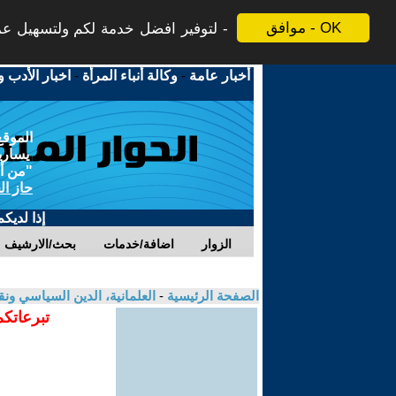
موافق - OK
لتوفير افضل خدمة لكم ولتسهيل عملي
أخبار عامة
-
وكالة أنباء المرأة
-
اخبار الأدب و
الموقع
يسارية
"من أج
حاز ال
إذا لديك
الزوار
اضافة/خدمات
بحث/الارشيف
الصفحة الرئيسية
-
العلمانية، الدين السياسي ونق
تبرعاتكم