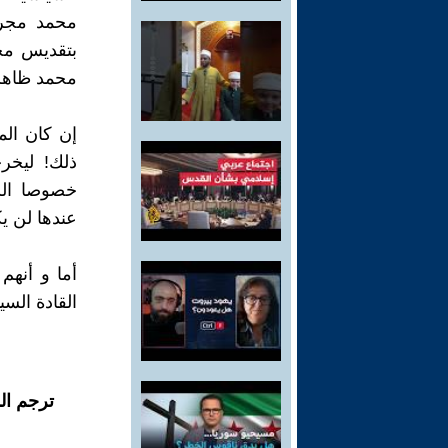
محمد مجر
بتقديس محم
محمد ظاهرها
إن كان الم
ذلك! ليخر
خصوصا الس
عندها لن ي
أما و أنهم
القادة الس
ترجم ال