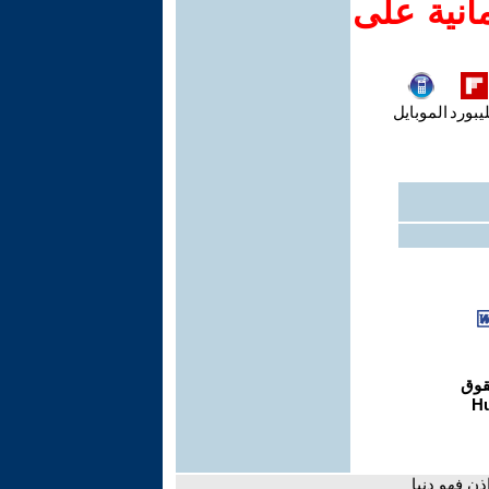
انية على
يبورد
الموبايل
ذن فهو دنيا