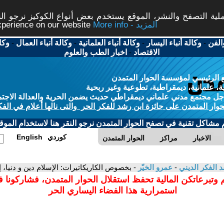
ة التصفح والنشر، الموقع يستخدم بعض أنواع الكوكيز نرجو النق
More info - المزيد
experience on our website
الفن
-
وكالة أنباء اليسار
-
وكالة أنباء العلمانية
-
وكالة أنباء العمال
-
وكا
الاقتصاد
-
اخبار الطب والعلوم
 الرئيسي لمؤسسة الحوار المتمدن
، علمانية، ديمقراطية، تطوعية وغير ربحية
ل مجتمع مدني علماني ديمقراطي حديث يضمن الحرية والعدالة الاجتم
حوار المتمدن على جائزة ابن رشد للفكر الحر والتى نالها أعلام في الفك
م مشاكل تقنية في تصفح الحوار المتمدن نرجو النقر هنا لاستخدام الموقع
كوردي
English
الاخبار
مراكز
الحوار المتمدن
د الفكر الديني
-
عمرو الخيّر
- بخصوص الكاريكاتيرات: الإسلام دين و دنيا، إ
 وتبرعاتكن المالية تحفظ استقلال الحوار المتمدن، فشاركونا 
استمرارية هذا الفضاء اليساري الحر