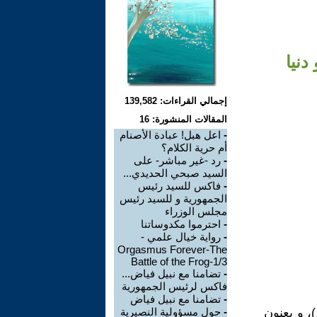
دنيا
إجمالي القراءات: 139,582
المقالات المنشورة: 16
-
اعل هبل! عبادة الأصنام
أم حرية الكلام؟
-
رد -غير مباشر- على
السيد صبحي الحديدي...
-
فاكس للسيد رئيس
الجمهورية و للسيد رئيس
مجلس الوزراء
-
احترموا مكدوساتنا
-
رواية خيال علمي -
Orgasmus Forever-The
Battle of the Frog-1/3
-
تضامنا مع نبيل فياض...
فاكس لرئيس الجمهورية
-
تضامنا مع نبيل فياض
، و يعنون
-
حول مسؤولية النصيرية