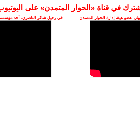
شترك في قناة «الحوار المتمدن» على اليوتيوب
ز، عضو هيئة إدارة الحوار المتمدن
في رحيل شاكر الناصري، أحد مؤسسي 