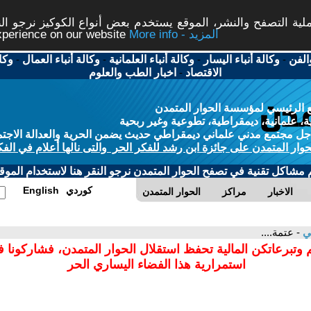
ة التصفح والنشر، الموقع يستخدم بعض أنواع الكوكيز نرجو النق
More info - المزيد
experience on our website
الفن
-
وكالة أنباء اليسار
-
وكالة أنباء العلمانية
-
وكالة أنباء العمال
-
وكا
الاقتصاد
-
اخبار الطب والعلوم
 الرئيسي لمؤسسة الحوار المتمدن
، علمانية، ديمقراطية، تطوعية وغير ربحية
ل مجتمع مدني علماني ديمقراطي حديث يضمن الحرية والعدالة الاجتم
حوار المتمدن على جائزة ابن رشد للفكر الحر والتى نالها أعلام في الفك
م مشاكل تقنية في تصفح الحوار المتمدن نرجو النقر هنا لاستخدام الموقع
كوردي
English
الاخبار
مراكز
الحوار المتمدن
ي
- عتمة....
 وتبرعاتكن المالية تحفظ استقلال الحوار المتمدن، فشاركونا 
استمرارية هذا الفضاء اليساري الحر