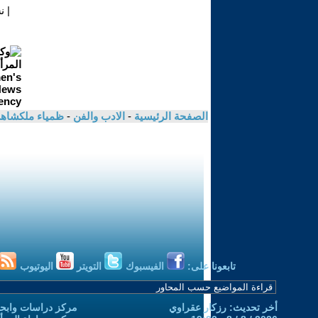
|
ن
الصفحة الرئيسية
-
الادب والفن
-
ظمياء ملكشاه
تابعونا على:
الفيسبوك
التويتر
اليوتيوب
أخر تحديث: رزكار عقراوي
مركز دراسات وابحا