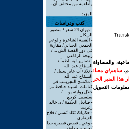
وأطعمة من مختلف أن ...
المزيد.....
كتب ودراسات
-
ديوان 24 شعر / منصور
Transl
الريكان
-
القصة الشاعرة والوعي
الجمعي الحداثي/ مقاربة
في دور القصة الش ... /
ربيحة الرفاعي
-
تصاوير لية الظمأ /
اعية، والمساواة
السمّاح عبد الله
م.
ساهم/ي معنا!
-
ثلاثاءات عابر سبيل /
السمّاح عبد الله
رار هذا المنبر الحر
-
ملامــح التجريــب في
كتابـات السيـد حـافظ من
معلومات التحويل
خلال روايته يو ... /
سلسبيل كريبع
-
قناديل الحكمة / د. خالد
زغريت
-
حكاياتْ تَكاد تُنسى / فلاح
العيفاري
-
وعي ـ قصص قصيرة جدا
/ حسين جداونه