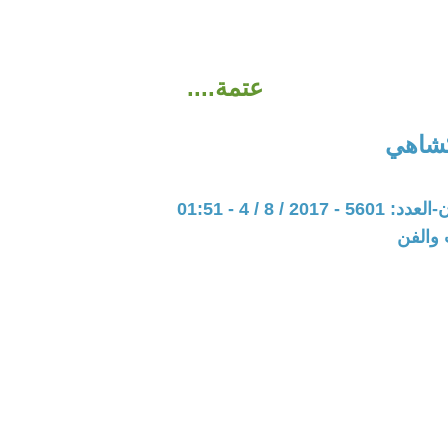
عتمة....
كشاهي
201 / 8 / 4 - 01:51
 والفن