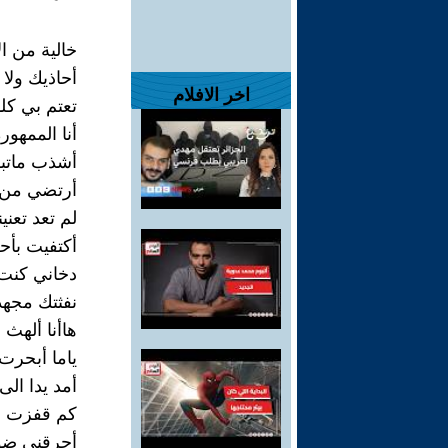
خالية من ال
أحاذيك ولا 
اخر الافلام
تعتم بي كلم
أنا الممهورة
أشذب ماتب
أرتضي من ن
لم تعد تعني
أكتفيت بأح
دخاني كنت.
نفثتك مجهدة
هاأنا ألهث ب
ياما أبحرت 
أمد يدا ال
كم قفزت فو
أحرقني ضوئه