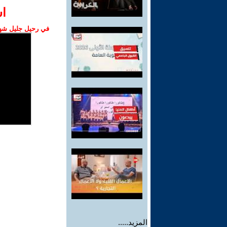
ا‫
في رحيل جليل شهبا
المزيد.....