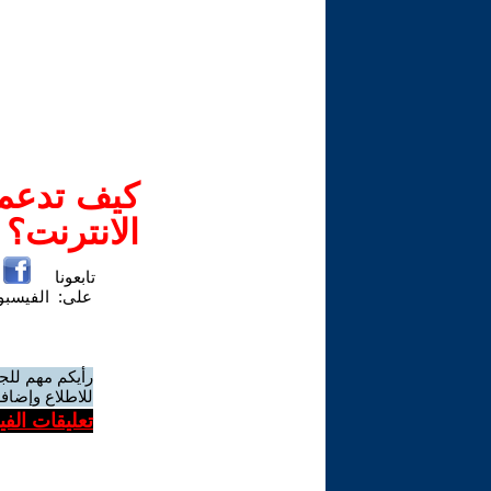
كيف تدعم-
الانترنت؟
تابعونا
على:
الفيسب
رأيكم مهم للج
للاطلاع وإضافة
تعليقات الف