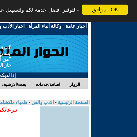
موافق - OK
لتوفير افضل خدمة لكم ولتسهيل عملي
أخبار عامة
-
وكالة أنباء المرأة
-
اخبار الأدب و
الموقع
يسارية
"من أج
حاز ال
إذا لديك
الزوار
اضافة/خدمات
بحث/الارشيف
الصفحة الرئيسية
-
الادب والفن
-
ظمياء ملكشاه
تبرعاتكم