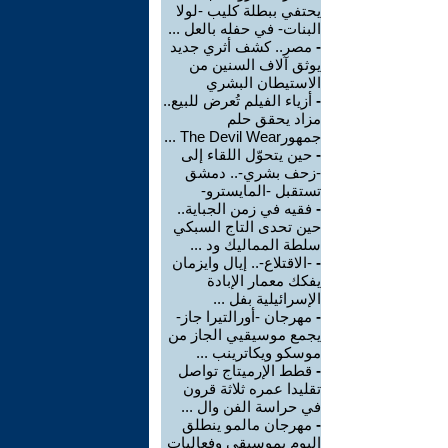
يحتفي ببطلة كليب -لولا
البنات- في حفله بالعل ...
-
مصر.. كشف أثري جديد
يوثق آلاف السنين من
الاستيطان البشري
-
أزياء الفيلم تُعرض للبيع..
مزاد يحقق حلم
جمهورThe Devil Wear ...
-
حين يتحوّل اللقاء إلى
-زحف بشري-.. دمشق
تستقبل -المايسترو-
-
فقيه في زمن الجباية..
حين تحدى التاج السبكي
سلطة المماليك ود ...
-
-الاقتلاع-.. إيال وايزمان
يفكك معمار الإبادة
الإسرائيلية بفل ...
-
مهرجان -أورالتيرا جاز-
يجمع موسيقيي الجاز من
موسكو ويكاترينب ...
-
قطط الإرميتاج تواصل
تقليدا عمره ثلاثة قرون
في حراسة الفن وال ...
-
مهرجان مالمو ينطلق
اليوم بموسيقى وفعاليات