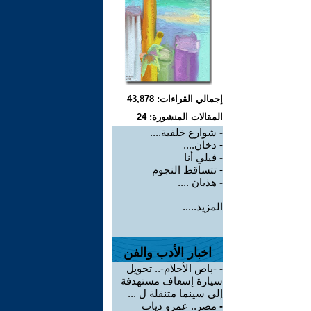
إجمالي القراءات: 43,878
المقالات المنشورة: 24
-
شوارع خلفية....
-
دخان....
-
فيلي أنا
-
تتساقط النجوم
-
هذيان ....
المزيد.....
اخبار الأدب والفن
-
-باص الأحلام-.. تحويل
سيارة إسعاف مستهدفة
إلى سينما متنقلة ل ...
-
مصر.. عمرو دياب