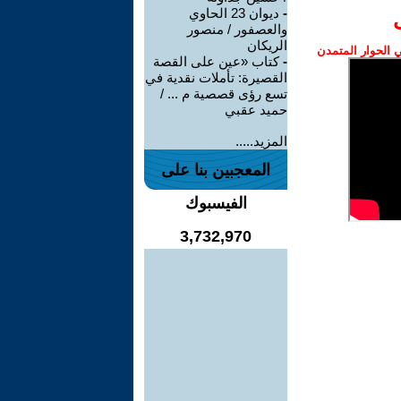
-
ديوان 23 الحاوي
والعصفور / منصور
الريكان
الحوار المتمدن
-
كتاب «عين على القصة
القصيرة: تأملات نقدية في
تسع رؤى قصصية م ... /
حميد عقبي
المزيد.....
المعجبين بنا على
الفيسبوك
3,732,970