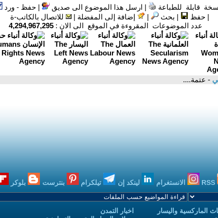
سخة قابلة للطباعة
|
ارسل هذا الموضوع الى صديق
|
حفظ - ورد
|
حفظ
|
بحث
|
إضافة إلى المفضلة
|
للاتصال بالكاتب-ة
عدد الموضوعات المقروءة في الموقع الى الان :
4,294,967,295
ي
- عتمة....
RSS
الانستغرام
لينكد إن
تيلكرام
بنترست
بلوكر
ث الماركسية واليسار
اخبار التمدن