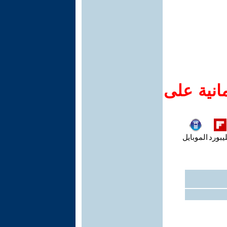
انية على
يبورد
الموبايل