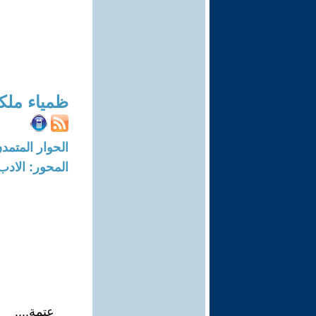
ظمياء مل
الحوار المتمدن-العدد: 5601 - 7
المحور: الادب
عتمة....