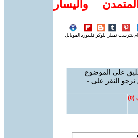
متمدن واليسار
م
بنترست
تمبلر
بلوكر
فليبورد
الموبايل
عليق على الموضوع
نرجو النقر على -
 (
0
)