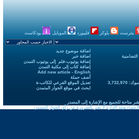
بنترست
بلوكر
فليبورد
الموبايل
بودكاست
اضافة موضوع جديد
التضامنية
اضافة خبر
إضافة يوتيوب-فلم إلى يوتيوب التمدن
إضافة كتاب إلى مكتبة التمدن
Add new article - English
أضف حملة
3,732,97
تعديل الموقع الفرعي للكاتب-ة
ابحث في موقع الحوار المتمدن
شر متاحة للجميع مع الإشارة إلى المصدر
ضاء هيئة الادارة لا تعبر بالضرورة عن رأي الحوار المتمدن