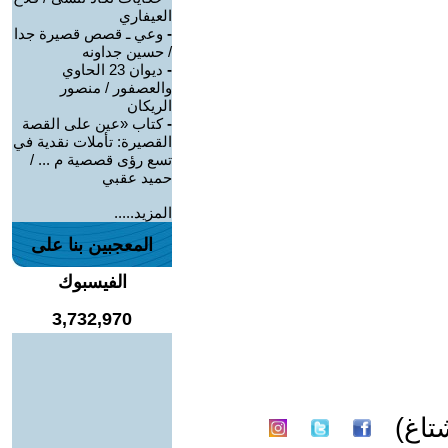
العيفاري
-
وعي ـ قصص قصيرة جدا
/ حسين جداونه
-
ديوان 23 الحاوي
والعصفور / منصور
الريكان
-
كتاب «عين على القصة
القصيرة: تأملات نقدية في
تسع رؤى قصصية م ... /
حميد عقبي
المزيد.....
المعجبين بنا على
الفيسبوك
3,732,970
اغ)