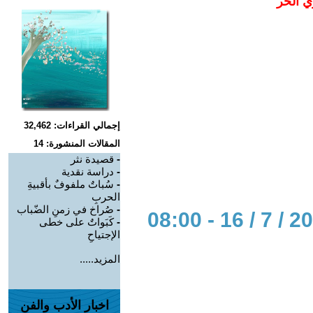
ي الحر
إجمالي القراءات: 32,462
المقالات المنشورة: 14
-
قصيدة نثر
-
دراسة نقدية
-
سُباتٌ ملفوفٌ بأقبيةِ
الحربِ
-
صُراخ في زمنِ الضّباب
-
كَبَواتٌ على خطى
الإجتياحِ
المزيد.....
اخبار الأدب والفن