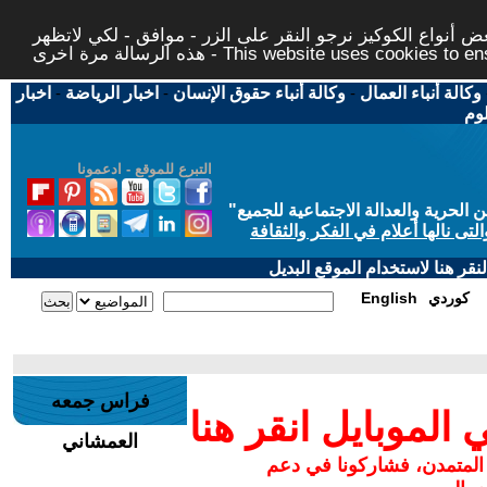
 أنواع الكوكيز نرجو النقر على الزر - موافق - لكي لاتظهر
This website uses cookies to ensure you ge
وكالة أنباء العمال
-
وكالة أنباء حقوق الإنسان
-
اخبار الرياضة
-
اخبار
لوم
التبرع للموقع - ادعمونا
حرية والعدالة الاجتماعية للجميع
"
تى نالها أعلام في الفكر والثقافة
قر هنا لاستخدام الموقع البديل
كوردي
English
فراس جمعه
لموبايل انقر هنا
العمشاني
 المتمدن، فشاركونا في دعم