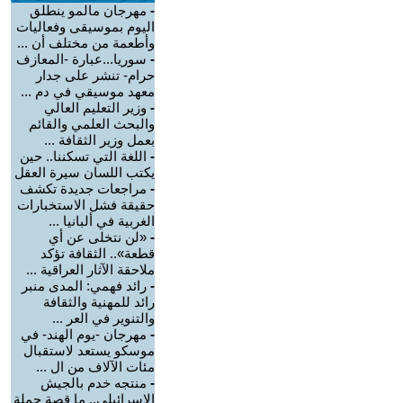
-
مهرجان مالمو ينطلق
اليوم بموسيقى وفعاليات
وأطعمة من مختلف أن ...
-
سوريا...عبارة -المعازف
حرام- تنشر على جدار
معهد موسيقي في دم ...
-
وزير التعليم العالي
والبحث العلمي والقائم
بعمل وزير الثقافة ...
-
اللغة التي تسكننا.. حين
يكتب اللسان سيرة العقل
-
مراجعات جديدة تكشف
حقيقة فشل الاستخبارات
الغربية في ألبانيا ...
-
«لن نتخلى عن أي
قطعة».. الثقافة تؤكد
ملاحقة الآثار العراقية ...
-
رائد فهمي: المدى منبر
رائد للمهنية والثقافة
والتنوير في العر ...
-
مهرجان -يوم الهند- في
موسكو يستعد لاستقبال
مئات الآلاف من ال ...
-
منتجه خدم بالجيش
الإسرائيلي.. ما قصة حملة