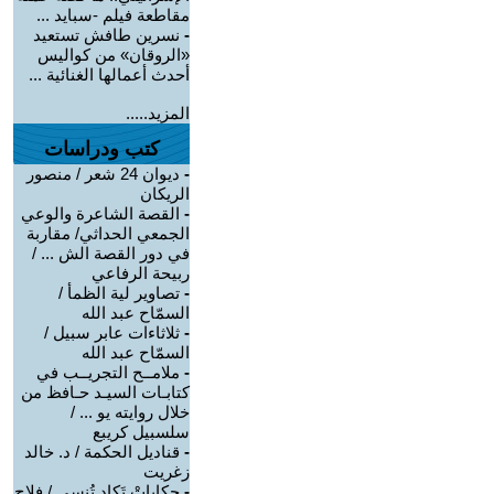
مقاطعة فيلم -سبايد ...
-
نسرين طافش تستعيد
«الروقان» من كواليس
أحدث أعمالها الغنائية ...
المزيد.....
كتب ودراسات
-
ديوان 24 شعر / منصور
الريكان
-
القصة الشاعرة والوعي
الجمعي الحداثي/ مقاربة
في دور القصة الش ... /
ربيحة الرفاعي
-
تصاوير لية الظمأ /
السمّاح عبد الله
-
ثلاثاءات عابر سبيل /
السمّاح عبد الله
-
ملامــح التجريــب في
كتابـات السيـد حـافظ من
خلال روايته يو ... /
سلسبيل كريبع
-
قناديل الحكمة / د. خالد
زغريت
-
حكاياتْ تَكاد تُنسى / فلاح