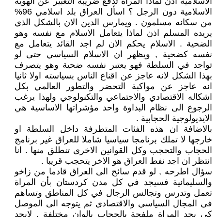
الاسلامية اذن لماذا المراة تدفع ضريبة التعبير عن الهوية
الاسلامية دون الرجل ؟ اسأل العراق بلد اسلامي 96%
من سكانه مسلمون . ويمارس الدين الان بالشكل الذي
يريده المسلم اذن لماذا يتعامل الاسلام مع نفسه وهو
الضحية . الاسلام يحكم الان لم اجد القائد يتعامل مع
نفسه كضحية , ويظهر ان الاسلام السياسي حتى لو
تواجد في السلطة فهو يعتبر نفسه ضحية وهو يتصرف
بهذا الشكل لانه عاجز عن اقناع الناس بسياسته اولا ثانيا
انه عاجز عن مواكبة التحضر والتطور العالمي بكل
اشكاله الاقتصادي والاجتماعي والتكنولوجي ولهذا يرغب
الرجوع الى نظام البداوة واحد مؤشراتها الاساسية هي
الايديولوجية الحجابية .
بالاضافة ان هذه الفئات المتطرفة داخل السلطة او
خارجها لا تملك برنامجا سياسيا شاملا للعراق غير برنامج
الحجاب والتحجب وكل القوانين الاخرى تنطلق منها . انا
انتظر ان اجد نفط العراق هو الاخر يتحجب قريبا .
سؤال اطرحه , لو قدم سائح الى العراق قادما من زاخو
والسليمانية فسيجد في كل مدن كردستان بأن المراة
تعمل وتدرس وتجالس الرجال في كل المناطق وتساهم
في المجال السياسي والاقتصادي ثم يتوجه الى الموصل
كي يجد المراة ملفحة بالحجاب بالوان مختلفة . لايجد