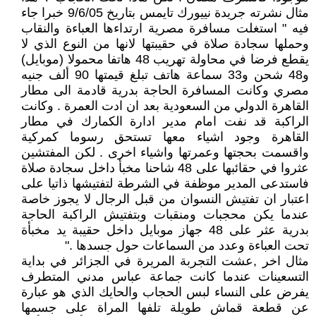
مثال نشرته جريدة نييورك تايمس بتاريخ 9/6/05 خبرا جاء
فيه " استغلت مسافرة مصرية ارتداءها العباءة والنقاب
وحملها سجادة صلاة في حقيبتها لانها من النوع الذي لا
يقطع فرضا في محاولة تهريب 48 هاتفا محمولا (موبايل)
و48 شحن و33 سماعة هاتف تبلغ قيمتها 90 ألف جنيه
مصري وكانت المسافرة الحاجة بدرية قادمة الى مطار
القاهرة الدولي من السعودية بعد ان ادت العمرة . وكانت
الراكبة قد نفت امام مدير ادارة الكمارك في مطار
القاهرة وجود اشياء معها تستحق رسوما كمركية
واقسمت بحجتها وعمرتها واشياء اخرى . لكن المفتشين
عثروا في حقائبها على 48 شاحنا مخبأ داخل سجادة صلاة
فاستدعى المدير موظفة في الشرطة لتفتيشها ذاتيا على
اعتبار ان تفتيش النسوان من قبل الرجال لا يجوز خاصة
عندما يكن محجبات ومنقبات وبتفتيش الراكبة الحاجة
بدرية عثر على 48 جهاز موبايل داخل حقيبة يد مخبأة
تحت العباءة وعدد من السماعات حول جسدها ."
مثال اخر ,عشت التجربة المريرة في الجزائر في بداية
التسعينات عندما كانت جماعة عباس مدني المتطرف
يفرض على النساء لبس الحجاب والحايك الذي هو عبارة
عن قطعة قماش طويلة تلفها المراة على جسمها