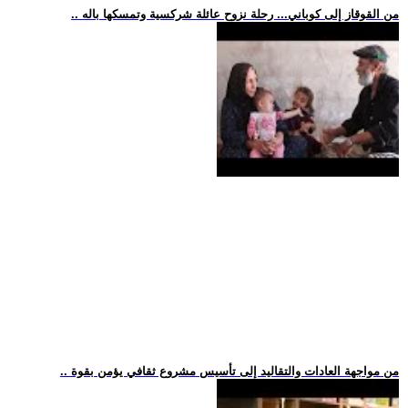
.. من القوقاز إلى كوباني... رحلة نزوح عائلة شركسية وتمسكها باله
.. من مواجهة العادات والتقاليد إلى تأسيس مشروع ثقافي يؤمن بقوة