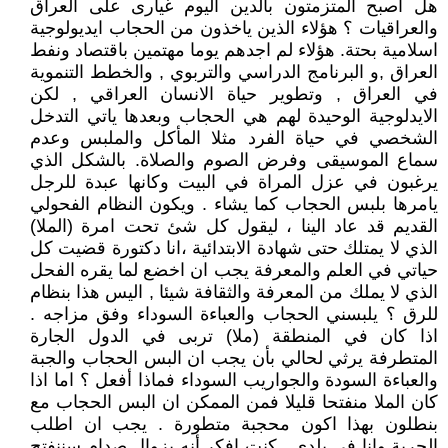
هل اصبح المتزمتون بالدين اليوم غيارى على العراق
والعراقيات ؟ هؤلاء الذين ياخذون من الحجاب ايديولوجية
اسلامية بحتة. هؤلاء لم اجدهم يوما مهتمين باقتصاد ونفط
العراق ,و البرنامج الدراسي والتربوي , والخطط التنموية
في العراق , وتطوير حياة الانسان العراقي , لكن
الايدلوجية الوحيدة لهم هي الحجاب وبعدها ياتي التدخل
الشخصي في حياة الفرد مثلا المأكل والملبس وعدم
سماع الموسيقى وفرض الصوم والصلاة. بالشكل الذي
يرغبون في عزل المراة في البيت وكانها عبدة للرجل
يامرها بلبس الحجاب كما يشاء . ويكون النظام الفحولي
القديم قد عاد الينا ، ليقول كل شئ تحت امرة (الملا)
الذي لا يمتلك حتى شهادة الابتدائية ،انا دكتورة قضيت كل
حياتي في العلم والمعرفة يجب ان اخضع لما يقره الفحل
الذي لا يملك من المعرفة والثقافة شيئا , اليس هذا بنظام
للرق ؟ يلبسني الحجاب والعباءة السوداء وفق مزاجه .
اذا كان في المنطقة (ملا) تربى في الدول الجارة
المتطرفة يرثي لحالي بأن يجب ان البس الحجاب والجبة
والعباءة السودة والجواريب السوداء فماذا أفعل ؟ اما اذا
كان الملا منفتحا قليلا فمن الممكن ان البس الحجاب مع
بنطلون بهذا اكون محجبة متطورة . يجب ان اطلب
الحرية وانا في بلدي . كنت افكر أنه بزوال صدام سننفتح