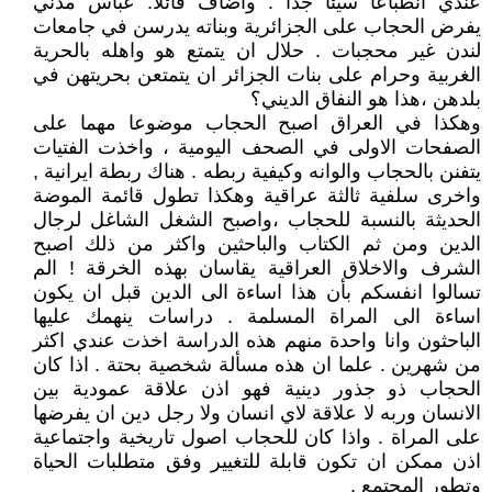
عندي انطباعا سيئا جدا . واضاف قائلا: عباس مدني
يفرض الحجاب على الجزائرية وبناته يدرسن في جامعات
لندن غير محجبات . حلال ان يتمتع هو واهله بالحرية
الغربية وحرام على بنات الجزائر ان يتمتعن بحريتهن في
بلدهن ،هذا هو النفاق الديني؟
وهكذا في العراق اصبح الحجاب موضوعا مهما على
الصفحات الاولى في الصحف اليومية ، واخذت الفتيات
يتفنن بالحجاب والوانه وكيفية ربطه . هناك ربطة ايرانية ,
واخرى سلفية ثالثة عراقية وهكذا تطول قائمة الموضة
الحديثة بالنسبة للحجاب ،واصبح الشغل الشاغل لرجال
الدين ومن ثم الكتاب والباحثين واكثر من ذلك اصبح
الشرف والاخلاق العراقية يقاسان بهذه الخرقة ! الم
تسالوا انفسكم بأن هذا اساءة الى الدين قبل ان يكون
اساءة الى المراة المسلمة . دراسات ينهمك عليها
الباحثون وانا واحدة منهم هذه الدراسة اخذت عندي اكثر
من شهرين . علما ان هذه مسألة شخصية بحتة . اذا كان
الحجاب ذو جذور دينية فهو اذن علاقة عمودية بين
الانسان وربه لا علاقة لاي انسان ولا رجل دين ان يفرضها
على المراة . واذا كان للحجاب اصول تاريخية واجتماعية
اذن ممكن ان تكون قابلة للتغيير وفق متطلبات الحياة
وتطور المجتمع .