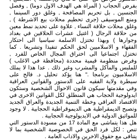
بفرض الحجاب ( المراة هي الهدف الاول دوما) , وفصل
الجنسين , بل تحريم المصافحة , وغلق دور السينما ,
ومنع الموسيقى (جرى تحطيم محلات بيع الاشرطة ) ,
وغلق محلات حلاقة النساء , علاوة على تحديد نمط معين
من حلاقة الرجال ( اغتيل عشرات الحلاقين في بغداد
وجوارها ) وبهذا تختزل الاسلمة سياسيا الى احتكار
الفقهاء و الاسلاميين لحق الحكم تنفيذا وتشريعا . كما
تختزل اجتماعيا الى اختراق المجال الخاص للفرد ,
وفرض منظومة قيمية محددة (محافظة في الاغلب )
للملبس والمأكل والمشرب وغير ذلك . عدا هذا لا يملك
الاسلاميون برنامجا ." هنا يؤكد تحليل د. فالح على
سيطرة ولاية الفقيه على الدستور والقوانين العراقية
وفي مقدمتها سيكون قانون الاحوال الشخصية وستكون
ايدولوجية الحجاب هي المنطلق لكل القوانين الاخرى في
الاقتصاد العراقي وخطة التنمية الجديدة والعراق الجديد
وتصبح الديمقراطية هي الديموقراطية الحجابية . لا وجود
للمواثيق الدولية في الايديولوجية الحجابية .
هل هذا يتماشى مع المادة 17 من مسودة الدستور التي
تنص : لكل فرد الحق في الخصوصية الشخصية بما لا
يتنافى مع حقوق الاخرين والاداب العامة .