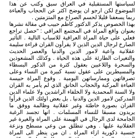
لسياستها المستقبلية في العراق سبق وكتب عن هذا
الموضوع لكن ارجو ان يوضح اكثر عن الحجاب والعباءة
ربما يسعفنا قليلا لحسم الصراع مع المتزمتين .
بهذا الخصوص يذكر الدكتور كاظم حبيب في مقالة نشرها
بعنوان واقع المراة في المجتمع العراقي : "حصل تراجع
فعلي على حياة المراة العراقية للاسباب التالية . التأثير
الصارخ لرجال الدين الذين لا يقرأون القران قراءة سليمة
عقلانية واعية لامور الدين والدنيا والعصر الحديث
والتغيرات الطارئة على هذه الحياة . وكذلك المشعوذين
والسحرة واللاعبين بعقول كثرة من الذكور البسطاء
والمسيطرين على عقول نسبة كبيرة من النساء وعلى
تصرفاتهن وممارساتهن اليومية . وقوع المراة حبيسة
العباءة المركبة والحجاب الخانق الذي لم يأمر به القران
ولا السنة المحمدية ولا الخلفاء الراشدين ولا علماء الدين
المدركين لامور الدين والدنيا , بل بعض اولئك الذين قرأوا
القران بصورة خاطئة وغير عقلانية وظالمة ووفق ما
يريدون مسبقا للنساء المسلمات . انها تجسد الرغبة
الجامحة لدى الرجال في الهيمنة على المراة والغيرة غير
العقلانية عليها . وهي تنطلق من وعي مسطح ونزعة
جنسية ذكورية ازاء المراة . ان من ينظر الى المراة