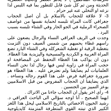
الحديثة ومن ثم كل شئ قابل للتطور بما فيه اللبس لذا
نزعه او التخلي عنه غير حرام .
3- لا علاقة للحجاب بالاسلام بل أن اصل الحجاب
جغرافي كانت المراة تلبسه لحماية نفسها من عواصف
الصحراء الرملية في الجو الحار وفي الشتاء تلبسه بسبب
البرد .
وجدت في الريف العراقي النساء والرجال يضعون على
راسهم غطاء يحميهم من شمس الصيف دون التزمت
بتغطية الرقبة او تغطية الشعركله وفي الشتاء البارد تضع
المراة العربية و الكردية والمسيحية واليزيدية هذا الغطاء.
دون ان يواكب هذا الغطاء التحفظ عن المصافحة او
حجب المراة في زاوية ليس فيها رجال لذا نحن النساء
العلمانيات لم يضايقنا ولم نعترض عليه . هذا الغطاء هو
ضرورة جغرافية فرض على هذا القوم رجاله ونساءه .
الذي يضايقنا ان الحجاب المفروض من قبل الاسلاميين
يوعز التمييز بين الجنسين .
4- راى اخر يقول ان الحجاب جاءنا من الاتراك .
ايهما الصحيح ، أنا اوجه سؤالي الى الباحث العراقي د.
رشيد الخيون الاخصائي بالتاريخ الاسلامي ليحل هذا اللغز
الكبير الذي تبنته القوى المتطرفة المتزمتة كايديلوجية