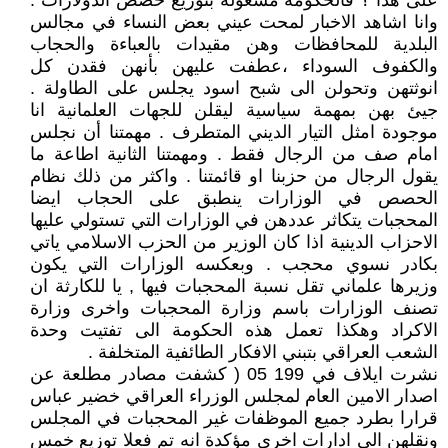
على هذا ؟ فالحكومة مشغولة بتوزيع حصص الدولارات .
وانا اشاهد الاخبار لمحت عيني بعض النساء في مجالس
البلدية للمحافظات وهن مقيدات بالعباءة والحجاب
والكفوف السوداء ،عطفت عليهن بأنهن فقدن كل
انوثتهن وتحولن الى شبح اسود يجلس على الطاولة .
جيئ بهن بمهمة سياسية ليقلن للجهات العلمانية انا
موجودة امثل التيار الديني المتطرف . مهمتنا أن نجلس
امام صف من الرجال فقط . ومهمتنا الثانية اطاعة ما
يقول الرجال من حزبنا او قائمتنا . واكثر من ذلك نظام
الحصص في الوزارات ينطبق على الحجاب ايضا
المحجبات يتكاثر عددهن في الوزارات التي تستولي عليها
الاحزاب الدينية اذا كان الوزير من الحزب الاسلامي ياتي
بكادر نسوي محجب . وبعكسه الوزارات التي يكون
وزيرها علماني تقل نسبة المحجبات فيها , يا للكارثة ان
تصنف الوزارات باسم وزارة المحجبات واخرى وزارة
الاكراد وهكذا تعمل هذه الحكومة الى تفتيت وحدة
الشعب العراقي بتبني الافكار الطائفية المتخلفة .
نشرت ايلاف في 199 05 ( كشفت مصادر مطلعة عن
اصدار الامين العام لمجلس الوزراء العراقي خضير عباس
قرارا بطرد جميع الموظفات غير المحجبات في المجلس
ونقلهن الى ادارات اخرى مؤكدة انه تم فعلا توزيع خمس