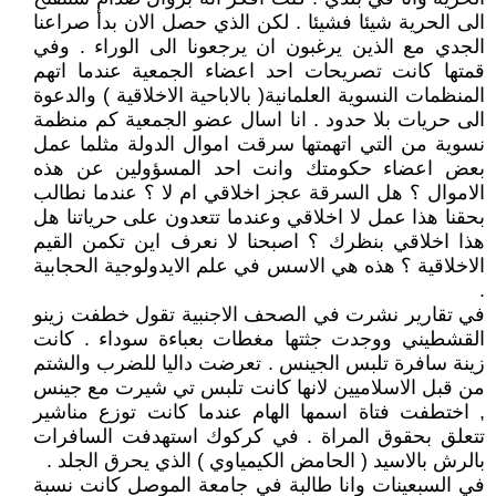
الى الحرية شيئا فشيئا . لكن الذي حصل الان بدأ صراعنا
الجدي مع الذين يرغبون ان يرجعونا الى الوراء . وفي
قمتها كانت تصريحات احد اعضاء الجمعية عندما اتهم
المنظمات النسوية العلمانية( بالاباحية الاخلاقية ) والدعوة
الى حريات بلا حدود . انا اسال عضو الجمعية كم منظمة
نسوية من التي اتهمتها سرقت اموال الدولة مثلما عمل
بعض اعضاء حكومتك وانت احد المسؤولين عن هذه
الاموال ؟ هل السرقة عجز اخلاقي ام لا ؟ عندما نطالب
بحقنا هذا عمل لا اخلاقي وعندما تتعدون على حرياتنا هل
هذا اخلاقي بنظرك ؟ اصبحنا لا نعرف اين تكمن القيم
الاخلاقية ؟ هذه هي الاسس في علم الايدولوجية الحجابية
.
في تقارير نشرت في الصحف الاجنبية تقول خطفت زينو
القشطيني ووجدت جثتها مغطات بعباءة سوداء . كانت
زينة سافرة تلبس الجينس . تعرضت داليا للضرب والشتم
من قبل الاسلاميين لانها كانت تلبس تي شيرت مع جينس
, اختطفت فتاة اسمها الهام عندما كانت توزع مناشير
تتعلق بحقوق المراة . في كركوك استهدفت السافرات
بالرش بالاسيد ( الحامض الكيمياوي ) الذي يحرق الجلد .
في السبعينات وانا طالبة في جامعة الموصل كانت نسبة