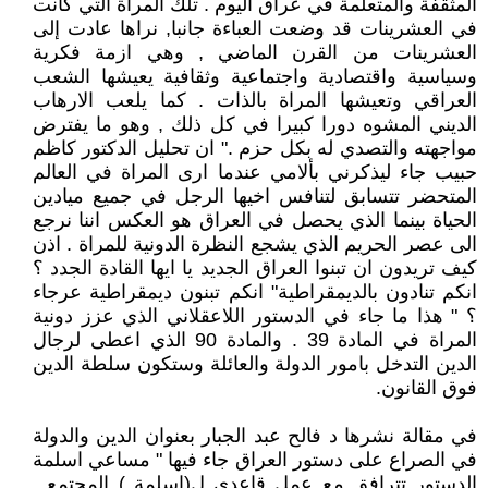
المثقفة والمتعلمة في عراق اليوم . تلك المراة التي كانت
في العشرينات قد وضعت العباءة جانبا, نراها عادت إلى
العشرينات من القرن الماضي , وهي ازمة فكرية
وسياسية واقتصادية واجتماعية وثقافية يعيشها الشعب
العراقي وتعيشها المراة بالذات . كما يلعب الارهاب
الديني المشوه دورا كبيرا في كل ذلك , وهو ما يفترض
مواجهته والتصدي له بكل حزم ." ان تحليل الدكتور كاظم
حبيب جاء ليذكرني بألامي عندما ارى المراة في العالم
المتحضر تتسابق لتنافس اخيها الرجل في جميع ميادين
الحياة بينما الذي يحصل في العراق هو العكس اننا نرجع
الى عصر الحريم الذي يشجع النظرة الدونية للمراة . اذن
كيف تريدون ان تبنوا العراق الجديد يا ايها القادة الجدد ؟
انكم تنادون بالديمقراطية" انكم تبنون ديمقراطية عرجاء
؟ " هذا ما جاء في الدستور اللاعقلاني الذي عزز دونية
المراة في المادة 39 . والمادة 90 الذي اعطى لرجال
الدين التدخل بامور الدولة والعائلة وستكون سلطة الدين
فوق القانون.
في مقالة نشرها د فالح عبد الجبار بعنوان الدين والدولة
في الصراع على دستور العراق جاء فيها " مساعي اسلمة
الدستور تترافق مع عمل قاعدي ل(اسلمة ) المجتمع ,