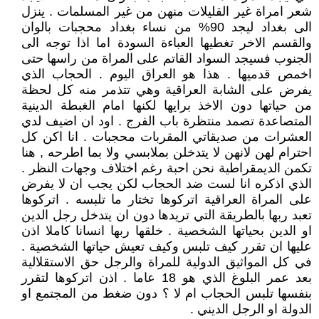
شعر امراة غير القليلات منهن من غير المسلمات . ينزل
الى بغداد ليجد 90% من نساء بغداد محجبات بالوان
والقسم الاخر تغطيها العباءة السودة اما اذا توجه الى
الجنوب فسيجد السواد القاتم على المراة من راسها حتى
اخمص قدميها . هذا هو العراق اليوم . الحجاب الذي
يفرض على الشابة العراقية وهي تتذمر منه كل لحظة
من حياتها دون الاخذ برايها لكنها امام الغبطة الدينية
المتصاعدة تصمد منتظرة باب الفرج . اود ان اضيف لدي
العشرات من صديقاتي المقربات محجبات . انا اكن كل
احترام لهن لانهن لا يتدخلن بملابسي ولا بما اطرحه , هنا
تكمن الديمقراطية نحن احبة رغم اختلاف وجهات النظر .
الذي اذكره انا لست ضد الحجاب لكن يجب ان لا يفرض
على المراة العراقية اتركوها تختار ما تلبسه . اتركوها
تعبد ربها بالطريقة التي تريدها دون ان يتدخل رجل الدين
او الدين بحياتها الشخصية . خلقها ربها انسانا كاملا اذن
عليها ان تقرر كيف تلبس وكيف تعيش حياتها الشخصية .
في كل المواثيق الدولية للمراة والرجل حق الاستقلالية
بعد عمر البلوغ الذي هو 18 عاما . اذن اتركوها لتقرر
بنفسها تلبس الحجاب ام لا ؟ دون ضغط من المجتمع او
الدولة او الرجل الديني .