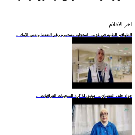
اخر الافلام
.. الطواقم الطبية في غزة... استجابة مستمرة رغم الضغط ونقص الإمك
.. -حواء خلف القضبان-... توثيق لذاكرة السجينات العراقيات