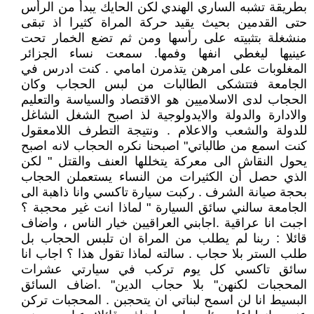
بطريقة تشبه الساري الهندي لكن الحايك يبدأ من الرأس
حتى القدمين بحيث يقيد حركة المراة كثيرا اذ تبقى
منشغلة بتثبيته على رأسها ومن ثم تضع الخمار تحت
عينيها ليغطي انفها وفمها. سمعت نساء الجزائر
المغلوبات على امرهن يتذمرن امامي . كنت ادرس في
الجامعة فتتشكى الطالبات من لبس الحجاب وكان
الحجاب لدى الاسلاميين هو الاقتصاد والسياسة والتعليم
والادارة والدولة والايدولوجية لذ اصبح الشغل الشاغل
للدولة والشعب والاعلام . ونتيجة التطرف اللامعقول
كنت اسمع من طالباتي" اصبحنا نكره الحجاب لانه اصبح
يحول النقاش الى معركة يتخللها العنف والقتل " لكن
الذي حصل أن الكثيرات من النساء يستعملن الحجاب
بحجة صيانة الشرف . ركبت سيارة تاكسي وانا ذاهبة الى
الجامعة سالني سائق السيارة " لماذا انت غير محجبة ؟
اجبت انا عراقية .اجابني العراقيين خيار الناس ، واضاف
قائلا : ربنا لم يطلب من المراة ان تلبس الحجاب بل
طلب الستر بلا حجاب . سالته لماذا تقول هذا ؟ اجاب انا
سائق تاكسي كل يوم تركب في سيارتي عشرات
المحجبات لكنهن" بلا حجاب الدين" .اضاف السائق
البسيط انا لن اسمح لبناتي ان يتحجبن . المحجبات تركن