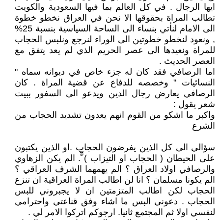
ايها الرجال . في كل العالم بما فيها السعودية والكويت
تطالب المراة بحقوقها الا نحن في العراق نخطو خطوة
الى الامام لنأتي بنساء الى الساحة السياسية بنسبة 25%
, ونعود لنخطو خطوتين الى الوراء لنرجع ونلبس الحجاب
للمراة ونعيدها الى عصر الحريم الذي لم يعد يتفق مع
العصر الحديث .
اما الرصافي فقد كان له جزء خاص في ديوانه سماه "
النسائيات " وخصصه للدفاع عن قضية المراة . كان
الرصافي يعارض رجال الدين ويدعو الى السفور ببيت
شعر يقول :
واكبر ما اشكو من القوم انهم يعدون تشديد الحجاب من
الشرع
سؤالي الى كل الذين يفرضون الحجاب .او الذين يكتبون
على الحيطان ( الحجاب او التيزاب ) ّّّّّّ. الم يكن الزهاوي
والرصافي اولاد العراق ؟ الم يهمهما الشرف العراقي ؟
الم يكونا مسلمان ؟ انا لن اطالب المراة العراقية ان تنزع
الحجاب لكن اطالب المتزمتين ان لا يجبروني للبس
الحجاب . دعوني البس ما اشاء وفق قناعتي واحترامي
لنفسي اولا ثم المجتمع ثانيا. ارجوكم اتركوا الامر لي .