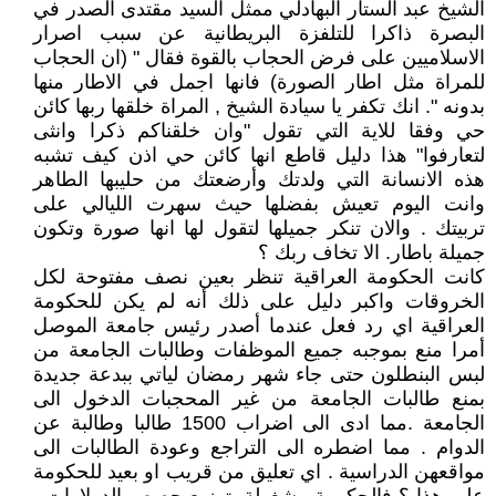
الشيخ عبد الستار البهادلي ممثل السيد مقتدى الصدر في
البصرة ذاكرا للتلفزة البريطانية عن سبب اصرار
الاسلاميين على فرض الحجاب بالقوة فقال " (ان الحجاب
للمراة مثل اطار الصورة) فانها اجمل في الاطار منها
بدونه ". انك تكفر يا سيادة الشيخ , المراة خلقها ربها كائن
حي وفقا للاية التي تقول "وان خلقناكم ذكرا وانثى
لتعارفوا" هذا دليل قاطع انها كائن حي اذن كيف تشبه
هذه الانسانة التي ولدتك وأرضعتك من حليبها الطاهر
وانت اليوم تعيش بفضلها حيث سهرت الليالي على
تربيتك . والان تنكر جميلها لتقول لها انها صورة وتكون
جميلة باطار. الا تخاف ربك ؟
كانت الحكومة العراقية تنظر بعين نصف مفتوحة لكل
الخروقات واكبر دليل على ذلك أنه لم يكن للحكومة
العراقية اي رد فعل عندما أصدر رئيس جامعة الموصل
أمرا منع بموجبه جميع الموظفات وطالبات الجامعة من
لبس البنطلون حتى جاء شهر رمضان لياتي ببدعة جديدة
بمنع طالبات الجامعة من غير المحجبات الدخول الى
الجامعة .مما ادى الى اضراب 1500 طالبا وطالبة عن
الدوام . مما اضطره الى التراجع وعودة الطالبات الى
مواقعهن الدراسية . اي تعليق من قريب او بعيد للحكومة