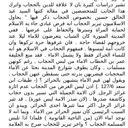
تشير دراسات كثيرة بان لا علاقة للدين بالحجاب واترك
هذا الجانب للمتخصصين في مقالة كتبها السيد عبد
الخالق حسين بخصوص الحجاب ذكر فيها " يحاول
الاسلاميون تبرير الحجاب انه فرض عبادي جاء به الاسلام
لحماية المراة وسترها والحفاظ على عرضها . ففي
المدينة المنورة كان الشباب يتعرضون للاماء ليلا عند
خروجهم لقضاء حاجة . فان عرفوها حرة تركوها وان
كانت أمة لمسوها . فمفهوم الحجاب في الاسلام هو انه
للنساء الحرائر فقط ولا يشمل الاماء . فقد منع الخليفة
عمر بن الخطاب الاماء من لبس الحجاب , رغم كونهن
مسلمات , وكان يطوف شوارع المدينة بحثا عن الاماء
المحجبات فيضربهن بدرته حتى يسقطن عنهن الحجاب ,
ويقول لهن فيم الاماء يتشبهن بالحرائر ؟ (- طبقات ابن
سعد 127/6 .) اذن ليس الغرض من الحجاب عدم اثارة
غرائز الرجل, لان الامة الجميلة التي تسير بدون حجاب
وكاشفة صدرها , (لان صدر الامة ليس عورة) , قد تثير
غرائز الرجل اكثر مما تثيرها احدى الحرائر, ويبدو ان
السبب الرئيسي كان تمييز الحرائر من الاماء . وبما انه لا
توجد اماء الان (من الناحية القانونية ) فلماذا اذا تلبس
المسلمة الحجاب ؟ واخر تبرير للحجاب صرح به العلامة