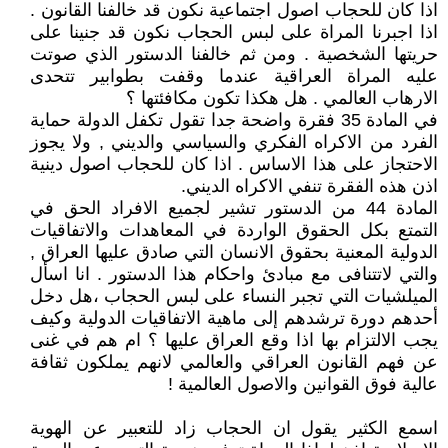
اذا كان للحجاب اصول اجتماعية نكون قد خالفنا القانون .
اذا اجبرنا المراة على لبس الحجاب نكون قد جنينا على
حريتها الشخصية . ومن ثم خالفنا الدستور الذي صوتت
عليه المراة العراقية عندما وقفت بطوابير تتحدى
الارهاب العالمي . هل هكذا تكون مكافئتها ؟
في المادة 35 فقرة واضحة جدا تقول تكفل الدولة حماية
الفرد من الاكراه الفكري والسياسي والديني , ولا يجوز
الاحتجاز على هذا الاساس . اذا كان للحجاب اصول دينية
اذن هذه الفقرة تنفي الاكراه الديني.
المادة 44 من الدستور تشير لجميع الافراد الحق في
التمتع بكل الحقوق الواردة في المعاهدات والاتفاقيات
الدولية المعنية بحقوق الانسان التي صادق عليها العراق ,
والتي لاتتنافى مع مبادئ واحكام هذا الدستور . انا اسأل
الميلشيات التي تجبر النساء على لبس الحجاب ،هل دخل
أحدهم دورة ترشدهم إلى ماهية الاتفاقيات الدولية وكيف
يجب الالتزام بها اذا وقع العراق عليها ؟ ام هم في غنى
عن فهم القانون العراقي والعالمي لانهم يملكون ثقافة
عالية فوق القوانين والاصول العالمية !
اسمع الكثير يقول ان الحجاب زاد للتعبير عن الهوية