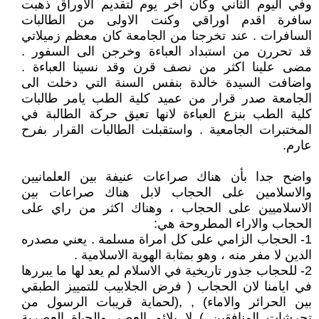
وفي اليوم الثاني وكان اخر يوم لتقديم الاوراق ذهبت
سافرة اقدم اوراقي وكنت الاولى من الطالبات
السافرات . عند تخرجنا من الجامعة كان معظم زميلاتي
قد تحررن من استبداد العباءة وخرجن الى السفور .
مضى علينا اكثر من نصف قرن وقد نسينا العباءة .
واضافت السيدة خالدة بنفس السنة التي دخلت الى
الجامعة صدر قرار من عميد كلية الطب يامر طالبات
كلية الطب بنزع العباءة لانها تعيق حركة الطالبة في
المختبرات الجامعية . واستقبلت الطالبات القرار بفرح
عارم.
واضح جدا بأن هناك صراعات عنيفة بين العلمانيين
والاسلامين على الحجاب لابل هناك صراعات بين
الاسلاميين على الحجاب ، وهناك اكثر من راي على
الحجاب والاراء المطروحة هي:
1- الحجاب الزامي على كل امراة مسلمة . يعني مصدره
الدين لا مفر منه ، وهو بمثابة الهوية الاسلامية .
2- للحجاب جذور تاريخية في الاسلام لم يعد لها ما يبررها
في ايامنا لان الحجاب ( فرض الجلابيب للتمييز الطبقي
بين الحرائر والاماء) , ,(لحماية قريبات الرسول من
تحرشات المنافقين ) لا يلائم العصر والحياة العصرية