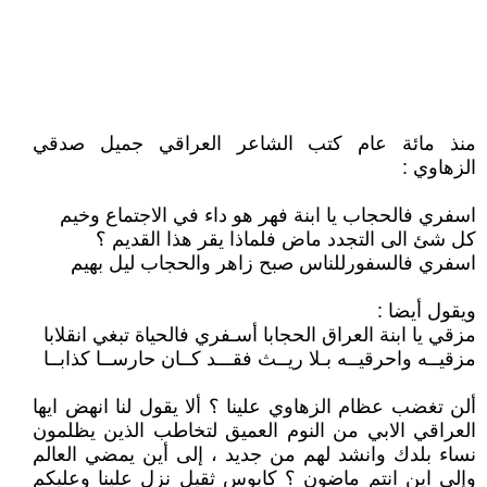
منذ مائة عام كتب الشاعر العراقي جميل صدقي
الزهاوي :
اسفري فالحجاب يا ابنة فهر هو داء في الاجتماع وخيم
كل شئ الى التجدد ماض فلماذا يقر هذا القديم ؟
اسفري فالسفورللناس صبح زاهر والحجاب ليل بهيم
ويقول أيضا :
مزقي يا ابنة العراق الحجابا أسـفري فالحياة تبغي انقلابا
مزقيــه واحرقيــه بـلا ريــث فقـــد كــان حارســا كذابــا
ألن تغضب عظام الزهاوي علينا ؟ ألا يقول لنا انهض ايها
العراقي الابي من النوم العميق لتخاطب الذين يظلمون
نساء بلدك وانشد لهم من جديد ، إلى أين يمضي العالم
وإلى اين انتم ماضون ؟ كابوس ثقيل نزل علينا وعليكم