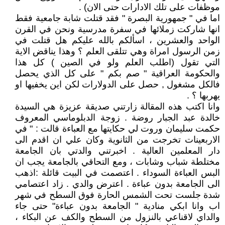
موظفات على تلك الادارات حتى الان) .
اما في " جمهورية البصرة " فقد قتلت شابة جامعية فقط
انها شاركت زملائها في سفرة مدرسية ونحن في القرن
الواحد والعشرين ، اسألكم بالله عليكم هل قتلت في
زمن الرسول امراة وهي تتلقى العلم ؟ وهذا يناقض الاية
التي تقول (اطلب العلم ولو في الصين ) كل هذا
والحكومة العراقية " صم بكم " على كل الذي يحصل
فالكل مشغول , حصل على الدولارات لكن اين يخفيها او
يهربها ؟ .
وانا اكتب هذه المقالة زارتني صديقة عزيزة هي السيدة
خالدة عبد الجبار روضة . زوجة الدبلوماسي المعروف
حكمت سليمان وروت لي حكايتها مع العباءة قالت : " في
الاربعينات تخرجت من الثانوية وكان علي ان اقدم الى
دار المعلمين العالية . اخبرتني والدتي بان الجامعة
مختلطة شباب وشابات ، ومع التحاقي بالجامعة يجب ان
البس العباءة السوداء . اعتصمت في البيت قائلة :اذهب
الى الجامعة بدون عباءة . اعترض والدي . زاد اعتصامي
شدة جلست تحت الشمس الحارة فوق السطح في شهر
اب وانا ابكي منادية " الجامعة بدون عباءة" حتى جاء
والداي لاقناعي بالنزول من السطح والكف عن البكاء ،