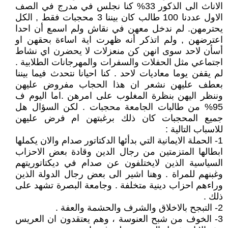
الاناث الى الذكور 33% كنا نجلس في مدرج في الصف
الاول عددنا 100 طالب كان بيننا 3 محجبات فقط , الكل
يحترمهن. لم ندخل معهن في نقاش ولم اسمع أن احدا
اعترضهن , ولم اتذكر أنه ظهرت اية اساءة بحقهن او
أسأن لاحد سوى انهن كن منعزلات لا يحضرن اي نشاط
اجتماعي مثل الحفلات والسفرات والمهرجانات الطلابية .
لم يقفن يوما معاديات لاحد . كنا احيانا نتحدث فيما بيننا
بعطف عليهن نشعر ان هذا الحجاب مفروض عليهن
وننظر اليهن بنظرة المغلوب على امرهن .اما اليوم ف
95% من طالبات الجامعة محجبات . لكن السؤال هل
جميع المحجبات كان ذلك برغبتهن ام فرض عليهن
للاسباب التالية :
1- الحملة الايمانية التي بدأئها الدكتاتور صدام والان يكملها
ابطالها المتزمتين من رجال الدين وقادة بعض الاحزاب
السياسية الذين لايختلفون عن صدام في ديكتاتوريتهم
وغبنهم للمراة . وهنا اشير الى بعض رجال الدولة الذين
وراءهم احزاب دينية متخلفة . وجامعة البصرة تشهد على
ذلك .
2- التبجح بالاخلاق والشرف والحشمة والعفة .
3- الخوف من شبح العنوسة ، وهم يعتقدون ان العريس