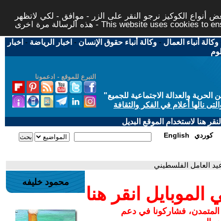
 أنواع الكوكيز نرجو النقر على الزر - موافق - لكي لاتظهر
This website uses cookies to ensure you ge
وكالة أنباء العمال
-
وكالة أنباء حقوق الإنسان
-
اخبار الرياضة
-
اخبار
لوم
التبرع للموقع - ادعمونا
حرية والعدالة الاجتماعية للجميع
"
تى نالها أعلام في الفكر والثقافة
قر هنا لاستخدام الموقع البديل
كوردي
English
،عيد العامل الفلسطيني
محمود خليفه
لموبايل انقر هنا
 المتمدن، فشاركونا في دعم