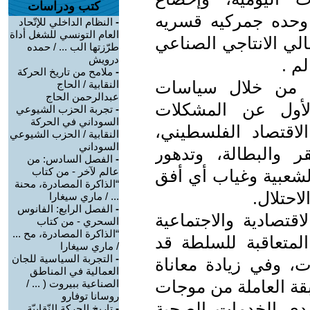
كتب ودراسات
 وحده جمركيه قسريه
-
النظام الداخلي للإتّحاد
العام التونسي للشغل أداة
الي الانتاجي الصناعي
طرّزتها الب ... / حمده
درويش
م .
-
ملامح من تاريخ الحركة
ل، من خلال سياسات
النقابية / الحاج
عبدالرحمن الحاج
لأول عن المشكلات
-
تجربة الحزب الشيوعي
السوداني في الحركة
الاقتصاد الفلسطيني،
النقابية / الحزب الشيوعي
السوداني
قر والبطالة، وتدهور
-
الفصل السادس: من
عالم لآخر - من كتاب
لشعبية وغياب أي أفق
“الذاكرة المصادرة، محنة
احتلال.
... / ماري سيغارا
-
الفصل الرابع: الفانوس
تصادية والاجتماعية
السحري - من كتاب
“الذاكرة المصادرة، مح ...
المتعاقبة للسلطة قد
/ ماري سيغارا
-
التجربة السياسية للجان
 وفي زيادة معاناة
العمالية في المناطق
قة العاملة من موجات
الصناعية ببيروت ( ... /
روسانا توفارو
تردي الخدمات الصحية
-
تاريخ الحركة النّقابيّة