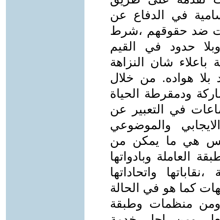
لسامية في الدفاع عن
كات ضد حقوقهم ،شرط
وبلا حدود في القيم
 باعلاء شان النزاهة
 بلا هواده. من خلال
اركة ودمقرطة الحياة
ماعات في التعبير عن
لايجابي والموضوعي
سس هي ما يمكن من
قة العاملة وبادواتها
،نقاباتها واتحاداتها
هات كما هو في الحالة
،ومن منظمات وطبقة
فعل ومن اجل خدمة