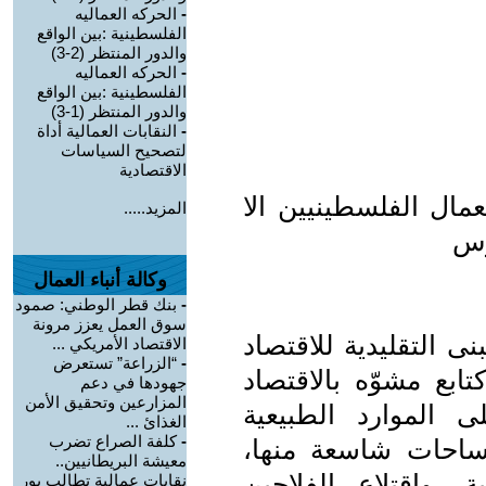
-
الحركه العماليه
الفلسطينية :بين الواقع
والدور المنتظر (2-3)
-
الحركه العماليه
الفلسطينية :بين الواقع
والدور المنتظر (1-3)
-
النقابات العمالية أداة
لتصحيح السياسات
الاقتصادية
مال الفلسطينيين الا
المزيد.....
وس
وكالة أنباء العمال
-
بنك قطر الوطني: صمود
سوق العمل يعزز مرونة
نى التقليدية للاقتصاد
الاقتصاد الأمريكي ...
-
“الزراعة” تستعرض
ابع مشوّه بالاقتصاد
جهودها في دعم
المزارعين وتحقيق الأمن
 الموارد الطبيعية
الغذائ ...
-
كلفة الصراع تضرب
ساحات شاسعة منها،
معيشة البريطانيين..
 واقتلاع الفلاحين
نقابات عمالية تطالب بور