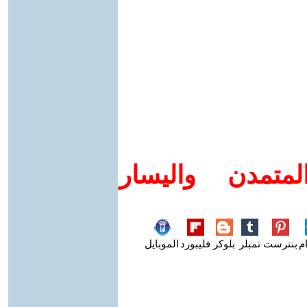
متمدن واليسار
م
بنترست
تمبلر
بلوكر
فليبورد
الموبايل