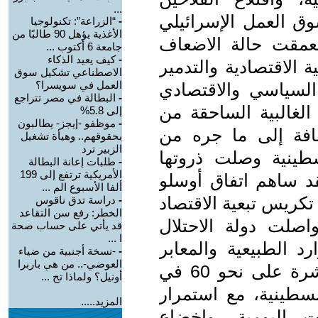
...
ق العمل الإسرائيلي
-
“الزراعة”: تكنولوجيا
الأغذية يؤهل 90 طالبًا من
تعمقت حالة الاضعاف
جامعة 6 أكتوب ...
-
كيف يعيد الذكاء
 الاقتصادية والتدمير
الاصطناعي تشكيل سوق
العمل في سويسرا؟
 السياسي والاقتصادي
-
البطالة في مصر تتراجع
الغالبية الساحقة من
إلى 5.8%
-
موظفو -إيجز- يطالبون
افة إلى ما جره من
بحقوقهم.. وهيأة تشغيل
الزبير ترد
طينية وصلت ذروتها
-
طلبات إعانة البطالة
الأمريكية ترتفع إلى 199
د ساهم اتفاق أوسلو
ألفا الأسبوع الم ...
تكريس تبعية الاقتصاد
-
دراسة تدق ناقوس
الخطر: رفع سن التقاعد
واصلت دولة الاحتلال
قد يأتي على حساب صحة
ا ...
د الطبيعية والمعابر
-
-نسخة أجنبية من ضياء
العوضي-.. من هي باربرا
والحدود مع استمرار سيطرتها المباشرة على نحو 60 في
أونيل؟ ولماذا تح ...
سطينية، مع استمرار
المزيد.....
ت اليومية، وإخضاع