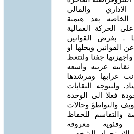
اداري والمالي
ا الخاصه بعد هيمنة
ى الحركة العمالية
 . بفرض القوانين
ن القوانين وبحلها او
اجهزتها جفنا ولتتعظ
قابيه عربيه واسعه
نت عرابها ومرشدها
د. ولتتوجه النقابات
ودة فعلا الى الوحدة
سويف والتواطؤ وحالات
ة والتقاسم للحفاظ
وفئويه معروفه
والاستحواذ الشخصي