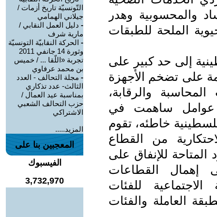
التّونسيّة تاريخ أزمات /
فساد والمحسوبية وهدر
جيلاني الهمامي
-
دليل العمل النقابي /
حيوية الملحة للطبقات
مارية شرف
-
الحركة النقابيّة التونسيّة
وثورة 14 جانفي 2011
ينية إلى حد كبير على
تجربة «اللّقا ... / خميس
بن محمد عرفاوي
ئمة على تضخم الأجهزة
-
مجلة التحالف - العدد
الثالث- عدد تذكاري
المحاسبة والرقابة،
بمناسبة عيد العمال /
حزب التحالف الشعبي
ها عوامل ساهمت في
الاشتراكي
لسطينية خاطئه، تقوم
المزيد.....
احتكارية من القطاع
المعجبين بنا على
لمتاحة للإنفاق على
الفيسبوك
ى إهمال القطاعات
3,732,970
الاجتماعية للفئات
بقة العاملة والفئات