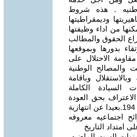
لوطنيه . هذه شروط
هيريتها وديمقراطيتها
نها من اداء وظيفتها
تزاع الحقوق والمطالب
تقاء بدورها وبموقعها
اومة الاحتلال على
 والمصالح الوطنية
وبالاستقلال وباقامة
ت السيادة الكاملة
لاعتراف بحق العودة
للاجئين وفق الشرعية الدولية والقرار 194.بعيدا عن انتهازية
ح اجتماعيه معروفه
ى امتداد التاريخ
لسنوات الست الماضيه،