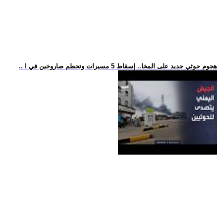
.. هجوم حوثي جديد على المخا.. إسقاط 5 مسيرات وتحطم صاروخين في ا