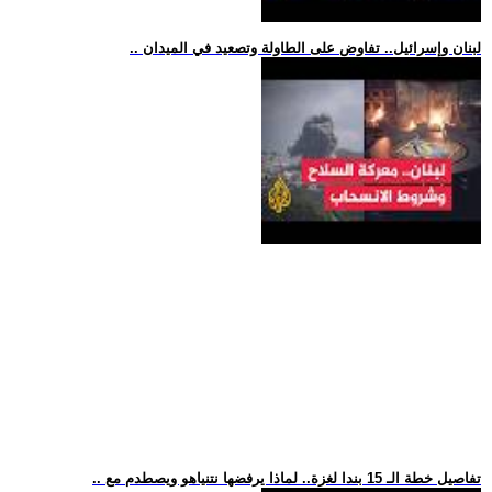
.. لبنان وإسرائيل.. تفاوض على الطاولة وتصعيد في الميدان
.. تفاصيل خطة الـ 15 بندا لغزة.. لماذا يرفضها نتنياهو ويصطدم مع