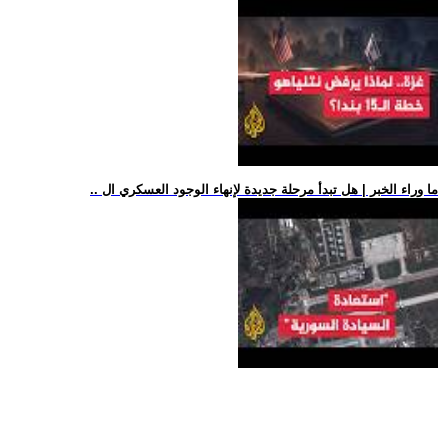
.. ما وراء الخبر | هل تبدأ مرحلة جديدة لإنهاء الوجود العسكري ال