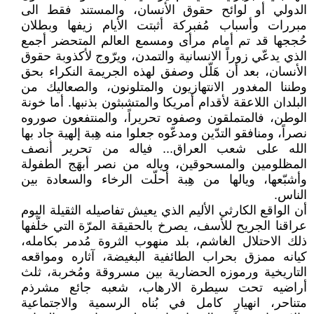
الدولي أو لوائح حقوق الأنسان، والمستند فقط الى
مبررات وأسباب مُفبركة أثبتت الأيام زيفها وبطلان
حُججها قد تم أمام مرأى ومسمع العالم المتحضر أجمع
الذي يدعّي زوراً الانسانية والتمدن، ويرّوج لأكذوبة حقوق
الأنسان، بعد أن هَلّل وصفق لهذه الجريمة النكراء بحق
وطننا المغدور الانتهازيون والمتلونون، والصعاليك من
البلدان اللاعقة لأقدام أمريكا والمتشبثون بذنبها. أما خونة
الوطن، فالمتملقون وصفوه تحريراً، والمنتفعون صوروه
نصراً، ومنافقو التدّين ومدعّوه جعلوا منه هِبة إلهية جاد بها
الله على شعب العراق... فياله من تحرير أنصف
المظلومين والمسحوقين، وياله من نصر أبهَج الطفولة
وأشبّعها، ويالها من هِبة أحلّت الرخاء والسعادة بين
الناس.
أن الواقع الكارثي الأليم الذي يعيش تفاصيله الثقيلة اليوم
عراقنا الجريح للأسف، يصرخ بالحقيقة المرّة التي خلّفها
ذلك الاحتلال الغاشم، بلد منهوب الثروة مُدمر بكامله،
كيانه ممزق بحراب الطائفية البغيضة، آثاره ومواقعه
التاريخية ورموزه الحضارية بين مسروقة ومُخربة، ثلث
أراضيه تحت سيطرة الارهاب، شعبه جائع مشرذم
متناحر، انهيار كامل في بُناه الرسمية والاجتماعية