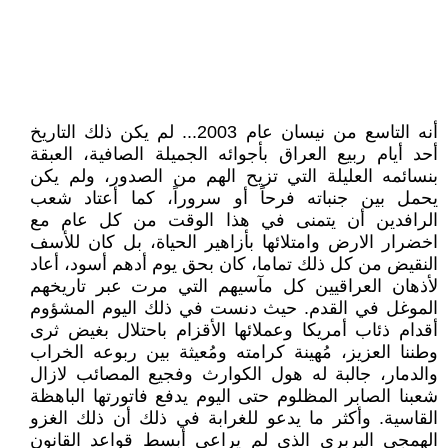
أنه التاسع من نيسان عام 2003... لم يكن ذلك التاريخ
أحد أيام ربيع العراق بأجوائه الجميلة الصافية، العبقة
بنسائمه العليلة التي تزيح الهم من الصدور، ولم يكن
يحمل بين جنباته فرحاً أو سروراً، كما أعتاد شعب
الرافدين أن يتمنى في هذا الوقت من كل عام مع
اخضرار الارض وامتلائها بأزاهير الحياة، بل كان للأسف
النقيض من كل ذلك تماما، كان بحق يوم أدهم أسود، أعاد
لأذهان العراقيين كل مآسيهم التي مرت عبر تاريخهم
الموغل في القدم. حيث دنست في ذلك اليوم المشؤوم
أقدام ذئاب أمريكا وعملائها الأقزام باحتلال بغيض ثرى
وطننا العزيز، مُهينة كرامته ومُعيثة بين ربوعه الخراب
والدمار، جالبة له هول الكوارث وفجيع المصائب لازال
شعبنا الصابر المظلوم حتى اليوم يدفع فاتورتها الباهظة
القاسية. وأكثر ما يدعو للغرابة في ذلك أن ذلك الغزو
الهمجي البربري الذي لم يراعي أبسط قواعد القانون