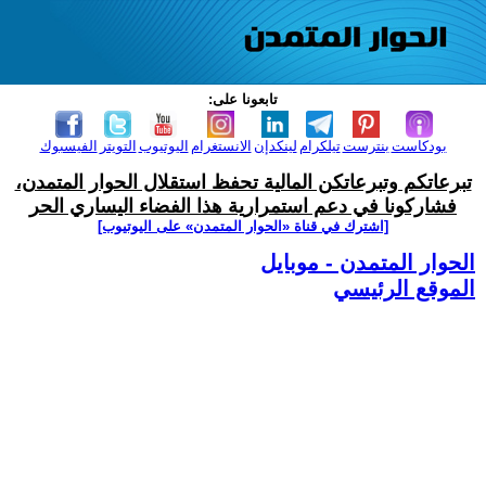
تابعونا على:
بودكاست
بنترست
تيلكرام
لينكدإن
الانستغرام
اليوتيوب
التويتر
الفيسبوك
تبرعاتكم وتبرعاتكن المالية تحفظ استقلال الحوار المتمدن،
فشاركونا في دعم استمرارية هذا الفضاء اليساري الحر
[اشترك في قناة ‫«الحوار المتمدن» على اليوتيوب]
الحوار المتمدن - موبايل
الموقع الرئيسي