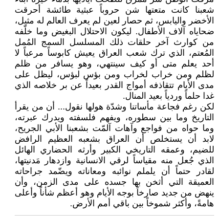
شعبنا كانت متعتها شن حروباً عبثية طائشة أحرقت
الأخضر واليابس، ثم حصار لعين لم يعرف العالم له مثيل،
ضحاياه آلاف الأطفال. ليكون الاحتلال البغيض وما خلّفه
من كوارث آخر حلقات ذلك المسلسل السمج المُمل
المُعتم، الذي ترك شعب العراق يعيش كابوساً مرعباً لا
أحد يعلم متى أو كيف سينتهي، وهو يسافر من ظلم
لظلم ومن خراب لخراب ومن بؤس لبؤس، ليظل على
مدى الأيام تتقاذفه أمواج القدر بعيداً عن بر خلاصه الذي
غدا حلماً وردياً بعيد المنال.
لكن رغم فجاعة مأساتنا وشدّة هولها نقول... أن من يقرأ
التاريخ وما بين سطوره، ويفهم فلسفته ويدرك عبرته،
وما حواه من فواجع وآهات آلمّت بشعبنا الأبي الجريح،
لابد أن يستخلص أن العراق بشعبه العظيم الرافض
للضيم، وعمقه التاريخي الكبير وأرثه الحضاري الهائل
الذي جُعل منه مقياساً لرقي الانسانية وازدهار مَدنيتها،
لقادر حتماً أن يلملم نوائبه ومعاناته ويضّمد جراحاته
العميقة التي أثخن بها جسده على مدى الزمن، وأن
ينهض من جديد صارخاً بوجه الأيام وهو أعظم شأناً وأعلى
هامةً، وأكثر شموخاً بين باقي أمم الأرض.