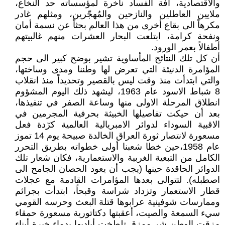
والاقتصادية، آفة الفساد ناخرة لمؤسساته حد النخاع،
ملايين العاطلين والنازحين والمُهجّرين، ومثلهم غادر
مكرهاً الى بقاع أخرى من هذا العالم بحثاً عن نسمة أمان
ونفحة كرامة، ابتلعت البحار العشرات منهم غالبيتهم
أطفالاً بعمر الورود.
أن كل تلك النتائج المأساوية تشير بوضح كبير الى حجم
المؤامرة الدنيئة التي تعرض لها وطننا ومدى وساختها،
والتي ابتدأت منذ وقت ليس بالقصير وتحديداً منذ انقلاب
8 شباط الاسود عام 1963، ليشهد ذلك اليوم المشؤوم
انطلاق المرحلة الاولى منها وساعة الصفر في تنفيذها،
بعد أن حيكت تفاصيلها الخبيثة بحرفية المجرمين في
الاقبية السوداء لدوائر الامبريالية العالمية كرّدة فعل
مسعورة لانتصار ثورة العراق الخالدة صبيحة يوم 14 تموز
عام 1958،حين خطا شعبنا أولى خطواته بطريق التحرر
الكامل من التبعية الغربية والاستعمارية، فكان شعار تلك
الدوائر الحاقدة حينها (يجب أن يعود الحصان الجامح الى
اصطبله). لتتوالى بعدها المؤامرات القادمة مع عجلات
قطار الاستعمار وتزداد شراسة وقبحاً، ابتدأت بجرائم
وممارسات شوفينية عرابوها قتلة البعث وحرسه القومي
سيء السمعة والصيت، أعقبتها دكتاتورية مسعورة حمقاء
مزقت الوطن شر ممزق تلطخت أياديها بدماء خيرة أبناء