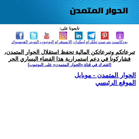
تابعونا على:
بودكاست
بنترست
تيلكرام
لينكدإن
الانستغرام
اليوتيوب
التويتر
الفيسبوك
تبرعاتكم وتبرعاتكن المالية تحفظ استقلال الحوار المتمدن،
فشاركونا في دعم استمرارية هذا الفضاء اليساري الحر
[اشترك في قناة ‫«الحوار المتمدن» على اليوتيوب]
الحوار المتمدن - موبايل
الموقع الرئيسي