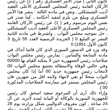
كانون الثاني ) صدر الأمر العسكري رقم ( 1) عن رئيس
الأركان العامة رئيس المجلس العسكري الأعلى العقيد
أديب الشيشكلي , ونص في مادته الثالثة : ينشر هذا الأمر
العسكري ويبلغ من يلزم لتنفيذ أحكامه , كما صدر في
نفس اليوم مرسوم رقم ( 1) عن رئيس الأركان العامة
رئيس المجلس العسكري الأعلى العقيد أديب الشيشكلي
, حل بموجبه مجلس النواب , واشترط في مادته الثانية
النشر ثم التبليغ 0 ( الجريدة الرسمية العدد 55 تاريخ 3
كانون الأول 1951) 0
وقد ورد في الدستور السوري الذي كان قائما آنذاك في
مادته السابعة والثمانين : يمارس رئيس مجلس النواب
صلاحيات رئيس الجمهورية حين لا يمكنه القيام بها 00000
وفي حالتي الوفاة والاستقالة يجتمع مجلس النواب 00
لانتخاب رئيس جمهورية جديد 00 أما إذا كان مجلس
النواب منحلا أو بقي لانتهاء ولايته اقل من شهرين فان
رئيس المجلس يستمر في ممارسة الصلاحيات المذكورة
00 )
وإزاء ذلك أرى أن المرحوم سعيد اسحق كان رئيس
للجهورية السورية بالوكالة أو النيابة لمده لاتزيد عن أل
24 ساعة , كون معروف الدواليبي شكل وزارته يوم 28
تشرين الثاني, ويوم 29 تشرين الثاني استلم الجيش زمام