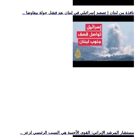
.. نافذة من لبنان | تصعيد إسرائيلي في لبنان بعد فشل جولة مفاوضا
.. مستشار المرشد الإيراني: القوى الأجنبية هي السبب الرئيسي لزعز