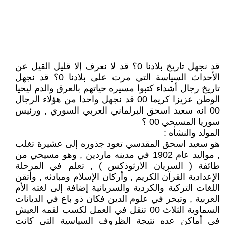
قد نجهل تاريخ بلادنا 0؟ قد لا نعرف إلا قليل القيل عن
الأحداث السياسة التي مرت على بلادنا 0؟ قد نجهل
تاريخ رجال أشداء كتبوا مسيره حياتهم بالعرق والدم ليحيا
الوطن عزيزا كريما 00 قد نجهل واحدا من هؤلاء الرجال
00 انه سعيد اسحق البرلماني العربي السوري , ورئيس
سوريا المسيحي 00 ؟
المولد والنشأه :
هو سعيد اسحق المقدسي تعود جذوره إلى عشيرة تغلب
, مواليد عام 1902 في مدينه ماردين , وهو مسيحي من
طائفة ( السريان الارثوذكس ) , تعلم في المرحلة
الإعدادية القرآن الكريم , وأركان الإسلام ومبادئه , وأتقن
اللغات التركية والكردية والسريانية إضافة إلى لغته الأم
العربية , وتبحر في علوم الدين فكان ذو باع في الديانات
السماوية الثلاث 00 تنقل في العمل لكسب لقمه العيش
في أماكن عده نتيجة الظروف السياسية التي كانت