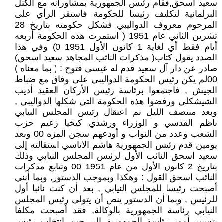
سعيد اسحق,فقام رئيس الجمهورية بمشاوراته مع الكتل
البرلمانية لتكليف رئيسا للحكومة فاستقر الرأي على
المرحوم معروف الدواليبي فشكل حكومته بتاريخ 28
تشرين الثاني عام 1951 ( استمرت هذه الحكومة أربعه
أيام فقط أي لغاية 1 كانون الأول 1951 0) وفي هذا
الصدد يقول كتاب( مذكرات النائب المجاهد سعيد اسحق)
صادر عن دار آل سعيد قدم له عيسى فتوح : ( بما معناه )
00لم يكن رئيس الحكومة الدواليبي على وفاق مع ضباط
الجيش , فاجتمعوا برئاسة رئيس الأركان العقيد أديب
الشيشكلي ورفضوا هذه الحكومة التي شكلها الدواليبي ,
وبعد منتصف الليل تم اعتقال رئيس المجلس النيابي
ناظم القدسي و الوزراء ورشدي كيخيا زعيم حزب
الشعب وعدد من النواب و أودعهم سجن المزه 00 وبعد
يومين قدم رئيس الجمهورية هاشم الاتاسي استقالته إلى
سعيد اسحق النائب الأول لرئيس المجلس النيابي وذلك
بتاريخ 2 كانون الأول من عام 1951 00 وتتابع مذكرات
النائب اسحق القول : وهكذا وبموجب الدستور, وبما أنني
أصبحت رئيسا للمجلس النيابي , بعد أن كنت نائبا أول
للرئيس , وبما أن الدستور ينص أن يتولى رئيس المجلس
النيابي رئاسة الجمهورية بالوكالة, فقد أصبحت مكلفا
بتسيير أمور رئاسة الجمهورية إلى حين انتخاب رئيس