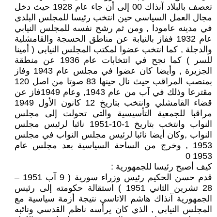
تعصف بالبلاد آنذاك 00 إلى أن جاء عام 1928 حيث دخل
مجال العمل السياسي حين انتخب رئيسا للمجلس البلدي
في مدينه عامودا , ومن ثم رشح نفسه للمجلس النيابي
عام 1932 ففاز بالنيابة عن مناطق الحسجة والقامشلية
والدجلة , كما انتخب عضوا لمكتب المجلس النيابي ( أمينا
للسر ) كما نجح في انتخابات عام 1936 عن منطقة
الجزيرة , وأيضا كان عضوا في مجلس عام 1943 وفاز
بمنصب المراقب حيث نال حينها 83 صوتا من اصل 120
مقترعا وذلك في آب من عام 1943, وعام 1949فاز عن
قضاء القامشلي وانتخب بتاريخ 12 كانون الأول 1949
مراقبا للجمعية التأسيسية والتي تحولت إلى مجلس
النواب وانتخب بتاريخ 1-10-1951 نائبا لرئيس مجلس
النواب ,وكان أيضا نائبا لرئيس مجلس النواب في مجلس
1953 , وخرج من الساحة السياسية بعد مجلس عام
1953 0
كيف أصبح رئيسا للجمهورية :
قدم حسن الحكيم رئيس وزراء سورية ( 9 آب 1951 –
28 تشرين الثاني 1951 ) استقالة حكومته إلى رئيس
الجمهورية آنذاك هاشم الاتاسي نتيجة أزمة سياسية مع
المجلس النيابي , الذي كان يرأسه ناظم القدسي ونائبه