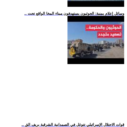
.. وسائل إعلام يمنية: الحوثيون يستهدفون ميناء المخا الواقع تحت
.. قوات الاحتلال الإسرائيلي تتوغل في الصمدانية الشرقية بريف الق