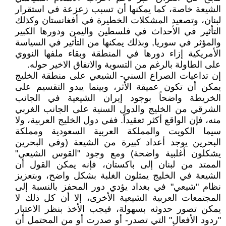
الشيعة خاصة، كما يمكنها أن تسبب زعزعة في استقرار
لبنان، وتصعيد المشكلات الخطيرة في أفغانستان وكذلك
التأثير في الأحداث في فلسطين واليمن ودورها الكبير
والمؤثر في سوريا, وبذلك يمكنها من التأثير في السياسة
الأمريكية إزاء دورها في المنطقة وبقاء ملفها النووي
على الطاولة بالرغم من التسوية والاتفاق الاخير حوله.
إن تداعيات الصراع السني- الشيعي على منطقة الخليج
يمكن أن تكون عميقة الأثر، وبينما يبدو التقسيم على
الخريطة واضحاً بوجود إيران الشيعية في الجانب
الشرقي من الخليج والدول السنية على الجانب الغربي
منه، فإن الواقع أكثر تعقيداً. ففي دول الخليج العربية، ولا
سيما الكويت والمملكة العربية السعودية ومملكة
البحرين يوجد أعداد كبيرة من الشيعة (وفي البحرين
يشكلون أغلبية واضحة) ومع وجود "القوس الشيعي"
الممتد من لبنان إلى باكستان، فإنه يمكن القول أن
الشيعة في الخليج يمثلون الغلبة بشكل واضح، وبتعزيز
نظام "شيعي" في بغداد يؤدي دور المحفز بالنسبة إلى
المجتمعات العربية الشيعية الأخرى، إلا أن كل ذلك لا
يمكن تصور حدوثه بسهولة، فيجب الأخذ بنظر الاعتبار
"ردود الأفعال" التي تصدر- أو صدرت أو من المحتمل أن