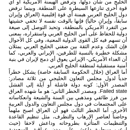
الخليج من شأن دولها، وترفض الهيمنة الأمريكية أو أي
قوة أخرى تنازعها السيطرة على المنطقة. وبينما ترفض
دول الخليج العربي هيمنة أي قوة إقليمية (العراق وإيران
سابقاً، وإيران حالياً) فإنها بالوقت نفسه لا تخفي خشيتها
من التفرد الأمريكي بالمنطقة، وتحبذ التوصل إلى صيغة
دولية للحفاظ على أمن الخليج العربي واستقراره، بمعنى
أن تسهم فيه كل القوى الدولية المعنية، وفي كل الأحوال
فإن الشك وعدم الثقة بين ضفتي الخليج العربي يمثلان
مشكلة خطيرة بالنسبة للطرفين، الإيراني والعربي، كما
أن العداء الأمريكي- الإيراني يعوق أي دمج لإيران في بنية
أمنية مستقبلية لمنطقة الخليج العربي.
أما العراق (خلال الحكومة السابقة خاصة) يشكل خطراً
جدياً لدول مجلس التعاون الخليجي من ثلاثة مصادر:
المصدر الأول: كونه دولة فاشلة أو آيلة إلى الفشل
Failed state. ومصدر الخطر الثاني: هو ما شهده العراق
من فرز طائفي ومذهبي بين السنة والشيعة وانعكاساته
على المجتمعات في دول مجلس التعاون والدول العربية
الأخرى. أما الخطر الثالث فهو أن العراق اصبح ملهماً
وحاضناً لعناصر الإرهاب والتطرف، مثل تنظيم القاعدة
والتنظيمات المتأثرة بطروحاته وداعش لاحقا (حيث
ارعب سيطرة داعش على مدن عراقية, السعودية