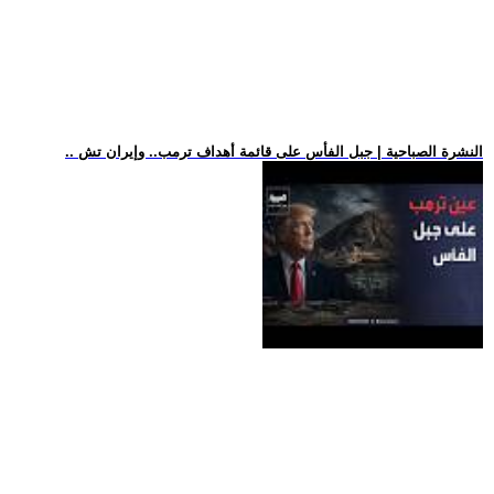
.. النشرة الصباحية | جبل الفأس على قائمة أهداف ترمب.. وإيران تش