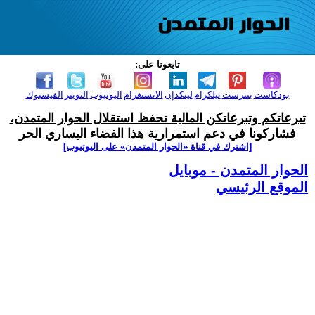
تابعونا على:
بودكاست
بنترست
تيلكرام
لينكدإن
الانستغرام
اليوتيوب
التويتر
الفيسبوك
تبرعاتكم وتبرعاتكن المالية تحفظ استقلال الحوار المتمدن،
فشاركونا في دعم استمرارية هذا الفضاء اليساري الحر
[اشترك في قناة ‫«الحوار المتمدن» على اليوتيوب]
الحوار المتمدن - موبايل
الموقع الرئيسي