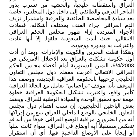
العراق واستقطابه خليجياً، والخشية من تسرب بذور
التناحر العرقي والطائفي إلى داخل دول المجلس، خاصة
بعد سيادة المحاصصة الطائفية والعرقية واستمرار نزيف
الدم العراقي جراء العنف بمختلف أشكاله، فسادت
الأجواء المترددة إزاء ظهور مجلس الحكم العراقي
الانتقالي، حيث أبدت السعودية قلقها, إلا أنها عادت
واعترفت به وبدوره ووجوده.
وهكذا فعلت البحرين والكويت والإمارات، وبعد أن أدت
أول حكومة تشكلت بالعراق بعد الاحتلال الأمريكي في
9/4/2003، اليمين الدستورية أمام أعضاء مجلس الحكم
العراقي الانتقالي أعربت معظم دول مجلس التعاون
الخليجي ترحيبها بالحكومة العراقية الجديدة، ووصف هذا
الموقف بأنه موقف "براجماتي" تعامل مع الحالة العراقية
كأمر واقع، واعتبرت تشكيل الحكومة العراقية خطوة
مهمة نحو تحقيق الوحدة والسيادة الوطنية للعراق. ويعتقد
بعض الباحثين الخليجيين، إن سبب اهتمام دول مجلس
التعاون الخليجي بالوضع الداخلي للعراق ينبع من إدراكها
أنه من الضروري مراقبة الوضع العراقي خوفاً من أنه قد
تنعكس مستقبلاً أية أوضاع في العراق، سواء كانت سلباً
أو إيجاباً على الأوضاع الداخلية فيها, أي أن استقرار