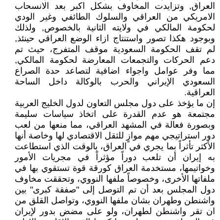
العراق, وتزايدت المخاوف بشكل اكبر بعد الانسحاب
الامريكي من العراقي والسلوك الطائفي وغير الودي
لحكومة المالكي في ولايته الثانية بالخصوص, ولذلك
وبوجود هكذا تصور واستنتاج ازاء الوضع العراقي حينئذ,
لم تقف الحكومة السعودية موقف المتفرج، حيث تم
دعم الحركات والتجمعات المعارضة لحكومة المالكي,
مما وفر عوامل واجواء اضافية لتصاعد حدة الصراع
السعودي الإيراني والحرب بالوكالة داخل الساحة
العراقية.
إن ما يؤخذ على دول مجلس التعاون لدول الخليج العربية
مجتمعة هو عدم القدرة على اتخاذ سياسات سليمة
وبصورة فعالة في المشهد العراقي، مما منعها من لعب
دور استراتيجي مهم موازٍ للثقل الاقتصادي لها وخاصة أنها
الأكثر تأثراً بما يجري في العراق، بالوقت الذي استطاعت
به إيران أن تلعب دوراً مؤثراً في مجريات الأمور
وخواتيمها، مستخدمة العراق كورقة قوة تستقوي بها في
ملفاتها الأخرى، وخصوصاً ملفها النووي، وتحققت مخاوف
دول المجلس بعد أن تم التوصل إلى "صفقة كبرى" بين
واشنطن وطهران بشان ملفها النووي، وتواصل القلق من
ان تقر واشنطن لطهران، ولو على مضض بدور لإيران