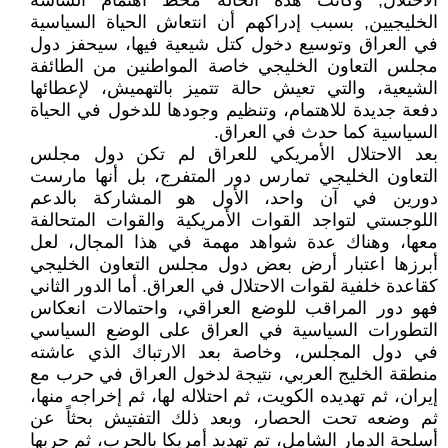
الاحتلال, وكانت هذه الحالة محط اهتمام الساسة
الخليجيين, بسبب إدراكهم أن انتعاش الحياة السياسية
في العراق وتوسيع دخول كتل شيعية فيها، سيحفز دول
مجلس التعاون الخليجي خاصة المواطنين من الطائفة
الشيعية، والتي تعيش حالة تتميز بالتهميش، لإعطائها
دفعة جديدة للاهتمام، وتنظيم وجودها للدخول في الحياة
السياسية كما حدث في العراق.
بعد الاحتلال الأمريكي للعراق لم تكن دول مجلس
التعاون الخليجي تمارس دور المتفرج، بل أنها مارست
دورين في آن واحد، الأول هو المشاركة بالدعم
اللوجستي لتواجد القوات الأمريكية والقوات المتحالفة
معها، وهناك عدة شواهد مهمة في هذا المجال، لعل
أبرزها اعتبار أرض بعض دول مجلس التعاون الخليجي
كقاعدة خلفية لقوات الاحتلال في العراق. أما الدور الثاني
فهو دور المراقب للوضع العراقي، واحتمالات انعكاس
التطورات السياسية في العراق على الوضع السياسي
في دول المجلس، وخاصة بعد الارتباك الذي عاشته
منطقة الخليج العربي، نتيجة لدخول العراق في حرب مع
إيران، ثم تهديده الكويت، ثم احتلاله لها، ثم إخراجه منها،
ثم وضعه تحت الحصار، وبعد ذلك التفتيش بحثاً عن
أسلحة الدمار الشامل، تم تهديد أمريكا بالحرب، ثم حربها