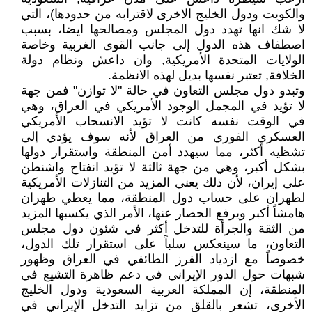
والكويت ودول الخليج الاخرى لاقترابه من حدودها)، التي
لا شك انها تهدد دول المجلس ومصالحها ايضا، بسبب
اصطفاف هذه الدول إلى جانب القوى الغربية وخاصة
الولايات المتحدة الأمريكية, وان داعش ونظام دولة
الخلافة, تعتبر نفسها بديل لهذه الانظمة.
وتبدو دول مجلس التعاون في حالة "لا توازن" فمن جهة
لا تؤيد في المجمل الوجود الأمريكي في العراق، وهي
في الوقت نفسه كانت لا تؤيد الانسحاب الأمريكي
العسكري الفوري من العراق لأنه سوف يؤدي إلى
تشظيه أكثر، مما سيهدد أمن المنطقة واستقرار دولها
بشكل أكبر، وهي من جهة ثالثة لا تؤيد انفتاح واشنطن
على إيران، لأن ذلك يعني المزيد من التنازلات الأمريكية
لطهران على حساب دول المنطقة، مما يعطي طهران
هامشاً أكبر ويرفع الحصار عنها، الأمر الذي يكسبها المزيد
من الثقة والجرأة للتدخل أكثر في شئون دول مجلس
التعاون، ما سينعكس سلباً على استقرار تلك الدول،
خصوصاً مع ازدياد الفرز الطائفي في العراق وظهور
شبهات حول الدور الإيراني في دعم ظاهرة التشيع في
المنطقة، إن المملكة العربية السعودية ودول الخليج
الأخرى، تشعر بالقلق من تزايد التدخل الإيراني في