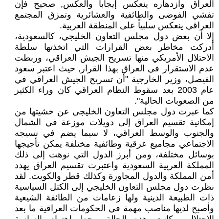
العراق وازدهاره ينعكس إيجاباً والعكس, صحيح فإن
تفشي الفوضى والطائفية والعشائرية وتمزق المجتمع
العراقي ينعكس سلبياً على المنطقة العربية.
إلا أن بعض دول مجلس التعاون الخليجي، كالسعودية،
أدركت مخاطر بعض القرارات التي اتخذتها سلطة
الاحتلال الأمريكي منها تسريح الجيش العراقي، وربطت
عدم الاستقرار في العراق بهذا القرار, حيث اعتبر سعود
الفيصل، وزير الخارجية "أن تسريح الجيش العراقي في
عام 2003 بعد سقوط النظام العراقي كان وراء الكثير
من الصعوبات الحالية".
كما عبرت دول مجلس التعاون الخليجي عن خشيتها من
إمكانية تقسيم العراق إلى دويلات موزعة في الشمال
والجنوب والوسط العراقي، لا سيما يضم في نسيجه
الاجتماعي مجاميع عرقية وطائفية مختلفة يمكن تأجيجها
بوسائل مختلفة، ومن أبرز الدول التي نوهت إلى ذلك
المملكة العربية السعودية واعتبرت تقسيم العراق يهدد
أمن المملكة والدول المجاورة وكذلك قطر والكويت. لقد
نظرت دول مجلس التعاون الخليجي إلى الكتل السياسية
ذات الطبيعة الدينية ولها زعامات من الطائفة الشيعية
وأصبح لديها مناصب مهمة في الحكومات العراقية ما بعد