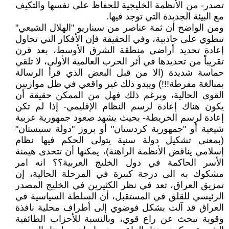
تصدر- من الأنظمة الخليجية للحفاظ على نفسها والتكيف
مع البيئة الجديدة التي توجد فيها.
ومن الواضح أن ثمة عناصر من سيناريو "الهلال الشيعي"
تنطوي على جاذبية، وفي الحقيقة فإن الأفكار التي تحاول
إعادة تحديد أراضي منطقة الشرق الأوسط، بعد قرن
تقريباً من تحديدها في أثر الحرب العالمية الأولى، لا تلقي
حماسة شديدة (الا من قبل البعض الذي قرأ الرسالة
بمبالغة مفرطة!!!) ويبدو ذلك غير واقعي في ظل موازيين
القوى الحالية، وبرغم ذلك فهل من الممكن حقيقة أن
يكون هناك إعادة لرسم النظام الإقليمي- إذا لم تكن
إعادة لرسم الخريطة- بحيث يشهد صعود جمهورية عربية
شيعية أو "جمهورية كردستان" أو بروز "دولة سنيستان"
(بمعنى تشكيل دولة سنية يتولى الحكم فيها نظام
إسلامي يناقض الأنظمة الراهنة)، يمكنها أن تتحدى هيمنة
الأسر الحاكمة في دول الخليج العربية؟؟ انه امر
مشكوك به الى درجة كبيرة في المرحلة الحالية، إن
تمزيق العراق، تعد في نظر الكثيرين في الخليج المصدر
الرئيسي للقلق في المستقبل، أن السلطة السياسية في
العراق قد آلت بشكل فوضوي إلى أطراف محلية نافذة
وقوية تبحث عن راع قوي، وبالنسبة للأحزاب الطائفية