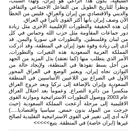
الشيعية، يكون هذا الراعي هو إيران، ولهذا السبب،
ونظراً للتاريخ الطويل من التفاعل الاجتماعي والثقافي
والديني والاقتصادي بين إيران والعراق، فليس من الخطأ
الآن وصف إيران بأنها أكثر القوى تأثيراً في العراق.
إن هذه الحقيقة والتطورات الإقليمية الأخرى مثل زيادة
دور جماعات المقاومة مثل حزب الله وحماس في كل
من لبنان وفلسطين, والتطورات في سوريا واليمن, قد
أدى إلى زيادة وقوة نفوذ إيران في المنطقة، وقد أدركت
المملكة العربية السعودية هذه التغيرات والتطورات,
الأمر الذي يتطلب منها (كما تعتقد) بذل المزيد من الجهد
من أجل بسط نفوذها في المنطقة، ولإيجاد حالة من
التوازن تجاه إيران، ويعتبر الوضع في العراق المحور
الأول في الصراع بين اللاعبين الأساسيين في المنطقة
السعودية وإيران بالإضافة إلى تركيا وبعد خروج العراق
منكسراً من دائرة الصراع, وعموماً بعد احتلال العراق
عام 2003 ووصول التطورات الاستراتيجية وموازنة القوى
الاقليمية إلى مرحلة أزعجت المملكة السعودية (حيث
خرجت من المولد بدون حمص, سياسيا واقتصاديا.....)
لأنه أدى إلى تغيير في القوى الاستراتيجية التقليدية لصالح
غيرها (ايران خاصة) في المنطقة. يتبع>>>>>