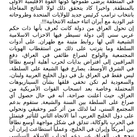
في المنطقة يرضى طموحها كونها القوة الاقليمية الاولى
بالمنطقة, واخيرا كاد يتحقق ذلك لولا النتائج المفاجأة
بانتخاب ترامب كرئيس جديد للولايات المتحدة وطروحاته
غير الودية مع أيران اثناء حملته الانتخابية!!!.
إن تحول العراق من دولة كانت تُعرف بأنها ذات حكم
عربي سني إلى دولة تسيطر فيها الاحزاب الاسلامية
الشيعية التي لها روابط متينة مع طهران, على أدوات
السلطة وما يترتب على ذلك من استقطاب الهويات
المجتمعية والولوج لصراع طائفي في العراق، دفع
المراقبين إلى افتراض بدايات لحرب أهلية أوسع نطاقاً
في الشرق الأوسط، يصارع فيها الشيعة على السلطة،
ليس فقط في العراق بل في دول الخليج العربية ولبنان،
والسعودية لم تكن تخفي قلقها بشأن السيناريوهات
المحتملة وخاصة بعد انسحاب القوات الأمريكية من
العراق، حيث أعلنت صراحة، أنه في حال حصول أي
صراع على السلطة بين السنة والشيعة, ستقوم بدعم
المجتمع السني، لما لذلك من أثر كبير وحقيقي وتحولي
على دول الخليج العربي، أما الاتجاه الثاني للتأثير فيتمثل
في الحرب بالوكالة، تندلق في شكل مواجهة أوسع نطاقاً
بين أمريكاً وإيران في الخليج، وعملياً استطاعت إيران أن
تنجح في العراق عبر دعم احزاب الاسلام السياسي