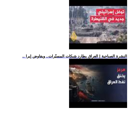
.. النشرة الصباحية | العراق يطارد شبكات المسيّرات.. ويفاوض إيرا