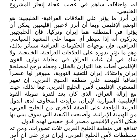
له، واحتلاله، ساهم في عطب عجلة إنجاز المشروع
الخليجي.
إن أبرز ما يؤثر على العلاقات العراقية- الخليجية: هو
الوضع الإقليمي وبما أن أبرز لاعبين إقليميين يمكن أن
يؤثرا في المنطقة هما إيران وتركيا، فإن الخليجيين
يدركون أنه إذا سيطر أي منهما على المشهد السياسي
العراقي، فإن توجهات الحكومات العراقية ستتأثر بذلك،
وهو ما يؤثر بدوره على العلاقات العراقية- الخليجية. ولا
شك في أن غياب العراق في معادلة توازن القوى
الإقليمي أصاب هذا التوازن بالخلل، وجعله يرجح لمصلحة
إيران وامتلاك إيران للتقنية النووية، سيوفر لها عنصراً
إضافياً للهيمنة على منطقة الخليج العربي، إن تغيير
المستوى الإقليمي لأمن الخليج العربي، تبعاً لذلك، حيث
مع إزالة العراق، الذي كان يعد لفترة طويلة القوة
الإقليمية الموازية لإيران، تزايدت المخاوف لدى الدول
العربية الواقعة على الضفة الأخرى من الخليج العربي،
من الهيمنة الإيرانية، وأصبحت الكيفية التي سوف يبني بها
هيكل الأمن الإقليمي مصدر قلق حقيقي لهذه الدول.
تتدافع في منطقة الخليج العربي ثلاث تصورات، ومن ثم
مخططات لأمن الخليج العربي، إيران ترى على ان أمن