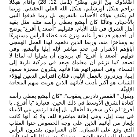
أَصْعَدُوكَ مِنْ أَرْضِ مِصْرَ" (1مل 12: 28) وأقام هيكلًا
يزاحم هيكل أورشليم، هيكل الله العلي الحقيقي. وربما
لم يكتفِ هؤلاء الأحداث بالتقريع، بل ربما قذفوا النبي
بالأحجار، وغالبًا كان أليشع يغطي رأسه مثله مثل بقية
أهل الشرق في تلك الأيام، فقولهم "أصعد يا أقرع" يوضح
أن أحدهم قد تجرأ عليه ونزع عنه غطاء الرأس مستهزءًا
به وساخرًا منه، وربما الذين دفعهم لهذا العمل الهمجي
آباؤهم الأشرار في تحد مباشر لإله إيليا وأليشع، وفي
قولهم "أصعد يا أقرع" أي يريدون أن يقولوا له لماذا لا
تصعد كما تزعم أن معلمك صعد في مركبة نارية إلى
السماء، وفي استهزائهم هذا فأنهم ينكرون معجزة صعود
إيليا، ويزدرون بالعمل الإلهي، فكان افتراس الدبتين لهؤلاء
الشباب هو أكبر تأديب لأبائهم الذين هربت منهم المخافة
الإلهيَّة.
ويقول " القمص تادرس يعقوب": "كان أليشع يغطي رأسه
كعادة الشرق الأوسط في ذلك الحين، فعبارة "يا أقرع.. يا
أقرع" لم تكن سخرية أطفال، بل إهانة لرئيس بني الأنبياء
في بيت إيل، وهي إهانة مباشرة لله، ولا بُد أنها كانت
بإيعاز من أبائهم الذين على وجه الخصوص جنوا العقاب
الذي وقع على الصبيان.. كان العبرانيون يقدرون الرأس
الجميلة المملوءة بالشعر، ويستنكرون تمامًا الصلعة (أش