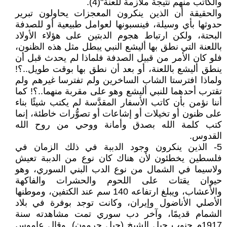
والكاتب منهم نتيجة ملازمة للعنة"(4).
والحقيقة أن الذين ينكرون المعجزات يحاولون تبرير
حدوثها بأي وسيلة، فينسبونها لعوامل طبيعية أو للصدفة
البحتة، ولكن ارتباط هجوم الدبتين على هؤلاء الأولاد
باللعنة التي نطق بها أليشع النبي يبطل مثل هذه الظنون،
فلو كان الأمر من قبيل الصدفة فلماذا لم يحدث قبل أن
ينطق أليشع باللعنة، أو بعد أن نطق بها بوقت طويل..؟!
ولماذا افترستا الشاب الساخرين ولم تفترسا غيرهم ولم
تقترب أحدهما للنبي أليشع وهو على مقربة منهما..؟! كما
أننا نؤمن بأن كاتب الأسفار المقدَّسة لم يكتب شيئًا بناء
على ظنون أو تخيلات أو إشاعات أو تصوُّرات خاطئة، إنما
كتب كلمة الله بصدق وأمانة ووحي من روح الله
القدوس.
5- الذين ينكرون وجود الدببة في ذلك الزمان في
فلسطين يخطئون لأن هناك كان نوع من الدببة تعيش
ولاسيما في الشمال من نوع الدب البني السوري، وهو
حيوان يقتات على اللحوم والحشرات والفاكهة
والأعشاب، ويبلغ ارتفاعه 140 سم عند الكتفين، وموطنها
الأصلي الأناضول وإيران، وكانت توجد بوفرة في بلاد
الشمام قديمًا، وآخر دب سوري تمت مشاهدته سنة
1917م جنوب جبل الشيخ (جبل حرمون). وقال عاموس