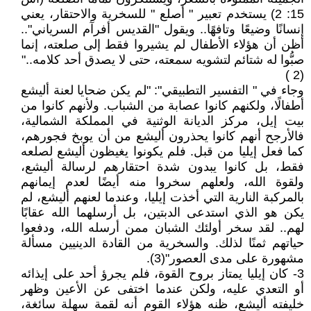
15: 2) يستخدم تعبير " أصلع " للسخرية والاحتقار، يعني
إنسانًا وضيعًا وتافهًا.. ويقول "القديس أفرآم السرياني"..
أظن أن هؤلاء الأطفال لم يشيروا فقط إلى صلعته، إنما
صبُّوا له شتائم لتشويه سمعته، حتى لا يصدق أحد كلامه.."
(2 )
وجاء في " التفسير التطبيقي": "لم يكن ضحايا لعنة أليشع
أطفالًا، ولكنهم كانوا عصابة من الشباب. ولأنهم كانوا من
بيت إيل، مركز الديانة الوثنية في المملكة الشمالية،
فالأرجح أنهم كانوا يحذرون أليشع من أن يوبخ فجورهم،
كما فعل إيليا من قبل. فلم يكونوا يغيظون أليشع لصلعه
فقط، بل كانوا يبدون شدة احتقارهم لرسالة أليشع،
ولقوة الله، ولعلهم سخروا منه أيضًا لعدم إيمانهم
بالمركبة النارية التي أخذت إيليا، وعندما لعنهم أليشع، لم
يكن هو الذي استدعى الدبتين، بل أرسلهما الله عقابًا
لهم.. لقد سخر أولئك الشبان ممن أرسله الله، ودفعوا
حياتهم ثمنًا لذلك. والسخرية من القادة الدينيين مسألة
مشهورة على مدى العصور"(3).
3- كان إيليا يمتاز بروح القوة، فلم يجرؤ أحد على إيذائه
أو التعدي عليه، ولكن عندما اختفى عن الأعين وظهر
خليفته أليشع، ظنه هؤلاء القوم أنه لقمة سهلة سائغة،