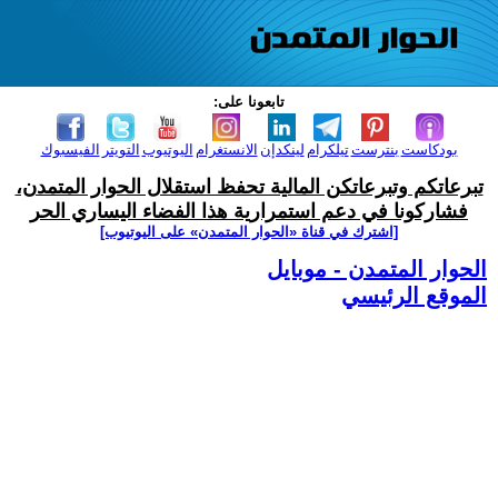
تابعونا على:
بودكاست
بنترست
تيلكرام
لينكدإن
الانستغرام
اليوتيوب
التويتر
الفيسبوك
تبرعاتكم وتبرعاتكن المالية تحفظ استقلال الحوار المتمدن،
فشاركونا في دعم استمرارية هذا الفضاء اليساري الحر
[اشترك في قناة ‫«الحوار المتمدن» على اليوتيوب]
الحوار المتمدن - موبايل
الموقع الرئيسي