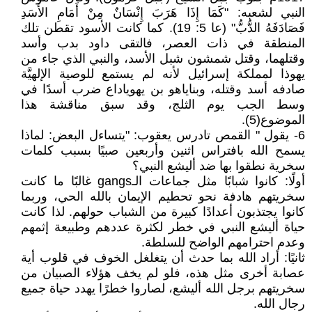
النبي لشعبه: "كَمَا إِذَا هَرَبَ إِنْسَانٌ مِنْ أَمَامِ الأَسَدِ
فَصَادَفَهُ الدُّبُّ" (عا 5: 19). كما كانت الأسود تقطن تلك
المنطقة في ذات العصر، فالتقى داود بدب وأسد
وقتلهما، وقتل شمشون شبل الأسد، والنبي الذي جاء من
يهوذا لمملكة إسرائيل لأنه لم يستمع للوصية الإلهيَّة
صادفه أسد وقتله، وبناياهو بن يهوياداع ضرب أسدًا في
وسط الجب يوم الثلج، وقد سبق مناقشة هذا
الموضوع(5).
6- يقول " القمص تادرس يعقوب: "يتساءل البعض: لماذا
يسمح الله بافتراس اثنين وأربعين صبيًا بسبب كلمات
سخرية نطقوا بها ضد أليشع النبي؟
أولًا: كانوا شبابًا مثل جماعات الـgangs غالبًا ما كانت
سخريتهم هادفة نحو تحطيم الإيمان بالله الحي، وربما
كانوا يجتذبون أعدادًا كبيرة من الشباب حولهم. لذا كانت
حياة أليشع النبي في خطر لكثرة عددهم وطبيعة إثمهم
وعدم احترامهم الواضح للسلطة.
ثانيًا: أراد الله بما حدث أن يتغلغل الخوف في قلوب أية
عصابة أخرى مثل هذه، فلو لم يخف هؤلاء الصبيان من
سخريتهم برجل الله أليشع، لصاروا خطرًا يهدد حياة جميع
رجال الله.