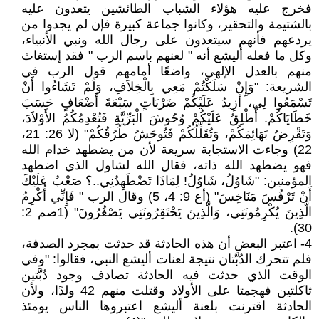
فخرج عليه هؤلاء الشباب الطائشين يتعدون عليه
بالشتيمة والتحقير، وكانوا جماعة كبيرة فإن لم يجدوا من
يردعهم فأنهم سيتعدون على رجال الله ونبي الأنبياء،
وكل ما فعله أليشع أنه " لعنهم باسم الرب " فقد إستغاث
منهم بالعدل الإلهي، واضعًا أمامهم قول الرب في
الشريعة: "وَإِنْ سَلَكْتُمْ مَعِي بِالْخِلاَفِ، وَلَمْ تَشَاءُوا أَنْ
تَسْمَعُوا لِي، أَزِيدُ عَلَيْكُمْ ضَرْبَاتٍ سَبْعَةَ أَضْعَافٍ حَسَبَ
خَطَايَاكُمْ. أُطْلِقُ عَلَيْكُمْ وُحُوشَ الْبَرِّيَّةِ فَتُعْدِمُكُمُ الأَوْلاَدَ،
وَتَقْرِضُ بَهَائِمَكُمْ، وَتُقَلِّلُكُمْ فَتُوحَشُ طُرُقُكُمْ" (لا 26: 21،
22) وجاءت الاستجابة سريعة لأن من يضطهد خدام الله
فهو يضطهد الله ذاته، فقال الله لشاول الذي اضطهد
المؤمنين: "شَاوُلُ، شَاوُلُ! لِمَاذَا تَضْطَهِدُنِي..؟ صَعْبٌ عَلَيْكَ
أَنْ تَرْفُسَ مَنَاخِسَ" (أع 9: 4، 5) وقال الرب " فَإِنِّي أُكْرِمُ
الَّذِينَ يُكْرِمُونَنِي، وَالَّذِينَ يَحْتَقِرُونَنِي يَصْغُرُونَ" (1صم 2:
30).
4- اعتبر البعض أن هذه الحادثة قد حدثت بمجرد الصدفة،
فلم تتحرك الدُبَّتان نتيجة لعنات أليشع النبي، فقالوا: "وفي
الوقت الذي حدثت فيه الحادثة تصادف وجود دُبَّتين
ثاكلتين فهجمتا على الأولاد وقتلت منهم 42 ولدًا، ولأن
الحادثة اقترنت بلعنة أليشع اعتبروها الناس يومئذ