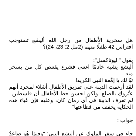
هل سخرية الأطفال من رجل الله أليشع تستوجب
افتراس 42 طفلًا منهم (2مل 2: 23، 24)؟
يقول " ليوتاكسل":
أليشع يشبه خادمًا اغتنى فشرع يقتنص كل من يسخر
منه.
تبًا لك يا إمَّعة النبي الكريه!
لقد أرغمت الدببة على تمزيق الأطفال أشلاء لمجرد أنهم
عيَّروك بالصلع. ولكن لحسن حظ الأطفال أن فلسطين..
لم تعرف الدببة في أي زمان كان، وعليه فإن غباء هذه
الحكاية يخفف من فظاعتها"
جواب :
جاء في سفر الملوك عن أليشع النبي: "وَفِيمَا هُوَ صَاعِدٌ