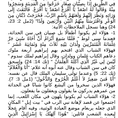
فِي الطَّرِيقِ إِذَا بِصِبْيَانٍ صِغَارٍ خَرَجُوا مِنَ الْمَدِينَةِ وَسَخِرُوا
مِنْهُ وَقَالُوا لَهُ اصْعَدْ يَا أَقْرَعُ اصْعَدْ يَا أَقْرَعُ. فَالْتَفَتَ إِلَى
وَرَائِهِ وَنَظَرَ إِلَيْهِمْ وَلَعَنَهُمْ بِاسْمِ الرَّبِّ، فَخَرَجَتْ دُبَّتَانِ مِنَ
الْوَعْرِ وَافْتَرَسَتَا مِنْهُمُ اثْنَيْنِ وَأَرْبَعِينَ وَلَدًا" (2مل 2: 23،
24) وهنا نسجل الملاحظات الآتية:
1- هؤلاء لم يكونوا أطفالًا بل صبيان في سن الحداثة،
فعندما سبى لوط " فَلَمَّا سَمِعَ أَبْرَامُ أَنَّ أَخَاهُ سُبِيَ جَرَّ
غِلْمَانَهُ الْمُتَمَرِّنِينَ وِلْدَانَ بَيْتِهِ ثَلاَثَ مِئَةٍ وَثَمَانِيَةَ عَشَرَ "
فهؤلاء الشباب الذي اقتحم بهم إبراهيم أربعة ملوك
دعاهم الكتاب غلمان وولدان، وقال إبراهيم لملك سدوم "
لَيْسَ لِي غَيْرُ الَّذِي أَكَلَهُ الْغِلْمَانُ " (تك 14: 24) وإسحق
كان في سن الشباب وقال عنه أبوه أنه غلام: "أَنَا وَالْغُلاَمُ"
(تك 22: 5) وعندما تولى سليمان الملك قال عن نفسه:
"أَنَا فَتىً صَغِيرٌ لاَ أَعْلَمُ الْخُرُوجَ وَالدُّخُولَ" (1مل 3: 7).
فهؤلاء الذين سخروا من أليشع كانوا شبانًا في الحداثة
من عمرهم يدركون ما يقولون ويعقلون ما يفعلون.
2- هؤلاء الشباب لم يكونوا يلهون في مكان اللعب، إنما
اجتمعوا عن قصد لإهانة نبي الرب في " بيت إيل " المكان
الذي جعله يربعام موضع العبادة الوثنية، وفيه أقام عجلًا
ليعبده الشعب قائلين: "هُوَذَا آلِهَتُكَ يَا إِسْرَائِيلُ الَّذِينَ