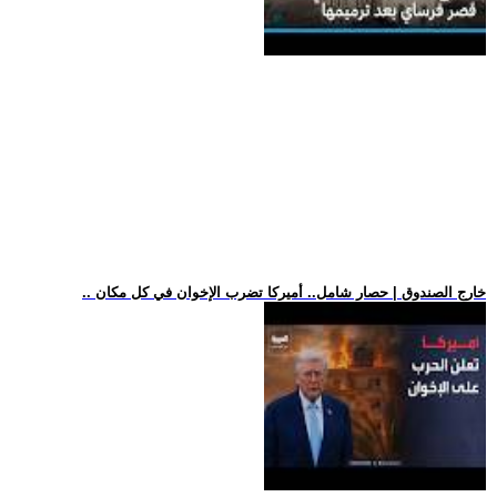
.. خارج الصندوق | حصار شامل.. أميركا تضرب الإخوان في كل مكان