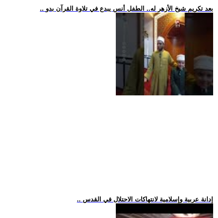
.. بعد تكريم شيخ الأزهر له.. الطفل أنس يبدع في تلاوة القرآن بدو
.. إدانة عربية وإسلامية لانتهاكات الاحتلال في القدس