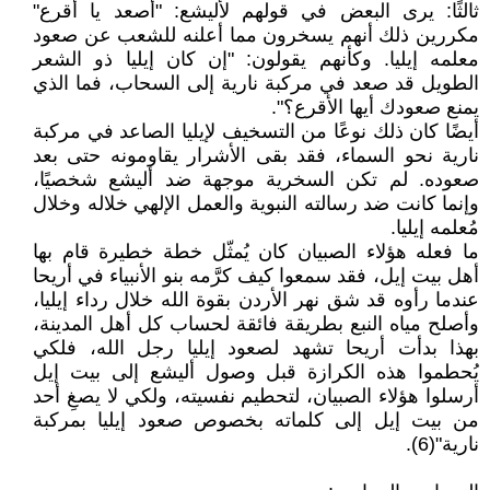
ثالثًا: يرى البعض في قولهم لأليشع: "أصعد يا أقرع"
مكررين ذلك أنهم يسخرون مما أعلنه للشعب عن صعود
معلمه إيليا. وكأنهم يقولون: "إن كان إيليا ذو الشعر
الطويل قد صعد في مركبة نارية إلى السحاب، فما الذي
يمنع صعودك أيها الأقرع؟".
أيضًا كان ذلك نوعًا من التسخيف لإيليا الصاعد في مركبة
نارية نحو السماء، فقد بقى الأشرار يقاومونه حتى بعد
صعوده. لم تكن السخرية موجهة ضد أليشع شخصيًا،
وإنما كانت ضد رسالته النبوية والعمل الإلهي خلاله وخلال
مُعلمه إيليا.
ما فعله هؤلاء الصبيان كان يُمثّل خطة خطيرة قام بها
أهل بيت إيل، فقد سمعوا كيف كرَّمه بنو الأنبياء في أريحا
عندما رأوه قد شق نهر الأردن بقوة الله خلال رداء إيليا،
وأصلح مياه النبع بطريقة فائقة لحساب كل أهل المدينة،
بهذا بدأت أريحا تشهد لصعود إيليا رجل الله، فلكي
يُحطموا هذه الكرازة قبل وصول أليشع إلى بيت إيل
أرسلوا هؤلاء الصبيان، لتحطيم نفسيته، ولكي لا يصغِ أحد
من بيت إيل إلى كلماته بخصوص صعود إيليا بمركبة
نارية"(6).