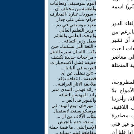
اليوم بموسيقى وفعاليات
نّي) اسمه
وأطعمة من مختلف أن ...
-
سوريا...عبارة -المعازف
حرام- تنشر على جدار
اء الدور
معهد موسيقي في دم ...
-
وزير التعليم العالي
بالرغم من
والبحث العلمي والقائم
د أن نشير
بعمل وزير الثقافة ...
-
اللغة التي تسكننا.. حين
عات العبث
يكتب اللسان سيرة العقل
لي معاصر
-
مراجعات جديدة تكشف
حقيقة فشل الاستخبارات
ة المتمثلة
الغربية في ألبانيا ...
-
«لن نتخلى عن أي
قطعة».. الثقافة تؤكد
المطروحة،
ملاحقة الآثار العراقية ...
-
رائد فهمي: المدى منبر
أمواج بلا
رائد للمهنية والثقافة
 وأغرتنا
والتنوير في العر ...
-
مهرجان -يوم الهند- في
اللافنية،
موسكو يستعد لاستقبال
اب مصادرة
مئات الآلاف من ال ...
-
منتجه خدم بالجيش
و غير فني
الإسرائيلي.. ما قصة حملة
ا قلنا أن
مقاطعة فيلم -سبايد ...