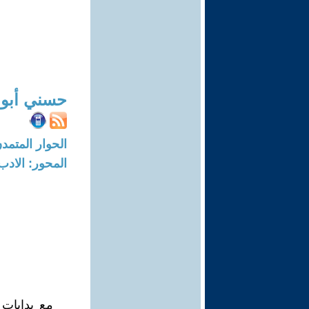
حسني أبو 
الحوار المتمدن-العدد: 1430 - 06
المحور: الادب
مع بدايات 