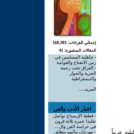
إجمالي القراءات: 168,383
المقالات المنشورة: 41
-
جاهلية المسلمين في
زمن الانفتاح والعولمة
-
العراق تحت رحمة
الحرية والحوار
والديمقراطية
المزيد.....
اخبار الأدب والفن
-
قطط الإرميتاج تواصل
تقليدا عمره ثلاثة قرون
في حراسة الفن وال ...
ية عربياً
-
مهرجان مالمو ينطلق