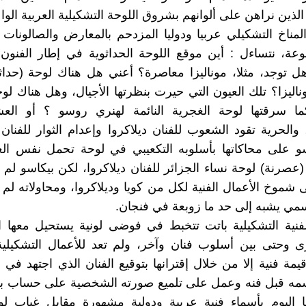
لذين نراهن على ألوانهم بشروق اللوحة التشكيلية العربية الواع
ناخ التشكيلي عربيا ودوليا المزدحم بالمعارض والصالونات و
تنوعة، نتساءل : أين موقع اللوحة الحداثوية في إطار الفنون 
ل توجد، مثلا، موناليزا معاصرة؟ أعني هل هناك لوحة (حداثو
ناليزا؟ تلك العيون التي حيرت بنظرتها الأجيال، وهل هناك 
كما سرقتها لوحة الغجرية النائمة لهنري روسو ؟ أو العشا
 والحرية تقود الشعوب للفنان ديلاكروا وإعدام الثوار للفنان 
و على محاكاتها بأسلوبه التكعيبي في لوحة تحمل نفس العن
صرنة) لوحة نساء الجزائر للفنان ديلاكروا، لكن بيكاسو لم
 شموخ الأعمال الفنية لكل من كويا وديلاكروا، ومحاولاته ل
ي يشبه إلى حد ما زوبعة في فنجان.
فنية التشكيلية باتت تتخبط في فوضى لونية يستحيل معها ال
ى وحتى بين أسلوب فنان وآخر، ولم تعد للأعمال التشكيلي
قيمة فنية إلا من خلال إقترانها بتوقيع الفنان الذي اجتهد في
سمه قبل فنه وعمل على تلميع صورته الشخصية على حساب بر
 اليوم بأسماء فنية عربية ودولية مشهورة مقابل غياب لو