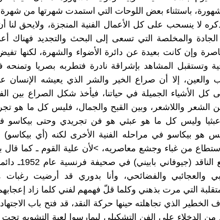
هورة، باستثناء بعض اللوحات التي استمدت شهرتها من شهرة ا
ره لا ينسحب على كل الأعمال الفنية المنجزة، ولايحق لنا أ
الجادة والمخلصة التي تسعى إلى البحث والتجديد فهناك أع
اصرة وإن كانت بعيدة عن دائرة الأضواء والشهرة، لكنها تفيض
ية وتستقبل المشاهد بإشراقة نادرة فتطربه بصريا وتمنحه ف
ب والعين، إلا أن صراع الخير والشر الذي يعيشه الإنسان ع
كل الأشياء الجميلة في حياتنا، فيأخذ شكل الصراع بين الف
ن الشعر واللاشعر، وبين القبح والجمال، فليس كل ما هو تج
عبثيا وليس كل ما هو عبثي هو فن تجريدي وحتى بيكاسو ف
ليس هو بيكاسو في مراحله الفنية الأخرى لكنه (أي بيكاسو) 
ستطاع من غباء وجشع معاصريه، >لأن علية القوم ـ كما قال 
حوار له مع الناقد (جيوفاني 
بي والعجائبي والفضائحي، وأنا بدوري قد أرضيت رغبات ه
تقلبة التي مرت بذهني وكلما قلّ فهمهم لفني كلما زاد إعجابهم
ف الخطير الذي تجاهلته حينها حركة النقد، قد فتح باب الاجتهاد
د من الدخلاء على الفن التشكيلي ليمارسوا لعبة التشويه تحت 