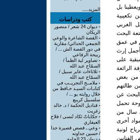
يعطينا بل
المزيد.....
ن تكعيبية
كتب ودراسات
ل الغربي
-
ديوان 24 شعر / منصور
الريكان
عة البحث
-
القصة الشاعرة والوعي
نهم في عمق
الجمعي الحداثي/ مقاربة
في دور القصة الش ... /
بأجمل إرث
ربيحة الرفاعي
بقية على
-
تصاوير لية الظمأ /
السمّاح عبد الله
ة الرائعة
-
ثلاثاءات عابر سبيل /
م من بعض
السمّاح عبد الله
-
ملامــح التجريــب في
من طالتهم
كتابـات السيـد حـافظ من
البحث عن
خلال روايته يو ... /
سلسبيل كريبع
لوحة تحمل
-
قناديل الحكمة / د. خالد
زغريت
تي سال من
-
حكاياتْ تَكاد تُنسى / فلاح
مواد أخرى
العيفاري
-
وعي ـ قصص قصيرة جدا
اح لونية
/ حسين جداونه
الفنانين
-
ديوان 23 الحاوي