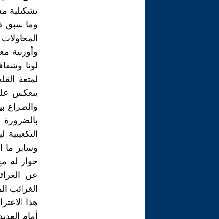
تشكيلية مش
وما سبق ذك
المحاولات 
وأوربية مع
لونا وشفاف
لمتعة القل
ينعكس على 
والصراع بي
بالضرورة 
التكعيبية 
وساير ما ا
عن الغرائ
الغرائب الم
هذا الاعترا
أمام العدي