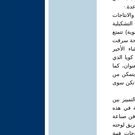
دة.·
الانتاجات
التشكيلية
ية) تتمتع
لوحة سرقت
ء الأخير
كويا الذي
وان، كما
 يتمكن من
م تكن سوى
تمييز بين
ة في هذه
 فن صناعة
يق لوحته
حات فنية