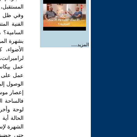
المستقبل، ا
وفي ظل الم
الفنية الم
السامية؟ ه
بشهرة المو
المزيد.....
الأضواء، 
لرامبرانت،
عمل بيكاس
عمل على (ع
الوصول إلى
إعصار موسم
فالساحة ال
لوحة وأخر
الحالة أية 
الشهرة لإ
حتى حضينا