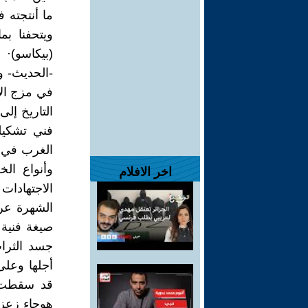
ما أنتجته 
ويتحفنا بم
(بيكاسو)·
-الحديث- 
في مزج الأل
التاريخ إل
فني تشكيل
الغرب في ا
وأنواع ال
اخر الافلام
الاجتهادات
الشهرة عر
صيغة فنية 
جسد الثراث
أجلها وعلى
قد سقطت ف
هوجاء زعزع