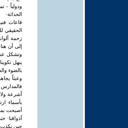
ودولياً - 
الحداثة·
قاعات فني
الحقيقي لل
زحمة ألوان
إلى أن هنا
وتشكل عنا
ينهل تكوينا
بالضوء وال
وعبثاً يجا
فالمدارس ا
أشرعة ولا 
بأسماء ارت
أصبحت بمرو
أذواقنا· ح
حين نكذب ص