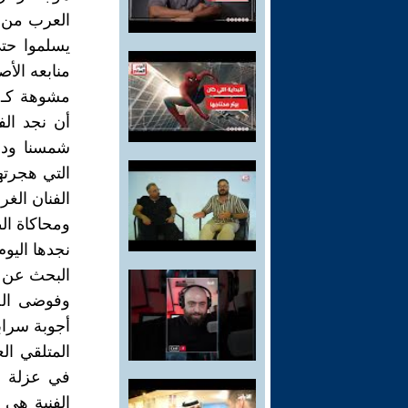
العرب من ا
يسلموا حتى
منابعه الأ
مشوهة كـ (
أن نجد الف
شمسنا ودفئ
التي هجرته
الفنان الغر
ومحاكاة ال
نجدها اليوم
البحث عن هو
وفوضى الحد
أجوبة سراب
المتلقي ال
في عزلة ف
الفنية هي 