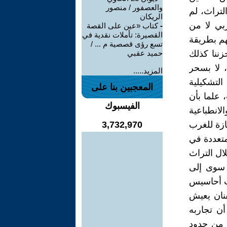
والعصفور / منصور
لتراث، لم
الريكان
ربي لا من
-
كتاب «عين على القصة
القصيرة: تأملات نقدية في
هم بطريقة
تسع رؤى قصصية م ... /
زننا كذلك
حميد عقبي
 لا بسحر
المزيد.....
التشكيلية
المعجبين بنا على
 علما بأن
الفيسبوك
الانطباعية
ازة للغرب
3,732,970
متعددة في
ال التراث
ل سوى إلى
يب أحاسيس
فنان يعيش
ن تجاربه
ا من حدود