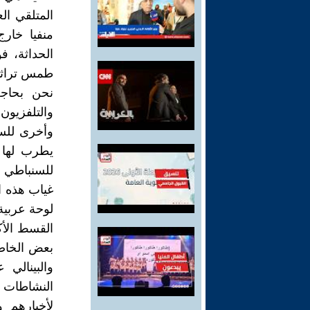
المتلقي ال
منفيا خار
الحداثة، ف
طمس تراثنا
نحن بحاجة
والتلفزيون،
وأخرى للس
يطرب لها 
للسنباطي 
غياب هذه ال
لوحة عربية 
القسط الأك
بعض الخاصة
والبينالي 
النشاطات ا
لأخبارهم و