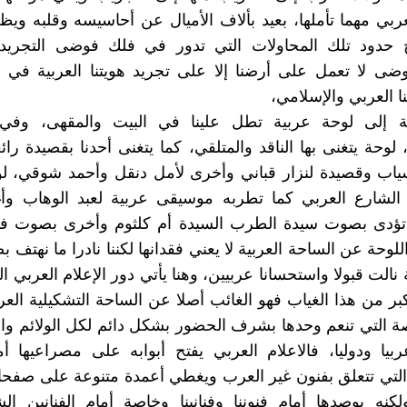
عربي مهما تأملها، بعيد بألاف الأميال عن أحاسيسه وقلبه ويظ
ج حدود تلك المحاولات التي تدور في فلك فوضى التجريدي
وضى لا تعمل على أرضنا إلا على تجريد هويتنا العربية في 
 العربي والإسلامي،
 إلى لوحة عربية تطل علينا في البيت والمقهى، وفي
 لوحة يتغنى بها الناقد والمتلقي، كما يتغنى أحدنا بقصيدة رائ
ياب وقصيدة لنزار قباني وأخرى لأمل دنقل وأحمد شوقي، لو
الشارع العربي كما تطربه موسيقى عربية لعبد الوهاب وأغن
تؤدى بصوت سيدة الطرب السيدة أم كلثوم وأخرى بصوت في
لوحة عن الساحة العربية لا يعني فقدانها لكننا نادرا ما نهتف 
نالت قبولا واستحسانا عربيين، وهنا يأتي دور الإعلام العربي ا
بر من هذا الغياب فهو الغائب أصلا عن الساحة التشكيلية العرب
 التي تنعم وحدها بشرف الحضور بشكل دائم لكل الولائم وا
عربيا ودوليا، فالاعلام العربي يفتح أبوابه على مصراعيها 
لتي تتعلق بفنون غير العرب ويغطي أعمدة متنوعة على صفحات
لكنه يوصدها أمام فنوننا وفنانينا وخاصة أمام الفنانين ا