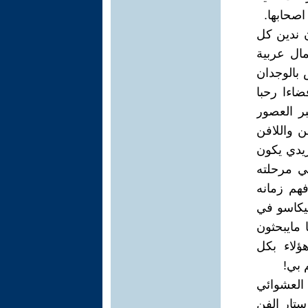
صحابها.
ن ندين كل
مال عربية
 بالوجدان
ضاءا رحبا
بر العصور
ن واللافن
ريدي يكون
ي مرحلته
فهم زمانه
بيكاسو في
بابيني) في صحيفة فرنسية عام 1952ـ دائما مايبحثون
ؤلاء بكل
 بي!
 العشوائي
ستار الفن