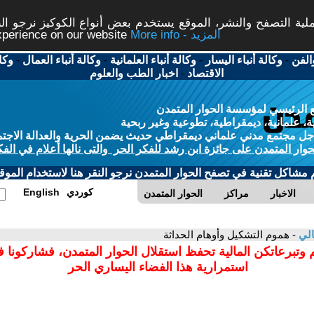
ة التصفح والنشر، الموقع يستخدم بعض أنواع الكوكيز نرجو النق
More info - المزيد
experience on our website
الفن
-
وكالة أنباء اليسار
-
وكالة أنباء العلمانية
-
وكالة أنباء العمال
-
وكا
الاقتصاد
-
اخبار الطب والعلوم
 الرئيسي لمؤسسة الحوار المتمدن
، علمانية، ديمقراطية، تطوعية وغير ربحية
ل مجتمع مدني علماني ديمقراطي حديث يضمن الحرية والعدالة الاجتم
حوار المتمدن على جائزة ابن رشد للفكر الحر والتى نالها أعلام في الفك
م مشاكل تقنية في تصفح الحوار المتمدن نرجو النقر هنا لاستخدام الموقع
كوردي
English
الاخبار
مراكز
الحوار المتمدن
الي
- هموم التشكيل وأوهام الحداثة
 وتبرعاتكن المالية تحفظ استقلال الحوار المتمدن، فشاركونا 
استمرارية هذا الفضاء اليساري الحر