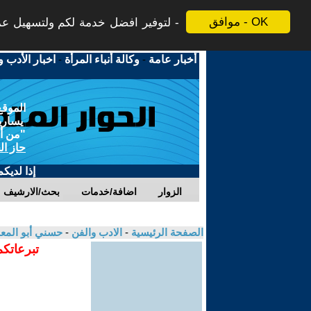
موافق - OK
لتوفير افضل خدمة لكم ولتسهيل عملي
أخبار عامة
-
وكالة أنباء المرأة
-
اخبار الأدب و
الموقع
يسارية
"من أج
حاز ال
إذا لديك
الزوار
اضافة/خدمات
بحث/الارشيف
الصفحة الرئيسية
-
الادب والفن
-
حسني أبو المع
تبرعاتكم