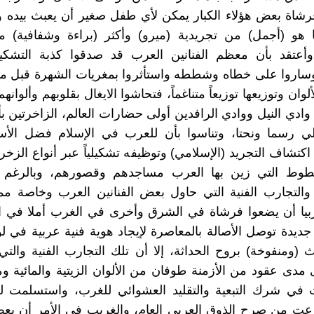
فرشاة بعض هؤلاء الكبار يمكن لأي طفل صغير أن يعبث بيده و
ا هو (أجمل) من تجريدية (ميرو) وأكثر (براءة وشفافية) م
 وأعتقد بأن معظم الفنانين العرب قد صدقوا كذبة التشكي
وساروا على خطاه وشططه واستأثروا بمغريات الشهرة قبل مت
وان وتوزيعها توزيعاً متناغماً، فتحاشوا الايغال بقلوبهم وألوا
ى وادي النيل ووادي الرافدين أولى حضارات العالم، الزاخرتين 
ي رسما ونحتا، وتناسوا بأن للعرب في الإسلام فضل الأس
كتشاف التجريد (الإسلامي) وتوظيفه تشكيلياً عبر أنواع الزخرف
خطوط التي زين بها العرب مساجدهم وقصورهم، وبالرغ
 والتجارب الفنية التي حاول بعض الفنانين العرب وخاصة م
بيا أن يضعوا فرشاة في الشرق وأخرى في الغرب أملا في 
جديدة توصل الأصالة بالمعاصرة لإيجاد هوية فنية عربية في 
 (ومنفوخة) بروح الحداثة، إلا أن تلك التجارب الفنية وال
 مدى عقود من الأزمنة طوفان من الألوان الزيتية والمائية و
ي شرك التبعية والتقليد العشوائي للغرب، واستسلمت لري
ت من صرح الذوق العربي العام، والغريب في الأمر أن بعض 