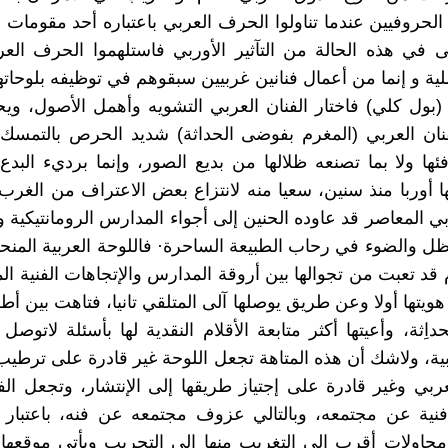
لحروفيين عندما تناولوا الحرف العربي باعتباره أحد مقومات ا
 في هذه الحالة من التآثير الأوربي فاستلهموا الحرف الع
صلية و إنما من أعمال فنانين غربيين سبقوهم في توظيفه بلوحات
بول كلي) فاختار الفنان العربي التشويه وأهمل الأصول، ويح
نان العربي (المغرم بفوضى الحداثة) شديد الحرص بالتمسك،
ها ولا بما تصنعه ظلالها من بديع الصور، وإنما برديء البدع 
ا أوربا منذ سنين، سعيا منه لانتزاع بعض الاعتراف من الغرب،
بي المعاصر قد عاوده الحنين إلى أجواء المدارس الرومانتيكية و
ظل والضوء في رحاب الطبيعة الساحرة· فاللوحة العربية المنح
 قد تعبت من تجوالها بين أروقة المدارس والإتجاهات الفنية ال
يتها أولا وعن طريق يوصلها آلى المتلقي تانيا، فتاهت بين أطل
اِثة، وأعيتها أكثر متابعة الأقلام النقدية لها بأسئلة لاتوص
ية، ولاشك أن هذه المتاهة تجعل اللوحة غير قادرة على ترط
عربي وغير قادرة على إجتياز طريقها إلى الإنتشار، وتجعل ال
نية عن مجتمعه، وبالتالي عزوف مجتمعه عن فنه، باعتبار أ
محاولات أقرب إلى التغريب منها إلى التجريب ويأتي موقعه