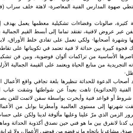
تمتطي صهوة المدارس الفنية المعاصرة- لاهثة خلف سراب (ف
ة كثيرة، صالونات وفضاءات تشكيلية معظمها يعمل بهدف إلغ
فن عبر عروض لافنية، تفتقد تماما إلى أبسط القيم الجمالية 
ها وشهرة أصحابها· ولكي نعمل على تفادي خلط الأوراق، لاب
ك فجوة كبيرة بين حداثة لا فنية تعتمد في تكويناتها على تقاط
صرها الأساسية من تراكمات ألوان فوضوية، وبين فن تشكي
ته التجريدية من منابع الحياة ويعتمد على القيمة الجمالية الأزلي
ظل·
هد أصحاب الدعوة للحداثة تنظيرها بلغة تجافي واقع الأعمال 
لفنية (الحداثوية) تاهت بعيداً عن شواطئها وشقت عباب ال
شروط أو قواعد فنية وأبحرت بواسطة سفن لاتمت للفن بصلة،
قت شهرتها إلى مستوى العالمية وأمطرتنا بوابل من الأعمال 
ر الزمن الذي مرّ علينا وعليها مألوفة لدينا ولكن على حس
تى كدنا لانفرق بين ما هو فني حين نصدق أكذوبة الحداثة وماه
دق مشاعرنا باتجاه ما نرفضه من فوضى الأعمال، ولا غرابة إذ