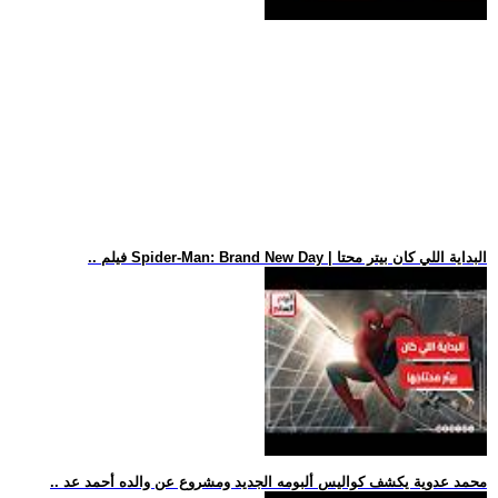
.. فيلم Spider-Man: Brand New Day | البداية اللي كان بيتر محتا
.. محمد عدوية يكشف كواليس ألبومه الجديد ومشروع عن والده أحمد عد