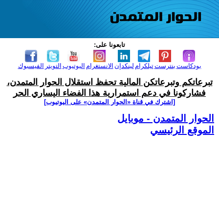
تابعونا على:
بودكاست
بنترست
تيلكرام
لينكدإن
الانستغرام
اليوتيوب
التويتر
الفيسبوك
تبرعاتكم وتبرعاتكن المالية تحفظ استقلال الحوار المتمدن،
فشاركونا في دعم استمرارية هذا الفضاء اليساري الحر
[اشترك في قناة ‫«الحوار المتمدن» على اليوتيوب]
الحوار المتمدن - موبايل
الموقع الرئيسي