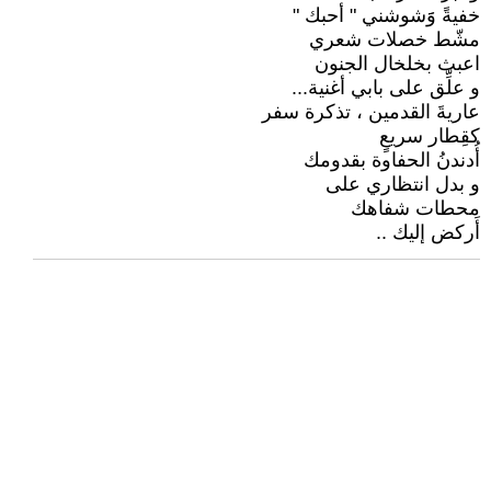
خفيةً وََشوشني " أحبك "
مشّط خصلات شعري
اعبث بخلخال الجنون
و علِّق على بابي أغنية...
عاريةَ القدمين ، تذكرة سفر
كقِطار سريعٍ
أُدندنُ الحفاوة بقدومك
و بدل انتظاري على
محطات شفاهك
أَركض إليك ..