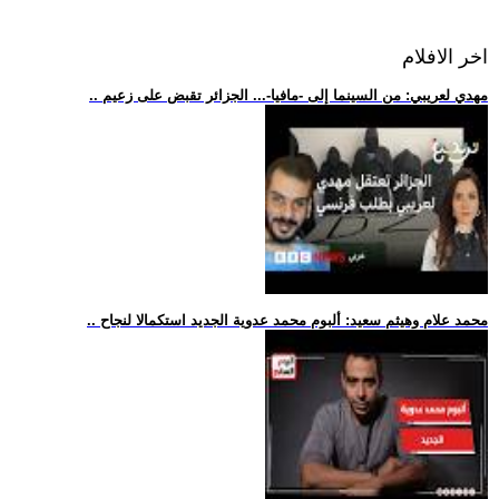
اخر الافلام
.. مهدي لعريبي: من السينما إلى -مافيا-... الجزائر تقبض على زعيم
.. محمد علام وهيثم سعيد: ألبوم محمد عدوية الجديد استكمالا لنجاح