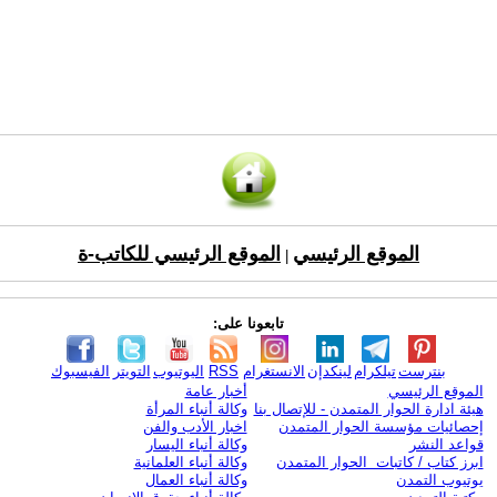
الموقع الرئيسي
الموقع الرئيسي للكاتب-ة
|
تابعونا على:
بنترست
تيلكرام
لينكدإن
الانستغرام
RSS
اليوتيوب
التويتر
الفيسبوك
الموقع الرئيسي
أخبار عامة
هيئة ادارة الحوار المتمدن - للإتصال بنا
وكالة أنباء المرأة
إحصائيات مؤسسة الحوار المتمدن
اخبار الأدب والفن
قواعد النشر
وكالة أنباء اليسار
ابرز كتاب / كاتبات الحوار المتمدن
وكالة أنباء العلمانية
يوتيوب التمدن
وكالة أنباء العمال