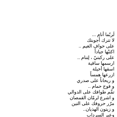
لَربّما أنام ...
لا تترك أَجوبتك
على حواف الغيم ..
اكتبْها جياداً
على ركبتيّ ، لِتنام ..
ارسمها ساقية
اسقها أخيلة
ازرعها همساً
و ريحاناً على صدري
و فوج حمام ..
تمِّم طوافك على الدوالي
و اشرع لرمّان القمصان
مرّر حروفك على التين
و زيتون الهذيان..
وعبر السرداب