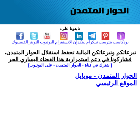
تابعونا على:
بودكاست
بنترست
تيلكرام
لينكدإن
الانستغرام
اليوتيوب
التويتر
الفيسبوك
تبرعاتكم وتبرعاتكن المالية تحفظ استقلال الحوار المتمدن،
فشاركونا في دعم استمرارية هذا الفضاء اليساري الحر
[اشترك في قناة ‫«الحوار المتمدن» على اليوتيوب]
الحوار المتمدن - موبايل
الموقع الرئيسي