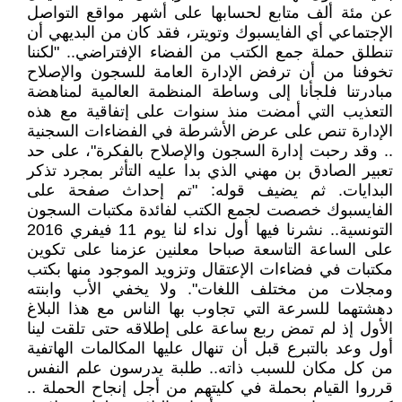
عن مئة ألف متابع لحسابها على أشهر مواقع التواصل
الإجتماعي أي الفايسبوك وتويتر، فقد كان من البديهي أن
تنطلق حملة جمع الكتب من الفضاء الإفتراضي.. "لكننا
تخوفنا من أن ترفض الإدارة العامة للسجون والإصلاح
مبادرتنا فلجأنا إلى وساطة المنظمة العالمية لمناهضة
التعذيب التي أمضت منذ سنوات على إتفاقية مع هذه
الإدارة تنص على عرض الأشرطة في الفضاءات السجنية
.. وقد رحبت إدارة السجون والإصلاح بالفكرة"، على حد
تعبير الصادق بن مهني الذي بدا عليه التأثر بمجرد تذكر
البدايات. ثم يضيف قوله: "تم إحداث صفحة على
الفايسبوك خصصت لجمع الكتب لفائدة مكتبات السجون
التونسية.. نشرنا فيها أول نداء لنا يوم 11 فيفري 2016
على الساعة التاسعة صباحا معلنين عزمنا على تكوين
مكتبات في فضاءات الإعتقال وتزويد الموجود منها بكتب
ومجلات من مختلف اللغات". ولا يخفي الأب وابنته
دهشتهما للسرعة التي تجاوب بها الناس مع هذا البلاغ
الأول إذ لم تمض ربع ساعة على إطلاقه حتى تلقت لينا
أول وعد بالتبرع قبل أن تنهال عليها المكالمات الهاتفية
من كل مكان للسبب ذاته.. طلبة يدرسون علم النفس
قرروا القيام بحملة في كليتهم من أجل إنجاح الحملة ..