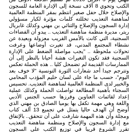
الكتب وتحوي 8 آلاف نسخة إلى الإدارة العامة للسجون
والإصلاح خلال حفل صغير انتظم بمقر المنظمة العالمية
لمناهضة التعذيب تخللته كلمات مؤثرة لكبار مسؤولي
إدارة السجون والإصلاح والثنائي بن مهني وكذلك غابريال
ريتر، مديرة منظمة مناهضة التعذيب .. يبدو أن الفضاءات
السجنية، التي كانت بالأمس القريب معزولة وبعيدة عن
نشطاء المجتمع المدني، قد تغيرت أوضاعها وعرفت
تحولات ملحوظة .. "يجب مواصلة الضغط على الإدارة
السجنية فقد تكون التغيرات هشة أحيانا بالنظر إلى أن
الممارسات القديمة لم تضمحل كليا .. هذه الحملة تعكس
وتترجم جيدا أحد شعارات الثورة التونسية "لا خوف بعد
اليوم"، حسب ما جاء على لسان حليم المؤدب المحامي
والخبير لدى المنظمة العالمية لمناهضة التعذيب. تحسيس
السجناء بأهمية المطالعة تواصلت الحملة وكذلك عملية
إعداد لقائمات العناوين وفرزها حسب الجنس الأدبي
واللغة وهي مهمة تكفل بها يوميا الصادق بن مهني الذي
أوضح أن الهدف حاليا يتمثل في تجميع 13 ألف كتاب
ومجلة وأن هذه المهمة شارفت على أن تتحقق.. بالإتفاق
مع إدارة السجون والإصلاح ومنظمة مناهضة التعذيب
تقرر الشروع قريبا في توزيع الكتب على السجون