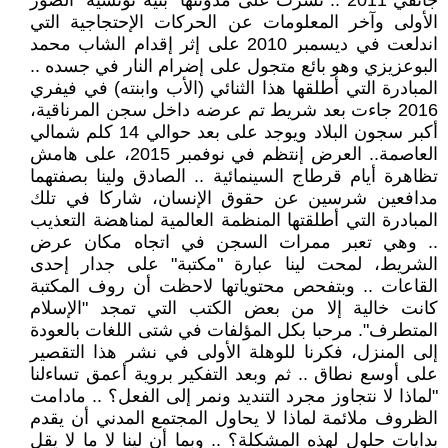
جانفي 2011 .. نشرت على مدونتها "بنية تونسية" الصور
الأولى وآخر المعلومات عن الحركات الإحتجاجية التي
اندلعت في ديسمبر 2010 على إثر إقدام الشاب محمد
البوعزيزي وهو بائع متجول على إضرام النار في جسده ..
المبادرة التي أطلقها هذا الثنائي (الأب وابنته) في فيفري
2016 جاءت بعد شريط تم عرضه داخل سجن المرناقية،
أكبر سجون البلاد ويوجد على بعد حوالي 14 كلم شمالي
العاصمة.. العرض إنتظم في نوفمبر 2015، على هامش
تظاهرة أيام قرطاج السينمائية .. الصادق ولينا بصفتهما
مدافعين شرسين عن حقوق الإنسان، شاركا في تلك
المبادرة التي أطلقتها المنظمة العالمية لمناهضة التعذيب
.. وهي تعبر ممرات السجن في اتجاه مكان عرض
الشريط، لمحت لينا عبارة "مكتبة" على جدار إحدى
القاعات .. وبتفحص محتوياتها لاحظت أن روف المكتبة
كانت خالية إلا من بعض الكتب التي تمجد "الإسلام
المتطرف". مرحبا بكل المؤلفات في شتى اللغات بالعودة
إلى المنزل، فكرنا للوهلة الأولى في نشر هذا التقصير
على أوسع نطاق .. ثم وبعد التفكير بروية أعمق تساءلنا
"لماذا لا نتجاوز مجرد التنديد ونمر إلى الفعل؟ .. مادامت
الظروف ملائمة لماذا لا يحاول المجتمع المدني أن يقدم
بدايات حلول لهذه المشكلة؟ .. وبما أن لينا لا ما لا يقل