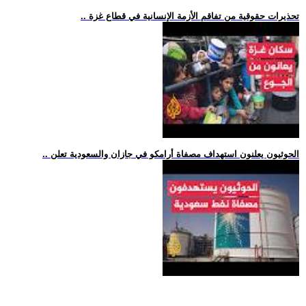
.. تحذيرات حقوقية من تفاقم الأزمة الإنسانية في قطاع غزة
.. الحوثيون يعلنون استهداف مصفاة أرامكو في جازان والسعودية تعلن