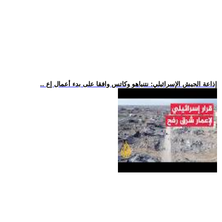
.. إذاعة الجيش الإسرائيلي: نتنياهو وكاتس وافقا على بدء أعمال إع