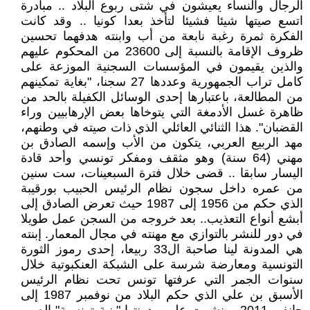
الرجال والنساء يعيشون في شتى ربوع البلاد .. مبادرة
اتسع صيتها شيئا فشيئا لتأخذ بعدا كونيا .. وقد كانت
الفكرة ثمرة رغبة نابعة من أب وابنته هدفهما تحسين
ظروف الإقامة بالنسبة إلى 23600 من المحكوم عليهم
والذين يقيمون في المؤسسات السجنية الموزعة على
كامل تراب الجمهورية وعددها 27 سجنا، "بغاية تمكينهم
من المطالعة، باعتبارها إحدى الوسائل الكفيلة بالحد من
ظاهرة غسل الأدمغة التي يتوخاها بعض الإرهابيين وراء
القضبان". هذا الثنائي العائلي الذي ذات صيته في وطنهم،
مهد الربيع العربي، يتكون من الأب وإسمه الصادق بن
مهني (64 سنة) وهو مثقف ومفكر تونسي وأحد قادة
اليسار سابقا .. قضى خلال فترة السبعينات، ست سنين
من عمره داخل سجون نظام الرئيس الحبيب بورقيبة
الذي حكم من 1956 إلى 1987 حيث تعرض الصادق إلى
أبشع أنواع التعذيب.. بعد خروجه من السجن عمل طويلا
في دور للنشر بالتوازي مع مهنته في مجال المعمار. إبنته
هي المدونة لينا صاحبة ال33 ربيعا، إحدى رموز الثورة
التونسية ومعارضة شرسة على الشبكة العنكبوتية خلال
سنوات الجمر التي عرفتها تونس تحت نظام الرئيس
الأسبق بن علي الذي حكم البلاد من نوفمبر 1987 إلى