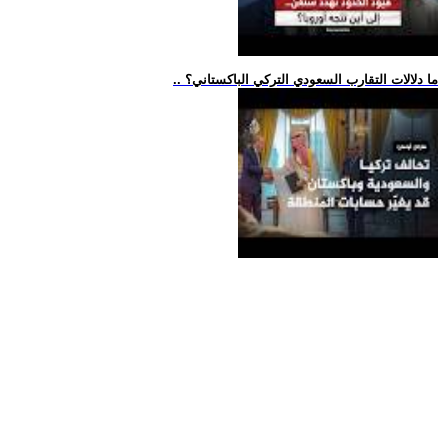
.. ما دلالات التقارب السعودي التركي الباكستاني؟