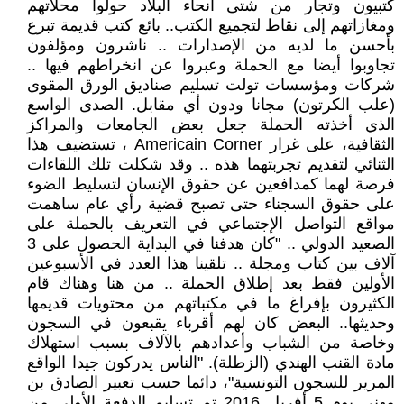
كتبيون وتجار من شتى أنحاء البلاد حولوا محلاتهم
ومغازاتهم إلى نقاط لتجميع الكتب.. بائع كتب قديمة تبرع
بأحسن ما لديه من الإصدارات .. ناشرون ومؤلفون
تجاوبوا أيضا مع الحملة وعبروا عن انخراطهم فيها ..
شركات ومؤسسات تولت تسليم صناديق الورق المقوى
(علب الكرتون) مجانا ودون أي مقابل. الصدى الواسع
الذي أخذته الحملة جعل بعض الجامعات والمراكز
الثقافية، على غرار Americain Corner ، تستضيف هذا
الثنائي لتقديم تجربتهما هذه .. وقد شكلت تلك اللقاءات
فرصة لهما كمدافعين عن حقوق الإنسان لتسليط الضوء
على حقوق السجناء حتى تصبح قضية رأي عام ساهمت
مواقع التواصل الإجتماعي في التعريف بالحملة على
الصعيد الدولي .. "كان هدفنا في البداية الحصول على 3
آلاف بين كتاب ومجلة .. تلقينا هذا العدد في الأسبوعين
الأولين فقط بعد إطلاق الحملة .. من هنا وهناك قام
الكثيرون بإفراغ ما في مكتباتهم من محتويات قديمها
وحديثها.. البعض كان لهم أقرباء يقبعون في السجون
وخاصة من الشباب وأعدادهم بالآلاف بسبب استهلاك
مادة القنب الهندي (الزطلة). "الناس يدركون جيدا الواقع
المرير للسجون التونسية"، دائما حسب تعبير الصادق بن
مهني يوم 5 أفريل 2016 تم تسليم الدفعة الأولى من