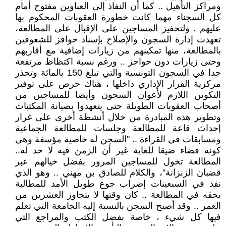
ومراكز التأهيل .. كما أن النفاذ إلى العناوين مفتوح أمام
كل السجناء مهما كانت خطورة العقوبات المحكوم بها
عليهم . ولتحفيز المساجين على الإقبال على المطالعة،
تعهدت إدارة السجون والإصلاح بإسناد حوافز للشغوفين
بالمطالعة، منها تمكينهم من زيارات إضافية مع أقاربهم
وحتى زيارات دون حواجز .. ورغم نسبة اكتظاظ مرتفعة
جدا في السجون التونسية والتي تبلغ 150 بالمائة وتجذر
مركزية القرار الإداري داخلها ، هناك حرص على توفير
التكوين اللازم لأعوان السجون وأيضا للمساجين من
أصحاب العقوبات الطويلة حتى يتعهدوا بصيانة المكتبات
وتطوير هذه المبادرة من خلال أنشطة أخرى على غرار
إحداث قاعة للمطالعة وجلسات للمطالعة الجماعية
ومسابقات في القراءة .. "السجن له خاصية مؤسفة وهي
كونه فضاء ضيقا للغاية غير أن الزمن فيه لا حد له..
المطالعة تخول للمساجين المرور بفضل خيالهم عبر
قضبان الزنزانة"، والكلام للصادق بن مهني .. وهو الذي
نفذ في السبعينات إضراب جوع طويل الأمد للمطالبة
بحقه في المطالعة .. كان وقتها لا يتجاوز العشرين من
العمر .. وقد أصبح السجن بالنسبة إليه الجامعة التي تعلم
فيها كل شيء ، خاصة بفضل الكتب والمراجع التي