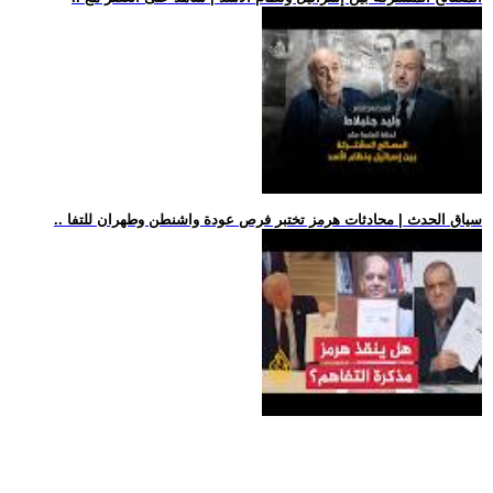
.. سياق الحدث | محادثات هرمز تختبر فرص عودة واشنطن وطهران للتفا