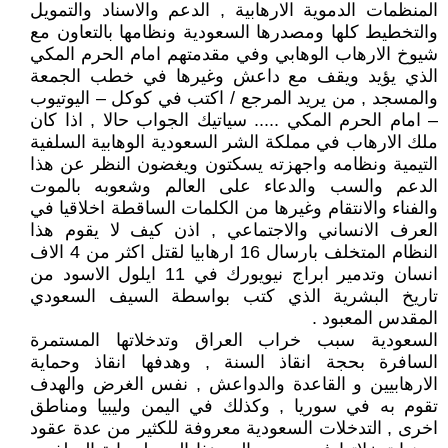
المنظمات الدموية الارهابية , الدعم والاسناد والتمويل
والتخطيط كلها ومصدرها السعودية ونظامها بالتعاون مع
شيوخ الارهاب الوهابي وفي مقدمتهم امام الحرم المكي
الذي يؤيد ويقف مع داعش وغيرها في خطب الجمعة
والمسجد , من يريد المرجع / اكتب في كوكل – اليوتيوب
– امام الحرم المكي ..... سياتيك الجواب حالا , اذا كان
ملك الارهاب في مملكة الشر السعودية الوهابية السلفية
التيمية ونظامه واجهزته يسكتون ويغضون النظر عن هذا
الدعم والسب والدعاء على العالم وشعوبه بالموت
والفناء والانتقام وغيرها من الكلمات الساقطة اخلاقيا في
العرف الانساني والاجتماعي , اذن كيف لا يقوم هذا
النظام المتخلف بارسال 16 ارهابيا لقتل اكثر من 4 الاف
انسان وتدمير ابراج نيويورك في 11 ايلول الاسود من
تاريخ البشرية الذي كتب بواسطة السيف السعودي
المقدس المعبود .
السعودية سبب خراب العراق وتدخلاتها المستمرة
السافرة بحجة انقاذ السنة , وهدفها انقاذ وحماية
الارهابيين و القاعدة والدواعش , نفس الغرض والهدف
تقوم به في سوريا , وكذلك في اليمن وليبيا ومناطق
اخرى , التدخلات السعودية معروفة للكثير من عدة عقود