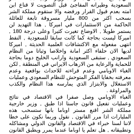
السعودية وطيرانه المفاجئ قبل التصويت لا قناع ابن
امته بعدم قبول القرار ورفضه والا ستقوم مملكة الشر
بسحب اكثر من 800 مليار مسروقة تابعة للعائلة
الحاكمة من الاستثمارات في اميركا , هذا التهديد لن
يستمر طويلا , الاوضاع تغيرت كثيرا وعلى درجة 180 ,
اميركا ليست بحاجة كما كانت سابقا للسعودية , النفط
انتهى مفعوله مع الاكتشافات العلمية الحديثة , اميركا
لديها الان حلفاء اكثر امانة واخلاصا وثباتا من النظام
السعودي , ستبقى السعودية وارانب الخليج دوما بحاجة
للحماية والرعاية من الارهاب الايراني في المنطقة , لكن
الغباء الاوبامي وعدم قراءته للاحداث بواقعية وعدم
معرفته بخفايا الفكر المتوحش للنظام السعودي وعمليات
الاستغلال والابتزاز الذي يمارسه هذا النظام والكذب
والمراوغة .
الغباء الاوبامي وصل صفرا في الاقتصاد في نتائج
وعمليات تفعيل قانون جاستا اذا طبق , وزير خارجية
مملكة الشر اقنع مستر اوباما بانها ستسحب هذه
المليارات اذا مرر القانون , نقول وربما نكون على خطا
لاننا لسنا خبراء في الاقتصاد والقانون الدولي ومشاكله
وتطبيقاته , هل تعلم يا اوباما عندما يمرر ويطبق القانون