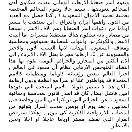
وتقوم اسر ضحايا الارهاب الوهابي بتقديم شكاوى لدى
المحاكم لتعويضها , سيتم حالا وتقوم المحاكم المختصة
بعملية تجميد الاموال السعودية ! , كما حصل مع العديد
من الدول واهمها ايران والعراق , اين ستذهب يا مستر
اوباما من دعوات اسر الضحايا وهم الاف الاسر , سمعنا
من مصادر بانه ستكون هناك مستقبلا مسيرات اما البيت
الابيض والكونكرس والنواب للمطالبة بحقوقهم ومحاسبة
ومعاقبة السعودية الوهابية لانها السبب الاول والاخير
والمسؤولة عن 16 ارهابيا مجرما بقتل الاف الابرياء , الى
الان الكثير من المجازر والجرائم اليومية يقوم بها هذا
النظام المتوحش الارهابي نظام آل سعود في العالم ,
اخيرا العالم ببعض رؤسائه كاوباما ومنظماته كالامم
المتحدة قد يتواطئون علنا او سرا مع انظمة ودول ارهابية
, لكن هذا لا يستمر طويلا , الامم المتحدة التي يقودها
امين فاشل ايضا , كان قد اصدر قانون لمحاسبة ومعاقبة
السعودية عن الجرائم التي يرتكبها في اليمن وخاصة قتل
المدنيين , بعد يوم او يومين سحب القرار بتوقيع من
المصاب بالازدواجية الفكرية كي مون , وهكذا سيرفض
القرار الذي نقضه مستر اوباما عاجلا او اجلا ونحن
بالانتظار .