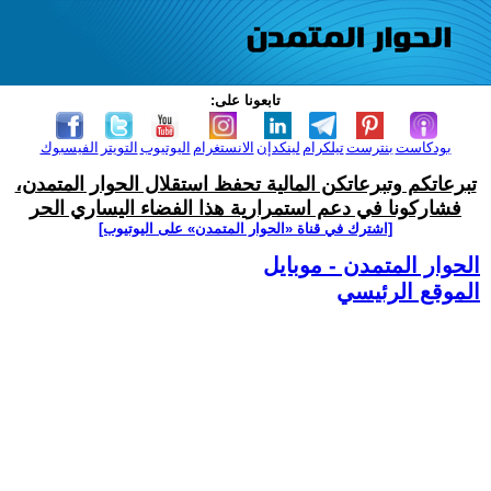
تابعونا على:
بودكاست
بنترست
تيلكرام
لينكدإن
الانستغرام
اليوتيوب
التويتر
الفيسبوك
تبرعاتكم وتبرعاتكن المالية تحفظ استقلال الحوار المتمدن،
فشاركونا في دعم استمرارية هذا الفضاء اليساري الحر
[اشترك في قناة ‫«الحوار المتمدن» على اليوتيوب]
الحوار المتمدن - موبايل
الموقع الرئيسي