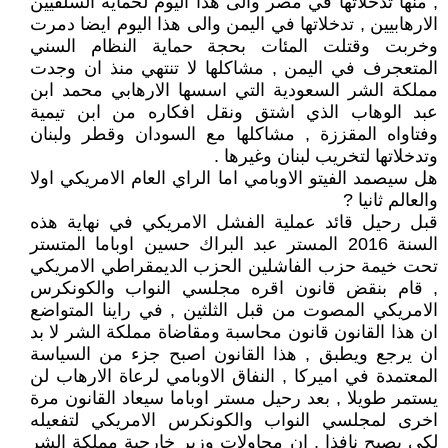
, منها تدخلاتها في مصر والى هذا اليوم لحماية السلفيين
الارهابيين , تدخلاتها في اليمن والى هذا اليوم ايضا دمرت
وخربت وقتلت المئات بحجة حماية النظام السني
المتعجرف في اليمن , مشاكلها لا تنتهي منذ ان وجدت
مملكة الشر السعودية التي اسسها الارهابي محمد ابن
عبد الوهاب الذي اشتق ونقل افكاره من ابن تيمية
وفتاواه المقززة , مشاكلها مع السودان وقطر ولبنان
وتدخلاتها لتخريب لبنان وغيرها .
هل سيصمد الفيتو الاوبامي اما الراي العام الامريكي اولا
والعالم ثانيا ?
قبل رحيل قائد عملية الفشل الامريكي في نهاية هذه
السنة 2016 المستر عبد البراك حسين اوباما المتستر
تحت خيمة حزب الفاشلين الحزب الديمقراطي الامريكي
, قام بنقض قانون اقره مجلسي النواب والكونكرس
الامريكي المصوت من قبل الثلثين , في راينا المتواضع
ان هذا القانون قانون محاسبة ومقاضاة مملكة الشر لا بد
ان يرجع ويطبق , هذا القانون اصبح جزء من السياسة
المعتمدة في اميركا , النفاق الاوبامي لرعاة الارهاب لن
يستمر طويلا , بعد رحيل مستر اوباما سيعاد القانون مرة
اخرى لمجلسي النواب والكونكرس الامريكي لتفعيله
لكي يصبح نافذا , ان محاولات وزير خارجية مملكة الشر