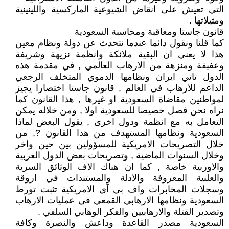
التي تعيش على انقاض الشيوعية الماركسية واللينينية
ومثيلاتها .
قانون جاستا ومعاقبة ومحاسبة السعودية
كما قلنا ونقول دائما عندما نتحدث عن دولة ونظام معين
هذا لا يعني ان البقية ملائكة وانظمة نزيهة وشريفة
وعفيفة ومنزهة من الارهاب العالمي , في مقدمة هذه
الدول تاتي ايران ونظامها الدموي المتخلف الرجعي
الداعم للارهاب في العالم , قانون جاستا اختصارا يجيز
لمواطنين مقاضاة السعودية او غيرها , هذا القانون كما
نراه نحن فصل خصيصا للسعودية اولا , ومن خلاله يمكن
التعامل به مع انظمة ودول اخرى , يقول البعض لماذا
السعودية ونظامها المستهدف من هذا القانون ?, من
خلال التصريحات الامريكية للمسؤولين بين حين واخر
وخلال السنوات الماضية , وتصريحات بعض الدول الغربية
والاوربية خاصة , كما ان هناك الاف الوثائق السرية
والعلنية المعروفة والادلة والمستندات في اروقة
وسجلات المخابرات واف بي آي الامريكية تثبت تورط
السعودية ونظامها الارهابي القمعي في عمليات الارهاب
وتصدير القتلة والارهابيين والفكر الوهابي السلفي .
السعودية مصدر القاعدة وداعش والنصرة وكافة