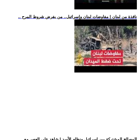
.. نافذة من لبنان | مفاوضات لبنان وإسرائيل.. من يفرض شروط المرح
.. المصالح المشتركة بين إسرائيل ونظام الأسد | شاهد على العصر مع