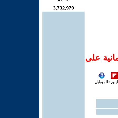
3,732,970
انية على
يبورد
الموبايل