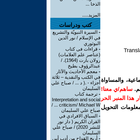
الذخا ...
المزيد.....
كتب ودراسات
-
السيرة النبويّة والتشريع
في الإسلام / نور الدين
البوثوري
-
قراءات فى كتاب
Transl
(عناصر علم العلامات)
رولان بارت (1964). /
عبدالرؤوف بطيخ
-
معجم الأحاديث والآثار
في الكتب والنقدية – ثلاثة
اعية، والمساواة
أجزاء - .( د ... / صباح علي
السليمان
م.
ساهم/ي معنا!
-
ترجمة كتاب
رار هذا المنبر الحر
Interpretation and social
criticism/ Michael W ... /
معلومات التحويل
صباح علي السليمان
-
السياق الافرادي في
القران الكريم ( دار نور
للنشر 2020) / صباح علي
السليمان
-
أريج القداح من أدب أبي