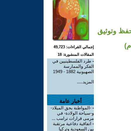
حفظ وتوثيق
إجمالي القراءات: 49,723
المقالات المنشورة: 18
-
طرد الفلسطينيين في
الفكر والممارسة
الصهيونية 1882 - 1949
المزيد.....
أخبار عامة
-
-المواطنة بحق الميلاد-
و-سياحة الولادة- في
مرمى قرارات ترامب ...
-
اتفاقية دفاعية مرتقبة
بين السعودية وتركيا