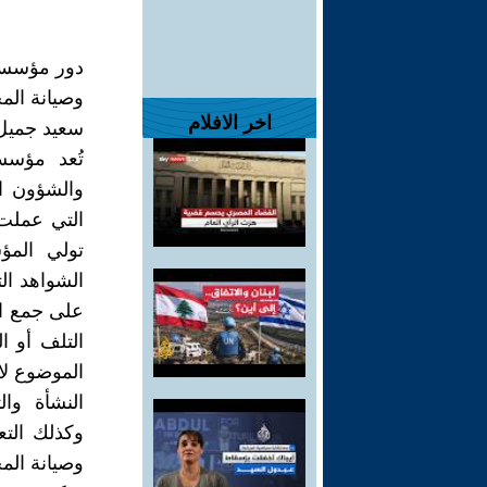
دور مؤسسة 
وصيانة المخطوط
اخر الافلام
سعيد جميل 
تُعد مؤسسة
والشؤون ال
التي عملت
تولي المؤس
الشواهد ال
على جمع ال
التلف أو ا
الموضوع ل
النشأة وال
وكذلك الت
وصيانة الم