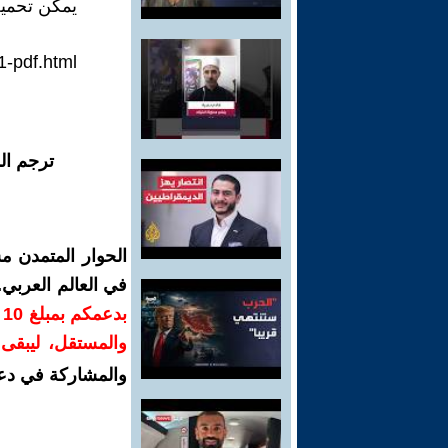
يمكن تحميل
1-pdf.html
ترجم ال
الحوار المتمدن م
في العالم العربي
ب
والمستقل، ليبقى ص
والمشاركة في دع