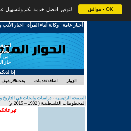
موافق - OK
لتوفير افضل خدمة لكم ولتسهيل عملي
أخبار عامة
-
وكالة أنباء المرأة
-
اخبار الأدب و
الموقع
يسارية
"من أج
حاز ال
إذا لديك
الزوار
اضافة/خدمات
بحث/الارشيف
الصفحة الرئيسية
-
دراسات وابحاث في التاريخ و
المخطوطات الفلسطينية ( 1982 – 2015 م)
تبرعاتكم