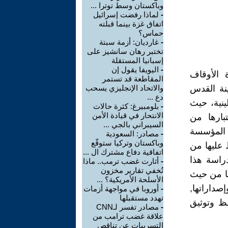
وباكستان وسط توترا ...
-
لماذا رفضت إسرائيل
اتفاق غزة بينما قبلته
حماس؟
-
غارديان: أزمة سبتة
تختبر رهان سانشيز على
إسبانيا المستقلة
-
اليويفا يقول إن
 الأوقاف
المقاطعة قد تستمر
ينة القدس
والاتحاد الإنجليزي يسحب
دع ...
نية، حيث
-
بلومبيرغ: كثرة حالات
الانتحار في قيادة الأمن
بارها من
السيبراني بالجي ...
ت المؤسسة
-
مصادر: السعودية
وباكستان وتركيا ستوقّع
 عليها من
اتفاقية دفاع مشترك ال ...
دراسة هذا
-
أثارت غضب ترمب.. ماذا
تُخفي تقارير مخزون
ا من حيث
الأسلحة الأمريكية؟ ...
صداراتها,
-
أوروبا في مواجهة أزمات
تهدد مستقبلها
ظ وتوثيق
-
مصادر تفسر لـCNN
علاقة غضب ترامب من
التسريبات عن تناقص