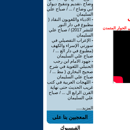
وضاح ،تقديم وتنقيح ديوان
أبي وضاح / ... / صباح علي
السليمان
-
الادباء واللغويون النقاد (
مطبوع في دار النور
الحوار المتمدن
للنشر 2017) / صباح علي
السليمان
-
الإعراب التفصيلي في
سورتي الإسراء والكهف
(مطبوع في دار الغ ... /
صباح علي السليمان
-
جهود الامام ابن رجب
الحنبلي اللغوية في شرح
صحيح البخاري ( مط ... /
صباح علي السليمان
-
اللهجات العربية في كتب
غريب الحديث حتى نهاية
القرن الرابع ال ... / صباح
علي السليمان
المزيد.....
المعجبين بنا على
الفيسبوك