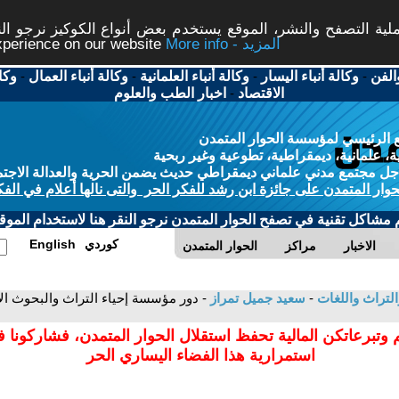
ة التصفح والنشر، الموقع يستخدم بعض أنواع الكوكيز نرجو النق
More info - المزيد
experience on our website
الفن
-
وكالة أنباء اليسار
-
وكالة أنباء العلمانية
-
وكالة أنباء العمال
-
وكا
الاقتصاد
-
اخبار الطب والعلوم
 الرئيسي لمؤسسة الحوار المتمدن
، علمانية، ديمقراطية، تطوعية وغير ربحية
ل مجتمع مدني علماني ديمقراطي حديث يضمن الحرية والعدالة الاجتم
حوار المتمدن على جائزة ابن رشد للفكر الحر والتى نالها أعلام في الفك
م مشاكل تقنية في تصفح الحوار المتمدن نرجو النقر هنا لاستخدام الموقع
كوردي
English
الاخبار
مراكز
الحوار المتمدن
التراث واللغات
-
سعيد جميل تمراز
- دور مؤسسة إحياء التراث والبحوث ا
 وتبرعاتكن المالية تحفظ استقلال الحوار المتمدن، فشاركونا 
استمرارية هذا الفضاء اليساري الحر