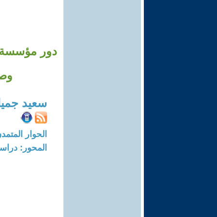
دور مؤسسة إ
وصيا
سعيد جميل
الحوار المتمدن-العدد: 5289 - 16
المحور: دراسا