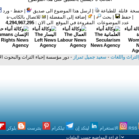
سخة قابلة للطباعة
|
ارسل هذا الموضوع الى صديق
|
حفظ - ورد
|
حفظ
|
بحث
|
إضافة إلى المفضلة
|
للاتصال بالكاتب-ة
عدد الموضوعات المقروءة في الموقع الى الان :
4,294,967,295
التراث واللغات
-
سعيد جميل تمراز
- دور مؤسسة إحياء التراث والبحوث ا
RSS
الانستغرام
لينكد إن
تيلكرام
بنترست
بلوكر