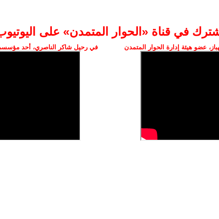
شترك في قناة «الحوار المتمدن» على اليوتيوب
ز، عضو هيئة إدارة الحوار المتمدن
في رحيل شاكر الناصري، أحد مؤسسي 