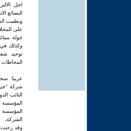
اجل الالت
البضائع الا
ونظمت الح
على المحلا
جولة مماث
وكذلك في م
توحيد شعا
المحاطات ا
عربيا: سحب
النائب الد
المؤسسة ال
المؤسسة ف
الشركة،
وقد رحبت 