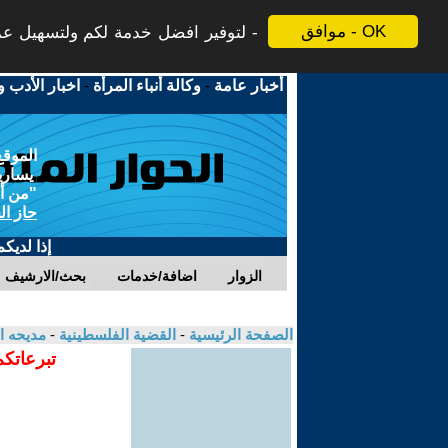
موافق - OK
لتوفير افضل خدمة لكم ولتسهيل عملي
أخبار عامة
-
وكالة أنباء المرأة
-
اخبار الأدب و
الموقع
يسارية
"من أج
حاز ال
إذا لديك
الزوار
اضافة/خدمات
بحث/الارشيف
الصفحة الرئيسية
-
القضية الفلسطينية
-
مديحه ا
تبرعاتكم