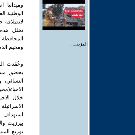
وميدانيا ا
الوطنية ال
لانطلاقة ح
تخلل هذه 
المحافظة 
المزيد.....
ومخيم الد
وعُقدت الح
بحضور مندو
النسائي، و
الاحياء(مخي
خلال الاجت
الاسرائي
استهداف مه
بيرزيت وا
توزيع المن