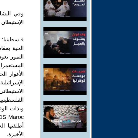
وفي النشاط
الإستيطان ل
فلسطينيا: 
الحية بمقا
التمور تعود
المستعمرات
الأغوار ال
الإسرائيلي
الاستيطان
الفلسطينيي
وبذات الو
أطلقتها ال
الأخيرة.