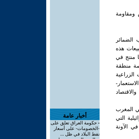
 ومقاومة
ب الضمائر
بيعات هذه
ا منتج في
اصة منطقة
 الزراعية
لاستعمار-
الاقتصاد
ي المغرب
أخبار عامة
ئيلية التي
-
حكومة العراق تعلق على
في الآونة
-الخصومات- على أسعار
نفط البلاد في ظل ...