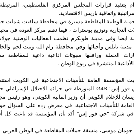
زام بتنفيذ قرارات المجلس المركزي الفلسطيني، المرتبطة
سرائيلية واتفاقية باريس الاقتصادية.
ملة الوطنية للمقاطعة مسيرة في محافظة سلفيت شملت جولة
ت التجارية وتوزيع بوسترات ، فيما نظم مركز العودة في مخ
لة ايضا وفي مدينة طولكرم نظمت الفعاليات الوطنية جولا
دينة نابلس وأحيائها وفي محافظة رام الله وبيت لحم والخل
رات الحملة ورافقها سبوتات اذاعية داعية للمقاطعة س
لأذاعية المنتشرة في ربوع الوطن .
ت المؤسسة العامة للتأمينات الاجتماعية في الكويت استثم
شركة "جي فور إس" G4S المتورطة في جرائم الاحتلال الإسرا
ويسان للإعلام الكويتي أن وزير المالية الكويتي، وهو رئيس م
عامة للتأمينات الاجتماعية، في معرض رده على السؤال حول
ي شركة "جي فور إس" أكد بأن المؤسسة قد باعت كل أ
جومان موسى، منسقة حملات المقاطعة في الوطن العربي لد