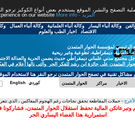
ة التصفح والنشر، الموقع يستخدم بعض أنواع الكوكيز نرجو النق
More info - المزيد
experience on our website
الفن
-
وكالة أنباء اليسار
-
وكالة أنباء العلمانية
-
وكالة أنباء العمال
-
وكا
الاقتصاد
-
اخبار الطب والعلوم
 الرئيسي لمؤسسة الحوار المتمدن
، علمانية، ديمقراطية، تطوعية وغير ربحية
ل مجتمع مدني علماني ديمقراطي حديث يضمن الحرية والعدالة الاجتم
حوار المتمدن على جائزة ابن رشد للفكر الحر والتى نالها أعلام في الفك
م مشاكل تقنية في تصفح الحوار المتمدن نرجو النقر هنا لاستخدام الموقع
كوردي
English
الاخبار
مراكز
الحوار المتمدن
لأعرج
- حملات المقاطعة تحقق نجاحات رغم الهجوم المعاكس ، الذي تتع
 وتبرعاتكن المالية تحفظ استقلال الحوار المتمدن، فشاركونا 
استمرارية هذا الفضاء اليساري الحر