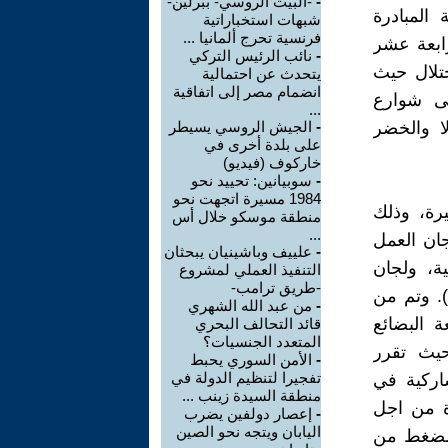
-
-البيت الروسي- ببرلين-
 المبادرة
شبهات استخباراتية
فرنسية تحرج ألمانيا ...
رابعة عشر
-
نائب الرئيس التركي
تلال حيث
يتحدث عن احتمالية
انضمام مصر إلى اتفاقية
لى شوارع
...
ا والخضر
-
الجيش الروسي يسيطر
على بلدة أخرى في
خاركوف (فيديو)
-
سوبيانين: تحييد نحو
1984 مسيرة اتجهت نحو
يرة، وذلك
منطقة موسكو خلال أس
...
جان العمل
-
علييف وباشينيان يبحثان
ية، ولجان
التنفيذ العملي لمشروع
-طريق ترامب-
). وتم من
-
من عبد الله الشهري
ة البضائع
قائد التحالف البحري
المتعدد الجنسيات؟
يث تقرر
-
الأمن السوري يحبط
تفجيرا لتنظيم الدولة في
اركية في
منطقة السيدة زينب ...
ة من اجل
-
إعصار دولفين يضرب
اليابان ويتجه نحو الصين
للضغط من