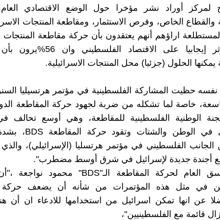
مركز أوراد نشر مؤخرا حول الوضع الاقتصادي العام،
 والقطاع الخاص، وفرص الاستثمار، ومقاطعة المنتجات الاسرائ
لمستطلعة اراؤهم أنهم يعتقدون بأن حركة مقاطعة المنتجات ال
(BDS) تؤثر إيجابيا على الاقتصاد الفلس
يمكنها الحلول (جزئيا) محل المنتجات الاسرائيلية.
نفسه حظيت المشاركة الفلسطينية في مؤتمر هرتسيليا السنو
اسعة، خاصة لما تشكله من ضربة لجهود حركة المقاطعة الدو
لجنة الوطنية الفلسطينية للمقاطعة، وهي أوسع تحالف في
الفلسطيني في الوطن والشتات
الجانب الفلسطيني في مؤتمر هرتسليا (الإسرائيلي)، والذي
ع أجندة جديدة لإسرائيل في شرق أوسط مضطرب".
وقال المنسق العام لحركة المقاطعة الـ"BDS" محمو
يين في مثل هذه المؤتمرات من شأنه أن يضعف حركة ا
ضلا عن انها تمكن اسرائيل من استخدامها للادعاء ان أن ه
زال قائمة مع الفلسطينيين"،