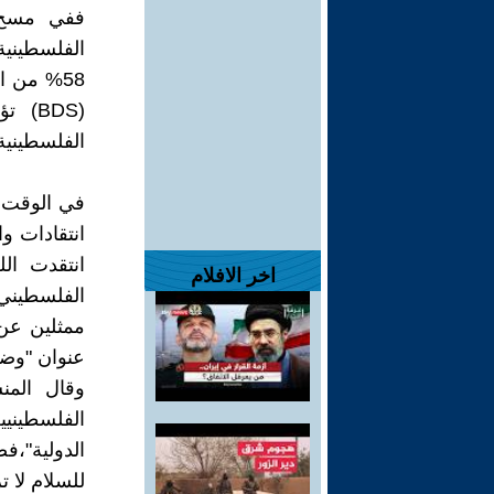
ففي مسح ل
الفلسطينية
58% من ا
الفلسطينية 
في الوقت 
انتقادات و
انتقدت ال
اخر الافلام
ممثلين عن 
عنوان "وض
الفلسطين
الدولية"،ف
للسلام لا ت