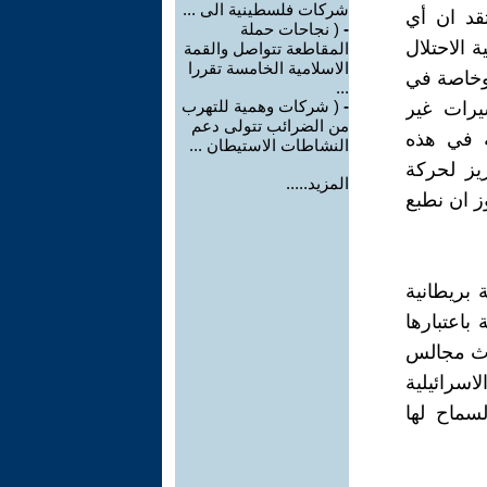
شركات فلسطينية الى ...
قد ان أي
-
( نجاحات حملة
 الاحتلال
المقاطعة تتواصل والقمة
الاسلامية الخامسة تقررا
وخاصة في
...
-
( شركات وهمية للتهرب
يرات غير
من الضرائب تتولى دعم
ة في هذه
النشاطات الاستيطان ...
يز لحركة
المزيد.....
وز ان نطبع
بريطانية
باعتبارها
اث مجالس
سرائيلية
سماح لها