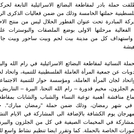
طلقت حملة بادر لمقاطعة البضائع الاسرائيلية التابعة لحركة
فلسطينية حملتها الخامسة وذلك من ضمن فعاليات الذكرى ال
ركة المبادرة تحت عنوان الفطور الحلال ليس من منتج الاح
الفعالية مرحلتها الاولى بوضع الملصقات والبوسترات ع
واستهداف كل من مدينة بيت لحم وبيت ساحور وبيت جال
هيشة
ملة النسائية لمقاطعة البضائع الاسرائيلية في رام الله والب
بات عن جمعية المرأة العاملة الفلسطينية للتنمية، واتحاد ل
اتحاد لجان المرأة العاملة، ومؤسسة حوار للتنمية الاجتماع
م الجلزون، مخيم قدورة – رام الله التحتا، البيرة – النتاريش
ماع منافشة أهمية توعية النساء والشباب والشابات بمقاطع
لة في شهر رمضان، وذلك ضمن حملة "رمضان مبارك". ح
رجان يوم الكشافة بالإضافة الى المشاركة في الايام التش
لمشاركة في المخيمات الصيفية في كل من الجلزون والبير
شورات الخاصة بالحملة. كما وتقرر ايضا تنظيم نشاط واسع 