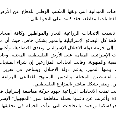
ات الميدانية التي وثقها المكتب الوطني للدفاع عن الأرض
فعاليات المقاطعة فقد كانت على النحو التالي :
ناشدت الاتحادات الزراعية التجار والمواطنين وكافة أصحا
طعة كل البضائع الإسرائيلية والتمور بشكل خاص، حيث أن م
 إلى خزينة دولة الاحتلال الإسرائيلي وتغذي اقتصادها، وأغلبه
 الإسرائيلية المقامة على الأرض الفلسطينية المحتلة، وخ
خصبة والمنهوبة. وقالت اتحادات المزارعين إن شراء المنتجات
ة، ومنها التمور، يدعم دولة الاحتلال ويساهم في تعزيز ا
ي لفلسطين المحتلة والتدمير الممنهج لقطاعي الزراعة و
ن، ويضر بشكل مباشر بالمزارع الفلسطيني.
قت ثمنت الاتحادات الزراعية جهود حركة مقاطعة إسرائيل ف
BDS Maroc وأعربت عن دعمها لحملة مقاطعة تمور "المجهول" الإسرا
حركة،كما ورحبت بالنجاحات التي بدأت الحملة في تحقيقها 