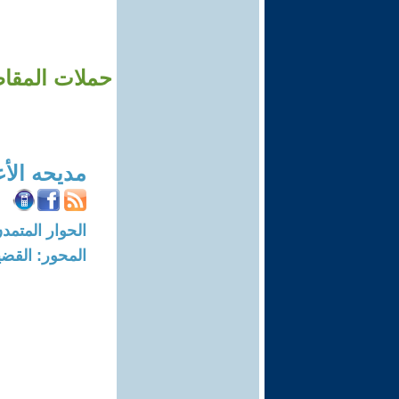
حملات المقا
مديحه الأ
الحوار المتمدن-العدد: 5208 - 16
المحور: القضي