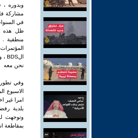
وبدوره ، 
مشاركة فلس
في السنوا
ظل هذه ال
منطقية . 
المؤتمرات
الDS
نحن معه
وفي تطور 
الاسبوع ال
امرا غير ا
بلدية رفض
وتوجهت لل
بمقاطعة اس