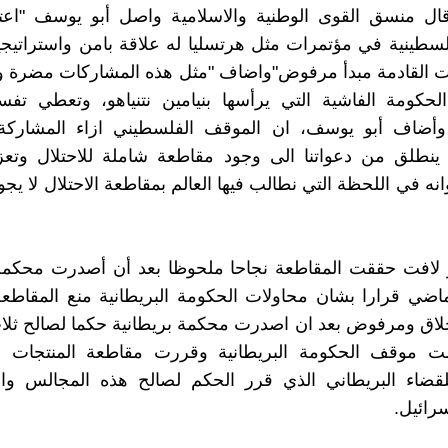
قال منسق القوى الوطنية والاسلامية واصل أبو يوسف "اعت
طينية في مؤتمرات مثل هرتسليا له علاقة بامن واستراتيجية
ت القادمة مبدأ مرفوض"واضاف "مثل هذه المشاركات مضرة 
حكومة الفاشية التي يرأسها بنيامين نتنياهو، وتعطي تفس
وأضاف أبو يوسف، ان الموقف الفلسطيني ازاء المشارك
 ينطلق من دعواتنا الى وجود مقاطعة شاملة للاحتلال وتعز
B ، وانه في اللحظة التي نطالب فيها العالم بمقاطعة الاحتلال لا يج
لافت حققت المقاطعة نجاحا ملحوظا بعد أن أصدرت محكمة 
ماضي قرارا بشان محاولات الحكومة البريطانية منع المقاطعة 
خلاق ومرفوض بعد ان اصدرت محكمة بريطانية حكما لصالح ثل
ت موقف الحكومة البريطانية وقررت مقاطعة المنتجات الا
قضاء البريطاني الذي قرر الحكم لصالح هذه المجالس وال
رائيل.