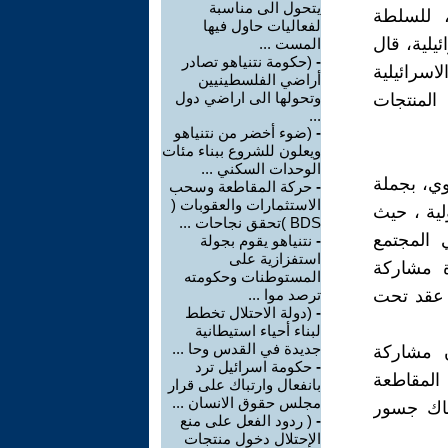
يتحول الى مناسبة
 للسلطة
لفعاليات حاول فيها
يلية، قال
المست ...
-
(حكومة نتنياهو تصادر
اسرائيلية
أراضي الفلسطينيين
وتحولها الى اراضي دول
طيني وان 56%يرون بأن المنتجات
...
-
(ضوء أخضر من نتنياهو
ويعلون للشروع ببناء مئات
الوحدات السكني ...
ي، بجملة
-
حركة المقاطعة وسحب
الاستثمارات والعقوبات (
لية ، حيث
BDS )تحقق نجاحات ...
 المجتمع
-
نتنياهو يقوم بجولة
استفزازية على
 وتقود حركة المقاطعة BDS، بشدة مشاركة
المستوطنات وحكومته
 عقد تحت
ترصد موا ...
-
(دولة الاحتلال تخطط
لبناء أحياء استيطانية
جديدة في القدس وحا ...
د نواجعة ،"أن مشاركة
-
حكومة اسرائيل ترد
لمقاطعة
بانفعال وارتباك على قرار
مجلس حقوق الانسان ...
ناك جسور
-
( ردود الفعل على منع
الإحتلال دخول منتجات