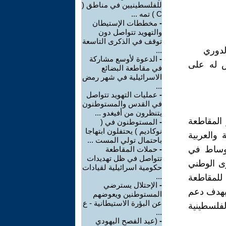
للفلسطينيين في مناطق (
C ) تمه ...
-
مخططات الإستيطان
والتهويد تتواصل دون
توقف في الذكرى التاسعة
لدوري
...
-
الدعوة لأوسع مشاركة
ض له على
في مقاطعة البضائع
الاسرائيلية في شهر رمض
...
-
عمليات التهويد تتواصل
في القدس والمستوطنون
يتنظرون من أفيغدو ...
المقاطعة
-
المستوطنون في (
نوكاديم ) يحتفلون ابتهاجا
 والعربية
باحتمال تولي المست ...
اوساط في
-
حملات المقاطعة
تتواصل في ظل تهديدات
وى الوطني
حكومية اسرائيلية لقيادات
...
 للمقاطعة
-
الإحتلال يسترضي
 بهدف دعم
المستوطنين ويعوضهم
عن البؤرة الاستيطانية - ع
فلسطينية
...
-
(عيد الفصح اليهودي