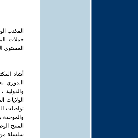
المكتب الو
حملات الم
المستوى ال
أشاد المك
االدوري بح
والدولية 
الولايات ا
تواصلت الح
والموحدة ب
المنتج ال
سلسلة من ا