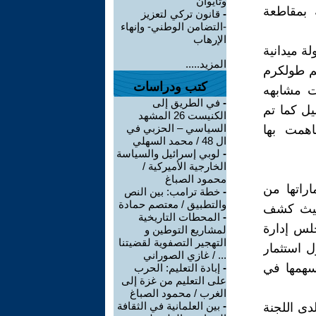
وتايوان
 بمقاطعة
-
قانون تركي لتعزيز
-التضامن الوطني- وإنهاء
الإرهاب
 ميدانية
المزيد.....
يم طولكرم
كتب ودراسات
ت مشابهه
-
في الطريق إلى
يل كما تم
الكنيست 26 المشهد
السياسي – الحزبي في
اهمت بها
ال 48 / محمد السهلي
-
لوبي إسرائيل والسياسة
الخارجية الأميركية /
محمود الصباغ
اراتها من
-
خطة ترامب: بين النص
والتطبيق / معتصم حمادة
ئيلي حيث كشف
-
المحطات التاريخية
جلس إدارة
لمشاريع التوطين و
التهجير التصفوية لقضيتنا
 استثمار
... / غازي الصوراني
سهمها في
-
إبادة التعليم: الحرب
على التعليم من غزة إلى
الغرب / محمود الصباغ
-
بين العلمانية في الثقافة
ى اللجنة