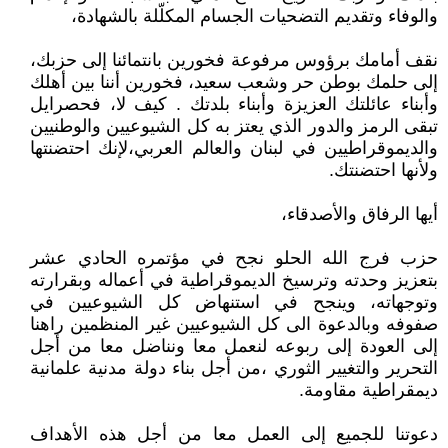
والوفاء وتقديم التضحيات الجسام المكلّلة بالشهادة،
نقف أمامك برؤوس مرفوعة فخورين بانتمائنا إلى حزبك،
إلى حلمك بوطن حر وشعب سعيد، فخورين أننا بين أهلك
وأبناء عائلتك العزيزة وأبناء بلدتك . كيف لا، فحصرايل
تبقى الرمز والدور الذي يعتز به كل الشيوعيين والوطنيين
والديموقراطيين في لبنان والعالم العربي،لإنك احتضنتها
ولأنها احتضنتك.
أيها الرفاق والأصدقاء،
حزب فرج الله الحلو نجح في مؤتمره الحادي عشر
بتعزيز وحدته وترسيخ الديموقراطية في أعماله وبقرارته
وتوجهاته، وينجح في استنهاض كل الشيوعيين في
صفوفه وبالدعوة الى كل الشيوعيين غير المنظمين راهنا
إلى العودة إلى ربوعه لنعمل معا ونناضل معا من أجل
التحرير والتغيير الثوري ،من أجل بناء دولة مدنية علمانية
ديمقراطية مقاومة.
دعوتنا للجميع إلى العمل معا من أجل هذه الأهداف