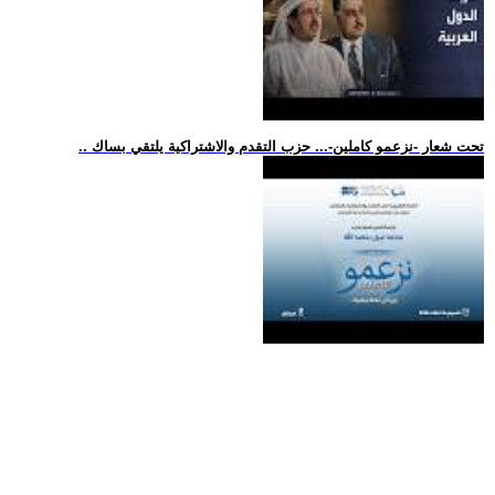
.. تحت شعار -نزعمو كاملين-... حزب التقدم والاشتراكية يلتقي بساك