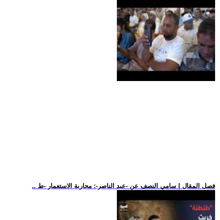
.. فصل المقال | سامي النصف عن -عبد الناصر-: محاربة الاستعمار -ط