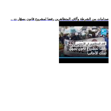
.. صدامات بين الشرطة وآلاف المتظاهرين رفضا لمشروع قانون يسهّل ت