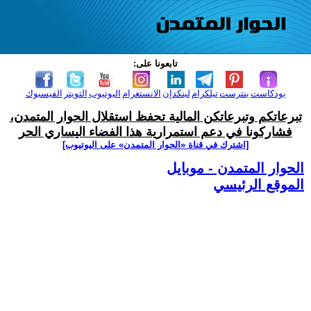
تابعونا على:
بودكاست
بنترست
تيلكرام
لينكدإن
الانستغرام
اليوتيوب
التويتر
الفيسبوك
تبرعاتكم وتبرعاتكن المالية تحفظ استقلال الحوار المتمدن،
فشاركونا في دعم استمرارية هذا الفضاء اليساري الحر
[اشترك في قناة ‫«الحوار المتمدن» على اليوتيوب]
الحوار المتمدن - موبايل
الموقع الرئيسي