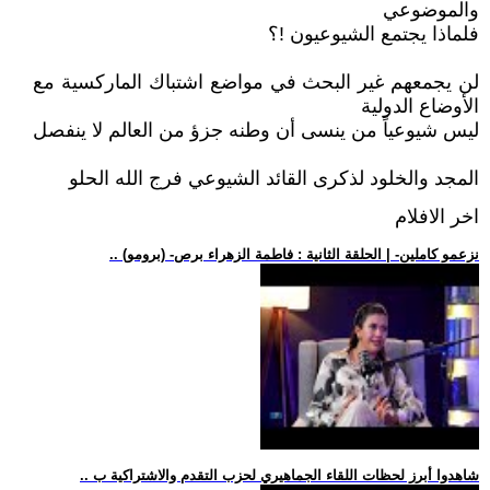
والموضوعي
فلماذا يجتمع الشيوعيون !؟
لن يجمعهم غير البحث في مواضع اشتباك الماركسية مع
الأوضاع الدولية
ليس شيوعياً من ينسى أن وطنه جزؤ من العالم لا ينفصل
المجد والخلود لذكرى القائد الشيوعي فرج الله الحلو
اخر الافلام
.. (برومو) -نزعمو كاملين- | الحلقة الثانية : فاطمة الزهراء برص
.. شاهدوا أبرز لحظات اللقاء الجماهيري لحزب التقدم والاشتراكية ب