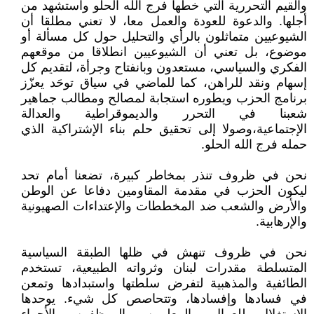
والقيم التحررية التي خطها فرج الله الحلو واستشهد من
أجلها. والدعوة للعودة والعمل معا، لا تعني مطلقا أن
الشيوعيين متماثلون بالرأي والتحليل حول كل مسألة أو
موضوع، بل تعني أن الشيوعيين انطلاقا من موقعهم
الفكري والسياسي، مستعدون وبانفتاح وجرأة، لتقديم كل
إسهام ونقد للراهن، كما للماضي في سياق توحَد يعزّز
برنامج الحزب ويطوره استجابة لمصالح ومطالب جماهير
شعبنا في التحرر والديموقراطية والعدالة
الإجتماعية،وصولا إلى تحقيق حلم بناء الإشتراكية الذي
حمله فرج الله الحلو.
نحن في ظروف تنذر بمخاطر كبيرة، تضعنا أمام تحد
ليكون الحزب في مقدمة المقاومين دفاعا عن الوطن
والأرض والشعب ضد المخططات والإعتداءات الصهيونية
والإرهابية.
نحن في ظروف تنهش في ظلها الطبقة السياسية
المتسلطة مقدرات لبنان وثرواته الطبيعية، تستخدم
الطائفية والمذهبية لتفرض سلطتها واستبدادها وتمعن
في فسادها وإفسادها، وتتحاصص كل شيء. يوحدها