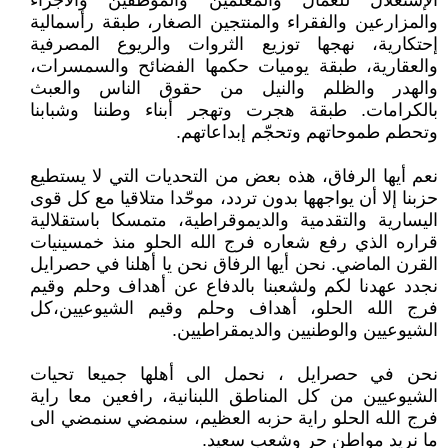
الإستغلال للعمال والمعلمين والموظفين والأجراء
والمزارعين والفقراء والمنتجين الصغار، طبقة رأسمالية
إحتكارية، نهجها توزيع الثروات والريوع المصرفية
والعقارية، طبقة يوميات حكمها الفضائح والسمسرات،
والهدر والظلم والنيل من حقوق الناس والعبث
بالكرامات. طبقة هجرت وتهجر أبناء وطننا وشبابنا
وتحطم طموحاتهم وتحجّم إبداعاتهم.
نعم أيها الرفاق، هذه بعض من التحديات التي لا يستطيع
حزبنا إلا أن يواجهها بدون تردد، موحّدا متلاقيا مع كل قوى
اليسارية والتقدمية والديموقراطية، متمسكا باستقلالية
قراره الذي رفع شعاره فرج الله الحلو منذ خمسينيات
القرن الماضي. نحن أيها الرفاق نحن يا أهلنا في حصرايل
نجدد عهدنا لكم ولشعبنا بالدفاع عن أهداف وحلم وقيم
فرج الله الحلو، أهداف وحلم وقيم الشيوعيين،كل
الشيوعيين والوطنيين والديمقراطيين.
نحن في حصرايل ، نحمل الى أهلها جميعا تحيات
الشيوعيين من كل المناطق اللبنانية، رافعين معا راية
فرج الله الحلو راية حزبه العظيم، سنمضي سنمضي الى
ما نريد مواطن حر وشعب سعيد.