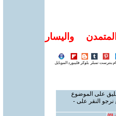
متمدن واليسار
م
بنترست
تمبلر
بلوكر
فليبورد
الموبايل
عليق على الموضوع
نرجو النقر على -
 (
0
)