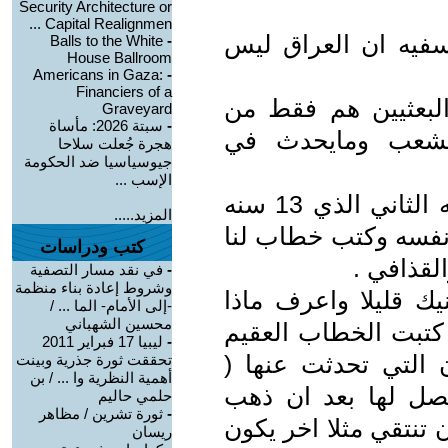
Security Architecture or
Capital Realignmen ...
فيه ان العراق ليس
Balls to the White
-
House Ballroom
Americans in Gaza:
-
Financiers of a
البعثيين هم فقط من
Graveyard
-
سبتة 2026: مأساة
لشعب ومايحدث في
هجرة جُعلت سلاحا
جيوسياسيا ضد الحكومة
الإسب ...
والاغرب من كل هذا يظهر لنا السفيه الثاني الذي 13 سنه
المزيد.....
 نفسه وكتب خطاب لنا
كتب ودراسات
قذافي .
-
في نقد مسار التصفية
وشروط إعادة بناء منظمة
نيك قليلا واعرف ماذا
-إلى الأمام- الما ... /
محسين الشهباني
 كتبت الخطاب العقيم
-
ليبيا 17 فبراير 2011
ن التي تحدثت عنها (
تحققت ثورة جذرية وبينت
أهمية النظرية وا ... / بن
 حصل لها بعد ان ذهب
حلمي حاليم
-
ثورة تشرين / مظاهر
 تنتقي مثلا اخر يكون
ريسان