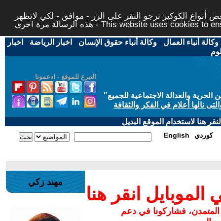
 أنواع الكوكيز نرجو النقر على الزر - موافق - لكي لاتظهر
This website uses cookies to ensure you ge
وكالة أنباء العمال
-
وكالة أنباء حقوق الإنسان
-
اخبار الرياضة
-
اخبار
لوم
التبرع للموقع - ادعمونا
حرية والعدالة الاجتماعية للجميع
"
تى نالها أعلام في الفكر والثقافة
قر هنا لاستخدام الموقع البديل
كوردي
English
مهند زكي
لموبايل انقر هنا
 المتمدن، فشاركونا في دعم