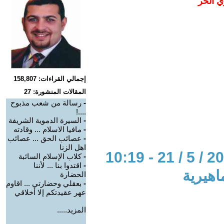
ي الحر
إجمالي القراءات: 158,807
المقالات المنشورة: 27
-
رسالة من شعب مذبوح
....!
-
السيرة الدموية الشريفة
-
مافيا الاسلام ... وقادته
-
عصائب الحق ... عصائب
اهل الزنا
-
كلاب الإسلام السائبة
-
اقتدوا بنا ... لأننا
اهيرية
الحضارة
-
بعقلي وحضارتي ... اقاوم
عهر عقيدتكم إلا أخلاقي
المزيد.....