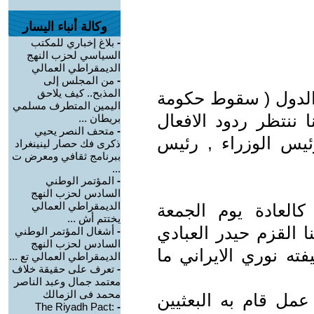
وكالة أنباء اليسار
-
بلاغ إخباري للمكتب
السياسي لحزب النهج
الديمقراطي العمالي
-
من المجلس إلى
المذبح.. كيف يلاحق
الدول ( سقوط حكومة
اليمين المتطرف مسلمي
 ننتظر ردود الافعال
بريطان ...
-
متحف النصر يحيي
يس الوزراء , رئيس
ذكرى فك حصار لينينغراد
ببرنامج ثقافي ومعرض ت
...
-
المؤتمر الوطني
السادس لحزب النهج
الديمقراطي العمالي
العادة يوم الجمعة
يختتم أش ...
 القزم حيدر العبادي
-
أشغال المؤتمر الوطني
السادس لحزب النهج
ته نوري الايراني ما
الديمقراطي العمالي تع ...
-
تعرف على حقيقة خلاف
معتمد جمال وعبد الناصر
محمد فى الزمالك
 عمل قام به البعثيين
The Riyadh Pact:
-