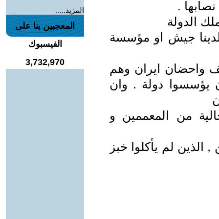
صابها .
المزيد.....
لك الدولة
المعجبين بنا على
لدينا جيش او مؤسسة
الفيسبوك
3,732,970
ف واحضان ايران وهم
ن يؤسسوا دولة . وان
ن
خالية من المعممين و
 , الذين لم يأكلوا خبز