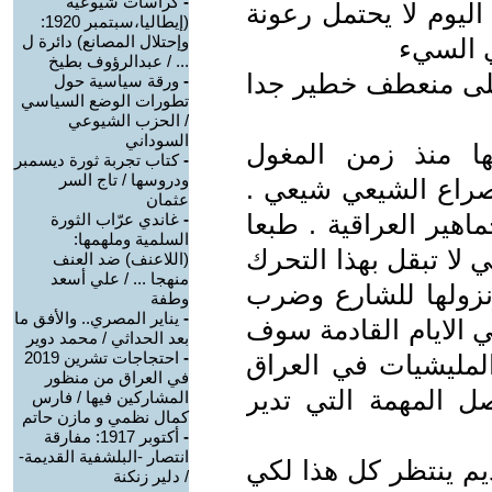
-
كراسات شيوعية
اليوم لا يحتمل رعونة
(إيطاليا،سبتمبر 1920:
وإحتلال المصانع) دائرة ل
ي السيء
... / عبدالرؤوف بطيخ
 على منعطف خطير جدا
-
ورقة سياسية حول
تطورات الوضع السياسي
/ الحزب الشيوعي
السوداني
ا منذ زمن المغول
-
كتاب تجربة ثورة ديسمبر
ودروسها / تاج السر
لصراع الشيعي شيعي .
عثمان
هير العراقية . طبعا
-
غاندي عرّاب الثورة
السلمية وملهمها:
لا تبقل بهذا التحرك
(اللاعنف) ضد العنف
منهجا ... / علي أسعد
نزولها للشارع وضرب
وطفة
-
يناير المصري.. والأفق ما
 الايام القادمة سوف
بعد الحداثي / محمد دوير
-
احتجاجات تشرين 2019
لمليشيات في العراق
في العراق من منظور
ل المهمة التي تدير
المشاركين فيها / فارس
كمال نظمي و مازن حاتم
-
أكتوبر 1917: مفارقة
انتصار -البلشفية القديمة-
م ينتظر كل هذا لكي
/ دلير زنكنة