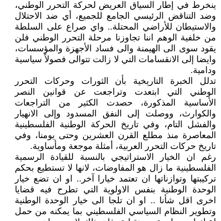
ينخرط في إطار السياق العريض لحركة التحرر الوطني،
وضد التناقض الرئيسي الجامع للجميع، أي ضد الاحتلال
والاستيطان للأراضي المحتلة.. واي صراع على السلطة
من خلفية الوهم اننا تجاوزنا مرحلة التحرر الوطني فلن
يقود سوى الى الهيمنة والى فساد الأجهزة والمؤسسات،
وايضا إلى الانقسامات التي لا زالت تتوالى فصولاً سياسية
ودامية.
تدلل الخبرة التاريخية بأن الثورات وحركات التحرر
الوطني التي ابتعدت وتراجعت عن قوانين النصر
الأساسية المذكورة، حصدت الكثير من التراجعات
والكوارث، ووصلت إلى النفق المسدود وإلى الانهيار
والفشل التام، وفي تاريخ الحركة الوطنية الفلسطينية
المعاصرة منذ مطلع القرن العشرين وحتى يومنا، وفي
تاريخ حركات التحرر العربية، أمثلة موجعة ومأساوية.
رغم ان الخيار الاستراتيجي بالنسبة للقيادة الرسمية
الفلسطينية ما زال هو المفاوضات، لانها لا تستطيع بحكم
تركيبتها وتوازناتها ان تعتمد خيارا آخر.. او ان تضع خيار
الوحدة الوطنية بنفس الاولوية التي تطرح فيه قضايا
اخرى اقل شأنا .. او ان تلجا الى خيار الوحدة الوطنية
وتطوير النظام السياسي الفلسطيني بما يمكنه من حمل