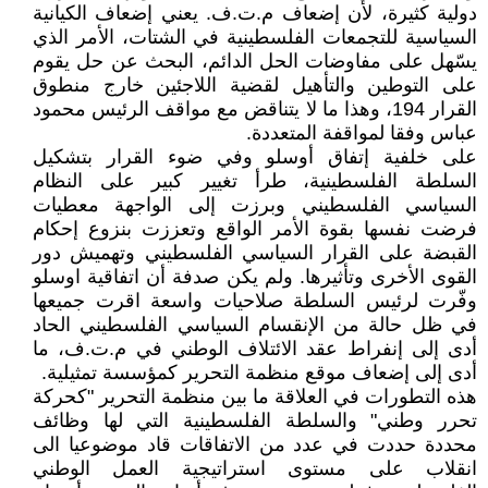
دولية كثيرة، لأن إضعاف م.ت.ف. يعني إضعاف الكيانية
السياسية للتجمعات الفلسطينية في الشتات، الأمر الذي
يسّهل على مفاوضات الحل الدائم، البحث عن حل يقوم
على التوطين والتأهيل لقضية اللاجئين خارج منطوق
القرار 194، وهذا ما لا يتناقض مع مواقف الرئيس محمود
عباس وفقا لمواقفة المتعددة.
على خلفية إتفاق أوسلو وفي ضوء القرار بتشكيل
السلطة الفلسطينية، طرأ تغيير كبير على النظام
السياسي الفلسطيني وبرزت إلى الواجهة معطيات
فرضت نفسها بقوة الأمر الواقع وتعززت بنزوع إحكام
القبضة على القرار السياسي الفلسطيني وتهميش دور
القوى الأخرى وتأثيرها. ولم يكن صدفة أن اتفاقية اوسلو
وفّرت لرئيس السلطة صلاحيات واسعة اقرت جميعها
في ظل حالة من الإنقسام السياسي الفلسطيني الحاد
أدى إلى إنفراط عقد الائتلاف الوطني في م.ت.ف، ما
أدى إلى إضعاف موقع منظمة التحرير كمؤسسة تمثيلية.
هذه التطورات في العلاقة ما بين منظمة التحرير "كحركة
تحرر وطني" والسلطة الفلسطينية التي لها وظائف
محددة حددت في عدد من الاتفاقات قاد موضوعيا الى
انقلاب على مستوى استراتيجية العمل الوطني