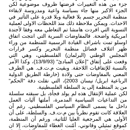
جزء من هذه التغييرات فرضتها ظروف موضوعية لكن
الجزء الاكبر منها جاء بسياسة واعية ومدروسة لابقاءء
منظمة التحرير جسم بلا فعالية وبلا قدرة على التأثير في
الاحداث. ويمكن ملاحظة ذلك منذ اللحظات الاولى لعملية
التسوية التي افردت هامشا تم التعاطي معه وفقا لأجندة
امريكية واضحة. فالمفاوضات السرية التي انتجت اتفاق
اوسلو تمت باشراف القيادة الرسمية للمنظمة من وراء
ظهر ائتلاف فصائل منظمة التحرير وكسر قرارات
المجلس الوطني (البرلمان) الفلسطيني، وهي التي
وقعت على إتفاق "إعلان المبادئ" (13/9/93)، وكذا الأمر
بالنسبة للإتفاقيات اللاحقة. وبقيت م.ت.ف. هي الطرف
المعني بالمفاوضات حتى ولادة (خارطة الطريق الدولية
الرباعية ابريل/ نيسان 2003)، التي نقلت دفة "الحكم"
من يد المنظمة إلى يد السلطة الفلسطينية.
لكن عملية الإنتقال هذه لم يولد فجأة، بل سبقته سلسلة
من التداعيات السياسية المدمرة، أملتها آليات العمل
داخل ما يسمى النظام السياسي الفلسطيني. رغم أن
العلاقة كانت تقوم نظرياً بين م.ت.ف. والسلطة، على أن
الأولى هي المرجعية العليا للثانية، ورغم أن المنظمة،
كموقع تمثيلي وقانوني، أمّنت الغطاء للمفاوضات، إلا ان