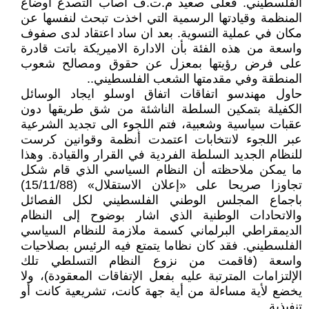
الفلسطيني. فعلى صعيد م.ت.ف أصاب التصدع أوضاع
المنظمة وقيادتها الرسمية التي اخذت تبحث لنفسها عن
مكان في عملية التسوية. بعد ان ساد اعتقاد لدى صفوف
واسعة من هذه الفئة بأن الادارة الاميريكة باتت قادرة
على فرض رؤيتها بمعزل عن حقوق ومصالح شعوب
المنطقة وفي مقدمتها الشعب الفلسطيني..
حاول مهندسو اتفاقات اتفاق اوسلو ايجاد الوسائل
الكفيلة بتمكين السلطة الناشئة من شق طريقها دون
عقبات سياسية وشعبية، فتم اللجوء الى تجديد الشرعية
عبر اللجوء لانتخابات اعتمدت أنظمة وقوانين كرست
للنظام الجديد السلطة الفردية في القرار والقيادة. وهذا
ما يمكن ملاحظته أن النظام السياسي الذي قام شكل
تجاوزا صريحا على «إعلان الاستقلال» (15/11/88)
باجماع المجلس الوطني الفلسطيني لكل الفصائل
والاتحادات الوطنية الذي اشار بوضوح إلى النظام
الديمقراطي البرلماني كسمة ملازمة للنظام السياسي
الفلسطيني. فقد كان نظاما يتمتع فيه الرئيس بصلاحيات
واسعة (فاقمت من نزوع النظام التسلطي تلك
الإلتزامات المترتبة عليه بفعل الإتفاقات المعقودة)، ولا
يخضع لأية مساءلة من أية جهة كانت، تشريعية كانت أو
تنفيذية.