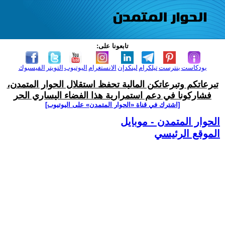
تابعونا على:
بودكاست
بنترست
تيلكرام
لينكدإن
الانستغرام
اليوتيوب
التويتر
الفيسبوك
تبرعاتكم وتبرعاتكن المالية تحفظ استقلال الحوار المتمدن،
فشاركونا في دعم استمرارية هذا الفضاء اليساري الحر
[اشترك في قناة ‫«الحوار المتمدن» على اليوتيوب]
الحوار المتمدن - موبايل
الموقع الرئيسي