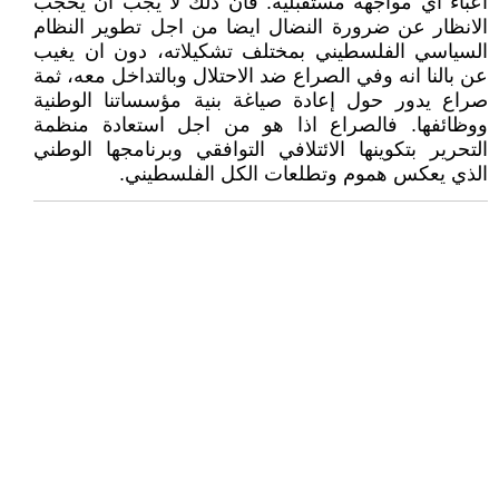
اعباء اي مواجهة مستقبلية. فان ذلك لا يجب ان يحجب
الانظار عن ضرورة النضال ايضا من اجل تطوير النظام
السياسي الفلسطيني بمختلف تشكيلاته، دون ان يغيب
عن بالنا انه وفي الصراع ضد الاحتلال وبالتداخل معه، ثمة
صراع يدور حول إعادة صياغة بنية مؤسساتنا الوطنية
ووظائفها. فالصراع اذا هو من اجل استعادة منظمة
التحرير بتكوينها الائتلافي التوافقي وبرنامجها الوطني
الذي يعكس هموم وتطلعات الكل الفلسطيني.