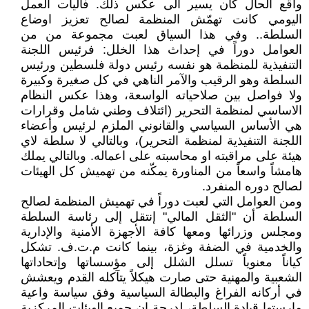
واقع الحال كان يسير الى عكس ذلك. فآليات العمل
اليومي كانت تهمّش المنظمة لصالح تعزيز اوضاع
السلطة.. وفي هذا السياق لعبت مجموعة من من
العوامل دوراً في إحداث هذا الخلل: فرئيس اللجنة
التنفيذية للمنظمة هو نفسه رئيس دولة فلسطين ورئيس
السلطة وهو الرقيب والآمر الناهي في كل صغيرة وكبيرة
ولا فواصل بين صلاحياته الواسعة، وهذا عكس النظام
الاساسي لمنظمة التحرير (ائتلاف وطني شامل وقرارات
هي الأساس السياسي والقانوني الملزم لرئيس وأعضاء
اللجنة التنفيذية لمنظمة التحرير)، وبالتالي لا سلطة لاي
هيئة على مراقبته او محاسبته على اعماله. وبالتالي يملك
هامشاً واسعاً من المناورة يمكّنه من تهميش كل الهيئات
لصالح دوره المنفرد.
ومن العوامل التي لعبت دوراً في تهميش المنظمة لصالح
السلطة أن "الثقل المالي" إنتقل إلى رئاسة السلطة
ومجلس وزرائها ومعها كافة الأجهزة الأمنية والإدارية
والخدمية في الضفة وغزة، بينما كانت م.ت.ف. تشكل
كياناً معنوياً تسلل الشلل إلى مؤسساتها وإتحاداتها
الشعبية والمهنية حتى صارت هيكلاً يتآكله القدم ويعشش
في أركانه الفراغ والبطالة السياسية وفق سياسة واعية
مارستها قيادة السلطة، لدرجة ان جميع الهيئات المركزية