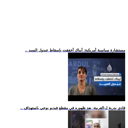
.. مستشارة سياسية أمريكية: أيباك أخفقت بإسقاط عبدول السيد
.. فادي بدرية لـ-العربية- بعد ظهوره في مقطع فيديو يوحي باستهداف