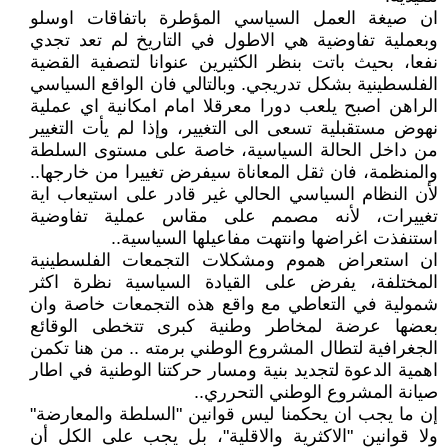
ان صيغة العمل السياسي المؤطرة باتفاقات اوسلو
وبعملية تفاوضية هي الاطول في التاريخ لم تعد تجدي
نفعا، بحيث باتت بنظر الكثيرين عنوانا لتصفية القضية
الفلسطينية بشكل تدريجي. وبالتالي فان الواقع السياسي
الراهن اصبح يلعب دورا معرقلا امام امكانية اي عملية
نهوض مستقبلية تسعى الى التغيير، وإذا لم يأت التغيير
من داخل الحالة السياسية، خاصة على مستوى السلطة
والمنظمة، فان ثقل المعاناة سيفرض تغييرا من خارجها..
لأن النظام السياسي الحالي غير قادر على استيعاب اية
تغييرات، لأنه مصمم على مقاس عملية تفاوضية
استنفذت اغراضها وانتهت مفاعيلها السياسية..
ان استعراض هموم ومشكلات التجمعات الفلسطينية
المختلفة، يفرض على القيادة السياسية نظرة اكثر
شمولية في التعاطي مع واقع هذه التجمعات خاصة وان
بعضها عرضة لمخاطر وطنية كبرى تتخطى الوقائع
الجغرافية لتطال المشروع الوطني برمته .. من هنا تكمن
اهمية الدعوة لتجديد بنية ومسار حركتنا الوطنية في اطار
صيانة المشروع الوطني التحرري..
إن ما يجب ان يحكمنا ليس قوانين "السلطة والمعارضة"
ولا قوانين "الاكثرية والاقلية"، بل يجب على الكل أن