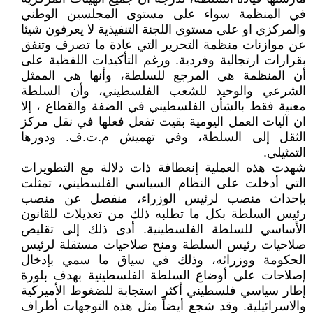
في المنظمة سواء على مستوى المجلسين الوطني
والمركزي او على مستوى اللجنة التنفيذية لا يعرفون شيئا
عن موازنات منظمة التحرير التي عادة ما تصرف وتنفق
بقرارات ارتجالية وفردية. ورغم التأكيدات اللفظية على
أن المنظمة هي المرجع للسلطة، وأنها هي الممثل
الشرعي والوحيد للشعب الفلسطيني، وأن السلطة
معنية فقط بالشأن الفلسطيني في الضفة والقطاع ، إلا
ان آليات العمل اليومية بقيت تفعل فعلها في نقل مركز
الثقل إلى السلطة، وفي تهميش م.ت.ف. ودورها
التمثيلي.
شهدت هذه العملية إنعطافة ذات دلالة مع التطويرات
التي أدخلت على النظام السياسي الفلسطيني، تمثلت
بإحداث منصب لرئيس الوزراء، منفصل عن منصب
رئيس السلطة بكل ما تطلبه ذلك من تعديلات للقانون
الأساسي للسلطة الفلسطينية. أدى ذلك إلى تقليص
صلاحيات رئيس السلطة ومنح صلاحيات مستقلة لرئيس
الحكومة ووزرائه، وذلك في سياق ما سمي بإدخال
إصلاحات على أوضاع السلطة الفلسطينية بهدف بلورة
إطار سياسي فلسطيني أكثر استجابة للضغوط الأميركية
والاسرائيلية. وقد شجع أيضاً مثل هذه التوجهات أطراف