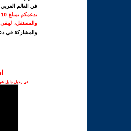
في العالم العربي
ب
والمستقل، ليبقى ص
والمشاركة في دع
ا‫
في رحيل جليل شهبا