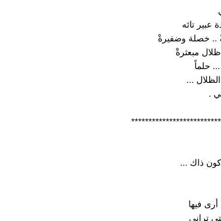
 عبير تائه
 .. خصلة وضفيرةْ
لال مبعثرةْ
. حلماً
لظلال ...
ي .
**************************
كون ذاك ...
أرى فيها
تي تراني