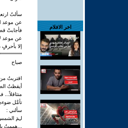
سألتُ ارتعا
عن موعد الق
اخر الافلام
فأجابتْ قطر
عن موعد لا
إلا بأحرفٍ دا
***********
صباح
اقتربتُ من 
أيقظتُ الص
متثاقلاً... ف
تأمَّل ضوءه
سألني :
لـِمَ الشمسُ 
...هممتُ با