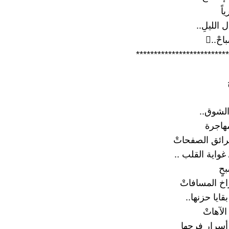
اً
 الليلِ..
حْ..
**************************
 الشوق..
مهاجرة
رائق الصفحاتْ
 / غواية القلب ..
حٍ
اخ المسافاتْ
قايا حزنها..
الآهاتْ
أسرار فرحها