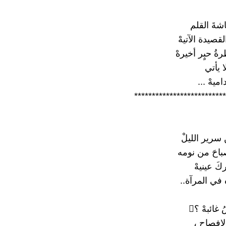
شةَ القلم
صيدة الآتيهْ
ةُ حبٍر أخيرهْ
 يأتي
ميهْ ...
**************************
سرير الليلْ
باحَ من نومه
ركَ عينيهْ
 في المرآة..
غائبهْ ؟
لإفصاح ،