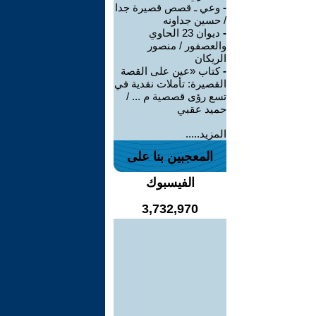
-
وعي ـ قصص قصيرة جدا
/ حسين جداونه
-
ديوان 23 الحاوي
والعصفور / منصور
الريكان
-
كتاب «عين على القصة
القصيرة: تأملات نقدية في
تسع رؤى قصصية م ... /
حميد عقبي
المزيد.....
المعجبين بنا على
الفيسبوك
3,732,970