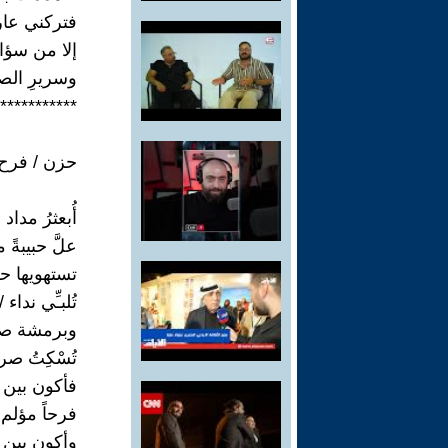
فتركني عاري
إلا من سؤال
وسريرِ الصبا
***********
حزن / فرح
أُبعثرُ مداد
علَّ حبيبةً 
تستهويها ح
تُلبـِّي نداء
وبرمشة صب
تُسْكِتُ صر
فأكون بين ب
فرحاً مؤلم 
وأكون بين 