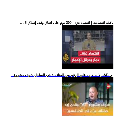
.. نافذة اقتصادية | اقتصاد غزة.. 300 يوم على اتفاق وقف إطلاق ال
.. يلا ساحل - على الرغم من المنافسة في الساحل شوف مشروع -AT- بي