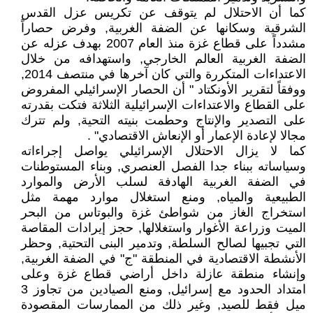
كما أن الاحتلال لم يتوقف عن تكريس عزل القدس
الشرقية وسكانها عن الضفة الغربية, وفرض حصاراً
مشدداً على قطاع غزة منذ العام 2007 بهدف عزله عن
الضفة الغربية العالم الخارجي, واستهدافه من خلال
الاعتداءات المتكررة والتي كان آخرها في منتصف 2014,
ووفقاً لتقرير الأونكتاد " أن الحصار الإسرائيلي المفروض
على القطاع والاعتداءات الإسرائيلية الثلاثة فتكت بقدرته
على التصدير والإنتاج وحطمت بنيته التحية, ولم تترك
مجالا لإعادة الإعمار أو الإنعاش الاقتصادي" .
كما لا يزال الاحتلال الإسرائيلي يواصل إجراءاته
وسياساته ببناء جدا الفصل العنصري, وبناء المستوطنات
في الضفة الغربية الهادفة لسلب الأرض والموارد
الطبيعية والمياه, ومنع استغلال موارد مهمة مثل
استخراج الغاز من شواطئ غزة والبوتاس من البحر
الميت وزراعة الأغوار واستغلالها, حجز إيرادات المقاصة
التي تجبيها لصالح السلطة, وتدمير البنى التحتية, وحظر
الأنشطة الاقتصادية في المنطقة "ج" في الضفة الغربية,
وإنشاء منطقة عازلة داخل أراضي قطاع غزة وعلى
امتداد الحدود مع إسرائيل, ومنع الصيادين من تجاوز 3
ميل فقط للصيد, وغير ذلك من الممارسات المقصودة