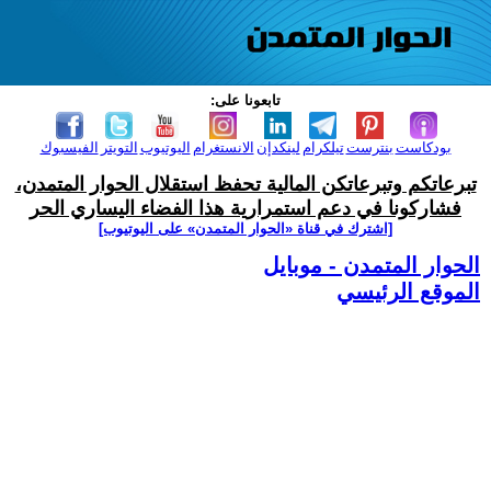
تابعونا على:
بودكاست
بنترست
تيلكرام
لينكدإن
الانستغرام
اليوتيوب
التويتر
الفيسبوك
تبرعاتكم وتبرعاتكن المالية تحفظ استقلال الحوار المتمدن،
فشاركونا في دعم استمرارية هذا الفضاء اليساري الحر
[اشترك في قناة ‫«الحوار المتمدن» على اليوتيوب]
الحوار المتمدن - موبايل
الموقع الرئيسي