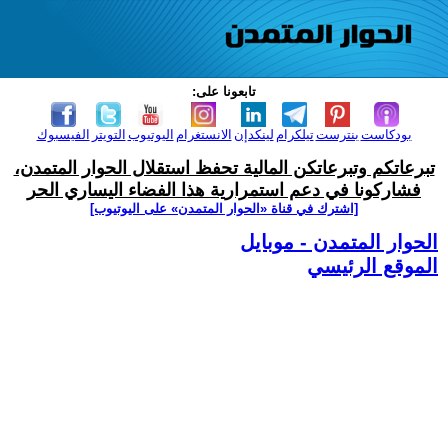
تابعونا على:
بودكاست
بنترست
تيلكرام
لينكدإن
الانستغرام
اليوتيوب
التويتر
الفيسبوك
تبرعاتكم وتبرعاتكن المالية تحفظ استقلال الحوار المتمدن،
فشاركونا في دعم استمرارية هذا الفضاء اليساري الحر
[اشترك في قناة ‫«الحوار المتمدن» على اليوتيوب]
الحوار المتمدن - موبايل
الموقع الرئيسي