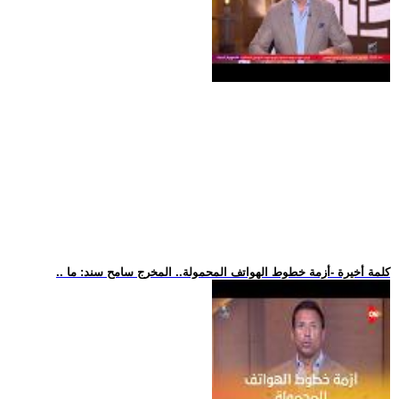
.. كلمة أخيرة -أزمة خطوط الهواتف المحمولة.. المخرج سامح سند: ما