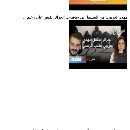
.. مهدي لعريبي: من السينما إلى -مافيا-... الجزائر تقبض على زعيم