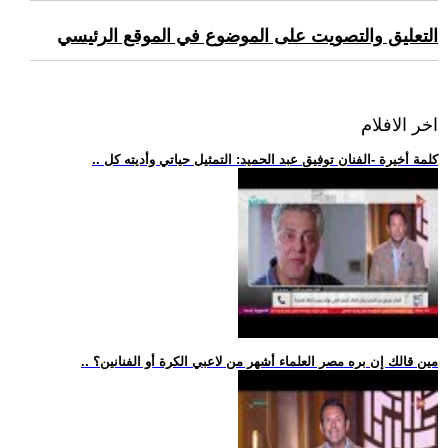
التعليق والتصويت على الموضوع في الموقع الرئيسي
اخر الافلام
.. كلمة أخيرة -الفنان توفيق عبد الحميد: التمثيل حياتي وأديته كل
.. مين قالك إن بره مصر العلماء أشهر من لاعبي الكرة أو الفنانين؟