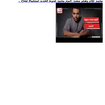
.. محمد علام وهيثم سعيد: ألبوم محمد عدوية الجديد استكمالا لنجاح