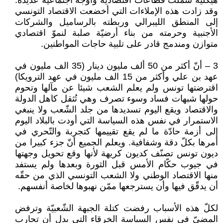
هيكلية شملت قطاعات اقتصادية وأوجه اجتماعية عديدة.
وقد زادت هذه الإملاءات التي أخضعت الاقتصاد التونسي
إلى المنطق الليبرالي وربطته بالرساميل والشركات
الأجنبية وحرمته من بناء أرضيّة صلبة لنموّ اقتصادي
متوازن ومندمج قادر على تلبية حاجات المواطنين.
3 – أنّ أكثر من 50 ألف مليون دينار (35 الف مليون في
عهد بن علي وأكثر من 15 الف مليون في عهد الترويكا)
اقترضتها تونس ولم يعلم الشعب شيئا عن مآلها وتحوم
حولها شبهات فساد وسوء تصرف وهي تُثقل كاهل الدولة
والاقتصاد ويقع اليوم تسديدها من جلد الشّعب ولا ينبغي
الاستمرار في نفس هذه السياسة التي أودت بالبلاد اليوم
إلى أزمة حادّة ما لم يقع تقييمها كتجربة والتّحري في
أمرها بكلّ دقة وشفافية. ويعلم الجميع أنّ جزء كبيرا من
ديون تونس تصنّف كديون كريهة لأنها وقع تحويل وجهتها
في جيوب حكّام الأمس قبل الثورة وبعدها ولم يستفد
منها الاقتصاد الوطني ولا الشعب التونسي الذي من حقّه
أن يدقّق فيها وأن يسترجعها ممّن نهبوها لخاصة أنفسهم.
لكلّ هذه الأسباب رفضت كتلة الجبهة الشّعبيّة وترفض
المضيّ في نفس السياسة الخرقاء التي بدل أن تحارب