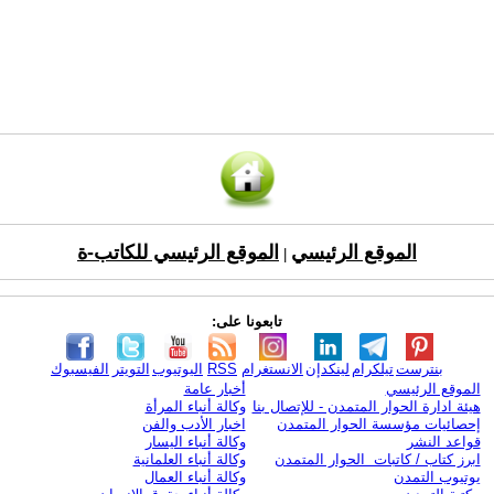
الموقع الرئيسي
الموقع الرئيسي للكاتب-ة
|
تابعونا على:
بنترست
تيلكرام
لينكدإن
الانستغرام
RSS
اليوتيوب
التويتر
الفيسبوك
الموقع الرئيسي
أخبار عامة
هيئة ادارة الحوار المتمدن - للإتصال بنا
وكالة أنباء المرأة
إحصائيات مؤسسة الحوار المتمدن
اخبار الأدب والفن
قواعد النشر
وكالة أنباء اليسار
ابرز كتاب / كاتبات الحوار المتمدن
وكالة أنباء العلمانية
يوتيوب التمدن
وكالة أنباء العمال