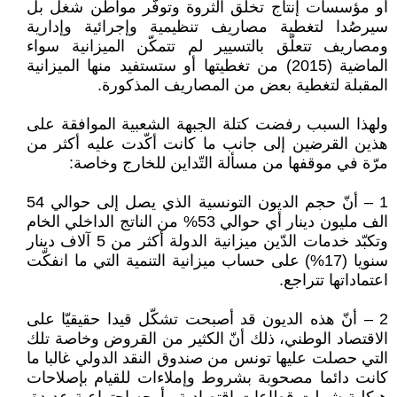
أو مؤسسات إنتاج تخلق الثروة وتوفّر مواطن شغل بل
سيرصُدا لتغطية مصاريف تنظيمية وإجرائية وإدارية
ومصاريف تتعلّق بالتسيير لم تتمكّن الميزانية سواء
الماضية (2015) من تغطيتها أو ستستفيد منها الميزانية
المقبلة لتغطية بعض من المصاريف المذكورة.
ولهذا السبب رفضت كتلة الجبهة الشعبية الموافقة على
هذين القرضين إلى جانب ما كانت أكّدت عليه أكثر من
مرّة في موقفها من مسألة التّداين للخارج وخاصة:
1 – أنّ حجم الديون التونسية الذي يصل إلى حوالي 54
الف مليون دينار أي حوالي 53% من الناتج الداخلي الخام
وتكبّد خدمات الدّين ميزانية الدولة أكثر من 5 آلاف دينار
سنويا (17%) على حساب ميزانية التنمية التي ما انفكّت
اعتماداتها تتراجع.
2 – أنّ هذه الديون قد أصبحت تشكّل قيدا حقيقيّا على
الاقتصاد الوطني، ذلك أنّ الكثير من القروض وخاصة تلك
التي حصلت عليها تونس من صندوق النقد الدولي غالبا ما
كانت دائما مصحوبة بشروط وإملاءات للقيام بإصلاحات