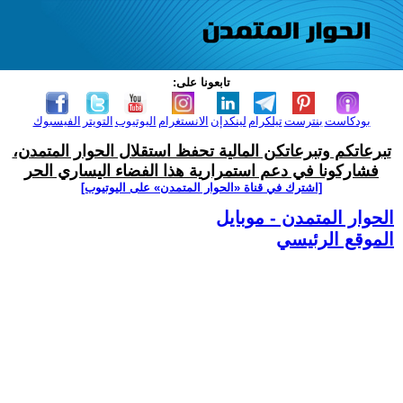
تابعونا على:
بودكاست
بنترست
تيلكرام
لينكدإن
الانستغرام
اليوتيوب
التويتر
الفيسبوك
تبرعاتكم وتبرعاتكن المالية تحفظ استقلال الحوار المتمدن،
فشاركونا في دعم استمرارية هذا الفضاء اليساري الحر
[اشترك في قناة ‫«الحوار المتمدن» على اليوتيوب]
الحوار المتمدن - موبايل
الموقع الرئيسي