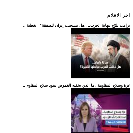
اخر الافلام
.. ترامب يلوّح بنهاية الحرب.. ..هل تستجيب إيران للصفقة؟ | تغطية
.. غزة وسلاح المقاومة.. ما الذي يخفيه الغموض ببنود سلاح المقاوم