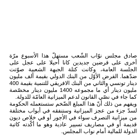
صادق مجلس نوّاب الشّعب مستهلّ هذا الأسبوع مرّة
أخرى على قرضين جديدين كانا أحيلا على عجل على
الجلسة العامة، وكانت كتلة الجبهة الشعبية صوّتت
ضدّهما. القرض الأوّل من البنك الدولي بقيمة ألف مليون
دينار تونسي والثاني من البنك الافريقي للتنمية بقيمة 400
مليون دينار أي ما مجموعه 1400 مليون دينار مخصّصة
كما جاء في نصّي القانون لدعم الميزانية العامّة للدولة.
ويفهم من ذلك أنّ هذا المبلغ الضّخم ستستعمله الحكومة
لسدّ جزء من عجز الميزانية وستنفقه في أبواب مختلفة
من ميزانية التصرف سواء في الأجور أو في خلاص ديون
قديمة أو في مصاريف تسيير عادية وهو ما أكّدته كاتبة
الدولة للمالية أمام نواب المجلس.