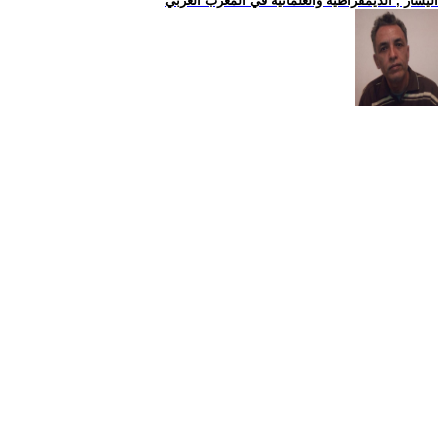
اليسار , الديمقراطية والعلمانية في المغرب العربي