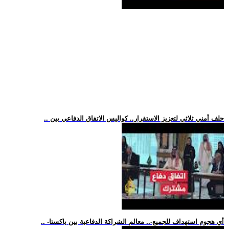
.. حلف أمني ثلاثي لتعزيز الاستقرار.. كواليس الاتفاق الدفاعي بين
.. -أي هجوم استهداف للجميع-.. معالم الشراكة الدفاعية بين باكستا