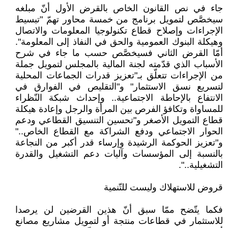
جاء في نص القانون الخاص بالقرض الأول أنّ مبلغه
سيخصَّص لتمويل برنامج من خمسة محاور تهمّ "تبسيط
الإجراءات وإصلاح قطاع تكنولوجيا المعلومات والاتصال
وهيكلة البنوك العمومية والحق في النفاذ إلى المعلومة".
أمّا القرض الثاني فسيخصَّص حسب ما جاء في شرح
الأسباب الذي قدّمته لجنة المالية بالمجلس لتمويل جملة
من الإجراءات تتعلّق بـ"تعزيز قدرات الجماعات المحلية
لتسريع نسق الاستثمار" و"التقليص في الفوارق في
الانتفاع بالإحاطة الاجتماعية.. وإحداث شبكة النّظراء
للمساواة وتكافؤ الفرص بين المرأة والرجل وإعادة هيكلة
قطاع التمويل الأصغر و"تحسين التنسيق القطاعي ودعم
الحوار الاجتماعي ودفع الشراكة مع القطاع الخاص.."
و"تعزيز الحوكمة الرشيدة وإرساء قدر أكبر من النجاعة
بالنسبة إلى المؤسسات وآليات دعم التشغيل والقدرة
التشغيلية..".
قروض للاستهلاك وليست للتّنمية
فكما يتّضح ممّا سبق أنّ هذين القرضين لن يرصدا
للاستثمار في قطاعات منتجة أو لتمويل مشاريع مصانع