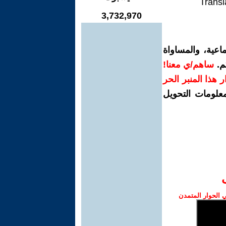
Transl
3,732,970
اعية، والمساواة
م.
ساهم/ي معنا!
رار هذا المنبر الحر
معلومات التحويل
الحوار المتمدن