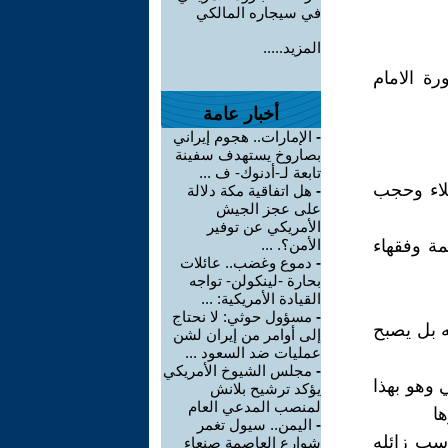
في سيجاره المالكي
المزيد.....
ة الامام
أخبار عامة
-
الإمارات.. هجوم إيراني
بصاروخ يستهدف سفينة
تابعة لـ-أدنوك- ف ...
لاء وحجب
-
هل اتفاقية مكة دلالة
على عجز الجيش
الأمريكي عن توفير
ة وفقهاء
الأمن؟. ...
-
دموع وغضب.. عائلات
بحارة -لينكولن- تواجه
القيادة الأمريكية: ...
-
مسؤول حوثي: لا نحتاج
ه بل يصبح
إلى أوامر من إيران لشن
عمليات ضد السعود ...
-
مجلس الشيوخ الأمريكي
 وهو بهذا
يؤكد ترشيح بلانش
لمنصب المدعي العام
ا
-
اليمن.. سيول تغمر
سب زائله
شوارع العاصمة صنعاء