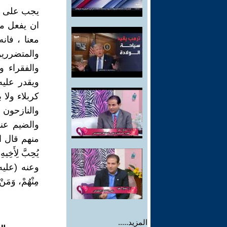
يجب على كل
ان يفعل ما
معنا ، فان
والمتضررين
والفقراء و
ويقدر عليه
كربلاء ولا 
والنازحون 
والضيم عنه
منهم قال الر
يُحِبَّ لِأَخِيهِ
وعنه (عليه و
مِنْهُمْ، وَمَنْ
المزيد.....