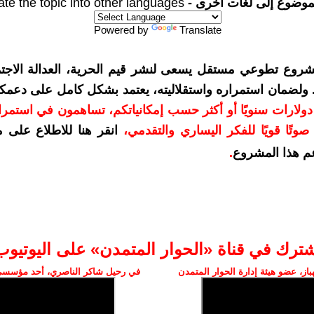
موضوع إلى لغات أخرى -
ate the topic into other languages
Powered by
Translate
شروع تطوعي مستقل يسعى لنشر قيم الحرية، العدالة الاجتم
. ولضمان استمراره واستقلاليته، يعتمد بشكل كامل على دعمك
دعمكم بمبلغ 10 دولارات سنويًا أو أكثر حسب إمكانياتكم، تساهمون في استم
وتًا قويًا للفكر اليساري والتقدمي
،
انقر هنا للاطلاع على 
م هذا المشروع
.
شترك في قناة «الحوار المتمدن» على اليوتيوب
ز، عضو هيئة إدارة الحوار المتمدن
في رحيل شاكر الناصري، أحد مؤسسي 