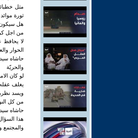
مثل خطبائ
ثورة موائد 
هل سيكون ا
من اجل كر
لا يحافظ 
الحوار والع
حاشاه سيد 
والحريّة
لو كان الا
يغلف عقله 
ويسد نظره
من كل النوا
حاشاه سيدي
هذا السؤال
والمجتمع وا