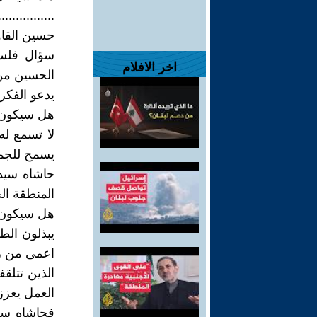
................
حسين القا
سؤال فلسف
اخر الافلام
الحسين من 
يدعو الفكر 
هل سيكون مع
لا تسمع ل
يسمح للجمي
حاشاه سيد
المنطقة ال
هل سيكون ا
يبذلون الط
اعمى من رؤ
الذين تتلقف
العمل يعزز
فحاشاه سي