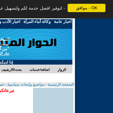
موافق - OK
لتوفير افضل خدمة لكم ولتسهيل عملي
أخبار عامة
-
وكالة أنباء المرأة
-
اخبار الأدب و
الموقع
يسارية
"من أج
حاز ال
إذا لديك
الزوار
اضافة/خدمات
بحث/الارشيف
الصفحة الرئيسية
-
مواضيع وابحاث سياسية
-
حس
تبرعاتكم