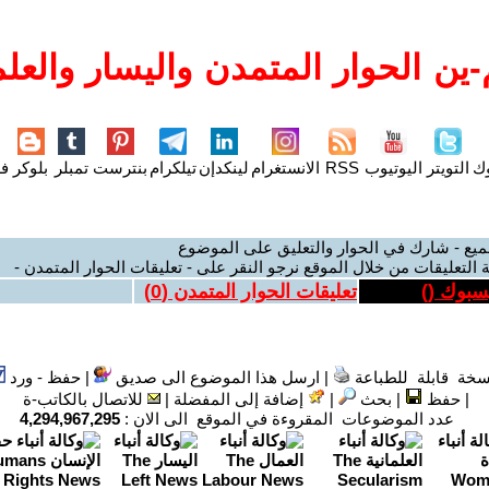
ين الحوار المتمدن واليسار والعلم
وك
التويتر
اليوتيوب
RSS
الانستغرام
لينكدإن
تيلكرام
بنترست
تمبلر
بلوكر
فل
ميع - شارك في الحوار والتعليق على الموضوع
 التعليقات من خلال الموقع نرجو النقر على - تعليقات الحوار المتمدن -
يسبوك (
)
تعليقات الحوار المتمدن (
0
)
سخة قابلة للطباعة
|
ارسل هذا الموضوع الى صديق
|
حفظ - ورد
|
حفظ
|
بحث
|
إضافة إلى المفضلة
|
للاتصال بالكاتب-ة
عدد الموضوعات المقروءة في الموقع الى الان :
4,294,967,295