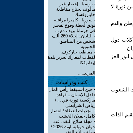
-
روسيا.. إعصار غير
 ثورة لا
مألوف يجتاح مقاطعة
خاباروفسك
-
سوريا.. كاميرا مراقبة
وطن والدم
توثق لحظة وقوع تفجير
في جرمانا بريف دم ...
-
اليابان.. إجلاء 260 ألف
كلاب دول
شخص من المناطق
الجنوبية
ان
-
مقاطعة خاركوف..
لنور العز
لقطات لمعارك تحرير بلدة
إيفانوفكا
المزيد.....
كتب ودراسات
ت الشعوب
-
حين استيقظ رأس المال
داخل الإنسان .. قراءة
ماركسية ثورية في ... /
رياض الشرايطي
-
ابجديات العطاء / انتصار
قيم الذات
كامل جفلان الخشت
-
مجلة سلاح النقد، عدد
جوان-جويلية-اوت 2026 /
مجلة سلاح النقد