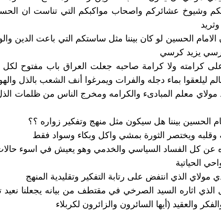
كم وشيوخ عشائركم واصحاب مواكبكم التي تناست ان الحسين
وثريد
لامام الحسين لو كان بيننا مثل ساستكم التي باعت الدين وال
سي يزيد كرسي
على كرامته ولا كرامة صاحبه جعلت العراق باب مفتوح لكل 
الم ليلعقوا بماء دجله والفرات ويمرغوا أنف الشعب بالذل والهو
مولاي معلم المبادىء والكرامه ومخرج الناس من ظلمات الذل 
مام الحسين بيننا هل سيكون مثل منهج وتفكير زواره ؟؟
وقلبه ويختصر الثورة بمشي واكل وبكاء وسواد فقط
 عن كل الفساد السياسي والخدمي وهو يعيش في اسوء حالا
حي الحياتية
 مولاي الذي انتفض على رتابة التفكير وتقليدية المنهج
 الذي اثاره السيد الصرخي في مقتطف من بيانه يجعلنا نعيد ت
لفكر والعقيد (أيها السائرون والزائرون لكربلاء