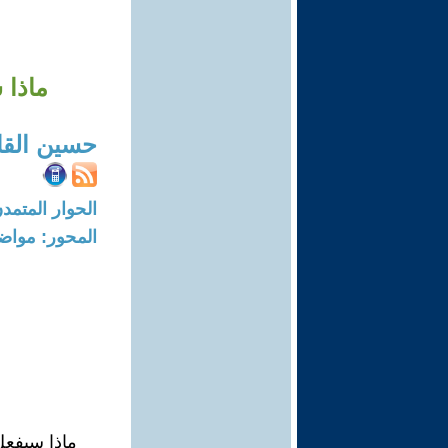
ماذا 
حسين الق
الحوار المتمدن-العدد: 4998 - 15
المحور: مواض
ماذا سيفعل 