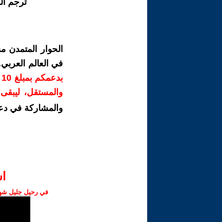
ترجم ال
الحوار المتمدن م
في العالم العربي
ب
والمستقل، ليبقى ص
والمشاركة في دع
ا‫
في رحيل جليل شهبا