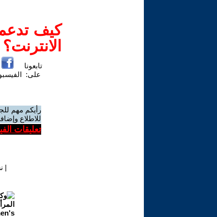
كيف تدعم-
الانترنت؟
تابعونا
على:
الفيسب
رأيكم مهم للج
للاطلاع وإضافة
تعليقات الف
|
ن