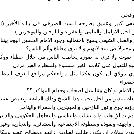
.........................
وقجي
ي كبير وعميق يطرحه السيد الصرخي في بيانه الأخير (ثور
اجل الارامل واليتامى والفقراء والنازحين والمهجرين )
والعقل الشيعي يسبح باحتمالية وجود الامام الحسين اليوم بيننا
تزلا في بيته لايهتم و لا يرى معاناة وألم الناس؟
ه صوت ولا ترى له صوره يخاطب الناس من خلال خطباء ووك
ع للتقول على كلامه الغير مسموع ولمنظره الغير مرئي
ي مولاي ان يكون هكذا مثل مراجعكم مراجع الغرف المظلم
خضراء
لامام لو كان بيننا مثل اصحاب وخدام المواكب؟؟
عام بتبذير من اجل تخمة هذا الشيخ وذلك الداعية وتغمض عيني
ية جوع وعوز النازحين والمهجرين والفقراء واليتامى
هم يد الاٍرهاب والمليشات والتناسي والتجاهل الحكومي والديني
 واجهته ونفوذه وسطوته الاجتماعية والعشائرية والتجارية وغيره
دي مولاي ان يكون طالب لعناوين زائفه ومصالح عفنه ومكا