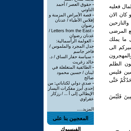
-
حقوق العصر / أحمد
مال فعليه
التاوتي
 كان الان
-
قصة الأمراض المزمنة و
إفلاس الأطباء / عدنان
والنازحين
رضوان
مع المرضى
-
Letters from the East /
عدنان رضوان
 ما يملك
-
العولمة الرأسمالية:
جدل المجرد والملموس /
سيركم الى
فاخر جاسم
 والمهجرون
-
سياسة حفار الساق / د.
خالد زغريت
عون الظلم
-
الطائفية المتغلغلة في
مين فليس
لبنان / حسين محمود
صالح
كُمْ حَتَّى
-
صدى دولي لكتاباتي: من
إحدى أبرز مفكرات اليسار
الإيطالي إلى أ ... / رزكار
نَ فَلَيْسَ
عقراوي
المزيد.....
المعجبين بنا على
الفيسبوك