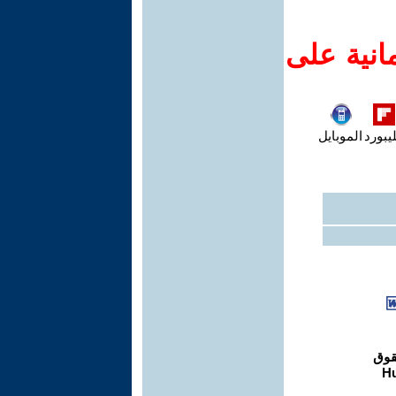
انية على
يبورد
الموبايل