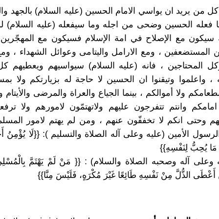
 من يريد ان يواسي الامام الحسين (عليه السلام) بالجهد وال
 فعله الحسين وضحى من اجله وما سيفعله (عليه السلام) لو
ه سيكون مع الإصلاح في امة الإسلام فسيكون مع المهجّرين 
 المستضعفين ، ومع الارامل واليتامى وعوائل الشهداء ، و
كل المحتاجين ، فانه (عليه السلام) سيواسيهم ويعطيهم كل
 ، واعلموا وتيقنوا ان الحسين لا حاجة له بزيارتكم ولا بم
بطعامكم ولا أموالكم ، بينما الجياع والعراة والمرضى والأيتام
امامكم وانتم تتفرجون عليهم ولاتهتمّون لامورهم ولا ترف
م وحتى انكم لا تخففّون عنهم ، ومن لم يهتم لامور المسل
سول الأمين (عليه وعلى آله الصلاة والتسليم ): {{لَا يُؤْمِنُ أَحَدُ
 مَا يُحِبُّ لِنَفْسِهِ}}
على آله وصحبه الصلاة والسلام) : {{ مَنْ لَمْ يَهْتَمَّ بِالْمُسْلِمِي
 أَعْطَى الذُّلَّ مِنْ نَفْسِهِ طَائِعًا غَيْرَ مُكْرَهٍ، فَلَيْسَ مِنَّا}}