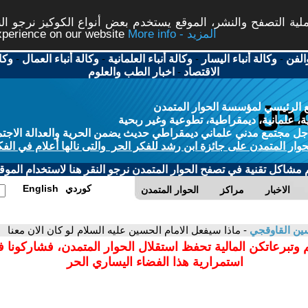
ة التصفح والنشر، الموقع يستخدم بعض أنواع الكوكيز نرجو النق
More info - المزيد
experience on our website
الفن
-
وكالة أنباء اليسار
-
وكالة أنباء العلمانية
-
وكالة أنباء العمال
-
وكا
الاقتصاد
-
اخبار الطب والعلوم
 الرئيسي لمؤسسة الحوار المتمدن
، علمانية، ديمقراطية، تطوعية وغير ربحية
ل مجتمع مدني علماني ديمقراطي حديث يضمن الحرية والعدالة الاجتم
حوار المتمدن على جائزة ابن رشد للفكر الحر والتى نالها أعلام في الفك
م مشاكل تقنية في تصفح الحوار المتمدن نرجو النقر هنا لاستخدام الموقع
كوردي
English
الاخبار
مراكز
الحوار المتمدن
ين القاوقجي
- ماذا سيفعل الامام الحسين عليه السلام لو كان الان معنا
 وتبرعاتكن المالية تحفظ استقلال الحوار المتمدن، فشاركونا 
استمرارية هذا الفضاء اليساري الحر