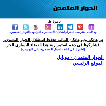
تابعونا على:
بودكاست
بنترست
تيلكرام
لينكدإن
الانستغرام
اليوتيوب
التويتر
الفيسبوك
تبرعاتكم وتبرعاتكن المالية تحفظ استقلال الحوار المتمدن،
فشاركونا في دعم استمرارية هذا الفضاء اليساري الحر
[اشترك في قناة ‫«الحوار المتمدن» على اليوتيوب]
الحوار المتمدن - موبايل
الموقع الرئيسي