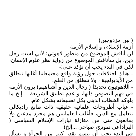
( بين مزدوجين)
أزمة الإسلام، و إسلام الأزمة
لن أناقش الموضوع من منظور لاهوتي؛ لأني لست رجل
دين، بل سأناقش الموضوع من زواية نظر علوم الإنسان،
لكن في البدء يجب أن نؤكد على:-
- هناك اختلافات حول رؤية واقع مجتمعاتنا أغلبها تنطلق
من الأيديولجية ، ولا تنطلق من العلم.
- اللاهوتيون تحديدًا ( رجال الدين و أشباههم) يرون الأزمة
في فهم النصوص ذاتها، و عدم تطبيق الشريعة ....إلخ ما
يلوكه الخطاب الديني بكل تصنيفاته بشكل عام.
- غياب أطروحات علمانية حقيقية ذات طابع راديكالي
تتعامل مع الدين، فأغلب العلمانيين هم مجرد مدعين ولا
يمانعون حتى من مغازلة تيارات الإسلام السياسي (
البراداعي نموذج، صباحي ...إلخ)
في البدء يجب أن نتسم بقدر كبير من الجرأة و نسأل