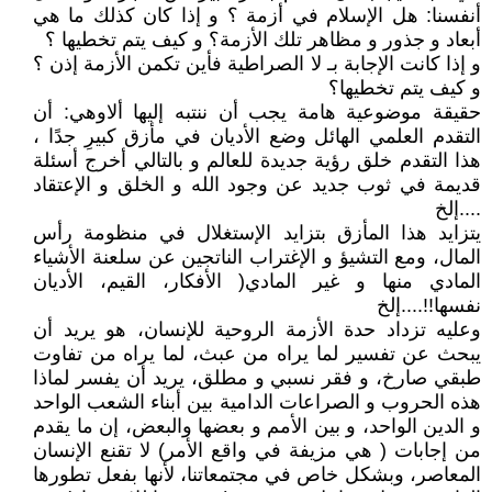
أنفسنا: هل الإسلام في أزمة ؟ و إذا كان كذلك ما هي
أبعاد و جذور و مظاهر تلك الأزمة؟ و كيف يتم تخطيها ؟
و إذا كانت الإجابة بـ لا الصراطية فأين تكمن الأزمة إذن ؟
و كيف يتم تخطيها؟
حقيقة موضوعية هامة يجب أن ننتبه إليها ألاوهي: أن
التقدم العلمي الهائل وضع الأديان في مأزق كبيرِ جدًا ،
هذا التقدم خلق رؤية جديدة للعالم و بالتالي أخرج أسئلة
قديمة في ثوب جديد عن وجود الله و الخلق و الإعتقاد
....إلخ
يتزايد هذا المأزق بتزايد الإستغلال في منظومة رأس
المال، ومع التشيؤ و الإغتراب الناتجين عن سلعنة الأشياء
المادي منها و غير المادي( الأفكار، القيم، الأديان
نفسها!!....إلخ
وعليه تزداد حدة الأزمة الروحية للإنسان، هو يريد أن
يبحث عن تفسير لما يراه من عبث، لما يراه من تفاوت
طبقي صارخ، و فقر نسبي و مطلق، يريد أن يفسر لماذا
هذه الحروب و الصراعات الدامية بين أبناء الشعب الواحد
و الدين الواحد، و بين الأمم و بعضها والبعض، إن ما يقدم
من إجابات ( هي مزيفة في واقع الأمر) لا تقنع الإنسان
المعاصر، وبشكل خاص في مجتمعاتنا، لأنها بفعل تطورها