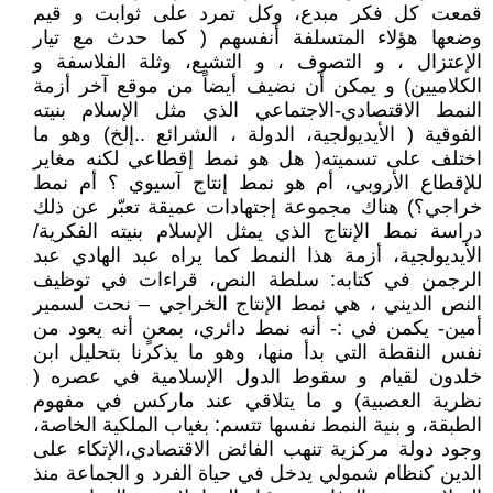
قمعت كل فكر مبدع، وكل تمرد على ثوابت و قيم
وضعها هؤلاء المتسلفة أنفسهم ( كما حدث مع تيار
الإعتزال ، و التصوف ، و التشيع، وثلة الفلاسفة و
الكلاميين) و يمكن أن نضيف أيضاً من موقع آخر أزمة
النمط الاقتصادي-الاجتماعي الذي مثل الإسلام بنيته
الفوقية ( الأيديولجية، الدولة ، الشرائع ..إلخ) وهو ما
اختلف على تسميته( هل هو نمط إقطاعي لكنه مغاير
للإقطاع الأروبي، أم هو نمط إنتاج آسيوي ؟ أم نمط
خراجي؟) هناك مجموعة إجتهادات عميقة تعبّر عن ذلك
دراسة نمط الإنتاج الذي يمثل الإسلام بنيته الفكرية/
الأيديولجية، أزمة هذا النمط كما يراه عبد الهادي عبد
الرجمن في كتابه: سلطة النص، قراءات في توظيف
النص الديني ، هي نمط الإنتاج الخراجي – نحت لسمير
أمين- يكمن في :- أنه نمط دائري، بمعنٍ أنه يعود من
نفس النقطة التي بدأ منها، وهو ما يذكرنا بتحليل ابن
خلدون لقيام و سقوط الدول الإسلامية في عصره (
نظرية العصبية) و ما يتلاقي عند ماركس في مفهوم
الطبقة، و بنية النمط نفسها تتسم: بغياب الملكية الخاصة،
وجود دولة مركزية تنهب الفائض الاقتصادي،الإتكاء على
الدين كنظام شمولي يدخل في حياة الفرد و الجماعة منذ