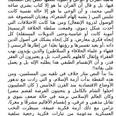
فيها، بل و قال أن القرآن ما هو إلا كتاب بشري صاغه
النبي محمد، و أن الوحي ما هو إلا حالة نفسية كانت
تتلبس النبي ( يشبه إلهام الشعراء، وهذيان المتصوفة عند
الوصول لذروة الإنفعال) ومن هنا كانت الاختلافات التي
أخذت شكل دموي، وقمعت سلطة الخلافة الرسمية(
أموية كانت أو عباسية،وحتى الدويلات المستقلة) كل
إتجاه فكري معارض، و كل إتجاه يشكك في أصول الدين
ذاته ،أو يعيد تفسيرها و رؤيتها بعيًدا عن إطارها الرسمي (
فقهاء و علماء الخلافاء و السلاطين) والذين يؤيدون نهب
الفقراء وإثقال كاهلهم بالضرائب، بل و يعتبرون أن الفقر
قدر، و أن الإنقسام الطبقي هذا يطلبه الإله بل و يعمل
على بقائه!!
بذا بدأ النص مثار خلاف في تلقيه بين المسلمين، ومن
هذه النقطة بدأت أزمة الإسلام، و التي زادت مع تدهور
الأوضاع الاقتصادية منذ القرن الخامس ( كان الصليبيون
احتلوا الشام بالكامل و يتحينون الفرصة لقضم مصر)
وكان العالم الإسلامي برمته في حالة ضعف بنيوي و
تقاتل مذهبي و عرقي، و إنقسام الأقاليم مشرقًا و مغربًا،
تزامن مع ذلك أزمة فكرية عميقة، سيطرت النخب
العسكرية مدعومة من تيارات فكرية رجعية سلفية