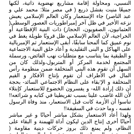
النسبي، ومحاولة إقامة مشاريع نهضوية ذاتية، لكنها
جميعًا منيت بفشل ذريع ( في مصر مثلا: محمد علي و
عبد الناصر) جاء الإستعمار وكان العالم الإسلامي يعيش
نزعه الأخير في ظل آخر إمبراطوريات العصور الوسطى(
العثمانيون، الصفويون، الحجاز) ذات البنية الإقطاعية أو
الخراجية، لأن العالم الإسلامي ظل قرونًا طويلة يغط في
نوم عميق كما ألمحنا سابقًا، أبقى الإستعمار ثم الإمبريالية
على الهياكل و البنى التقليدية و أعاد خلق البنية الاجتماعية
و الطبقية بما يتناسب مع متطلبات نهب الفائض، ورسملة
المجتمع لخدمة المركز أو المتربول،ولذلك كان من
السهل أن تقوم هذه البني المتخلفة ضمن منظومة رأس
المال في الأطراف أن تقوم بإنتاج الأفكار و القيم
المتخلفة و الإ‘بقاء على النظام الاجتماعي السائد- بحجة
أن ذلك إرادة الله- و يفسرون الخضوع للاستعمار كإبتلاء
لأن الله غاضب علينا بسبب تفريطينا في كتابه و شرائعه!!
تناسوا أن الأزمة كانت قبل الاستعمار، منذ وفاة الرسول
نفسه ، وما حدث في السقيفة!!
ولهذا أعاد الاستعمار بشكل مباشر أحيانًا و غير مباشر
أحيانًا أخرى إنتاج الدين ليكون أداة للهيمنة و البقاء على
النظام، ولم يمنع ذلك بروز حركات دينية مقاومة (