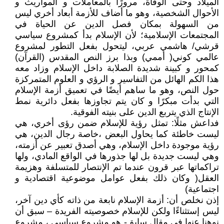
الميلاد وحتى الوفاة، مرورًا بالمعاملات و المواريث و
الأحوال الشخصية، وهو ما أضاف للأزمة أبعاد أخري ليس
من السهولة بمكان فصل الدين عن الحياة في
المجتمعات الإسلامية؛ لأن الإسلام بدأ كمشروع سياسي
قرشي/ هاشمي عربي، ليتحول بفعل التطور لمشروع
عالمي كوني( أممي) وبذا برز النص المقدس (القرآن)
كمحور و كبينة شديدة الصلابة داخل الإسلام وزاد معه
هذا الكم الهائل من التفاسير و الرؤي و العلوم المتمركزة
حول النص، وهو ما ساهم أيضًا في تعميق أزمة الإسلام
التي بدأت مبكرًا و كان يتم تجاوزها بفعل دائرية نمط
الإنتاج الذي يتربع الدين على بنيته الفوقية.
فداعش مثلًا: تمثل رؤية للإسلام ضمن رؤى أخري، هي
ليست خاطئة كما يحاول البعض ،خاصة رجال الدين، هي
رؤية موجودة داخل الإسلام، وهي أصدق تعبير عن أزمته،
وهي ليست جديدة بل لها جذورها في الواقع المادي، ولها
تراكماتها عبر قرون عندما تم الإنتصار للمتسلفة وهزيمة
العقل( وكان ذلك بفعل عوامل موضوعية اقتصادية و
اجتماعية)
إذن نخلص أن: أزمة الإسلام نابعة من ذاته كأي دين آخر،
ليس إستثناءًا ولكن للإسلام خصوصيته الفريدة – سبق أن
نوهنا عنها في مقال سابق- هو مشروع سياسي ، مشروع