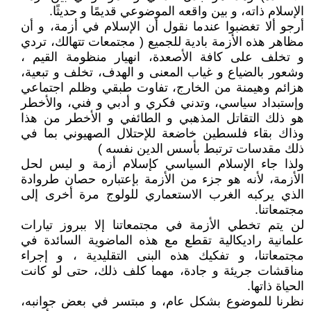
الإسلام ذاته، و بين واقعه الموضوعي قديمًا و حديثًا.
أرجو ألا تغضبوا عندما نقول أن الإسلام في أزمة، و أن
مظاهر هذه الأزمة بادية للجميع ( مجتمعات تتهالك، تردي
و تخلف على كافة الأصعدة، انهيار منظومة القيم ،
وشعور بالضياع و غياب المعنى و الهدف، تخلف و تبعية،
هزائم وهيمنة من الخارج، تفاوت طبقي وظلم اجتماعي
وإستبداد سياسي، وتدني فكري و أدبي و فني، والأخطر
هو ذلك التقاتل المذهبي و الطائفي و الأخطر من هذا
وذاك بقاء فلسطين خاضعة للإحتلال الصهيوني بما في
ذلك مقدسات ترتبط بأسس الدين نفسه )
ولذا جاء الإسلام السياسي كإسلام أزمة و ليس لحل
الأزمة، لأنه هو جزء من الأزمة بإعتباره حصان طروادة
الذي يركبه الغرب الاستعماري للولوج مرة أخرى إلى
مجتمعاتنا.
لن يتم تخطي الأزمة في مجتمعاتنا إلا ببروز تيارات
علمانية راديكالية تقطع مع هذه الماضوية السائدة في
مجتمعاتنا، و تفكيك هذه البنى التقليدية ، و إجراء
مناقشات جريئة و جادة، مهما كلف ذلك، حتى لو كانت
الحياة ذاتها.
نظرنا للموضوع بشكل عام، و مبتسر في بعض جوانبه،