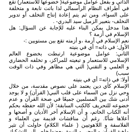
الذاتي و بفعل عوامل موضوعية( خضوعها للاستعمار) تقع
في أطراف النظام الرأسمالي لذا باتت تابعة و متخلفة
على السواء، ومن ثم يتم إعادة إنتاج التخلف أو تدوير
التخلف- بتعبير الزميل سيد البدري- .
هذا مدخل يمكن البناء عليه للإجابة عن السؤال: هل
الإسلام في أزمة ؟
نعم الإسلام في أزمة ،و أزمته تقع بين مستويين :-
الأول: في ذاته= أي في بنيته
الثاني: عوامل موضوعية ارتبطت بخضوع العالم
الإسلامي للاستعمار و تبعيته للمراكز، و تخلفه الحضاري
و العلمي و التقني( التي هي مظاهر وفي ذات الوقت
سبب)
أولا: في ذاته= أي في بنيته
الإسلام كأي دين يعتمد على نصوص مقدسة، من خلال
وحي نزل من السماء على قلب النبي( القرآن) و لا يوجد
أدنى شك بين المسلمين جميعًا في صحة القرآن و عدم
خضوعه للتحريف كالكتب السابقة؛ لأن الله حفظه بحكم
أنه الكتاب الخاتم، و أن الإسلام آخر الأديان و أصحها و
أعلاها شأنًا. رغم أن مناقشات قديمة بين العلماء و
الفلاسفة و اللاهوتيين ( علماء الكلام) حاولت أن تثير
ماهية القرآن و الوحي و النبوة، بعضها خلص إلى التشكيك