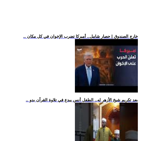
.. خارج الصندوق | حصار شامل.. أميركا تضرب الإخوان في كل مكان
.. بعد تكريم شيخ الأزهر له.. الطفل أنس يبدع في تلاوة القرآن بدو