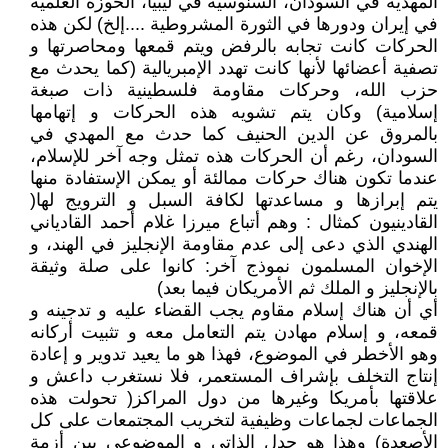
المهدية في السودان، السنوسية في ليبيا، الحوزة العلمية
في إيران ودورها في الثورة المشروطية ....إلخ) لكن هذه
الحركات كانت تجابه بالرفض ويتم قمعها ومحاصرتها و
تصفية أعضائها لأنها كانت تهدد الإمبريالية (كما يحدث مع
حزب الله، وحركات مقاومة فلسطينية ذات صبغة
إسلامية) وكان يتم تشويه هذه الحركات و إتهامها
بالمروق عن الدين الحنيف كما حدث مع المهدي في
السودان، رغم أن الحركات هذه تمثل وجه آخر للإسلام،
عندما تكون هناك حركات ممالئة أو يمكن الإستفادة منها
يتم إبرازها و مساعدتها لكافة السبل و الترويج لها(
القادينيون كمثال : وهم أتباع ميرزا غلام أحمد القادياني
الهندي الذي دعى إلى عدم مقاومة الإنجليز في الهند، و
الإخوان المسلمون نموذج آخر: كانوا على صلة وثيقة
بالإنجليز و الملك ثم الأمريكان فيما بعد)
أي أن هناك إسلام مقاوم يجب القضاء عليه و تدجينه و
قمعه، و إسلام مهادن يتم التعامل معه و تثبيت أركانه
وهو الأخطر في الموضوع، فهذا هو ما يعيد تدوير و إعادة
إنتاج التخلف بإشراف المستعمر، فلا نستغرب داعش و
علاقتها بأمريكا وغيرها من دول المراكز( تحولت هذه
الجماعات لجماعات وظيفية لتخريب المجتمعات على كل
الأصعدة) وهذا هو جدل الذاتي و الموضوعي بين أزمة