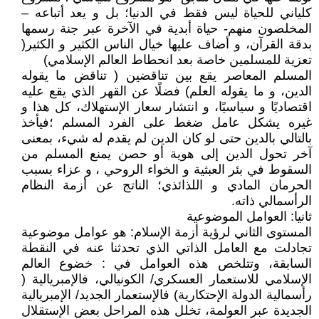
كلياني للحياة ليس فقط في الدنيا؛ بل و يعد أتباعه –
المخلصون منهم- حياة أبدية في الآخرة عبر جنة رسمها
بدقة القرآن، و أضاف عليها خيال الناس الكثير و الكثير(
تعزية للمسلمين خاصة بعد انحطاط العالم الإسلامي)
المسلم المعاصر يقع بين تناقضين ( تناقض ما يقوله
الدين، و ما يقوله العلم) فضلًا عن القهر الذي يقع عليه
اقتصاديًا و سياسيًا، و انتشار سعار الإستهلاك، كل هذا و
غيره يشكل عامل ضغط على الفرد المسلم ؛فيأخذ
بالتالي بالدين حتى لو كان الدين لم يقدم له شيء، بمعنى
آخر تحول الدين إلى هوية أو حصن يمنع المسلم من
السقوط في بئر العبثية و الخواء الروحي ، و عزاء بسبب
الحرمان المادي و اللذائذي؛ الناتج عن أزمة النظام
الرأسمالي ذاته.
ثانيا: العوامل الموضوعية
المستوى الثاني لرؤية أزمة الإسلام: هو عوامل موضوعية
تجادلت مع العامل الذاتي الذي تحدثنا عنه في النقطة
السابقة، وتتلخص هذه العوامل في : خضوع العالم
الإسلامي للاستعمار العسكري/ الكونيالي، فالإمبريالية (
رأسمالية الدولة الإحتكارية) فالإستعمار الجديد/ الإمبريالية
الجديدة عبر العولمة، تخلل هذه المراحل بعض الإستقلال