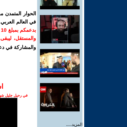
الحوار المتمدن م
في العالم العربي
ب
والمستقل، ليبقى ص
والمشاركة في دع
ا‫
في رحيل جليل شهبا
المزيد.....