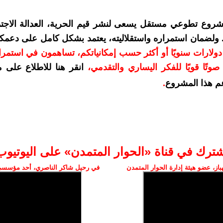
شروع تطوعي مستقل يسعى لنشر قيم الحرية، العدالة الاجتم
. ولضمان استمراره واستقلاليته، يعتمد بشكل كامل على دعمك
دعمكم بمبلغ 10 دولارات سنويًا أو أكثر حسب إمكانياتكم، تساهمون في استم
وتًا قويًا للفكر اليساري والتقدمي
،
انقر هنا للاطلاع على 
م هذا المشروع
.
شترك في قناة «الحوار المتمدن» على اليوتيوب
ز، عضو هيئة إدارة الحوار المتمدن
في رحيل شاكر الناصري، أحد مؤسسي 