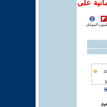
انية على
يبورد
الموبايل