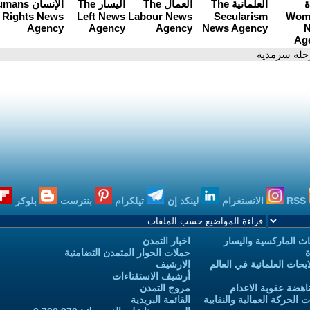
رحلة سرمدية
RSS
الانستغرام
لينكد إن
تيلكرام
بنترست
بلوكر
ث الماركسية واليسار
اخبار التمدن
ة
حملات الحوار المتمدن التضامنية
حاث العلمانية في العالم
الارشيف
أرشيف الاستفتاءات
اهضة عقوبة الاعدام
مروج التمدن
الحركة العمالية والنقابية
القائمة البريدية