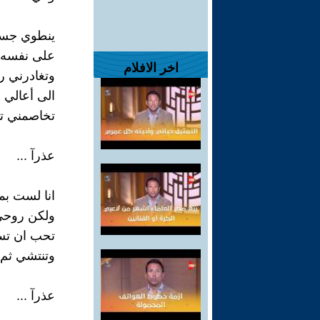
ينطوي جسد
على نفسه
اخر الافلام
وتغادرني 
الى أعالي 
تخاصمني ت
عذرآ ...
انا لست بم
ولكن روحي
تحب ان تس
وتنتشي ثم ت
عذرآ ...