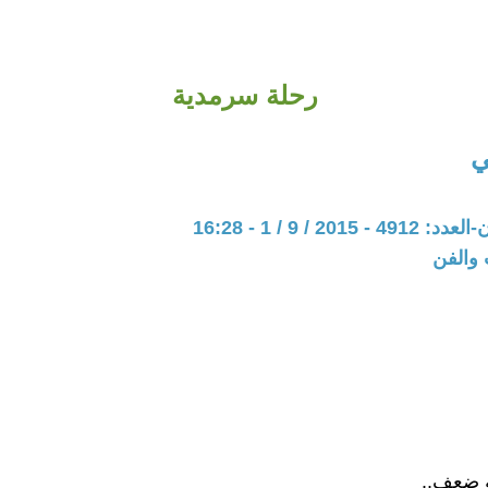
رحلة سرمدية
ي
201 / 9 / 1 - 16:28
 والفن
 ضعف..