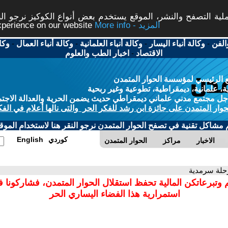
ة التصفح والنشر، الموقع يستخدم بعض أنواع الكوكيز نرجو النق
More info - المزيد
experience on our website
الفن
-
وكالة أنباء اليسار
-
وكالة أنباء العلمانية
-
وكالة أنباء العمال
-
وكا
الاقتصاد
-
اخبار الطب والعلوم
 الرئيسي لمؤسسة الحوار المتمدن
، علمانية، ديمقراطية، تطوعية وغير ربحية
ل مجتمع مدني علماني ديمقراطي حديث يضمن الحرية والعدالة الاجتم
حوار المتمدن على جائزة ابن رشد للفكر الحر والتى نالها أعلام في الفك
م مشاكل تقنية في تصفح الحوار المتمدن نرجو النقر هنا لاستخدام الموقع
كوردي
English
الاخبار
مراكز
الحوار المتمدن
رحلة سرمدية
 وتبرعاتكن المالية تحفظ استقلال الحوار المتمدن، فشاركونا 
استمرارية هذا الفضاء اليساري الحر