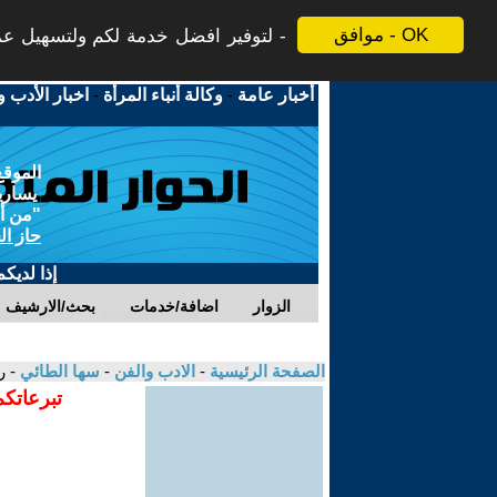
موافق - OK
لتوفير افضل خدمة لكم ولتسهيل عملي
أخبار عامة
-
وكالة أنباء المرأة
-
اخبار الأدب و
الموقع
يسارية
"من أج
حاز ال
إذا لديك
الزوار
اضافة/خدمات
بحث/الارشيف
الصفحة الرئيسية
-
الادب والفن
-
سها الطائي
- 
تبرعاتكم