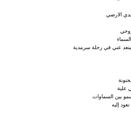
ي الارضي
روحي
السماء
بتعد عني في رحلة سرمدية
جنونة
 علية
مو بين السماوات
عود إليه