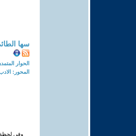
سها الطائ
الحوار المتمدن-العدد: 4912 - 5
المحور: الادب
وفي لحظة