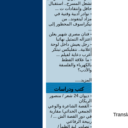
تشعل المسرح.. استقبال
حافل وانتقادات ت ...
-
نوادر أدبية وفنية في
مزاد ليتفوند.. من
نيكراسوف المحظور إلى
...
-
فنان مصري شهير يعلن
اعتزاله التمثيل نهائيا
-
رجل يعيش داخل لوحة
إعلانية.. نتفليكس تبتكر
أغرب دعاية لفيلم ...
-
ما علاقة القطط
بالكهرباء والفلسفة
والأدب؟
المزيد.....
كتب ودراسات
-
ديوان 24 شعر / منصور
الريكان
-
القصة الشاعرة والوعي
الجمعي الحداثي/ مقاربة
Transl
في دور القصة الش ... /
ربيحة الرفاعي
-
تصاوير لية الظمأ /