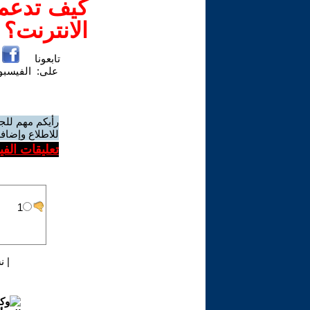
كيف تدعم-
الانترنت؟
تابعونا
على:
الفيسب
رأيكم مهم للج
للاطلاع وإضافة
تعليقات الف
|
ن