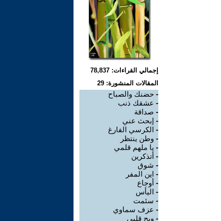
إجمالي القراءات: 78,837
المقالات المنشورة: 29
-
حضنك والصباح
-
عشقك ذنب
-
صداقة
-
إبحث عني
-
الكرسي الفارغ
-
وطن ينتظر
-
يا ملهم قلمي
-
أتذكرين
-
شوق
-
اين المفر
-
أوجاع
-
اليأس
-
سئمت
-
عزف سماوي
-
ويح قلبي