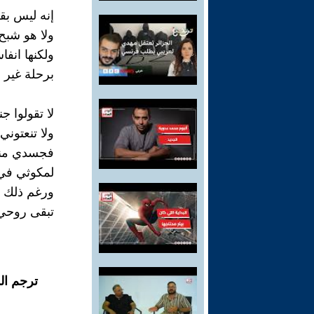
إنه ليس بق
ولا هو شب
ولكنها انف
برحلة غير ا
لا تقولوا ج
ولا تنعتون
فجسدي من
لمكوثي في
ورغم ذلك
تبقى روحي
ترجم ال