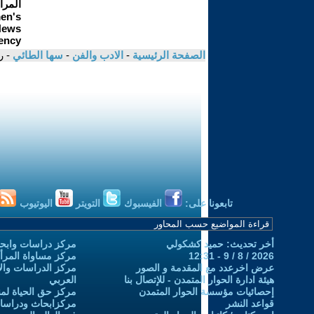
الصفحة الرئيسية
-
الادب والفن
-
سها الطائي
- 
تابعونا على:
الفيسبوك
التويتر
اليوتيوب
أخر تحديث: حميد كشكولي
مركز دراسات وابحا
2026 / 8 / 9 - 12:31
مركز مساواة المرأ
عرض اخرعدد مع المقدمة و الصور
مركز الدراسات والاب
هيئة ادارة الحوار المتمدن - للإتصال بنا
العربي
إحصائيات مؤسسة الحوار المتمدن
مركز حق الحياة لمن
قواعد النشر
مركزابحاث ودراسات 