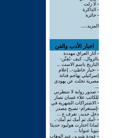
-
لا زلت
-
الذاكرة
-
حائرة
المزيد.....
اخبار الأدب والفن
-
آثار العراق مهددة
بالزوال.. كيف -يُقنَّن-
التاريخ باسم الاست ...
-
-خيار خاطئ-.. إعلام
إسرائيلي يهاجم فنانة
مصرية تخلت عن يهودي
...
-
صدور رواية لا تنتظرني
للكاتب علاء غسان نصار
-
الاشتراكات الشهرية في
-إنستغرام- تصبح مصدر
دخل جديد.. تعرف ع ...
-
-أمك ثم أمك ثم أمك-..
لماذا اختارت هوليود حديثا
نبويا عنوانا ...
-
عودة شيرين عبد الوهاب