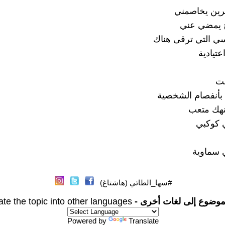
رين يخاصمني
ح يمضي عني
اسي التي ترقى هناك
عتيادية
نت
ي بأنفصام الشخصية
هك متعب
 كوكبي
 سماوية
#سها_الطائي (هاشتاغ)
موضوع إلى لغات أخرى -
ate the topic into other languages
Powered by
Translate