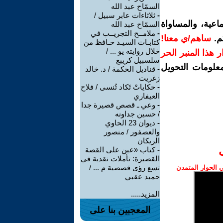
السمّاح عبد الله
-
ثلاثاءات عابر سبيل /
اعية، والمساواة
السمّاح عبد الله
-
ملامــح التجريــب في
م.
ساهم/ي معنا!
كتابـات السيـد حـافظ من
خلال روايته يو ... /
رار هذا المنبر الحر
سلسبيل كريبع
معلومات التحويل
-
قناديل الحكمة / د. خالد
زغريت
-
حكاياتْ تَكاد تُنسى / فلاح
العيفاري
-
وعي ـ قصص قصيرة جدا
/ حسين جداونه
-
ديوان 23 الحاوي
والعصفور / منصور
الريكان
-
كتاب «عين على القصة
القصيرة: تأملات نقدية في
تسع رؤى قصصية م ... /
الحوار المتمدن
حميد عقبي
المزيد.....
المعجبين بنا على