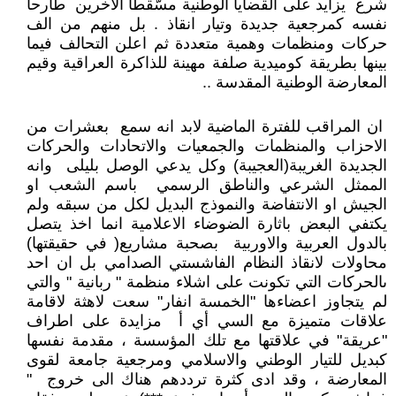
شرع يزايد على القضايا الوطنية مسّقطا الاخرين طارحا
نفسه كمرجعية جديدة وتيار انقاذ . بل منهم من الف
حركات ومنظمات وهمية متعددة ثم اعلن التحالف فيما
بينها بطريقة كوميدية صلفة مهينة للذاكرة العراقية وقيم
المعارضة الوطنية المقدسة ..
ان المراقب للفترة الماضية لابد انه سمع بعشرات من
الاحزاب والمنظمات والجمعيات والاتحادات والحركات
الجديدة الغريبة(العجيبة) وكل يدعي الوصل بليلى وانه
الممثل الشرعي والناطق الرسمي باسم الشعب او
الجيش او الانتفاضة والنموذج البديل لكل من سبقه ولم
يكتفي البعض باثارة الضوضاء الاعلامية انما اخذ يتصل
بالدول العربية والاوربية بصحبة مشاريع( في حقيقتها)
محاولات لانقاذ النظام الفاشستي الصدامي بل ان احد
ىالحركات التي تكونت على اشلاء منظمة " ربانية " والتي
لم يتجاوز اعضاءها "الخمسة انفار" سعت لاهثة لاقامة
علاقات متميزة مع السي أي أ مزايدة على اطراف
"عريقة" في علاقتها مع تلك المؤسسة ، مقدمة نفسها
كبديل للتيار الوطني والاسلامي ومرجعية جامعة لقوى
المعارضة ، وقد ادى كثرة ترددهم هناك الى خروج "