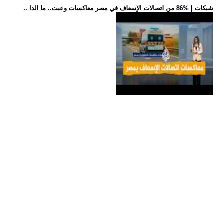
.. شبكات | %86 من اتصالات الإسعاف في مصر معاكسات وعبث.. ما الدا