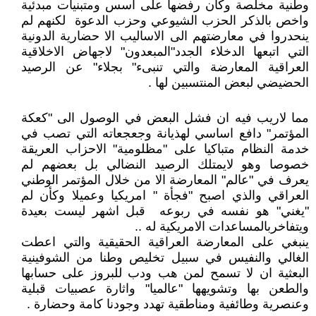
وطنية مخلصة وكان رفضها على اسس ومتبنيات مبدئية
واخص بالذكر الحزب الشيوعي وحزب الدعوة لكنهم لم
ينحدروا في معارضتهم الى الاساليب الا حضارية الدونية
التي اتبعها الدخلاء الجدد"المبعدون" لاجهاض الاخلاقية
العراقية المعارضة والتي تنبىء" بجلاء" عن الرصيد
الحضيضي لبعض المنتسبين لها .
مما لاريب فيه ان فشل البعض في الوصول الى "كعكة
المؤتمر" دافع اساسي لهذيانة وجعجعاته التي تصب في
خدمة النظام متباكيا على "مظلومية" الاحزاب العريقة
خصوصا وهو لايمتلك الرصيد النضالي بل بعضهم لم
يعرف في "عالم" المعارضة الا من خلال المؤتمر الوطني
العراقي والذي اصبح "فجأة " امريكيا وعميلا وكأن لم
"يغني" هو نفسه في ربوعه قبل اشهر ليست بعيدة
ويتفاخربالمساعدات الامريكية له ..
ينبغي على المعارضة العراقية الحقيقية والتي اعطت
الغالي والنفيس في سبيل تخليص وطنا من الشوفينية
البعثية ان لا تسمح لمن هب ودب للبروز على حسابها
والطعن بها وتشويهها "عالميا" واثارة عصبيات قبلية
وعنصرية وطائفية ومناطقية تهدد وجودنا كامة وحضارة .