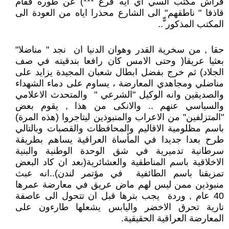
فراش مكتب السي أي ايه فرع ***) عن طوره فقام
قاذفا " ناطقهم" الى الشارع محذرا اياه من العودة الى
المكتب المذكور ّّ..
حقا , من سخرية القدر وهوان الدنيا ان نجد " مناضلا"
بعثيا عريقا( وحتى الامس كان رافعا بندقيته في صف
الجلاد) ثم خرج بفضل ابطال شعبان المجيدة يزايد على
مناضلي ومجاهدي المعارضة ، يساوم على دماء الشهداء
والصديقين وانه الوكيل "الشرعي " والمتحدث الاعلامي
والسياسي عنهم .. والانكى من هذا , يقوم بعض
"المتزلفين" من الاعراب والمنبوذين ليتاجروا (هذه المرة)
باسم مظلومية الاقاليم والمحافظات والقصبات وبالتالي
طرح بعدا جديدا في المأساة العراقية يساهم بطريقة
سرطانية تدميرية في شق الوحدة الوطنية والبنية
الاخلاقية باسم المناطقية والعشائرية(بعد ان كاد البعض
تمزيقنا باسم الطائفية في مؤتمر لندن)..انه عبث
منبوذين ممن ليس لهم ماض عريق في معارضة عمرها
40 عام , وردة يجب بترها قبل ان تتحول الى عاصفة
نارية تحرق الاخضر واليابس يشعلها طارءون على
المعارضة العراقية الحقيقية.