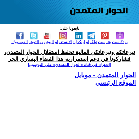
تابعونا على:
بودكاست
بنترست
تيلكرام
لينكدإن
الانستغرام
اليوتيوب
التويتر
الفيسبوك
تبرعاتكم وتبرعاتكن المالية تحفظ استقلال الحوار المتمدن،
فشاركونا في دعم استمرارية هذا الفضاء اليساري الحر
[اشترك في قناة ‫«الحوار المتمدن» على اليوتيوب]
الحوار المتمدن - موبايل
الموقع الرئيسي