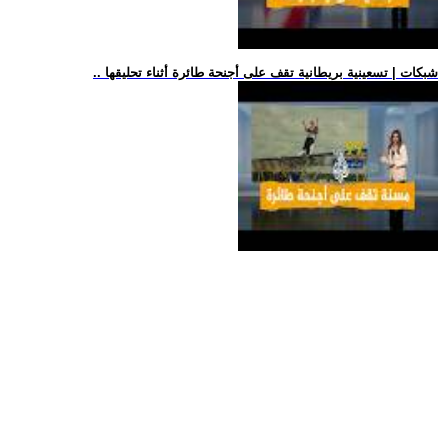
.. شبكات | تسعينية بريطانية تقف على أجنحة طائرة أثناء تحليقها