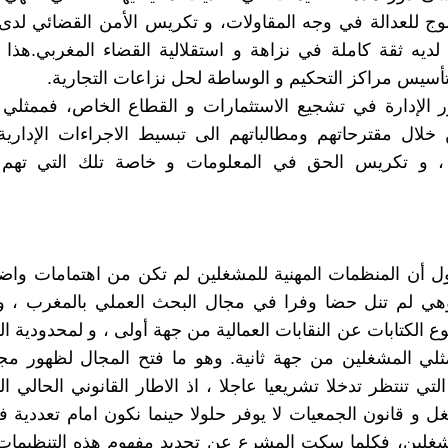
وج للعدالة في وجه المقاولات، و تكريس الأمن القضائي لدى
ديه ثقة كاملة في نزاهة و استقلالية القضاء المغربي.هذا
أسيس مراكز التحكيم و الوساطة لحل نزاعات التجارية.
 الإدارة في تشجيع الاستثمارات و القطاع الخاص، فممثلي 
خلال مقترحاتهم ومطالباتهم الى تبسيط الاجراءات الإداري
 ، و تكريس الحق في المعلومات و خاصة تلك التي تهم
ول أن المنظمات المهنية للمشغلين لم تكن من اهتمامات وا
هي لم تنل حضا وفرا في مجال البحث العملي بالمغرب ، و
 الكتابات عن النقابات العمالية من جهة أولى ، و لمحدودية ال
ي المشغلين من جهة ثانية. وهو ما فتح المجال لظهور م
لتي تنتظر تدخلا تشريعيا عاجلا ، اذ الاطار القانوني الحالي ا
ل و قانون الجمعيات لا يوفر حلولا حينما نكون امام تعددي
غلين، فكلما سكت المشرع عن تحديد مفهوم هذه التنظيمات ا