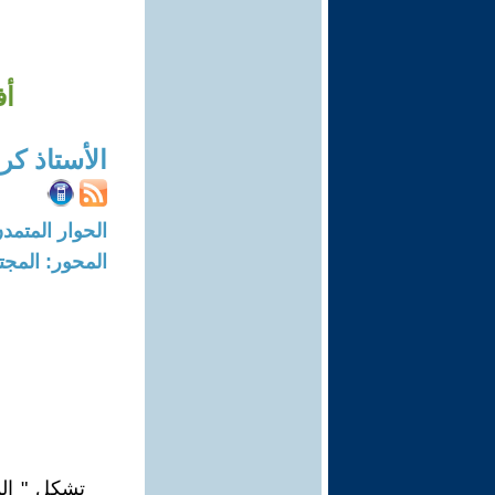
أف
الأستاذ كر
الحوار المتمدن-العدد: 4816 - 15
المحور: المجت
تشكل " الم