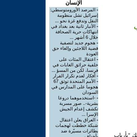
الإنسان
-
المرصد الأورومتوسطي:
إسرائيل تشل منظومة
النقل وتدفع غزة نحو ...
ب
-
الأنبار ثانية بعد بغداد في
انتهاكات حرية الصحافة
خلال 6 أشهر ...
-
هجوم جديد لتصفية
قضية اللاجئين وإلغاء حق
العودة
-
اعتقال المئات على
خلفية حرائق الغابات في
فرنسا، لكن من المسؤ ...
-
أفكار لعدم تكرار الفرار
-
الأمم المتحدة توثق 67
هجوما على المدارس في
السودان
-
-استخدموهما دروعا
بشرية-.. صور مسربة
تكشف إعدام الجيش
الإسرا ...
-
العراق يعلن اعتقال
شبكة خططت لهجمات
بطائرات مسيّرة ضد
ك "بأرباب
-أهداف ...