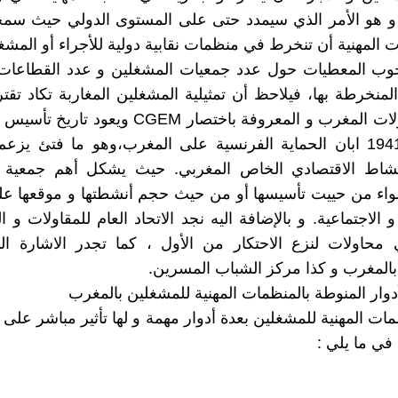
. و هو الأمر الذي سيمدد حتى على المستوى الدولي حيث سم
وب المعطيات حول عدد جمعيات المشغلين و عدد القطاعات ا
لمنخرطة بها، فيلاحظ أن تمثيلية المشغلين المغاربة تكاد تقترن
العام لمقاولات المغرب و المعروفة باختصار CGEM ويعود
الى سنة 1941 ابان الحماية الفرنسية على المغرب،وهو ما فتئ يزع
شاط الاقتصادي الخاص المغربي. حيث يشكل أهم جمعية 
واء من حييت تأسيسها أو من حيث حجم أنشطتها و موقعها عل
و الاجتماعية. و بالإضافة اليه نجد الاتحاد العام للمقاولات و 
حاولات لنزع الاحتكار من الأول ، كما تجدر الاشارة ال
 بالمغرب و كذا مركز الشباب المسرين.
ات المهنية للمشغلين بعدة أدوار مهمة و لها تأثير مباشر على 
ي ما يلي :