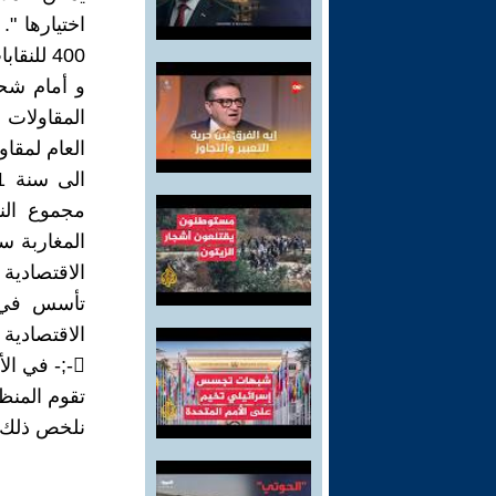
اختيارها "
400 للنقابات المهنية أن تنخرط في منظمات نقابية دولية للأجراء أو المشغلين.
و أمام شح
المقاولات ا
مجموع الن
المغاربة س
الاقتصادية 
تأسس في م
الاقتصادية
-;- في الأدوار المنوطة بالمنظمات المهنية للمشغلين بالمغرب
تقوم المنظم
نلخص ذلك ف