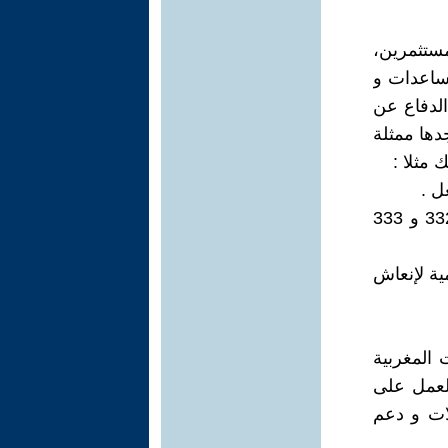
مستثمرين،
مساعدات و
الدفاع عن
دها ممثلة
 مثلا :
- طرف في مجلس طب الشغل و الوقاية من المخاطر المهنية المادة 332 و 333
ية لإنعاش
 المغربية
لعمل على
ات و دعم