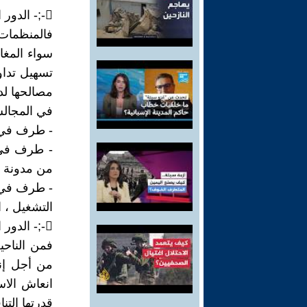
-;- الدور التأطيري لرجال الأعمال :
فالمنظمات 
سواء المغا
تسهيل تداو
مصالحها لد
في المجالس 
- طرف في مجلس ال
من مدونة ا
- طرف في ا
التشغيل ، المواد 522- 523 – 534 – 
-;- الدور التنموي الاقتصادي و الاجتماعي :
فمن الناحي
من أجل إنع
انعاش الاس
قدرتها التن