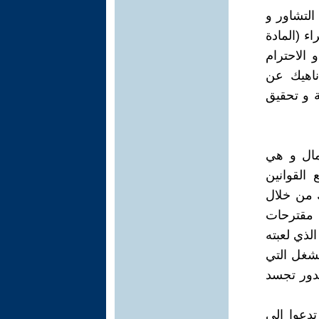
التشاور و
ء (المادة
الاحترام
 ناهيك عن
ة و تحقيق
مال و هي
لقوانين
لك من خلال
 مقترحات
الذي لعبته
لشغل التي
لدور تجسد
دعوا إلى