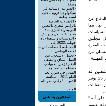
وطفة
-
العدوانية الإنسانية في
سيكولوجيا فرويد / علي
أسعد وطفة
الدفاع عن
-
الاتصالات الخاصة
 بها، مما
بالراديو البحري باللغتين
العربية والانكليزي ... /
السياسات
محمد عبد الكريم يوسف
داخل مجلس
-
التونسيات واستفتاء 25
جويلية :2022 إلى
ت الفقرة
المقاطعة لا مصلحة للن ...
/ حمه الهمامي
مسـان من
-
تحليل الاستغلال بين
لمهـنية ،
العمل الشاق والتطفل
الضار / زهير الخويلدي
-
منظمات المجتمع
شغلين قد
المدني في سوريا بعد
العام 2011 .. سياسة
استقروا في أغلب القطاعات على الانتظام في إطار جمعيات وفق ظهير 15 نونبر
اللاس ... / رامي نصرالله
لعلم أن ظهير 16 يوليوز 1957 المتعلق بالنقابات
المزيد.....
.
المعجبين بنا على
هو الحكم الذي ستؤكده مدونة الشغل صراحة عندما نصت المادة 398 على أنه "
وقع عليهم
الفيسبوك