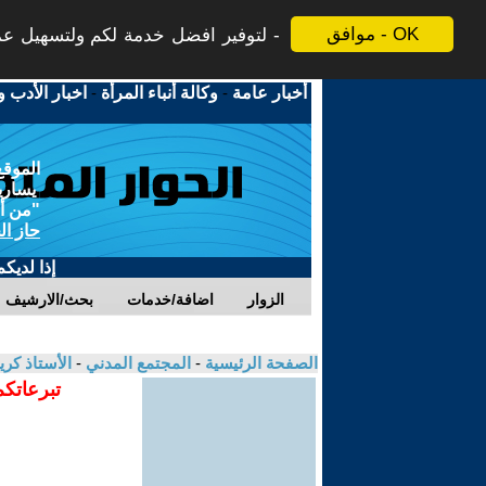
موافق - OK
لتوفير افضل خدمة لكم ولتسهيل عملي
أخبار عامة
-
وكالة أنباء المرأة
-
اخبار الأدب و
الموقع
يسارية
"من أج
حاز ال
إذا لديك
الزوار
اضافة/خدمات
بحث/الارشيف
الصفحة الرئيسية
-
المجتمع المدني
-
الأستاذ كر
تبرعاتكم