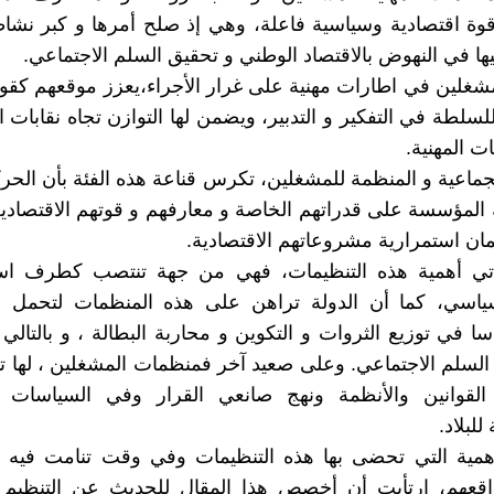
قوة اقتصادية وسياسية فاعلة، وهي إذ صلح أمرها و كبر نشا
يها في النهوض بالاقتصاد الوطني و تحقيق السلم الاجتماعي.
مشغلين في اطارات مهنية على غرار الأجراء،يعزز موقعهم كقوة
سلطة في التفكير و التدبير، ويضمن لها التوازن تجاه نقابات ا
ات المهنية.
جماعية و المنظمة للمشغلين، تكرس قناعة هذه الفئة بأن الحرك
المؤسسة على قدراتهم الخاصة و معارفهم و قوتهم الاقتصادية
ان استمرارية مشروعاتهم الاقتصادية.
أتي أهمية هذه التنظيمات، فهي من جهة تنتصب كطرف 
لسياسي، كما أن الدولة تراهن على هذه المنظمات لتحمل 
سا في توزيع الثروات و التكوين و محاربة البطالة ، و بالتالي
لسلم الاجتماعي. وعلى صعيد آخر فمنظمات المشغلين ، لها تأ
قوانين والأنظمة ونهج صانعي القرار وفي السياسات ال
للبلاد.
أهمية التي تحضى بها هذه التنظيمات وفي وقت تنامت فيه أ
قعهم، ارتأيت أن أخصص هذا المقال للحديث عن التنظيم 