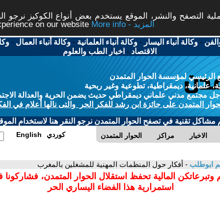
ة التصفح والنشر، الموقع يستخدم بعض أنواع الكوكيز نرجو النق
More info - المزيد
experience on our website
الفن
-
وكالة أنباء اليسار
-
وكالة أنباء العلمانية
-
وكالة أنباء العمال
-
وكا
الاقتصاد
-
اخبار الطب والعلوم
 الرئيسي لمؤسسة الحوار المتمدن
، علمانية، ديمقراطية، تطوعية وغير ربحية
ل مجتمع مدني علماني ديمقراطي حديث يضمن الحرية والعدالة الاجتم
حوار المتمدن على جائزة ابن رشد للفكر الحر والتى نالها أعلام في الفك
م مشاكل تقنية في تصفح الحوار المتمدن نرجو النقر هنا لاستخدام الموقع
كوردي
English
الاخبار
مراكز
الحوار المتمدن
يم ابوطلب
- أفكار حول المنظمات المهنية للمشغلين بالمغرب
 وتبرعاتكن المالية تحفظ استقلال الحوار المتمدن، فشاركونا 
استمرارية هذا الفضاء اليساري الحر