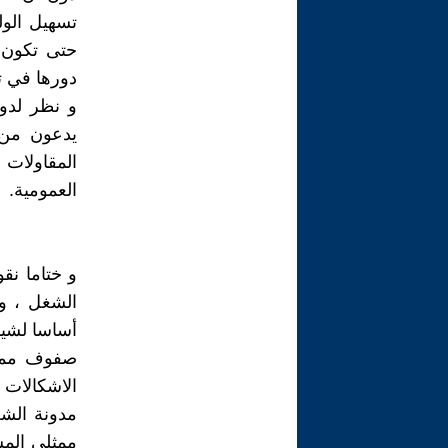
تسهيل الول
حتى تكون ل
دورها في ت
و نظر لدور
يدعون من 
المقاولات
العمومية.
و ختاما نق
الشغل ، و
أساسا لشيوع
صفوف ممثل
الاشكالات ا
مدونة الشغ
ممثلي المش