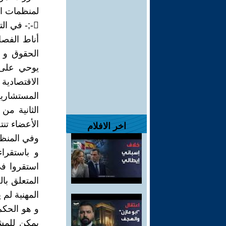
لمنظمات الم
-;- في التنظيم القانوني للمنظمات المهنية للمشغلين بالمغرب
أناط الفصل
الحقوق و ا
يوحي على 
الاقتصادية
المستشاري
الثانية م
الأعضاء تنت
اخر الافلام
وفي المنظما
و باستقرا
المهنية لم
يمكن للمشغ