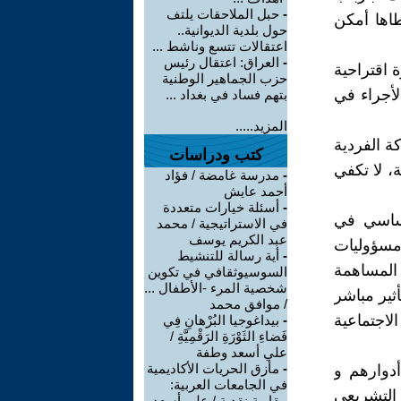
-
حبل الملاحقات يلتف
طاها أمكن
حول بلدية الديوانية..
اعتقالات تتسع وناشط ...
-
العراق: اعتقال رئيس
 اقتراحية
حزب الجماهير الوطنية
لأجراء في
بتهم فساد في بغداد ...
المزيد.....
ة الفردية
كتب ودراسات
، لا تكفي
-
مدرسة غامضة / فؤاد
أحمد عايش
-
أسئلة خيارات متعددة
اساسي في
في الاستراتيجية / محمد
عبد الكريم يوسف
مسؤوليات
-
أية رسالة للتنشيط
 المساهمة
السوسيوثقافي في تكوين
شخصية المرء -الأطفال ...
ثير مباشر
/ موافق محمد
اجتماعية
-
بيداغوجيا البُرْهانِ فِي
فَضاءِ الثَوْرَةِ الرَقْمِيَّةِ /
علي أسعد وطفة
-
مأزق الحريات الأكاديمية
دوارهم و
في الجامعات العربية:
التشريعي
مقاربة نقدية / علي أسعد