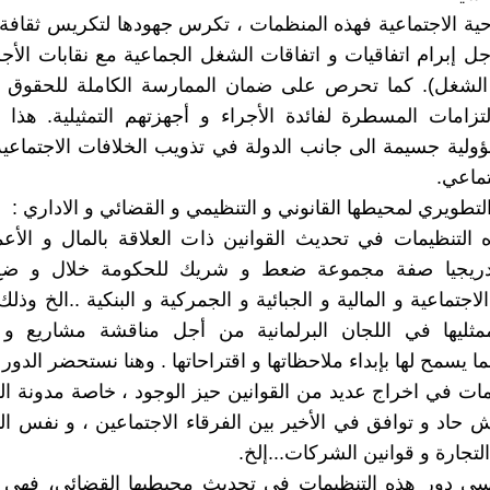
احية الاجتماعية فهذه المنظمات ، تكرس جهودها لتكريس ثقافة 
ل إبرام اتفاقيات و اتفاقات الشغل الجماعية مع نقابات الأجرا
ة الشغل). كما تحرص على ضمان الممارسة الكاملة للحقوق و 
لتزامات المسطرة لفائدة الأجراء و أجهزتهم التمثيلية. هذا
ولية جسيمة الى جانب الدولة في تذويب الخلافات الاجتماعي
تماعي.
التنظيمات في تحديث القوانين ذات العلاقة بالمال و الأع
ريجيا صفة مجموعة ضعط و شريك للحكومة خلال و ضع ا
الاجتماعية و المالية و الجبائية و الجمركية و البنكية ..الخ وذ
ثليها في اللجان البرلمانية من أجل مناقشة مشاريع و
ما يسمح لها بإبداء ملاحظاتها و اقتراحاتها . وهنا نستحضر الدور 
مات في اخراج عديد من القوانين حيز الوجود ، خاصة مدونة ا
حاد و توافق في الأخير بين الفرقاء الاجتماعين ، و نفس ا
تجارة و قوانين الشركات...إلخ.
سى دور هذه التنظيمات في تحديث محيطيها القضائي، فهي ت