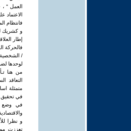
العمل " ، 
الاعتماد عل
فانتظام ال
و كشريك لل
إطار العلاق
فالحركة ال
/ الشخصية 
لوحدها لضم
من هنا تـ
التعاقد ا
متمثلة اسا
في تحقيق ا
في وضع ال
والاقتصادية 
و نظرا لل
تعززت موا