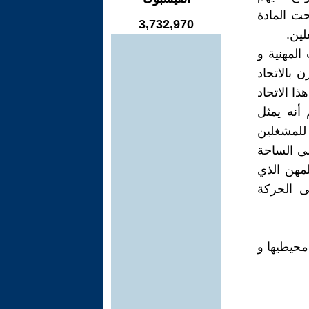
حت المادة
3,732,970
لمهنية و
 بالاتحاد
 تاريخ تأسيس هذا الاتحاد
م أنه يمثل
للمشغلين
ى الساحة
المهن الذي
ى الحركة
محيطيها و