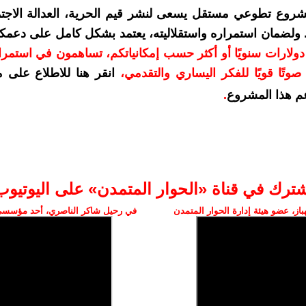
شروع تطوعي مستقل يسعى لنشر قيم الحرية، العدالة الاجتم
. ولضمان استمراره واستقلاليته، يعتمد بشكل كامل على دعمك
دعمكم بمبلغ 10 دولارات سنويًا أو أكثر حسب إمكانياتكم، تساهمون في استم
وتًا قويًا للفكر اليساري والتقدمي
،
انقر هنا للاطلاع على 
م هذا المشروع
.
شترك في قناة «الحوار المتمدن» على اليوتيوب
ز، عضو هيئة إدارة الحوار المتمدن
في رحيل شاكر الناصري، أحد مؤسسي 