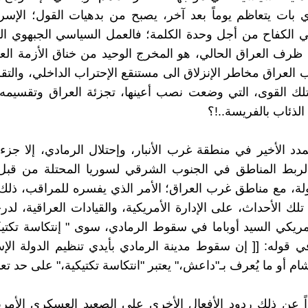
 بات يتعاظم يوماً بعد آخر، يصبح من بدهيات القول؛ الإس
 الكفاح من أجل وحدة الكلمة؛ فالعمل السياسي الجبهوي ال
ف العراق الحالي، هو المخرج الوحيد من خناق الأزمة العر
 العراق مخاطر الإنزلاق الى مستنقع الإحتراب الداخلي، والتق
ك القوى، التي وضعت نصب أعينها، تجزئة العراق وتقسيمه، 
 الذئاب بالفريسة..!؟
مدد الأخير في منطقة غرب الأنبار، وإحتلال الرمادي، إلا ج
ربط المناطق في الجنوب الشرقي لسوريا المحتلة من قبل
ولة، مع مناطق غرب العراق؛ الأمر الذي يفسره للمراقب، ذلك
 تلك الأحداث، على الإدارة الأمريكية، والقيادات العراقية، لد
مريكي السيد أوباما في سقوط الرمادي، سوى " إنتكاسة تكتي
ي قوله: [[ إن سقوط مدينة الرمادي بأيدي تنظيم الدولة الإ
ام أو ما يُعرف بـ"داعش،" يعتبر "انتكاسة تكتيكية،" على حد تعبيره
ً عن ذلك ردود الأفعال الأخرى على الصعيد العسكري الأمر