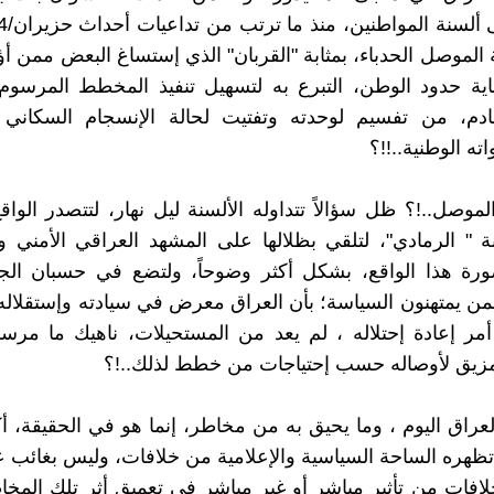
 الموصل الحدباء، بمثابة "القربان" الذي إستساغ البعض ممن أؤ
اية حدود الوطن، التبرع به لتسهيل تنفيذ المخطط المرسوم
قادم، من تفسيم لوحدته وتفتيت لحالة الإنسجام السكاني ل
ه الوطنية..!!؟
لموصل..!؟ ظل سؤالاً تتداوله الألسنة ليل نهار، لتتصدر الواق
نة " الرمادي"، لتلقي بظلالها على المشهد العراقي الأمني 
رة هذا الواقع، بشكل أكثر وضوحاً، ولتضع في حسبان الج
ن يمتهنون السياسة؛ بأن العراق معرض في سيادته وإستقلال
أمر إعادة إحتلاله ، لم يعد من المستحيلات، ناهيك ما مر
مزيق لأوصاله حسب إحتياجات من خطط لذلك..!؟
العراق اليوم ، وما يحيق به من مخاطر، إنما هو في الحقيقة، أ
ظهره الساحة السياسية والإعلامية من خلافات، وليس بغائب عن 
خلافات من تأثير مباشر أو غير مباشر في تعميق أثر تلك المخا