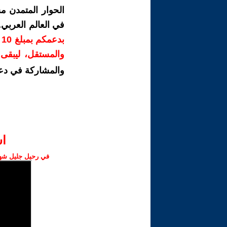
الحوار المتمدن م
في العالم العربي
ب
والمستقل، ليبقى ص
والمشاركة في دع
ا‫
في رحيل جليل شهبا