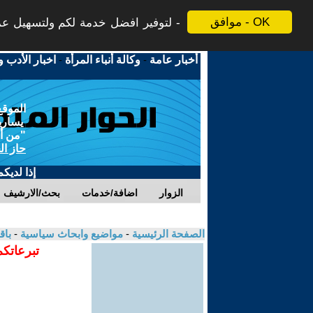
موافق - OK
لتوفير افضل خدمة لكم ولتسهيل عملي
أخبار عامة
-
وكالة أنباء المرأة
-
اخبار الأدب و
الموقع
يسارية
"من أج
حاز ال
إذا لديك
الزوار
اضافة/خدمات
بحث/الارشيف
الصفحة الرئيسية
-
مواضيع وابحاث سياسية
-
باق
تبرعاتكم