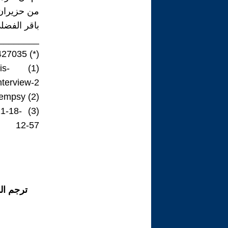
من حزيران/2014 ..!
باقر الفضلي/5/5/22
________
=427035
(*)
is-
(1)
interview-2
-dempsy
(2)
21-18-
(3)
12-57
ترجم ال