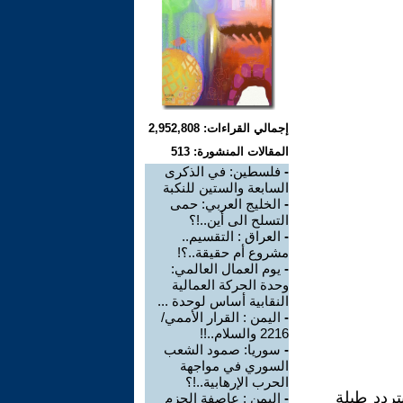
إجمالي القراءات: 2,952,808
المقالات المنشورة: 513
-
فلسطين: في الذكرى
السابعة والستين للنكبة
-
الخليج العربي: حمى
التسلح الى أين..!؟
-
العراق : التقسيم..
مشروع أم حقيقة..؟!
-
يوم العمال العالمي:
وحدة الحركة العمالية
النقابية أساس لوحدة ...
-
اليمن : القرار الأممي/
2216 والسلام..!!
-
سوريا: صمود الشعب
السوري في مواجهة
الحرب الإرهابية..!؟
ردد طيلة
-
اليمن : عاصفة الحزم