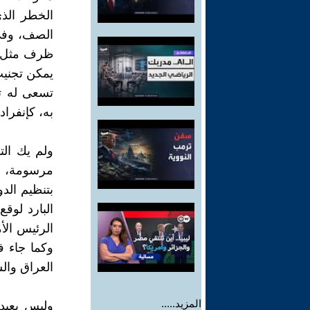
الخطر الذي
الصف، وفي
ظرف مثل ظر
يمكن تجنيب
تسعى له تل
به، كإنفراد
ولم يك الت
مرسومة، ل
بتنظيم الد
البارد لوقع
الرئيس الأ
وكما جاء ف
العراق والش
المزيد.....
وليس بعيدا