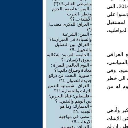
وشرطي العالم..!!؟(*)
الوقت على ألسنة المواطنين، منذ ما ترتب من تداعيات أحداث حزيران/2014، التي
-
اليمن: عاصفة -الحزم-
تمنوا على
وخطر -الحرب
الأهلية-....؟؟
 لمستقبل
-
العراق: للذكرى معنى..!
(*)
مواطنيه،
-
اليمن: الشرعية
والسيادة في الميزان..!؟
-
العراق: بين التضليل
والتجهيل..!!؟
ع العراقي
-
الجامعة العربية: إشكالية
حقوق الإنسان..!؟
والسياسي،
-
اليوم العالمي للمرأة :
ميع، وفي
معاناة وصراع دائم..!؟
-
سوريا: البحث عن ذرائع
ه الى خطر
جديدة للعدوان..!؟؟
-
العراق : شمولية التدمير
سوم له من
للتراث والحضارة..!؟؟
-
فلسطين: قناة البحرين؛
بين الوهم واليقين..!؟
-
الدنمارك: وما هو
كبر وأدهى
الجديد..؟؟!
-
مصر: في مواجهة
الإنتباه،
الإرهاب..!!؟
طر، إن لم
-
العراق: وقفة مع