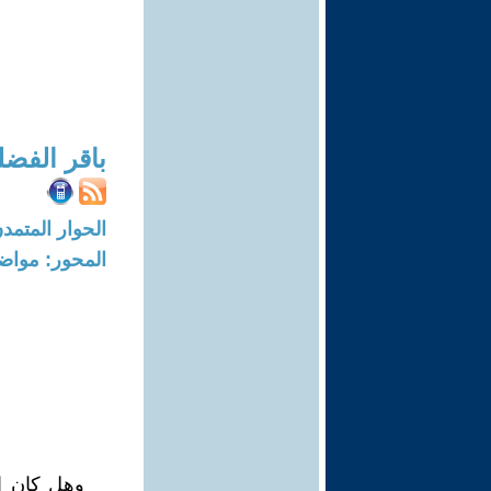
باقر الفض
الحوار المتمدن-العدد: 4814 - 15
المحور: مواض
وهل كان ا