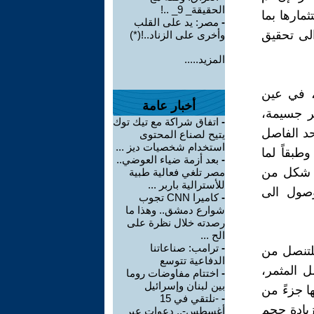
الحقيقة_ 9_ ..!
مارها بما
-
مصر: يد على القلب
لى تحقيق
وأخرى على الزناد..!(*)
المزيد.....
، في عين
أخبار عامة
ر جسيمة،
-
اتفاق شراكة مع تيك توك
حد الفاصل
يتيح لصناع المحتوى
استخدام شخصيات ديز ...
بقاً لما
-
بعد أزمة ضياء العوضي..
أي شكل من
مصر تلغي فعالية طبية
للأسترالية باربر ...
وصول الى
-
كاميرا CNN تجوب
شوارع دمشق.. وهذا ما
رصدته خلال نظرة على
الح ...
-
ترامب: صناعاتنا
لتنصل من
الدفاعية تتوسع
ل المثمر،
-
اختتام مفاوضات روما
بين لبنان وإسرائيل
ا جزءً من
-
-نلتقي في 15
زيادة حجم
أغسطس-.. دعوات عبر