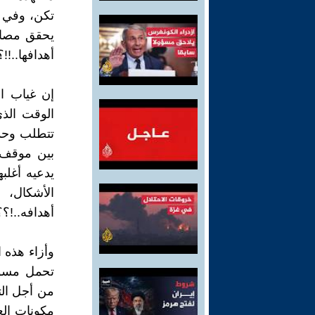
تكن، وفي أ
يحقق مصالح
أهدافها..!!؟
إن غياب ا
الوقت الذ
تتطلب وحدة
بين موقف ت
يدعيه أغلب
الأشكال، 
أهدافه..!؟؟
وأزاء هذه 
تحمل مسؤول
من أجل الت
مكونات الع