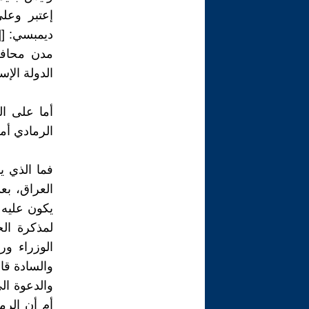
إعتبر وعل
ديمبسي: [[
مدن محافظ
الدولة الإس
أما على ال
الرمادي أمر
فما الذي 
العراق، بع
يكون عليه 
لمذكرة ال
الوزراء ور
والدعوة ال
أم أن الر