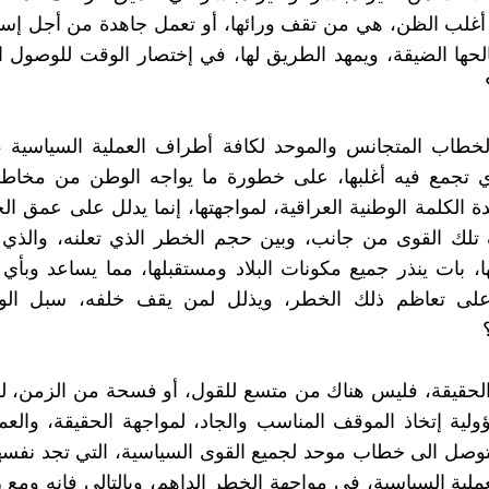
غلب الظن، هي من تقف ورائها، أو تعمل جاهدة من أجل إستث
ها الضيقة، ويمهد الطريق لها، في إختصار الوقت للوصول ا
لخطاب المتجانس والموحد لكافة أطراف العملية السياسية 
ي تجمع فيه أغلبها، على خطورة ما يواجه الوطن من مخاط
 الكلمة الوطنية العراقية، لمواجهتها، إنما يدلل على عمق ال
لك القوى من جانب، وبين حجم الخطر الذي تعلنه، والذي وط
ها، بات ينذر جميع مكونات البلاد ومستقبلها، مما يساعد وب
على تعاظم ذلك الخطر، ويذلل لمن يقف خلفه، سبل ال
الحقيقة، فليس هناك من متسع للقول، أو فسحة من الزمن، ل
ية إتخاذ الموقف المناسب والجاد، لمواجهة الحقيقة، والعم
وصل الى خطاب موحد لجميع القوى السياسية، التي تجد نفسه
ملية السياسية، في مواجهة الخطر الداهم، وبالتالي فإنه ومع 