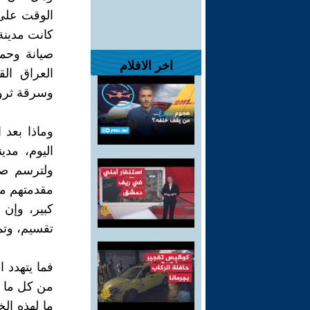
كانت مدينة
صيانة وحم
اخر الافلام
العراق ال
وسرقة ثروات
وماذا بعد ا
اليوم، مدي
ولترسم صو
مقدمتهم مم
كبير، وإن 
تقسيم، وت
فما يتهدد 
من كل ما ت
ما لهذه ال