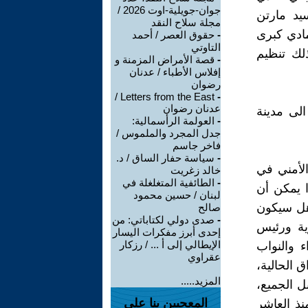
جوان-جويلية-اوت 2026 /
يد مارتن
مجلة سلاح النقد
مادي كبرى
-
حقوق العصر / أحمد
التاوتي
لك تنظيم
-
قصة الأمراض المزمنة و
إفلاس الأطباء / عدنان
رضوان
Letters from the East /
-
عدنان رضوان
لى مدينة
-
العولمة الرأسمالية:
جدل المجرد والملموس /
فاخر جاسم
-
سياسة حفار الساق / د.
لأمني في
خالد زغريت
-
الطائفية المتغلغلة في
ا يمكن أن
لبنان / حسين محمود
وهل سيكون
صالح
-
صدى دولي لكتاباتي: من
ية ورئيس
إحدى أبرز مفكرات اليسار
الإيطالي إلى أ ... / رزكار
ء والنواب
عقراوي
17 حول أوضاع العراق الحالية،
المزيد.....
ل الجميع،
المعجبين بنا على
ذ العاشر