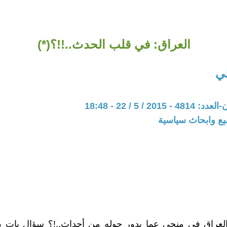
العراق: في قلب الحدث..!!؟(*)
لي
20 / 5 / 22 - 18:48
يع وابحاث سياسية
لعراق في منجى عما يدور حوله من أحداث..!؟ سؤال بات يت