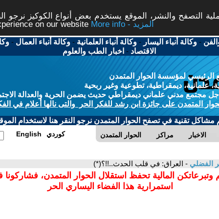
ة التصفح والنشر، الموقع يستخدم بعض أنواع الكوكيز نرجو النق
More info - المزيد
experience on our website
الفن
-
وكالة أنباء اليسار
-
وكالة أنباء العلمانية
-
وكالة أنباء العمال
-
وكا
الاقتصاد
-
اخبار الطب والعلوم
 الرئيسي لمؤسسة الحوار المتمدن
، علمانية، ديمقراطية، تطوعية وغير ربحية
ل مجتمع مدني علماني ديمقراطي حديث يضمن الحرية والعدالة الاجتم
حوار المتمدن على جائزة ابن رشد للفكر الحر والتى نالها أعلام في الفك
م مشاكل تقنية في تصفح الحوار المتمدن نرجو النقر هنا لاستخدام الموقع
كوردي
English
الاخبار
مراكز
الحوار المتمدن
ر الفضلي
- العراق: في قلب الحدث..!!؟(*)
 وتبرعاتكن المالية تحفظ استقلال الحوار المتمدن، فشاركونا 
استمرارية هذا الفضاء اليساري الحر