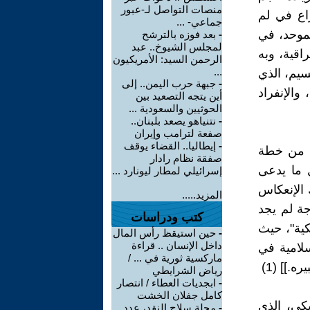
منصات التواصل لـ-عبور
راع في لم
جماعي- ...
موحد، في
-
بعد فوزه بالترشح
لمجلس الشيوخ.. عبد
اقية، وبه
الرحمن السيد: الأمريكيون
...
سيم، الذي
-
جبهة حرب اليمن.. إلى
والإنفراد
أين يتجه التصعيد بين
الحوثيين والسعودية ...
-
نتنياهو يصعد بلبنان..
صفعة لترامب وإيران
-
إيطاليا.. القضاء يوقف
زء من خطة
صفقة نظام رادار
 ما يدعى
إسرائيلي لمطار ليونارد ...
 الإنعكاس
المزيد.....
رجة لم يجد
كتب ودراسات
كية"، حيث
-
حين استيقظ رأس المال
داخل الإنسان .. قراءة
سلامية في
ماركسية ثورية في ... /
.]] (1)
رياض الشرايطي
-
ابجديات العطاء / انتصار
كامل جفلان الخشت
يكي، الذي
-
مجلة سلاح النقد، عدد