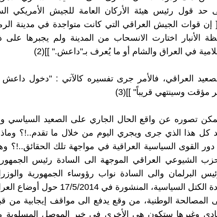
ى حد قول رئيس هيئة الأركان العامة للجيش الأمريكي الس
 إن قوات الجيش العراقي التي كانت متواجدة في مدينة الر
ة الأنبار اختارت الانسحاب من المدينة ولم يجبرها على ذ
لامية في العراق والشام أو ما يُعرف بـ"داعش." ]](2)
صعيد العراقي، فالأمر جرى تفسيره كالآتي : "دخول داعش ا
 مؤقت وسينتهي قريباً" ]](3)
يمكن تصوره عن واقع الحال الجاري على الصعيد السياسي وا
د كل هذا الذي جرى ويجري اليوم من خلال ما تقدم..!؟ وماذ
دور القوى السياسية العراقية في مواجهة تلك الحقائق..!؟ 
حزب الشيوعي العراقي الموجهة الى السادة رئيس الجمهور
ئيس البرلمان والى السادة نواب رؤوساء الجمهورية والوزرا
والسادة قادة الكتل السياسية، المنشورة في /5/2014
ى المصالحة الوطنية، من وقع يدفع الى مواقف إيجابية من قب
مادي وغيرها ستكون هي الأخرى في خبر الموصل المسلوبة من