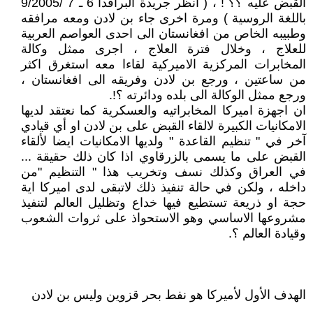
القبض عليه ؟؟ ! ، ( انظر جريدة البرافدا 6 ـ 7 /9/2005
باللغة الروسية ) ومرة اخرى جاء بن لادن ومعه مرافقه
وطبيبه الخاص من افغانستان الى احدى العواصم العربية
للعلاج ، وخلال فترة العلاج ، اجرى ممثل وكالة
المخابرات المركزية الاميركية لقاءا معه استغرق اكثر
من ساعتين ، ورجع بن لادن وفريقه الى افغانستان ،
ورجع ممثل الوكالة الى بلده ودائرته ؟!.
ان اجهزة اميركا المخابراتيه والعسكرية كما نعتقد لديها
الامكانيات الكبيرة لالقاء القبض على بن لادن او أي قيادي
آخر في " تنظيم القاعدة " ولديها الامكانيات ايضا لألقاء
القبض على ما يسمى بالزرقاوي اذا كان ذلك حقيقة ...
في العراق وكذلك نسف وتخريب هذا " التنظيم "من
داخله ، ولكن في حالة تنفيذ ذلك لاتبقى لدى اميركا اية
حجة او ذريعة تستطيع فيها خداع وتظليل العالم لتنفيذ
مشروعها الاساسي وهو الاستحواذ على ثروات الشعوب
وقيادة العالم ؟.
الهدف الأول لأميركا هو نفط بحر قزوين وليس بن لادن