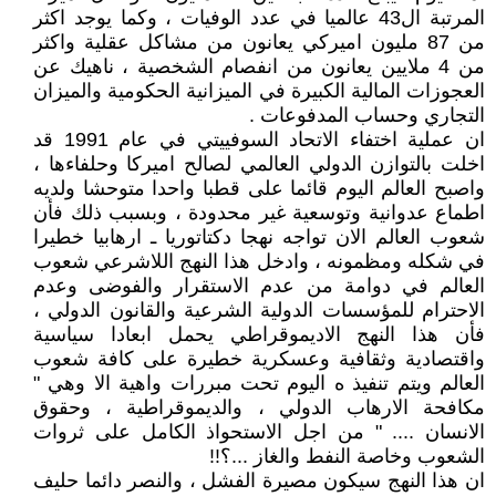
المرتبة ال43 عالميا في عدد الوفيات ، وكما يوجد اكثر
من 87 مليون اميركي يعانون من مشاكل عقلية واكثر
من 4 ملايين يعانون من انفصام الشخصية ، ناهيك عن
العجوزات المالية الكبيرة في الميزانية الحكومية والميزان
التجاري وحساب المدفوعات .
ان عملية اختفاء الاتحاد السوفييتي في عام 1991 قد
اخلت بالتوازن الدولي العالمي لصالح اميركا وحلفاءها ،
واصبح العالم اليوم قائما على قطبا واحدا متوحشا ولديه
اطماع عدوانية وتوسعية غير محدودة ، وبسبب ذلك فأن
شعوب العالم الان تواجه نهجا دكتاتوريا ـ ارهابيا خطيرا
في شكله ومظمونه ، وادخل هذا النهج اللاشرعي شعوب
العالم في دوامة من عدم الاستقرار والفوضى وعدم
الاحترام للمؤسسات الدولية الشرعية والقانون الدولي ،
فأن هذا النهج الاديموقراطي يحمل ابعادا سياسية
واقتصادية وثقافية وعسكرية خطيرة على كافة شعوب
العالم ويتم تنفيذ ه اليوم تحت مبررات واهية الا وهي "
مكافحة الارهاب الدولي ، والديموقراطية ، وحقوق
الانسان .... " من اجل الاستحواذ الكامل على ثروات
الشعوب وخاصة النفط والغاز ...؟!!
ان هذا النهج سيكون مصيرة الفشل ، والنصر دائما حليف