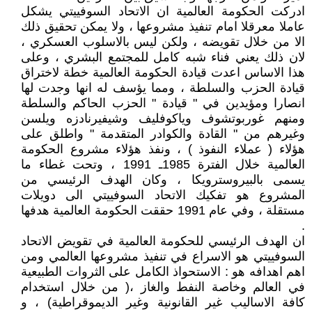
ادركت الحكومة العالمية ان الاتحاد السوفييتي يشكل
عاملا معرقلا امام تنفيذ مشروعها ، ولا يمكن تحقيق ذلك
الا من خلال تقويضه ، ولكن ليس بالاسلوب العسكري ،
لان ذلك يعني فناء شبه كامل للمجتمع البشري ، وعلى
هذا الاساس اعدت قيادة الحكومة العالمية خطة لاختراق
قيادة الحزب والسلطة ، ومما يؤسف له انها وجدت لها
انصارا ومؤيدين في " قيادة " الحزب الحاكم والسلطة
ومنهم غوربوتشوف وياكوفليف وشيفيرنادزه ويلسن
وغيرهم من " القادة والكوادر المتقدمة " واطلق على
هؤلاء ( عملاء النفوذ ) ، ونفذ هؤلاء مشروع الحكومة
العالمية خلال الفترة 1985ـ 1991 ، وتحت غطاء ما
يسمى بالبيروسترويكا ، وكان الهدف الرئيسي من
المشروع هو تفكيك الاتحاد السوفييتي الى دويلات
مستقلة ، وفي عام 1991 حققت الحكومة العالمية هدفها
.
ان الهدف الرئيسي للحكومة العالمية في تقويض الاتحاد
السوفييتي هو الاسراع في تنفيذ مشروعها العالمي ومن
اهم اهدافه هو : الاستحواذ الكامل على الثروات الطبيعية
في العالم وخاصة النفط والغاز ،( من خلال استخدام
كافة الاساليب غير القانونية وغير الديموقراطية) ، و