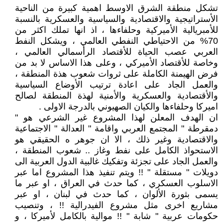
تشكل منطقة الشرق الاوسط اهمية كبيرة من الناحية
الأستراتيجية والاقتصادية والسياسية والعسكرية بالنسبة
للأمبريالية الأميركية وحلفاءها ، اذ انها تملك اكثر من
70% من الاحتياطي النفطي العالمي ، ويشكل النفط
العربي عصب الحياة للأقتصاد الرأسمالي العالمي ،
وخاصة للأقتصاد الأميركي ، وعلى هذا الاساس لا بد من
فرض الهيمنة الكاملة على ثروات شعوب هذة المنطقة ،
والعمل الجاد على اعادة ترتيب الأوضاع السياسية
والأقتصادية والعسكرية والأمنية لهذة المنطقة لصالح
اميركا وحلفاءها والكيان الصهيوني بالدرجة الاولى .
ان الهدف المعلن لهذا المشروع غير الشرعي هو "
دمقرطة " المجتمع العربي واقامة " العدالة " الاجتماعية
والاقتصادية وغير ذلك ، الا ان جوهر ه الحقيقي هو
الاستحواذ الكامل على نفط وغاز .. شعوب المنطقة ،
والعمل الجاد على تجزئة وتفكيك غالبية الدول العربية الى
دويلات " مستقلة " !! ويتم تنفيذ هذا المشروع اما عبر
الاسلوب العسكري ، كما حدث في العراق ، او عبر ما
يسمى بثورة الألوان ، كما حدث في لبنان ، او عبر
مشاريع اخرى مثل مشروع الفيدرالية !! ، وتنصيب
حكومات عربية " شابة " !! موالية بالكامل لأميركا ، و