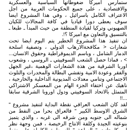
ستمارس اميركا ضغوطاتها السياسية والعسكرية
والاقتصادية ، على جميع الحكومات العربية من اجل
الاعتراف الكامل باسرائيل ، وفي هذا المشروع ايضا
سوف يعطى دورا قياديا في كافة المجالات للكيان
الصهيوني وتركيا لقيادة المنطقة من حيث المبدأ ـ طبعا ـ
بالتنسيق والتعاون مع اميركا ؟!.
ان تنفيذ هذا المشروع الخطير يتم اليوم ايضا تحت
شعارات < مكافحةالارهاب الدولي ، وتصفية اسلحة
الدمار الشامل ، وباسم الديموقراطية وحقوق الانسان...
> ، فماذا حصل الشعب السوفييتي ـ الروسي ، وشعوب
اوربا الشرقية من هذة الشعارات الوهمية ،غير الجهل
والفقر وعودة الامية وتفشي البطالة والمخدرات والتلوث
الاجتماعي وتنامي معدلات المديونية الداخلية والخارجية ،
ناهيك عن اختفاء الجزء الهام من المعسكر الاشتراكي
المتمثل بالاتحاد السوفييتي ودول اوروبا الشرقية سابقا
...!!
لقد كان الشعب العراقي نقطة البداية لتنفيذ مشروع "
الشرق الاوسط الكبير " فالعراق بحرا من النفط من
شماله الى جنوبه ومن شرقه الى غربه ، والذي يتميز
بنوعيته الجيدة وكلفة الانتاج الرخيصة ، فمن وجهة نظر