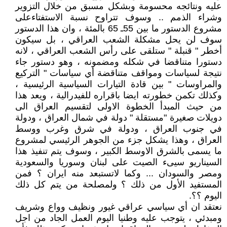
عليه ونتائجه محسومة وبشكل مسبق من خلال التزوير
وشراء الذمم .. وسوف تتراوح نسبة الاستفتاءعلى
مشروع الدستور ما بين 55ـ 65 بالمئة ، وان هذا الدستور
سوف لن يحل مشكلة الشعب العراقي ، بل سيكون
أخطر " قنبلة " ستلقى على رأس الشعب العراقي ، لانه
دستورا متناقضا في شكله ومضمونه ، وهو دستور جاء
نتيجة لسياسات ومواقف متناقضة أي سياسات " التركيع
والمراوسات " بين قادة التيارات السياسية الرئيسية ،
وكذلك تكمن خطورته ايضا باقراره للفيدرالية ، ويعد هذا
من حيث المبدأ الخطوة الاولى لتقسيم العراق الى
دويلات صغيرة "مستقلة " دولة في شمال العراق ، ودولة
في جنوب العراق ، ودولة في شرق وغرب ووسط
العراق ، وهذا يشكل جزء من الجوهر الرئيسي لمشروع
ما يسمى بالشرق الاوسط الكبير ، وسوف يتم تنفيذ هذا
السيناريو سيىء الصيت على لبنان وسوريا والسعودية
ومصر والسودان ... وكما لاتستبعد منه ايران ؟ فمن
المستفيد الأول من ذلك ؟ ولمصلحة من يتم كل ذلك
اليوم ؟؟.
نعتقد ان أي سياسي عراقي غيور ونظيف وواع وشريف
ومبدئي ، يتوجب عليه وطنيا اليوم العمل الجاد من اجل