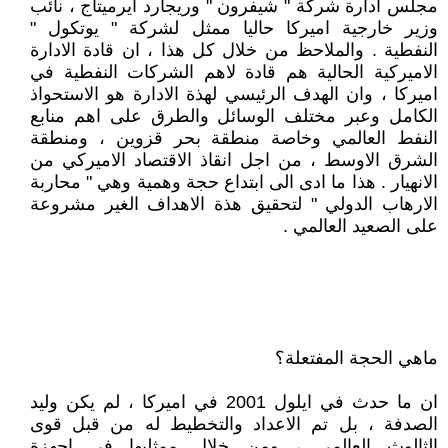
مجلس ادارة شركة " شيفرون " وريجارد ايرميتاج ، نائب
وزير خارجية اميركا حاليا ممثل لشركة " يوتكول "
النفطية . والملاحظ من خلال كل هذا ، ان قادة الادارة
الاميركية الحالية هم قادة لاهم الشركات النفطية في
اميركا ، وان الهدف الرئيسي لهذة الادارة هو الاستحواذ
الكامل وعبر مختلف الوسائل والطرق على اهم منابع
النفط العالمي وخاصة منطقة بحر قزوين ، ومنطقة
الشرق الاوسط ، من اجل انقاذ الاقتصاد الاميركي من
الانهيار . هذا ما ادى الى ابتداع حجة وهمية وهي " محاربة
الارهاب الدولي " لتحقيق هذة الاهداف الغير مشروعة
على الصعيد العالمي .
ماهي الحجة المفتعلة؟
ان ما حدث في ايلول 2001 في اميركا ، لم يكن وليد
الصدفة ، بل تم الاعداد والتخطيط له من قبل قوى
الثالوث العالمي ، ومن خلال ممثليها في اجهزة