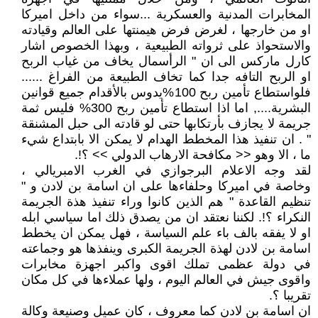
المخابرات المدنية والعسكرية ...سواء من داخل اميركا
او من خارجها ، لغرض فرض هيمنتها على العالم وقيادته
والاستحواذ على ثرواته الطبيعية ، وبهذا الخصوص اشار
كارل ماركس الى ان " الرأسمال يخاف من غياب الربح
او الربح التافه جدا كما تخاف الطبيعة من الفراغ ......
فلواستطاع تأمين ربح 100%يدوس بالأقدام جميع قوانين
البشرية...., اما اذا استطاع تأمين ربح 300% فليس ثمة
جريمة لا يجازف بأرتكابها حتى لو قادته الى حبل المشنقة
" . ان تنفيذ هذا المخطط الهدام لا يمكن الا بابتداع شيء
ما ، الا وهو << مكافحة الارهاب الدولي >> ؟!.
لقد وجه الاعلام البرجوازي في الغرب الامبريالي ،
وخاصة في اميركا وحلفاءها على ان اسامة بن لادن و "
تنظيم القاعدة " هم الذين كانوا وراء تنفيذ هذة الجريمة
النكراء ؟!. لكننا نعتقد ان من يصدق ذلك اما سياسي ابله
او لا يفقه بالف باء علم السياسة ، فهل يمكن ان يخطط
اسامة بن لادن لهذة الجريمة الكبرى وينفذها هو وجماعته
في دولة عظمى تملك اقوى واكبر اجهزة مخابرات
واقوى جيش في العالم اليوم ، ولها عملاءها في كل مكان
تقريبا ؟.
ان اسامة بن لادن كما معروف ، كان عميل وصنيعة وكالة