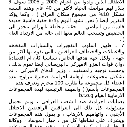
الاطفال الذين ولدوا بين اعوام 2000 و 2005 سوف لا
يقدّر لهم مواصلة الحياة لأكثر من 40 عام وهذة النسبة
تشكل 18% من مجموع سكان العراق ) ، وكما يؤكد
التقرير ايضا ( نحن نشهد اليوم ولادة حقبة فاشية جديدة
قادمة من الماضي ... حقبة محاطة بالهزائم تنحدر الى
الحضيض وتسحب العالم معها الى حالة من الارتداد العام
) .
7 ـ ظهور اسلوب التفجيرات والسيارات المفخخه
والاغتيالات والاختطاف للعراقيين ، التي تقوم بها اكثر من
جهة ، ولكل جهة هدفها الخاص، سياسيا كان ام اقتصاديا
،وان قوات الغزو الاميركي ـ البريطاني ايضا تقوم بذلك ،
وحسب توجيه رامسفيلد ، وزير الدفاع الاميركي ، تم
تشكيل مجموعات ارهابية اجرامية صغيرة يتراوح عدد
اعضاء كل مجموعة ما يقارب 100 مجرم وتعرف هذة
المجموعات بأسم( ) والمهمة الرئيسية لهذة المجموعات
الارهابية القيام b.t.o.g
بعمليات اجرامية ضد الشعب العراقي ، ويتم تحميل
مسؤولية كل ذلك الى العراقيين الرافضين الاحتلال
الأجنبي ، واتهامهم بالارهاب ، و يمول هذة المجموعات
ويشرف على نشاطها كل من ، جهاز الموساد ، ووكالة
المخابرات المركزية الاميركية ، ويقود هذة المجموعات