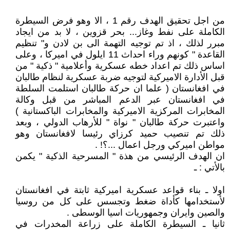
من اجل تحقيق الهدف رقم 1 ، الا وهو فرض السيطرة
الكاملة على نفط وغاز... بحر قزوين ، لا بد من ايجاد
مبرر لذلك ، اذ تم توجيه التهمة الى بن لادن و" تنظيم
القاعدة " كونهم وراء احداث 11 ايلول في اميركا ، وعلى
اساس ذلك تم اعداد خطه عسكرية وأعلامية " ذكية " من
قبل الأدارة الاميركية لتوجيه ضربة عسكرية لنظام طالبان
في افغانستان ( علما ان حركة طالبان استلمت السلطة
في افغانستان عبر الدعم المباشر من قبل وكالة
المخابرات المركزية الاميركية والمخابرات الباكستانية )
واعتبرت حركة طالبان " نواة " للأرهاب الدولي ، وبعد
ذلك تم تنصيب حميد كرزاي رئيسا لافغانستان وهو
مواطن اميركي ورجل اعمال ...؟! .
ان الهدف الرئيسي من هذة " المسرحية الذكية " يكمن
بالأتي : ـ
اولا ـ بناء قواعد عسكرية اميركية ثابتة في افغانستان
لأستخدامها كأداة ضغط وتجسس على كل من روسيا
والصين وايران وجمهوريات اسيا الوسطى .
ثانيا ـ السيطرة الكاملة على زراعة المخدرات في