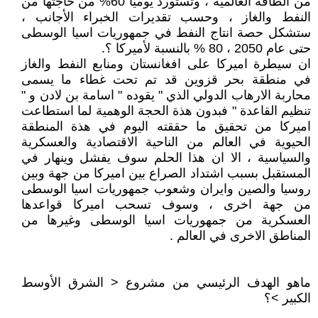
من الطاقة العالمية ، وتستورد يوميا 60% من حاجتها من
النفط والغاز ، وحسب تقديرات الخبراء الأجانب ،
ستشكل حصة انتاج النفط في جمهوريات اسيا الوسطى
حتى عام 2050 ، 80 % بالنسبة لأميركا ؟.
ان سيطرة اميركا على افغانستان ومنابع النفط والغاز
في منطقة بحر قزوين قد تم تحت غطاء ما يسمى
محاربة الارهاب الدولي الذي " يقوده " اسامة بن لادن و "
تنظيم القاعدة " فبدون هذة الحجة الوهمية لما استطاعت
اميركا من تحقيق ما حققته اليوم في هذة المنطقة
الحيوية في العالم من الناحية الاقتصادية والعسكرية
والسياسية ، الا ان هذا الحلم سوف يفشل وينهار في
المستقبل بسبب اشتداد الصراع بين اميركا من جهة وبين
روسيا والصين وايران وشعوب جمهوريات اسيا الوسطى
من جهة اخرى ، وسوف تسحب اميركا قواعدها
العسكرية من جمهوريات اسيا الوسطى وغيرها من
المناطق الاخرى في العالم .
ماهو الهدف الرئيسي من مشروع < الشرق الأوسط
الكبير >؟