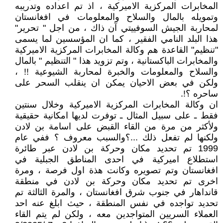
المخابرات المركزية الاميركية ، اذ تم اعداده وتدريبه
وتمويله بالمال والسلاح والمعلومات في افغانستان
لمحاربة الجيش السوفييتي آن ذاك ، من اجل " تحرير"
هذا البلد النامي الفقير ، كما ان المؤسسين لما يسمى
"تنظيم" القاعدة هم وكالة المخابرات المركزية الاميركية
والمخابرات الباكستانية ، وتم تزويد هذا " التنظيم " بالمال
والسلاح والمعلومات والخبرة لمحاربة الشيوعية !! ،
ولكن في بعض الاحيان يمكن ان ينقلب السحر على
ساحره ؟!.
ان وكالة المخابرات المركزية الاميركية وخلال سنتين
فقط ـ على سبيل المثال ـ توفرت لديها امكانية حقيقية
ولأكثر من مرة من القاء القبض على اسامة بن لادن
ولكنها لم تفعل ذلك ...؟والسبب معروف ؟ ففي عام
1999 تم تحديد مكان وحركة بن لادن عبر طائرة
استطلاع اميركية في احدى المناطق الجبلية في
افغانستان وتم تصويره وكانت هذة اول فرصة ، ومرة
اخرى تم تحديد مكان وحركة بن لادن في منطقة
قانداهار في جنوب شرق افغانستان ، والمرة الثالثة تم
تحديد تواجده في نفس المنطقة ، حيث ابلغ عنه احد
العملاء السريين المتواجدين معه ، ولكن لم يتم القاء