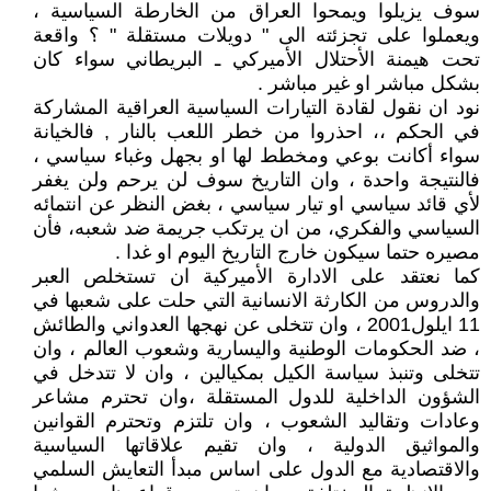
سوف يزيلوا ويمحوا العراق من الخارطة السياسية ،
ويعملوا على تجزئته الى " دويلات مستقلة " ؟ واقعة
تحت هيمنة الأحتلال الأميركي ـ البريطاني سواء كان
بشكل مباشر او غير مباشر .
نود ان نقول لقادة التيارات السياسية العراقية المشاركة
في الحكم ،، احذروا من خطر اللعب بالنار , فالخيانة
سواء أكانت بوعي ومخطط لها او بجهل وغباء سياسي ،
فالنتيجة واحدة ، وان التاريخ سوف لن يرحم ولن يغفر
لأي قائد سياسي او تيار سياسي ، بغض النظر عن انتمائه
السياسي والفكري، من ان يرتكب جريمة ضد شعبه، فأن
مصيره حتما سيكون خارج التاريخ اليوم او غدا .
كما نعتقد على الادارة الأميركية ان تستخلص العبر
والدروس من الكارثة الانسانية التي حلت على شعبها في
11 ايلول2001 ، وان تتخلى عن نهجها العدواني والطائش
، ضد الحكومات الوطنية واليسارية وشعوب العالم ، وان
تتخلى وتنبذ سياسة الكيل بمكيالين ، وان لا تتدخل في
الشؤون الداخلية للدول المستقلة ،وان تحترم مشاعر
وعادات وتقاليد الشعوب ، وان تلتزم وتحترم القوانين
والمواثيق الدولية ، وان تقيم علاقاتها السياسية
والاقتصادية مع الدول على اساس مبدأ التعايش السلمي