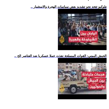
.. طوكيو تتجه نحو تشديد بعض سياسات الهجرة والاستثمار
.. الجيش اليمني: القوات المسلحة نفذت عملا عسكريا ضد العناصر الح