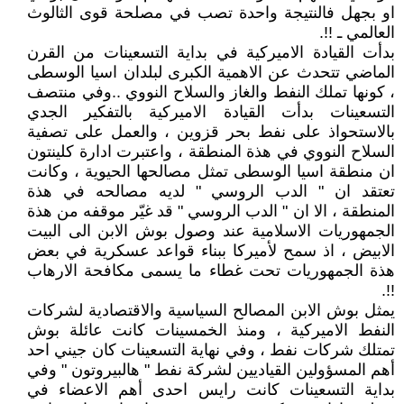
او بجهل فالنتيجة واحدة تصب في مصلحة قوى الثالوث
العالمي ـ !!.
بدأت القيادة الاميركية في بداية التسعينات من القرن
الماضي تتحدث عن الاهمية الكبرى لبلدان اسيا الوسطى
، كونها تملك النفط والغاز والسلاح النووي ..وفي منتصف
التسعينات بدأت القيادة الاميركية بالتفكير الجدي
بالاستحواذ على نفط بحر قزوين ، والعمل على تصفية
السلاح النووي في هذة المنطقة ، واعتبرت ادارة كلينتون
ان منطقة اسيا الوسطى تمثل مصالحها الحيوية ، وكانت
تعتقد ان " الدب الروسي " لديه مصالحه في هذة
المنطقة ، الا ان " الدب الروسي " قد غيّر موقفه من هذة
الجمهوريات الاسلامية عند وصول بوش الابن الى البيت
الابيض ، اذ سمح لأميركا ببناء قواعد عسكرية في بعض
هذة الجمهوريات تحت غطاء ما يسمى مكافحة الارهاب
!!.
يمثل بوش الابن المصالح السياسية والاقتصادية لشركات
النفط الاميركية ، ومنذ الخمسينات كانت عائلة بوش
تمتلك شركات نفط ، وفي نهاية التسعينات كان جيني احد
أهم المسؤولين القياديين لشركة نفط " هالبيروتون " وفي
بداية التسعينات كانت رايس احدى أهم الاعضاء في