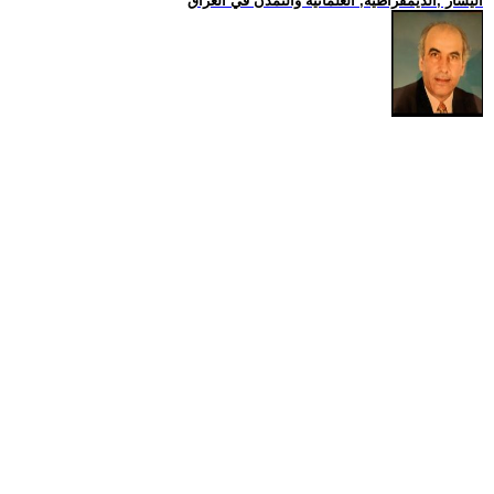
اليسار ,الديمقراطية, العلمانية والتمدن في العراق