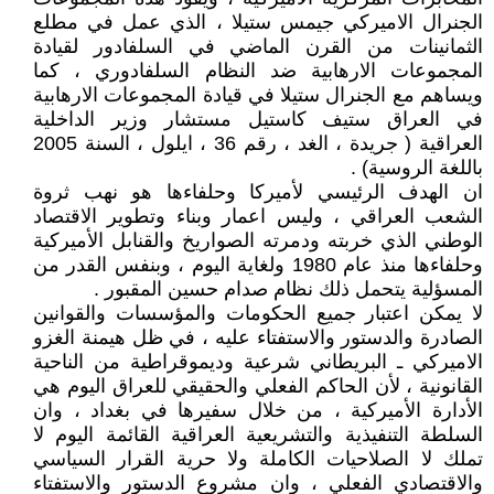
الجنرال الاميركي جيمس ستيلا ، الذي عمل في مطلع
الثمانينات من القرن الماضي في السلفادور لقيادة
المجموعات الارهابية ضد النظام السلفادوري ، كما
ويساهم مع الجنرال ستيلا في قيادة المجموعات الارهابية
في العراق ستيف كاستيل مستشار وزير الداخلية
العراقية ( جريدة ، الغد ، رقم 36 ، ايلول ، السنة 2005
باللغة الروسية) .
ان الهدف الرئيسي لأميركا وحلفاءها هو نهب ثروة
الشعب العراقي ، وليس اعمار وبناء وتطوير الاقتصاد
الوطني الذي خربته ودمرته الصواريخ والقنابل الأميركية
وحلفاءها منذ عام 1980 ولغاية اليوم ، وبنفس القدر من
المسؤلية يتحمل ذلك نظام صدام حسين المقبور .
لا يمكن اعتبار جميع الحكومات والمؤسسات والقوانين
الصادرة والدستور والاستفتاء عليه ، في ظل هيمنة الغزو
الاميركي ـ البريطاني شرعية وديموقراطية من الناحية
القانونية ، لأن الحاكم الفعلي والحقيقي للعراق اليوم هي
الأدارة الأميركية ، من خلال سفيرها في بغداد ، وان
السلطة التنفيذية والتشريعية العراقية القائمة اليوم لا
تملك لا الصلاحيات الكاملة ولا حرية القرار السياسي
والاقتصادي الفعلي ، وان مشروع الدستور والاستفتاء