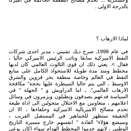
وعسكرية ... تخدم مصالح الطغمة الحاكمة في اميركا
بالدرجة الاولى .
لماذا الارهاب ؟
في عام 1998, صرح ديك تشيني ، مدير احدى شركات
النفط الاميركية سابقا ونائب الرئيس الاميركي حاليا ،
فقال >. يعني ذلك ان قوى الثالوث العالمي كان لديها
مخطط ومنذ مدة طويلة للاستحواذ الكامل على منابع
النفط في العالم وخاصة منطقة بحر قزوين والشرق
الاوسط ، التي يتم حاليا السيطرة عليها بحجة" مكافحة
الارهاب العالمي". ـ اما الدراويش و " الجهلة " في
السياسة فدعهم يصدقون ويطبلون ويزمرون في وسائل
اعلامهم ، متعاونين مع الاحتلال متحولين الى اداة طيعة
تخدم مصالح الامبريالية الاميركية وحلفاءها ، الا ان
الحقيقة ستظهر للجماهير في المستقبل القريب ،
وسيضع هؤلاء" القادة " انفسهم خارج مسيرة التاريخ
الوطني ، لانهم خدموا المخطط الهدام سواء اكان بوعي