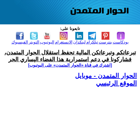
تابعونا على:
بودكاست
بنترست
تيلكرام
لينكدإن
الانستغرام
اليوتيوب
التويتر
الفيسبوك
تبرعاتكم وتبرعاتكن المالية تحفظ استقلال الحوار المتمدن،
فشاركونا في دعم استمرارية هذا الفضاء اليساري الحر
[اشترك في قناة ‫«الحوار المتمدن» على اليوتيوب]
الحوار المتمدن - موبايل
الموقع الرئيسي