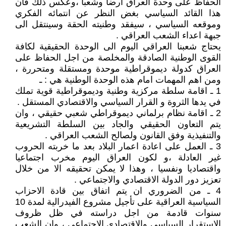
الحفاظ على وحدة العراق ارضا وشعبا ،وعكس ذلك فأن
هذا القائد السياسي بغض النظر عن انتمائه الفكري
وموقعه السياسي ، سيفقد وطنيته الحقة وسينتقل الى
جبهة اعداء الشعب العراقي .
يحتاج شعبنا العراقي اليوم الى الوحدة الحقيقية لكافة
القوى الوطنية الصادقة والمخلصة من اجل الحفاظ على
العراق كدولة ديموقراطية موحدة ومستقلة ومتحررة ،
ومن اهم المهمات امام هذه الوحدة الوطنية هي : ـ
1 ـ اقامة سلطة مركزية وطنية وديموقراطية قوية تملك
في يدها الثروة و القرار السياسي والاقتصادي المستقل .
2 ـ اقامة نظام برلماني ديموقراطي شعبي حقيقي ، وان
يتم التعاون الحقيقي والجاد بين السلطة التشريعية
والتنفيذية وفق القانون ولصالح الشعب العراقي .
3 ـ العمل على اعادة اعمار البلاد بعد ما خربته الحروب
غير العادلة ،و لكون العراق اليوم مخرب اجتماعيا
واقتصاديا ونفسيا ، وهذا لا يمكن تحقيقه الا من خلال
تعزيز دور الدولة الاقتصادي والاجتماعي .
4 ـ من الضروري ان يتم اتفاق بين قادة الاحزاب
السياسية العراقية على تأجيل مشروع الفيدرالية لمدة 10
سنوات قادمة من اجل دراسته في ظل ظروف
الاستقرار السياسي والاقتصادي الاجتماعي ، وان الشعب