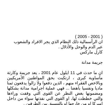
( 2001 - 2005 )
ان الرأسمالية ذلك النظام الذي يجر الافراد والشعوب
عبر الدم والوحل والأذلال .
كارل ماركس
جريمة مدانة
ان ما حدث في 11 ايلول عام 2001 ، يعد جريمة وكارثة
مآساوية كبرى ، ارتكبت بحق المواطنين الأمريكيين
وبالاخص الفقراء منهم ، الذين دفعوا ولا زالوا يدفعون ثمنا
ماديا ونفسيا باهضا ... فهي عملية اجرامية مدانة بشكلها
ومضمونها بغض النظر عن القوى التي وقفت وراءها
والتي خططت لها، او القوى التي نفذتها سواء من داخل
اميركا او من خارجها او بالتنسيق بين الطرفين .