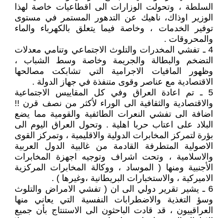
السلطة ، وتحولت الوزارات الى اقطاعيات خاصة لهذا
الوزير اوذاك، ناهيك عن التدهور المستمر في مستوى
توفير الخدمات ، وخاصة فيما يتعلق بالكهرباء والماء
والمحروقات .
4 ـ تفشي المخدرات والتلوث الاجتماعي وتنامي معدلات
التضخم والبطالة والجريمة وخاصة وسط الشباب ،
وظهور المافيات الاجرامية التي تشابكت مصالحها
الاقتصادية مع عناصر وقوى متنفذة في جهاز الدولة .
5 ـ تم اعادة العراق وفي كل المقاييس الاجتماعية
والاقتصادية والثقافية الى الوراء لأكثر من نصف قرن !!
اضافة الى تفشي النعرات الطائفية والقومية مما يضع
البلاد على اعتاب حربا اهلية . وتحول العراق اليوم الى
بؤرة لتمركز المخابرات الدولية والاقليمية ، وتمركز القوى
الاصولية المتطرفة القادمة من غالبية الدول العربية
والاسلامية ، وتحت اشراف وتوجيه اجهزة المخابرات
الأجنبية ومنها ( الموساد ، ووكالة المخابرات المركزية
الاميركية ، والاستخبارات البريطانية ،وغيرها ) .
6 ـ يشير تقرير دولي الى ان ( تفشي الامراض والتلوث
وسؤ التغذية والاضطرابات النفسية التي يعاني منها
العراقييون ، قد قادت الباحثون الى الاستنتاج بأن جميع