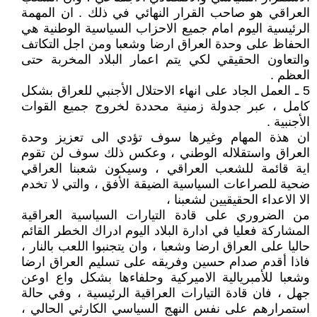
العراقي هو صاحب القرار النهائي في ذلك . ان المهمة
الرئيسية اليوم امام جميع الاحزاب السياسية الوطنية هي
الحفاظ على وحدة العراق ارضا وشعبا ومن اجل التكاتف
والتعاون الحقيقي لكي يتم اعمار البلاد المخربة حتى
العظم .
5 ـ العمل الجاد على انهاء الاحتلال الأجنبي للعراق بشكل
كامل ، عبر جدولة زمنية محددة لخروج جميع القوات
الأجنبية .
ان هذة المهام وغيرها سوف تؤدي الى تعزيز وحدة
العراق واستقلاله الوطني ، وعكس ذلك سوف لن تقوم
اية قائمة للشعب العراقي ، وسيكون شعبنا العراقي
ضحية للصراعات السياسية الضيقة الأفق ، والتي لا تخدم
الا الاعداء الحقيقيين لشعبنا ،
من الضروري على قادة التيارات السياسية العراقية
المشاركة فعليا في ادارة البلاد اليوم ادراك الخطر القائم
حاليا على العراق ارضا وشعبا ، وان يتجنبوا اللعب بالنار ،
فاذا أقدم صدام حسين وفريقه على تسليم العراق ارضا
وشعبا للأمبريالية الاميركية وحلفاءها بشكل واع اوعن
جهل ، فان قادة التيارات العراقية الرئيسية ، وفي حالة
استمرارهم على نفس النهج السياسي الكارثي الحالي ،