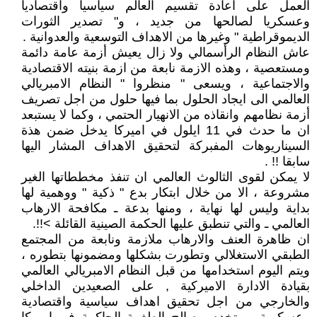
العمل على اعادة تقسيم العالم سياسيا واقتصاديا
وعسكريا لصالحها من جديد ، و" تصدير الثورات
الديموقراطية " وغيرها من الاهداف التوسعية والعدوانية .
عاش النظام الرأسمالي ولا زال يعيش أزمة عامة دائمة
ومستعصية ، وهذه الازمة نابعة من ازمة بنيته الاقتصادية
والاجتماعية ، ويسعى " منظروا " النظام الامبريالي
العالمي الى ايجاد الحلول بما فيها حلول من اجل تصريف
أزمة نظامهم وانقاذه من الانهيار الحتمي ، وكما لا يستبعد
ان ما حدث في 11 ايلول في اميركا يدخل ضمن هذة
السيناريوهات المفبركة لتحقيق الاهداف المشار اليها
سابقا !! .
لا يمكن لقوى الثالوث العالمي ان تنفذ مخططاتها الغير
مشروعة ، الا من خلال ابتكار بدع " ذكية " ووهمية لها
بداية وليس لها نهاية ، ومنها بدعة ـ مكافحة الارهاب
العالمي ـ والتي تنطبق عليها الحكمة الصينية القائلة >!!.
ان ظاهرة العنف والارهاب ملازمة ونابعة من المجتمع
الطبقي الاستغلالي وتطورت بشكلها ومضمونها بتطوره ،
ويتم اليوم استخدامها من قبل النظام الامبريالي العالمي
بقيادة الادارة الاميركية , على الصعيدين الداخلي
والخارجي من اجل تحقيق اهداف سياسية واقتصادية