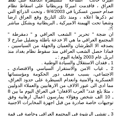
اميركا حانت " الساعة " للسيطرة الكاملة على نفط
العراق ، فاقدمت اميركا وبريطانيا على اسقاط نظام
صدام حسين عسكريا في 9/4/2003 ، وتحت الذرائع التي
تم ذكرها اعلاه ، ومنذ ذلك التاريخ وقع العراق ارضا
وشعبا تحت الهيمنة الاميركية ـ البريطانية وبشكل مباشر
؟!.
ان ضجة " تحرير " الشعب العراقي و " دمقرطة "
المجتمع العراقي ما هي الا خدعة باطلة وتضليل صارخ لا
يصدقه الا الطرشان والعميان والجهلة من السياسيين ،
فماذا حصل الشعب العراقي منذ سقوط نظام بغداد منذ
ابريل عام 2003 ولغاية اليوم : ـ
1 ـ فقدان الاستقلال والسيادة الوطنية .
2 ـ غياب الامن والاستقرار السياسي والاقتصادي ـ
الاجتماعي، بسبب ضعف دور الحكومة ومؤسساتها
العسكرية والامنية وانعدام السيطرة على حدود العراق،
مما ادى الى عبور الالاف من الارهابيين والعملاء الدوليين
، مثلا بلغ عدد" العرب الافغان" في العراق اليوم ما بين 8
ـ 10 الف شخص وهؤلاء يمارسون اعمال ارهابية وفق
توجيهات خاصة صادرة من قبل اجهزة المخابرات الاجنبية
.
3 ـ تفشي الرشوة في المجتمع العراقي وخاصة في قمة