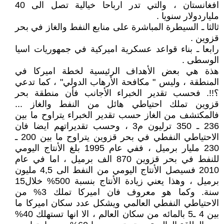
افغانستان ، والتي تدر ارباحا خيالية تصل الى 40
ملياردولار سنويا .
ثالثا ـ السيطرة المباشرة على منابع النفط والغاز في بحر
قزوين .
رابعا ـ بناء قواعد عسكرية اميركية في جمهوريات اسيا
الوسطى .
هذة هي بعض الأهداف الرئيسية لخطة اميركا في
المنطقة ، وليس " مكافحة الأرهاب الدولي" ، كما تدعي
؟!!. فحسب تقدير الخبراء الأجانب فأن منطقة بحر
قزوين تملك احتياطي هائل من النفط والغاز ...
فالمكتشف من الغاز حسب تقدير الخبراء يتراوح ما بين
236 ـ 350 ترليون م3 ، وحسب تقديراتهم ايضا فان
الاحتياطي النفطي في بحر قزوين يتراوح ما بين 200 ـ
230 مليار برميل ، ففي عام 1995 بلغ الأنتاج اليومي
للنفط في بحر قزوين 870 الف برميل ، اما في عام
2010 فسيصل الأنتاج اليومي من النفط الى 4,5 مليون
برميل ، وهذا يعني زيادة الأنتاج بنسبة 500% خلال15
سنة. وكما هو معروف فان اميركا تملك 3% من
الاحتياطي النفطي العالمي ويشكل عدد سكان اميركا ما
بين 4 ـ5 بالمائه من سكان العالم ، الا انها تستهلك 40%