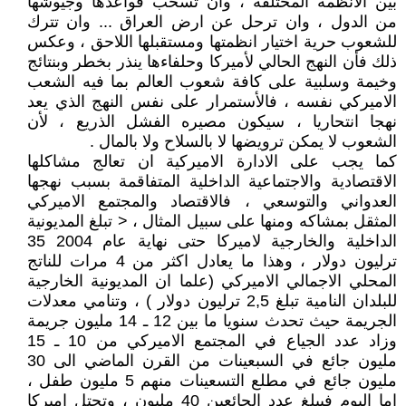
بين الانظمة المختلفة ، وان تسحب قواعدها وجيوشها
من الدول ، وان ترحل عن ارض العراق ... وان تترك
للشعوب حرية اختيار انظمتها ومستقبلها اللاحق ، وعكس
ذلك فأن النهج الحالي لأميركا وحلفاءها ينذر بخطر وبنتائج
وخيمة وسلبية على كافة شعوب العالم بما فيه الشعب
الاميركي نفسه ، فالأستمرار على نفس النهج الذي يعد
نهجا انتحاريا ، سيكون مصيره الفشل الذريع ، لأن
الشعوب لا يمكن ترويضها لا بالسلاح ولا بالمال .
كما يجب على الادارة الاميركية ان تعالج مشاكلها
الاقتصادية والاجتماعية الداخلية المتفاقمة بسبب نهجها
العدواني والتوسعي ، فالاقتصاد والمجتمع الاميركي
المثقل بمشاكه ومنها على سبيل المثال ، < تبلغ المديونية
الداخلية والخارجية لاميركا حتى نهاية عام 2004 35
ترليون دولار ، وهذا ما يعادل اكثر من 4 مرات للناتج
المحلي الاجمالي الاميركي (علما ان المديونية الخارجية
للبلدان النامية تبلغ 2,5 ترليون دولار ) ، وتنامي معدلات
الجريمة حيث تحدث سنويا ما بين 12 ـ 14 مليون جريمة
وزاد عدد الجياع في المجتمع الاميركي من 10 ـ 15
مليون جائع في السبعينات من القرن الماضي الى 30
مليون جائع في مطلع التسعينات منهم 5 مليون طفل ،
اما اليوم فيبلغ عدد الجائعين 40 مليون ، وتحتل اميركا