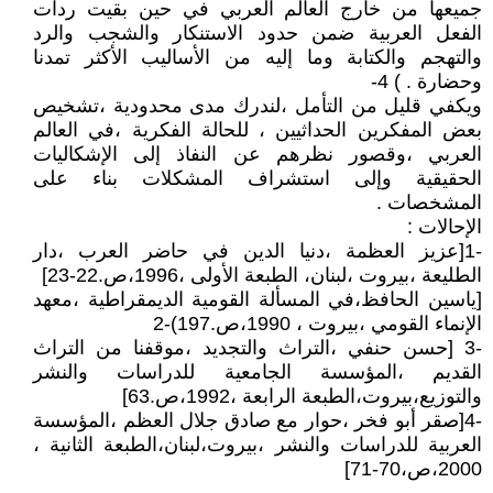
جميعها من خارج العالم العربي في حين بقيت ردات
الفعل العربية ضمن حدود الاستنكار والشجب والرد
والتهجم والكتابة وما إليه من الأساليب الأكثر تمدنا
وحضارة . ) 4-
ويكفي قليل من التأمل ،لندرك مدى محدودية ،تشخيص
بعض المفكرين الحداثيين ، للحالة الفكرية ،في العالم
العربي ،وقصور نظرهم عن النفاذ إلى الإشكاليات
الحقيقية وإلى استشراف المشكلات بناء على
المشخصات .
الإحالات :
-1[عزيز العظمة ،دنيا الدين في حاضر العرب ،دار
الطليعة ،بيروت ،لبنان، الطبعة الأولى ،1996،ص.22-23]
[ياسين الحافظ،في المسألة القومية الديمقراطية ،معهد
الإنماء القومي ،بيروت ، 1990،ص.197)-2
-3 [حسن حنفي ،التراث والتجديد ،موقفنا من التراث
القديم ،المؤسسة الجامعية للدراسات والنشر
والتوزيع،بيروت،الطبعة الرابعة ،1992،ص.63]
-4[صقر أبو فخر ،حوار مع صادق جلال العظم ،المؤسسة
العربية للدراسات والنشر ،بيروت،لبنان،الطبعة الثانية ،
2000،ص،70-71]