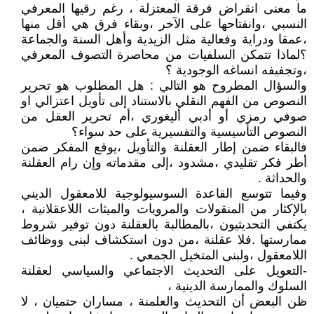
ما معنى انقراض فرقة المعتزلة ، رغم رقيها المعرفي
النسبي ،وانفتاحها على الآخر ،وبقاء فرق هي أقل منها
،عمقا ودراية وفعالية مثل الزيدية وأهل السنة والجماعة
؟لماذا تتمكن السلفيات من محاصرة التصوف المعرفي
،وتجفيفه انساغه الوجودية ؟
والسؤال المطروح هو التالي : هل المطلوب هو تحرير
النصوص من الفهم النقلي بالاستناد إلى تأويل اعتزالي او
صوفي رمزي أو أدبي أليغوري ،أم تحرير العقل من
النصوص التأسيسية والتفسيرية على حد سواء؟
فالبقاء ضمن إطار العقلنة والتأويل ،يوقع المفكر ضمن
أطر فكر تقليدي ،مشدود ،إلى مقدماته وإن رام العقلنة
والحداثة .
وفيما تتوسع القاعدة السوسيولوجية للامعقول الديني
بالإكثار من المنقولات والمرويات والميثات اللاعقلانية ،
يكتفي التحديثيون ،بالمطالبة بالعقلنة دون توفير شروط
ممارستها .فلا عقلنة ،من دون استكشاف لبنى ووظائف
اللامعقول ،ولبنى المتخيل الجمعي .
-التعويل على التحديث الاجتماعي والسياسي لعقلنة
السلوك والممارسة الدينية ،
ظن البعض أن التحديث والعلمنة ، مساران حتميان ، لا