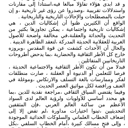
و قد ابدى هؤلاء تفاؤلا مبالغا فيه،استنادا إلى مقارنات
واستدلالات تقريبية ،وصدروا عن رؤى غير تاريخية ،و إن
حبلت بالمصطلحات والإحالات التاريخية والتاريخانية .
الواقع أن الكثيرين ظنوا أن إشكاليات الدين ، هي
إشكاليات تاريخية واجتماعية ، يمكن تجاوزها بكثير من
التحديث والحداثة والعقلنة،في مخالفة واضحة للأصول
الغربية للعقلانية الحديثة المدركة ،لتعقد الظاهرة الدينية .
والحال أن الأحداث كشفت عن قوة المقدس ،وبروزه
خارج كل الأطر الثقافية والحضارية ،بما يدحض أطروحات
التاريخانيين المتفائلين .
فبدلا من أن تكون الأطر الثقافية والاجتماعية الحديثة ،
فرصا للتعلمن أو الدنيوة أو العقلنة ، صارت منطلقات
لفكر وممارسات بالغة التسلف والارتكاس ،وموغلة في
العنف ورافضة لكل مواثيق العصر الحديث .
وفيما يقتضي السياق الثقافي ،مراجعة نقدية للدين ،بما
هو محدد أساسي للأولويات ولرؤية العالم لدى السواد
الأعظم من ساكنة العالم العربي ،فإن المثقفين
التحديثيين ،تبنوا اختيارات مداورة ،لم تفض إلا إلى
إضعاف الخطاب العلماني والسلوكات الحداثية الموجودة
، وإلى فتح مسالك كبيرة ،أمام الخطاب السلفي ،بكل