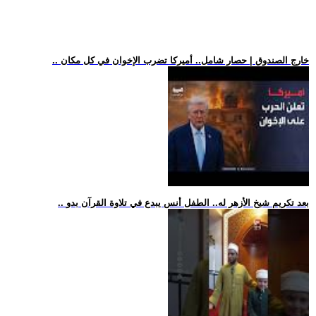
.. خارج الصندوق | حصار شامل.. أميركا تضرب الإخوان في كل مكان
.. بعد تكريم شيخ الأزهر له.. الطفل أنس يبدع في تلاوة القرآن بدو