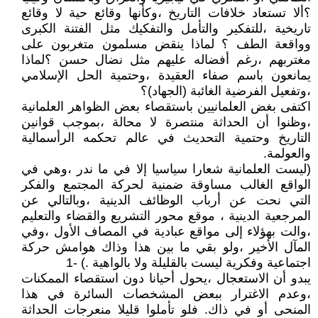
؟ألا تستعاد خلافات التاريخ ،وكأنها وقائع حية لا وقائع
تاريخية ،للتفكير والتأمل والتفكيك مثل الفتنة الكبرى
وواقعة الطف ؟ لماذا ينقض مسلمون متغربون على
مغتربهم ،رغم أفضاله عليهم مثل نضال حسن ؟لماذا
يمانعون باسم صفاء العقيدة ،وحتمية الحل الإسلامي
،وتفعيل الفرضية الغائبة (الجهاد)؟
اكتفى بغض العلمانيين باستقصاء بعض الظواهر العلمانية
،وظنوا أن الحداثة منتصرة لا محالة ،بموجب قوانين
التاريخ وحتمية التحديث في عالم تحكمه الرأسمالية
والعولمة.
(ليست العلمانية شعارا سياسيا إلا في ما ندر ،وهي في
الواقع الغالب مساوقة ضمنية لحركة المجتمع والفكر
التي نحت عن أرباب الوظائف الدينية ،وبالتالي عن
المرجعية الدينية ، موقع محور التشريع والقضاء والتعليم
،والت بهؤلاء إلى مواقع عبادية في المصاف الأول ،وفي
المآل الأخير ،ولو بقي ما بين هذا وذاك هوامش حركة
اجتماعية وفكرية ليست بالقليلة ولا بالواهية .) -1
يبدو أن الاستعجال ،يحول أحيانا دون استقصاء الممكنات
،وعدم الاغترار ببعض المشخصات السائرة في هذا
المنحى أو في ذاك. فلو تأملوا قليلا منعرجات الحداثة