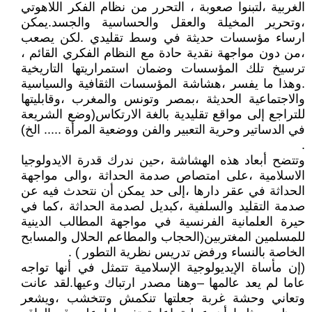
الغربية ،لتبنوا صعوبة ، التحرر من نظام الفكر اللاهوتي
،وتحرير المخيلة والعقل والحساسية والجسد.يمكن
ارساء مؤسسات حديثة في وسط تقليدي .لكن يصعب
،من دون مواجهة نقدية حادة مع النظام الفكري القائم ،
ترسيخ تلك المؤسسات وضمان استمراريتها التاريخية
.وهذا ما يفسر ،هشاشة المؤسسات الثقافية والسياسية
والاجتماعية الحديثة ،بمصر وتونس والمغرب ،وقابليتها
للتراجع إلى مواقع تقليدية بالغة الارتكاس(وضع الشريعة
في الدساتير وحرية التعبير والفن ووضعية المرأة ..... الخ)
.
وتتضح أبعاد هذه الهشاشة ،حين ندرك قدرة الايدولوجيا
الاسلامية ،على امتصاص صدمة الحداثة ،والى مواجهة
الحداثة في عقر دارها ،إلى حد يمكن أن نتحدث فيه عن
صدمة التقليد والسلفية ،كبديل لصدمة الحداثة ،كما في
حيرة العلمانية الفرنسية في مواجهة المطالب الدينية
للمسلمين المغتربين(الحجاب والمطاعم الحلال والمسابح
الخاصة بالنساء ورفض تدريس نظرية التطور ) .
(إن مأساة الإيديولوجية الإسلامية تتمثل في أنها تواجه
عاما لم يعد عالمها –وهنا مصدر ارتباك وعيها.لقد عانت
وتعاني وحشة غربة جعلتها تنكمش وتتخشب ،ويشعر