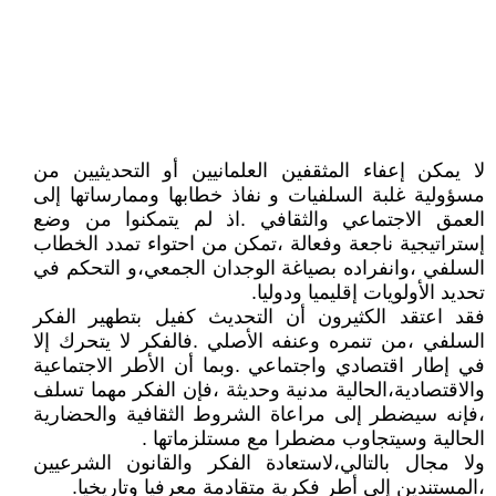
لا يمكن إعفاء المثقفين العلمانيين أو التحديثيين من
مسؤولية غلبة السلفيات و نفاذ خطابها وممارساتها إلى
العمق الاجتماعي والثقافي .اذ لم يتمكنوا من وضع
إستراتيجية ناجعة وفعالة ،تمكن من احتواء تمدد الخطاب
السلفي ،وانفراده بصياغة الوجدان الجمعي،و التحكم في
تحديد الأولويات إقليميا ودوليا.
فقد اعتقد الكثيرون أن التحديث كفيل بتطهير الفكر
السلفي ،من تنمره وعنفه الأصلي .فالفكر لا يتحرك إلا
في إطار اقتصادي واجتماعي .وبما أن الأطر الاجتماعية
والاقتصادية،الحالية مدنية وحديثة ،فإن الفكر مهما تسلف
،فإنه سيضطر إلى مراعاة الشروط الثقافية والحضارية
الحالية وسيتجاوب مضطرا مع مستلزماتها .
ولا مجال بالتالي،لاستعادة الفكر والقانون الشرعيين
،المستندين إلى أطر فكرية متقادمة معرفيا وتاريخيا.