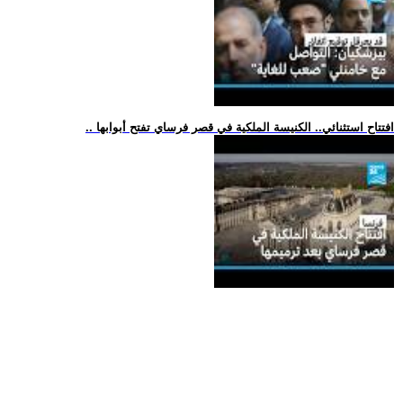
.. افتتاح استثنائي.. الكنيسة الملكية في قصر فرساي تفتح أبوابها