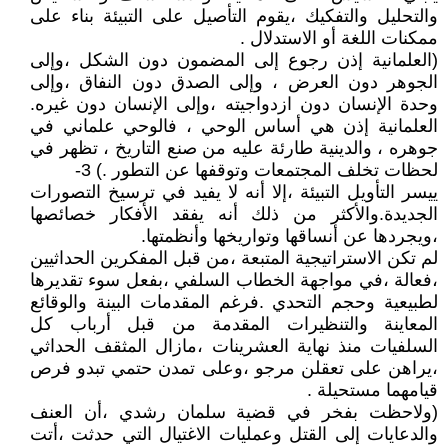
والتحليل والتفكيك ،يقوم التأصيل على التبيئة بناء على
ممكنات اللغة أو الاستدلال .
(العلمانية إذن رجوع إلى المضمون دون الشكل ،وإلى
الجوهر دون العرض ، وإلى الصدق دون النفاق ،وإلى
وحدة الإنسان دون ازدواجيته ،وإلى الإنسان دون غيره.
العلمانية إذن هي أساس الوحي ، فالوحي علماني في
جوهره ، والدينية طارئة عليه من صنع التاريخ ، تظهر في
لحظات تخلف المجتمعات وتوقفها عن التطور .) 3-
ييسر التأويل التبيئة ،إلا أنه لا يفيد في ترسيخ التصورات
الجديدة.والأكثر من ذلك أنه يفقد الأفكار خصائصها
،ويجردها عن أنساقها وتواريخها وأنظمتها.
لم تكن الاستراتيجية المتبعة ،من قبل المفكرين الحداثيين
،فعالة ،في مواجهة الخطاب السلفي ،بفعل سوء تقديرها
لطبيعية وحجم التحدي .فرغم المقدمات البينة والوقائع
المعاينة والتنظيرات المقدمة من قبل أرباب كل
السلفيات منذ نهاية العشرينات ،مازال المثقف الحداثي
،يراهن على تعقلن مرجو ،وعلى تمدن حتمي تبدو فرص
قيامهما مستحيلة .
(ولاحظت بفخر في قضية سلمان رشدي ،أن العنف
والدعايات إلى القتل وعمليات الاغتيال التي حدثت ،أتت