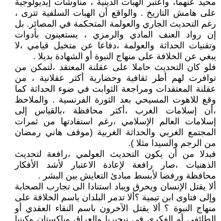
محيد عنهما، واعتبر الهبات الدينية ، مناوشات إيديولوجية
على هامش التاريخ . والواقع أن الهبات السلفية تترى ،
رغم التحديث الجاري والعولمة المتحكمة في المصائر. بل
إن رواد العنف المادي والرمزي ، يستعينون بأدوات
وتقنيات الحداثة والعولمة ،دفاعا عن متخيل قيامي ،لا
يبغي عن الخلافة على منهاج النبوة أو الشهادة بديلا .
فلو كان التحديث حاملا على عقلنة المعتقد ،لتمكن من
توافرت لهم أطر ثقافية وحضارية أكثر عقلانية ، من
عقلنة المعتقدات ومراجعة الثوابت في ضوء الحداثة كما
وقع للاهوت المسيحي بعد الثورة الفرنسية . والملاحظ
،أن إسلامات الغرب ،أكثر محافظة ،بالقياس إلى
إسلامات العالم الإسلامي ،رغم استفادتها من ثمرات
المجتمع الغربي والحداثة الغربية (موقف هاني رمضان
من الرجم والسيدا مثلا ).
فبدلا من أن يكون التحديث العولمي ،رافعة لتحديث
الذهنيات ،صار رافعة لإعادة الاعتبار لأشد الأفكار
محافظة ورفضا لأبسط مبادئ التعايش بين البشر .
ألا يقتل الإنسان ويحرق ويباد استنادا الى تجارب الصحابة
وإلى فتاوى ابن تيمية ؟ألا تدمر البلدان باسم الخلافة على
منهاج النبوة ؟ ألا يقتل الآخرون باسم النقاء العقدي أو
الطائفي أو الفكري في نيجيريا والعراق وباكستان وكينيا