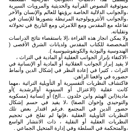
بموثوقية النصوص القرآنية والحديثية والمرويات السيرية
،والجوانب الدلالية الخاصة برؤيتها للعالم والإنسان والآخر
،والجوانب الأنثروبولوجية المرتبطة بتصورها للإنسان في
تفاعله مع المقدس ومع اللامرئي ومع التاريخ في تحولاته
وتقلباته.
ولا يمكن انجاز هذه القراءة ،إلا باستقصاء نتائج الدراسات
المخصصة للكتاب المقدس ولديانات الشرق الأقصى (
الهندوسية والبوذية والكونفوشيوسية ).
-الاكتفاء بإبراز الجوانب العقلية أو المادية في التراث ،
لا يفيد إبراز الجوانب العقلانية أو المادية أو الإنسانية في
التراث ، كثيرا في إعادة النظر في إشكال الدين وأنماط
حضوره في واقعنا الراهن.
فاكتشاف النظريات التفسيرية أو التأويلية التراثية ،مهما
كانت عقلية (الاعتزال أو السينوية أوالرشدية )أو
مادية(ابن الهيثم وابن خلدون ...الخ) أو إنسانية (مسكويه
والتوحيدي وإخوان الصفا) ،لا يفيد في حسم إشكال
حضور الدين في المجتمع .فرغم اقتدار بعض تلك
النظريات التأويلية العقلية ،فإنها لم تفلح في تحجيم
النظريات العقلية أو النقلية ، ذات الانتشار الواسع
،والمتحكمة في السلطة وفي إدارة المتخيل الجماعي .