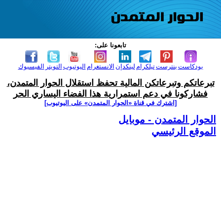
تابعونا على:
بودكاست
بنترست
تيلكرام
لينكدإن
الانستغرام
اليوتيوب
التويتر
الفيسبوك
تبرعاتكم وتبرعاتكن المالية تحفظ استقلال الحوار المتمدن،
فشاركونا في دعم استمرارية هذا الفضاء اليساري الحر
[اشترك في قناة ‫«الحوار المتمدن» على اليوتيوب]
الحوار المتمدن - موبايل
الموقع الرئيسي