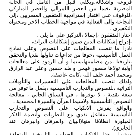
فروعه وأشكاله.ويكفي قليل من التأمل في الحالة
المصرية ،فيما بين العصر الليبرالي والعصر المباركي
،للوقوف على افتقار إستراتجية المثقفين المصريين ،إلى
النجاعة والى الفعالية في مواجهة الخطاب الآخر ومحتواه
التكفيري .
اختار المثقفون ،إجمالا ،التركيز على ما يلي :
-إدراج إشكاليات الدين ضمن إشكاليات التراث،
نادرا ما تنصب المعالجات على النصوص وعلى نماذج
العمل التأسيسية ،خوفا من تداعيات تناولها نقديا والتحقق
،تاريخيا ،من مضامينها،سيما و أن الردود على معالجات
أولية تولاها منصور فهمي و طه حسين وعلي عبد الرازق
ومحمد أحمد خلف الله ،كانت عاصفة.
ولذلك تنصب المعالجات على التفسيرات والتأويلات
التراثية ،للنصوص والتجارب التأسيسية ،بفعل ما توفر من
سعة نقدية ، لا توفرها ، في السياق الحالي ، معالجة
النصوص التأسيسية ولاسيما القرآن والسيرة المحمدية .
والواقع يفرض الانكباب على النصوص والتجارب
التأسيسية ،بتفاعل نقدي مع النظريات وأنظمة الفكر
المبلورة انطلاقا منها(البيان والعرفان والبرهان عند
الجابري).
ويشمل هذا الانكباب ،الجوانب التاريخية المتعلقة