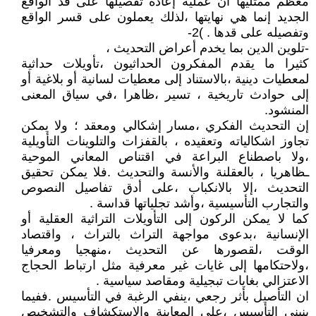
معظم ممثليها أن عملية إعادة تفصيلها على قد الواقع
الجديد إنما هي نهايتها ،لذلك يعملون على قسر الواقع
وتفصيله على قدها . )2-
-تلوين الدين بما يخدم أعراض التحديث ،
كثيرا ما يقدم المفكرون الحداثيون ،تأويلات حداثية
لمعطيات دينية ،بالاستناد إلى معطيات لسانية أو بلاغية أو
إلى حوادث تاريخية ، تسير ،ظاهرا ،في سياق المعنى
المنشود.
إن التحديث الفكري ،مسار إشكالي ومعقد ؛ ولا يمكن
تجاوز اشكالياته وتعقيده ، بالقفزات والتلوينات التأويلية
،ولا باصطناع البراعة في اقتناص المعاني الموحية
ـظاهريا ، بالعقلنة والأنسة والتحديث .فلا يمكن تحقيق
التحديث ،إلا بالانكباب ،على أدق تفاصيل النصوص
والتجارب التأسيسية ،وأشد تجلياتها قداسة .
كما لا يمكن الركون إلى التأويلات التراثية العقلية أو
الإنسانية ،بدعوى مواجهة التراث بالتراث ، واقتصاد
الوقت ،لقصورها عن التحديث ،منهجيا ومعرفيا
،ولاحتكامها إلى غايات غير معرفية مثل ارتباط الحجاج
الاعتزالي بغايات تبجيلية ومقاصد سياسية .
ان التأصيل بأثر رجعي ،ينفي الرغبة في التأسيس .ففيما
ينبني التأسيس ،على المعاينة والاستكشاف والتشخيص