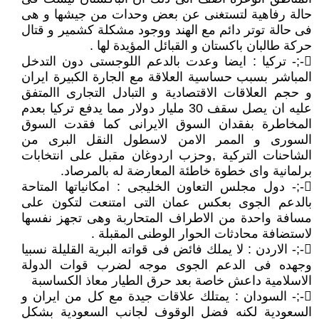
حالة رفاهية لتستغنى عن بعض وحدات من جيشها و هى
فى حالة توتر دائم مع الهند ووجود مشكلة كشمير و قتال
حركة طالبان باكستان و القبائل المؤيدة لها .
-;- تركيا : ايضا وعدت بالدعم اللوجستى دون التدخل
المباشر بسبب حساسية العلاقة مع الجارة الكبيرة ايران
و حجم العلاقات الاقتصادية و التبادل التجارى االمتفق
عليه ان يصل سقف 30 مليار دولار مما يدفع تركيا بعدم
المخاطرة بفقدان السوق الايرانى كما فقدت السوق
السورى و الممر الامن لاسطول النقل البرى من
الشاحنات التركية ,وحزب اردوغان مقبل على انتخابات
برلمانية واى خطوة خاطئة المعارضة له بالمرصاد.
-;- دول مجلس التعاون الخليجى : امكانياتها المتاحة
بالدعم الجوى بعكس عمان التى امتنعت لتكون على
مسافة واحدة من الاطراف المتحاربة وهى تجهز نفسها
لاستضافة محادثات الحوار الوطنى المقبلة .
-;- الاردن : لا يملك فائض فى قواته البرية القليلة نسبيا
وجهده فى الدعم الجوى موجه لضرب قوات الدولة
الاسلامية داعش خاصة بعد حرق الطيار معاذ الكساسبة
-;- السودان : يمتلك علاقات جيدة مع كل من ايران و
السعودية لكنه فضل الوقوف لجانب السعودية بشكل