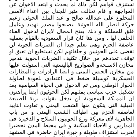
تستنزف قواهم لكن ذلك لم يحدث و ابتعد الاخوان عن
المواجهة و قام تحالف مثير للجدل بين اعداء الامس
المخلوع على عبدالله صالح و عبد الملك الحوثى زعيم
حركة انصار الله الحوثية ليصبحوا مصدر تهديد وعامل
قلق للمملكة و ذلك بفتح المجال لايران لدخول الفناء
الخلفى لها . ومن هنا كان قرار السعودية بالقيام بعملية
عاصفة الحزم وهى تعلم جيدا ان الضربات الجوية لن
تقضى على الحوثيين و حلفائهم لكن تستطيع ان تعيق او
توقف تمددهم من خلال تكثيف الضربات الجوية لتدمير
مخازن الاسلحةو الصواريخ الباليستية التى استولت عليها
من مخازن الجيش اليمنى و ايضا الرادرات و المطارات
العسكرية كوسيلة ضغط فى اعتقادى للعودة لطاولة
الحوار الوطنى ومن ثم الدخول فى الحياة السياسية بعد
تشكيل حزب سياسى يمثلهم لكن الحوثيون ايضا يراهنون
ان المملكة السعودية لن تدخل بقوات برية للطبيعة
القبلية التى يتكون منها الشعب اليمنى و تفاوت التاييد
لعاصفة الحزم بين اطياف الشعب اليمنى و من باب
الجاهزية لاى معركة وزع الحوثيون السلاح و الذخيرة فى
المدارس و الاحياء السكنية و فى محيط المدن تحضيرا
لحرب استنزاف طويلة و خبرة ايران حاضرة فى المشهد