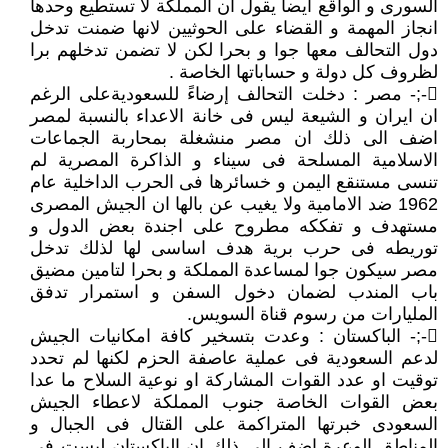
السورى و الواقع ايضا يقول ان المملكة لا تستطيع وحدها
انجاز المهمة و القضاء على الحوثيين لانها ضمنت تدخل
دول التحالف معها جوا و بحرا لكن لا تضمن تدخلهم برا
لظروف كل دولة و حساباتها الخاصة .
-;- مصر : دخلت التحالف إرضاءً للسعوديةعلى الرغم
ان ايران و الشيعة ليس فى خانة الاعداء بالنسبة لمصر
اضف الى ذلك ان مصر منشغلة بمحاربة الجماعات
الاسلامية المسلحة فى سيناء و الذاكرة المصرية لم
تنسى مستنقع اليمن و خسائرها فى الحرب الداخلية عام
1962 ضد الامامية ولا يغيب عن بالها ان الجيش المصرى
مستهدف و تفككه مطروح على اجندة بعض الدول و
توريطه فى حرب برية هدف اساسى لها لذلك تدخل
مصر سيكون جوا لمساعدة المملكة و بحرا لتامين مضيق
باب المندب لضمان دخول السفن و استمرار تدفق
المليارات من رسوم قناة السويس.
-;- الباكستان : وعدت بتسخير كافة امكانيات الجيش
لدعم السعودية فى عملية عاصفة الحزم لكنها لم تحدد
توقيت او عدد القوات المشاركة او نوعية السلاح ما عدا
بعض القوات الخاصة جنوب المملكة لاعطاء الجيش
السعودى خبرتها المتراكمة على القتال فى الجبال و
المناطق الوعرة اضف الى ذلك ان الباكستان ليست فى