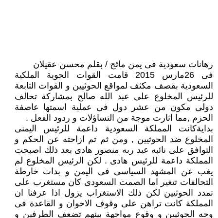
رهانات سعودية فى يمن مائج / بقلم محسن عقيلان
فى 26مارس 2015 قامت القوات الجوية الملكية
السعودية بقصف مكثف لمواقع الحوثيين و القوات التابعة
للرئيس المخلوع على عبد الله صالح بمشاركة تحالف
دولى مكون من عشر دول فى عملية اسمتها عاصفة
الحزم ,مما اثارت موجة من التساؤلات و ردود الفعل .
بدايةكانت المملكة السعودية داعمة للرئيس اليمنى
المخلوع ضد الحوثيين , ومن ثم تم ازاحته عن الحكم و
التوافق على نائبه عبد ربه منصور هادى بعد ذلك اصبحت
المملكة داعمة للرئيس هادى . لكن الرئيس المخلوع لم
يغب عن المشهد السياسى فى اليمن و بدات خارطة
التحالفات تتغير اما الصمت السعودى كان مستغرب على
تمدد الحوثيين لكن ذلك الاستغراب يزول اذا عرفنا ان
المملكة كانت تراهن على وقوف الاخوان و القاعدة فى
وجه الحوثيين و وقوع مواجهة بينهم تضعف الطرفين و