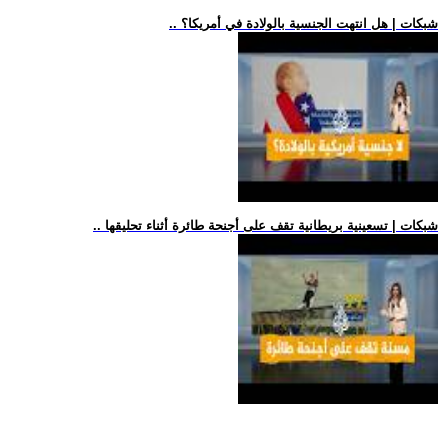
.. شبكات | هل انتهت الجنسية بالولادة في أمريكا؟
.. شبكات | تسعينية بريطانية تقف على أجنحة طائرة أثناء تحليقها