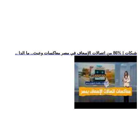
.. شبكات | %86 من اتصالات الإسعاف في مصر معاكسات وعبث.. ما الدا