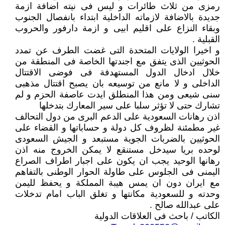
رمزى من ثلاث طائرات و ليس فى نيته اضافة ازمة
جديدة بالاضافة لازماته الداخلية ابتداء بانفصال الجنوب
وبقاء النزاع على اقليم ابيى و ازمة دارفور والحروب
القبلية .
و اخيرا الولايات المتحدة التى غضت الطرف عن تمدد
الحوثيين الذى يتفق مع اجندتها الخاصة فى المنطقة من
خلال ادخال الدول المستهدفة فى فوضى الاقتتال
الداخلى و لا مانع من توسيعه بان يصبح اقتتال مذهبى
سنى شيعى ومن هذا المنطلق ايدت عاصفة الحزم و لم
تشارك حتى لا تؤثر سلبا على سير المعارك بتدخلها
اذن رهانات السعودية على الدعم البرى من دول التحالف
غير مطمئنة لظروف كل دولة و حساباتها و القضاء على
الحوثيين بالضربات الجوية مستبعد و الجيش السعودى
لوحده بريا سيدخل مستنقع لا يمكن الخروج منه اذن
رهانها الوحيد يجب ان يكون على اجبار اطراف الصراع
اليمنى فى الجلوس على طاولة الحوار الوطنى بالتفاهم
مع ايران دون ان يمس هيبة المملكة و يحفظ لليمن
وحدته و للسعودية مكانتها و تغلق الباب امام تدخلات
على عبدالله صالح .
الكاتب / باحث فى العلاقات الدولية