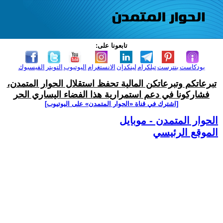
تابعونا على:
بودكاست
بنترست
تيلكرام
لينكدإن
الانستغرام
اليوتيوب
التويتر
الفيسبوك
تبرعاتكم وتبرعاتكن المالية تحفظ استقلال الحوار المتمدن،
فشاركونا في دعم استمرارية هذا الفضاء اليساري الحر
[اشترك في قناة ‫«الحوار المتمدن» على اليوتيوب]
الحوار المتمدن - موبايل
الموقع الرئيسي