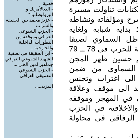
قضية
لكتابات تناولت مسيرة
-
الديالأمريك و
البروليطانيا *
سرح ومؤلفاته ونشاطه
-
عزيز محمد بين الحقيقة
والسراب
داية شبابه ولغاية
-
الحزب الشيوعي
العراقي وموقفه من
لته من الحزب عام 1958، ظل السماوي لصيقا
التطورات الداخلية
باليسار العراقي حتى الهجرة الجماعية للحزب في 78 ــ 79
والخارجية ...
-
اين الحقيقة في تصفية
م حسين ظهر المجن
الشهيد الشيوعي العراقي
جماهير امين الخي ...
 السماوي من ضمن
-
الحزب الشيوعي
التعميقي العراقي
 الى اغتراب وتجنس
المزيد.....
د الى موقف وعلاقة
 في المهجر وموقفه
والاخلاقية في الحزب
الرفاقي في محاولة
صلني من صديق عزيز