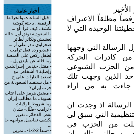
الأخير
أخبار عامة
ضاً مطلقاً الاعتراف
-
قبل الساعات والخرائط
الرقمية.. باحثة كويتية
طيئتنا الوحيدة التي لا
تكشف كيف قرأ الع ...
-
السعودية توثق أول حالة
تعشيش وتكاثر لطائر
صحراوي نادر على أر ...
ل الرسالة التي وجهها
-
فيديو ردة فعل ترامب
 من كادرات الحركة
لطفل ركض على المنصة
وما قاله عن بايدن يل ...
من الحزب الشيوعي
-
مقتل جنديين إسرائيليين
وإصابة 4 أشخاص مع
أحد الذين وجهت تلك
تصعيد الغارات على ج ...
-
هل تستفيد السعودية من
 جاءت به من اراء
حرب إيران؟
-
مضيق هرمز على أعتاب
تسوية.. ما مطالب إيران
 الرسالة اذ وجدت ان
وما شروط الولايات ...
-
ترامب -ضُلّل- بشأن
تنظيمية التي سبق لي
نقص الذخائر.. تقرير
يكشف تفاصيل مواجهة حا
تقلت من الحزب في
...
-
-مبدأ 2-2-1- ـ تمرين
لخروج من حالتي تلك وان