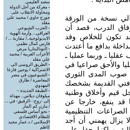
سعيد العليمى
-
معركة من أجل الدولة
ومحاولة الانقلاب على
لي نسخة من الورقة
جورج حاوي / محمد علي
مقلد
رفاق الدرب، قصد أن
-
الحزب الشيوعي
العراقي... وأزمة الهوية
د تكون للخلاص وقد
الايديولوجية..! مقاربة ... /
فارس كمال نظمي
مداخلة بدافع ما أعتدت
-
التوتاليتاريا مرض
قليا ـ وربما عمليا ـ
الأحزاب العربية / محمد
علي مقلد
يا والأحق صراعيا في
-
الطريق الروسى الى
الاشتراكية / يوجين فارغا
 صوب المدى الثوري
-
الشيوعيون في مصر
المعاصرة / طارق
رفتي القديمة بشخصك
المهدوي
-
الطبقة الجديدة –
ل قيم وأخلاق وطنية
ميلوفان ديلاس , مهداة
ا قد ينفع، خارجا عن
إلى -روح- -الرفيق- في ...
/ مازن كم الماز
الصراعات التنظيمية
-
نحو أساس فلسفي
للنظام الاقتصادي
 يزال يهمني أن أجد
الإسلامي / د.عمار مجيد
كاظم
الية وراكزا حقا على