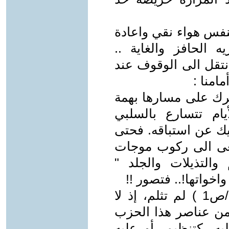
 تنفس هواء نقي واعادة
 الحافز والغاية ..
تقل الى الوقوف عند
امنا :
حرك على مسارها بهمة
ام تتسارع بالسلبي
يك عن استباقه. فحتى
سعى الى ركوب موجات
والتذيلات والجلد "
خواتها!.. فتصور !!
2ـ ان ( وطنية الشيوعيين العراقيين/ص1 ) لم تثلم، إذ لا
 من عناصر هذا الحزب
يه، كتنظيم، أو عليه