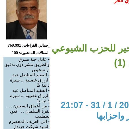
ي الحر
أخير للحزب الشيوعي
إجمالي القراءات: 769,991
المقالات المنشورة: 100
-
عادل حبة يسرق
)
والطريق تنشر دون تدقيق
او تمحيص
-
الفقيد المناضل عبد
الرزاق غصيبة ... سيرة
ذاتية /2
-
الفقيد المناضل عبد
الرزاق غصيبة ... سيرة
ذاتية /1
-
من أعماق السجون . . .
نقرة السلمان . . . قيود
واحزابها
تحطمت
-
الى العريف المخضرم
السيد شوكت خزندار