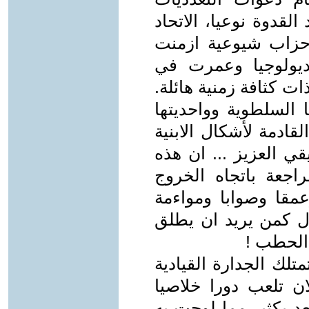
القدوة نوعيا، الاتحاد
حزاب شيوعية ازمنت
ديولوجيا وعمرت في
ت كثافة زمنية هائلة.
 السلطوية وواحديتها
قادمة لأشكال الابنية
قي العزيز ... ان هذه
اجعة باتجاه الخروج
قا وصوابا ومواءمة
جيال كمن يريد ان يطلق
الحطب !
تلك الجدارة القيادية
ان تلعب دورا خلاصيا
عد بكثير مما لوحت به