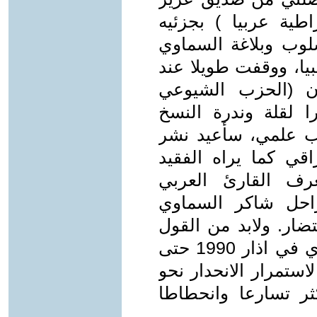
اطية عربيا ) بجزئيه
لوب وبلاغة السماوي
بيا، ووقفت طويلا عند
ن (الحزب الشيوعي
را لقلة وندرة النسخ
ب علمي، سأعيد نشر
قي كما يراه الفقيد
ف القارئ العربي
احل شاكر السماوي
ار. ولابد من القول
ان تلك المداخلة كتبها الفقيد السماوي في اذار 1990 حتى
استمرار الانحدار نحو
ثر تسارعا وانحطاطا