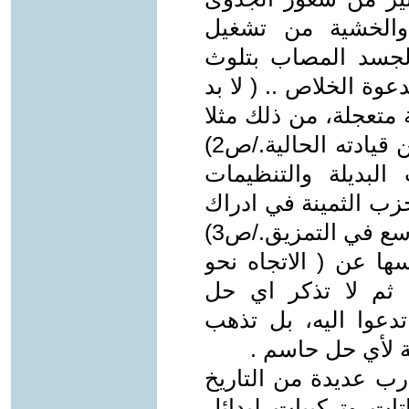
 والخشية من تشغيل
لجسد المصاب بتلوث
وة الخلاص .. ( لا بد
متعجلة، من ذلك مثلا
الدعوة لبدائل عن الحزب، او حتى عن قيادته الحالية./ص2)
 البديلة والتنظيمات
زب الثمينة في ادراك
اذى الانشقاقات والانجرارات الى التوسع في التمزيق./ص3)
ها عن ( الاتجاه نحو
 ثم لا تذكر اي حل
دعوا اليه، بل تذهب
 لأي حل حاسم .
ارب عديدة من التاريخ
تات وتركيبات لبدائل