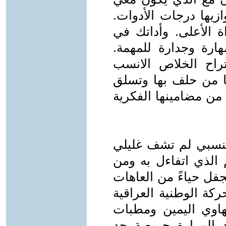
ازيها درجات الأدوات.
ة الأعلى. وأداتك في
هارة وجدارة للمهمة.
تراح الخلاص الانسب
كها من حلف بها وتسلق
 من مضامينها الفكرية
النسبي لم تشف غليلي
الذي اتفاءل به ومن
فل حياءً من العاهات
ة الوطنية العراقية
اوي اليمين ومطبات
د المرارة حريصة حد