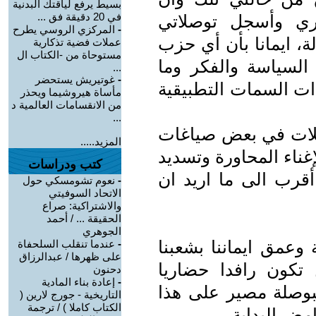
بسيط يرفع لياقتك البدنية
في 20 دقيقة فق ...
وري وأسجل توصلاتي
-
المركزي الروسي يطرح
ة، ايمانا بأن أي حزب
عملات فضية تذكارية
مستوحاة من -الكتاب ال
السياسة والفكر وما
...
-
غوتيريش يستحضر
ذات السمات التطبيقية
مأساة هيروشيما ويحذر
من الانقسامات العالمية د
...
يلات في بعض صياغات
المزيد.....
غناء المحاورة وتسديد
كتب ودراسات
قرب الى ما اريد ان
-
نعوم تشومسكي حول
الاتحاد السوفيتي
والاشتراكية: صراع
الحقيقة ... / أحمد
الجوهري
 وعمق ايماننا بشعبنا
-
عندما تنقلب السلحفاة
على ظهرها / عبدالرزاق
ن تكون رافدا حضاريا
دحنون
-
إعادة بناء المادية
 كبوصلة مصير على هذا
التاريخية - جورج لارين (
الكتاب كاملا ) / ترجمة
مض البداية .