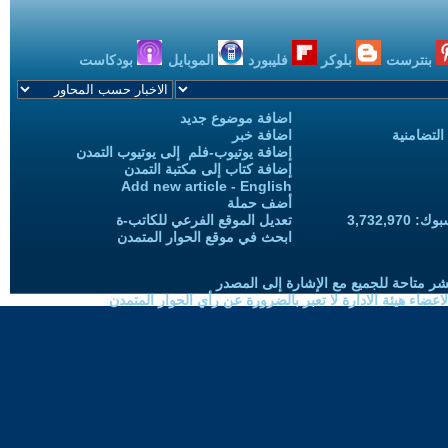
بنترست
بلوكر
فليبورد
الموبايل
بودكاست
اضافة موضوع جديد
التضامنية
اضافة خبر
إضافة يوتيوب-فلم إلى يوتيوب التمدن
إضافة كتاب إلى مكتبة التمدن
Add new article - English
أضف حملة
3,732,97
تعديل الموقع الفرعي للكاتب-ة
ابحث في موقع الحوار المتمدن
شر متاحة للجميع مع الإشارة إلى المصدر
ضاء هيئة الادارة لا تعبر بالضرورة عن رأي الحوار المتمدن