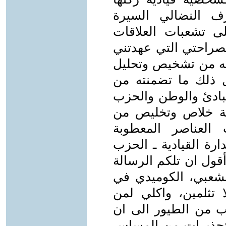
رف النضالي السيرة
لى تشعبات العلاقات
وبصراحتي التي عهدتني
نته من تشخيص وتحليل
 ذلك ما تضمنته من
ادئ والوطن والحزب
خة خلاص وتخليص من
 العناصر المعطوبة
دارة القيادية ـ الحزب
أقول ان تلكم الرسالة
لشعبي، الكوميدي في
ا تثلمين، واكلي لمن
رب من الطيور الى ان
تحذيرات من المساس