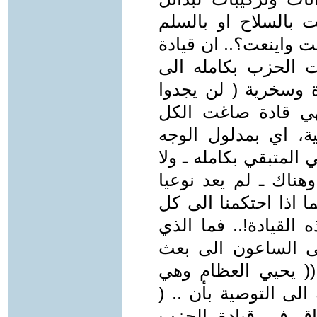
 بالسلاح او بالسلم
 واينعت؟.. ان قيادة
ت الحزب بكامله الى
رة وسخرية ( لن يجدوا
من يطردونه. ص3 ) لهي قادة صاغت الكل
ة، اي بمدلول الوجه
ي المتبقي بكامله ـ ولا
وهناك ـ لم يعد نوعيا
ا اذا احتكمنا الى كل
القيادة!.. فما الذي
ى الساعون الى بعث
 (( يحيي العظام وهي
الى التوصية بأن .. (
فاق في قيادة الحزب