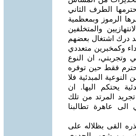
حترمها الطرف الثاني
صرها الرموز وبمعظمية
نتهازيين والمتخلفين
حد درك اشتغال بعضهم
داء وكمخبرين متعددي
تي وتجربتي، ان النوع
يحترم فقط حين توفره
النوعية المبدئية فلا
ة يحتكم اليها. ان
تجريد المرتد من تلك
 الى عاهرة تطالبنا
ره القى بظلاله على
ثير من شعور الجدوى