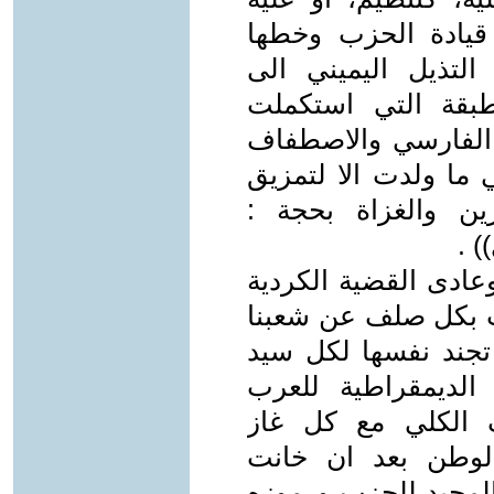
قيادة الحزب وخطها
لتذيل اليميني الى
لمطبقة التي استكملت
ن الفارسي والاصطفاف
ي ما ولدت الا لتمزيق
رين والغزاة بحجة :
 .
عادى القضية الكردية
لت بكل صلف عن شعبنا
جند نفسها لكل سيد
الديمقراطية للعرب
 الكلي مع كل غاز
الوطن بعد ان خانت
المجيد للحزب ورموزه