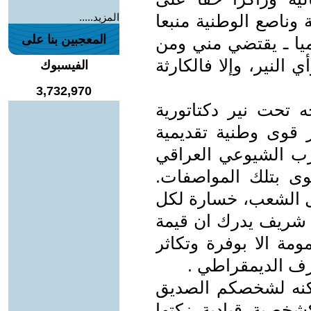
ة وناصع الوطنية منبعا
المزيد.....
المعجبين بنا على
يا ـ يقتضي مني ومن
النير، وإلا فالكارثة
الفيسبوك
3,732,970
ه تحت نير دكتاتورية
قوى وطنية تقديمية
حزب الشيوعي العراقي
قوى بتلك المواصفات.
كل الشعب، خسارة لكل
شريف يدرك ان قيمة
ومة الا بوفرة وتكاثر
رف الديمقراطي .
 اكنه لشخصكم الصديق
خصية قيادية زكتها