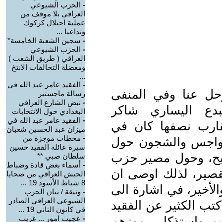
-
الحزب الشيوعي
العراقي بلا موقف من
عملية احتلال كركوك
وتداعيا ...
-
سجين الشعبة الخامسة*
-
الحزب الشيوعي
العراقي ( طريق الشعب )
ومعضلة التحالفات الانتخ
...
-
الفقيد عامر عبد الله في
حل عنا وفي المنفى
رسالة ماجستير
-
نبض الشارع العراقي
بدع اليساري شاكر
البغدادي حول الانتخابات
-
الفقيد عامر عبد الله في
قارب نصفها كان في
ميزان عبد الحسين شعبان
-
محطات موجزة من
الهواجس والشجون حول
سيرة عائلة الفقيد حسين
ريح، وحول مصير حزب
سلطان صبي **
-
أسماء بعض قادة وضباط
قصير، لذلك اوصى ان
الجيش العراقي من ضحايا
8 شباط الأسود 19 ...
الأخير، في اشارة الى
-
وثيقة / بيان الحزب
الشيوعي العراقي الصادر
كتب الكثير عن الفقيد
في كانون الثاني 19 ...
يم واستذكار رموزهم
-
عجيب امور ... غريب