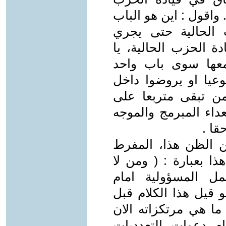
موقف صحيح ومفيد / ص4 ) ... واقول : اين هو الباب
 الحالية حتى يجري
دة الحزب الحالية، يا
معها سوى باب واحد
وعيا او يروضوا داخل
 تبقى متربعا على
عداء المبرمج والموجه
قا .
 الظن هذا، المفرط
ذا بعبارة : ( ومن لا
ل المسؤولية امام
قدميين / ص4 ) ... ولو قيل هذا الكلام قبل
ما هي مرتكزاته الان
م دعوات التعدديات