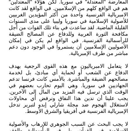
المعارضة "المعتدلة" في سوريا. لكن هؤلاء "المعتدلين"
هم في الواقع كلهم من الإسلاميين. في الواقع لقد كانت
الامبريالية الفرنسية واحدة من أكثر المؤيدين الغربيين
للأصولية الإسلامية في سوريا وليبيا على مدى السنوات
القليلة الماضية. لقد ساعدت في بناء تلك القوات من أجل
مكافحة الثورة العربية وللدفاع عن المصالح الضيقة
للرأسمالية الفرنسية. في الواقع لم يكن في إمكان
الأصوليين الإسلاميين أن يستمروا في الوجود دون دعم
مباشر من طرف الإمبريالية.
لا يتعامل الامبرياليون مع هذه القوى الرجعية بهدف
الدفاع عن الشعب أو لحماية أي مبادئ، بل لخدمة
مصالحهم الضيقة والمباشرة. بالأمس كانت فرنسا تدعم
الجهاديين في سوريا. وهي اليوم تحارب بعضهم في
الوقت الذي ترسل فيه المزيد من المال إلى الآخرين.
يجب علينا أن ندين هذا النفاق ونرفض أي محاولات
لاستغلال الهجوم ضد مجلة شارلي إبدو لتبرير تدخل
الإمبريالية الفرنسية في أفريقيا والشرق الأوسط.
لا يجب البحث عن السبب الجوهري للإرهاب والأصولية
الإسلامية في القرآن، بل في الرأسمالية والفقر