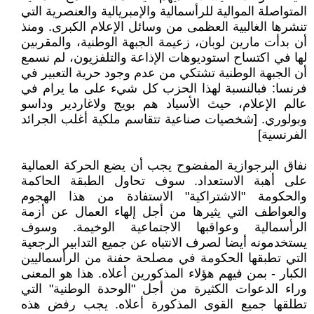
المتواصلة الموالية للرأسمالية والإمبريالية والعنصرية التي
تنشرها الغالبية العظمى من وسائل الإعلام الكبرى. ومنذ
أن بدأت مارين لوبان، زعيمة الجبهة الوطنية، والمقربين
لها في اكتساح استوديوهات الإذاعة والتلفزيون، لم نسمع
أن الجبهة الوطنية تشتكي من عدم وجود حرية التعبير في
فرنسا: فبالنسبة لهذا الحزب كل شيء على ما يرام في
عالم الإعلام، حيث الأسياد هم بويج ولاغاردير وداسو
وبولوري. [شخصيات صناعية تتقاسم ملكية أغلب الجرائد
الفرنسية]
نفاق البرجوازية المفضوح يجب أن يضع الحركة العمالية
على أهبة الاستعداد. سوف تحاول الطبقة الحاكمة
والحكومة "الاشتراكية" الاستفادة من هذا الهجوم
والعواطف التي يثيرها من أجل إلهاء العمال عن أزمة
الرأسمالية وعواقبها الاجتماعية الوخيمة. وسوف
يستخدمونه أيضا لصرف الانتباه عن جميع التدابير الرجعية
التي تطبقها الحكومة في مصلحة حفنة من الرأسماليين
الكبار - بمن فيهم هؤلاء المذكورين أعلاه. هذا هو المعنى
وراء الدعوات الكثيرة من أجل "الوحدة الوطنية" التي
تطلقها جميع القوى المذكورة أعلاه. يجب رفض هذه