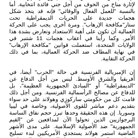
لإثارة مناخ من الخوف من أجل جني فائدة انتخابية. أما
بالنسبة "للعمل الفعال والوقائي" فإنه قد يتخذ شكل
هجمات جديدة على الحريات الديمقراطية تحت
ستار"مكافحة الإرهاب". ومرة أخرى يجب على الحركة
العمالية أن تكون على أهبة الاستعداد وتعارض بشدة هذا
الأمر. وكما رأينا في أعقاب هجمات 11 شتنبر في
الولايات المتحدة، استعملت قوانين "مكافحة الإرهاب"
في نهاية المطاف ضد الحركة العمالية، بما في ذلك
الحركة النقابية.
إن الإمبريالية الفرنسية في حالة "الحرب" أيضا، في
أفريقيا والشرق الأوسط. ليس من أجل الدفاع عن
"الديمقراطية" أو "المبادئ الجمهورية العظيمة"، بل
للدفاع عن مصالح الرأسمالية الفرنسية. ومن أجل ذلك
قامت كل من حكومتي ساركوزي وهولاند على حد سواء
بتقديم دعم مباشر للقوى الأصولية، وخاصة في ليبيا
وسوريا. إن هذه الحقيقة وحدها تبرز حجم نفاق الساسة
البرجوازيين الذين تحولوا الآن لمدافعين عن "القيم
الجمهورية" ضد الأصولية الإسلامية. على مدى الأشهر
الماضية استمر هولاند يستجدي الأمريكيين لبدء تسليح