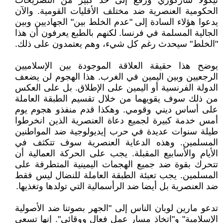
نيكولا ساركوزي ورفع إلى حد كبير من التصريحات
الحكومية العنصرية ضد مختلف الأقليات القومية. والآن
يدعوا هؤلاء السادة إلى "عدم الخلط بين" الجهاديين وبين
الجالية المسلمة في فرنسا. لكنهم بالطبع يعرفون أن هذا
"الخلط" سيحدث رغم كل شيء، وهم يعتمدون على ذلك.
يوضح هذا حقيقة العلاقة الموجودة بين الإسلاميين
الرجعيين وبين اليمين في الغرب. هذا الهجوم لن يضعف
الدولة الفرنسية أو اليمين على الإطلاق. بل على العكس
من ذلك سوف يقويهما من خلال تقسيم الطبقة العاملة
على أساس ديني وقومي. وهكذا قدم منفذو هجوم يوم
أمس خدمة كبيرة لجميع دعاة العنصرية الذين انخرطوا
طيلة سنوات عديدة في حرب إيديولوجية ضد المواطنين
المسلمين. وهذه الدعاية العنصرية سوف تتكثف في
الأيام والأسابيع المقبلة. يجب على الحركة العمالية أن
تتحرك بقوة ضد جميع الهجمات اليمينية المتطرفة على
المسلمين. يجب تعبئة الطبقة العاملة للنضال ليس فقط
ضد العنصرية بل أيضا ضد الرأسمالية التي تولدها وتغذيها.
تدعو مارين لوبان الناس إلى "الجهر بصوتنا ضد الأصولية
الإسلامية" و"اتخاذ مسار عمل فعال ووقائي". إنها تسعى