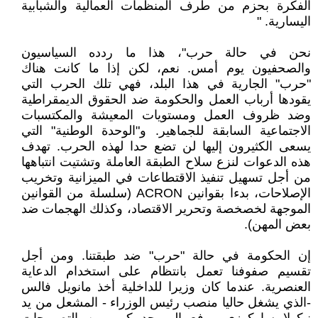
الفكرة بحزم من طرف المنظمات العمالية والشبابية
اليسارية. "
نحن في حالة حرب"، هذا ما ردده السياسيون
والصحفيون يوم أمس. نعم، لكن إذا ما كانت هناك
"حرب" الجارية في هذا البلد، فهي تلك الحرب التي
يقودها أرباب العمل والحكومة ضد الحقوق الديمقراطية
وضد ظروف العمل ومستويات المعيشة والمكتسبات
الاجتماعية السابقة للجماهير. و"الوحدة الوطنية" التي
يسعى الكثيرون إليها لن تضع حدا لهذه الحرب. تهدف
هذه الدعوات لنزع سلاح الطبقة العاملة وتشتيت انتباهها
من أجل تسهيل تنفيذ الاقتطاعات في الميزانية وتخريب
الإصلاحات، بدءا بقوانين ACRON (سلسلة من القوانين
الموجهة لخصخصة وتحرير الاقتصاد، وكذلك الهجمات ضد
بعض المهن).
إن الحكومة في حالة "حرب" ضد طبقتنا. ومن أجل
تقسيم صفوفنا تعمل بانتظام على استخدام الدعاية
العنصرية. عندما كان وزيرا للداخلية أخذ مانويل فالس
-الذي يشغل حاليا منصب رئيس الوزراء - المشعل من يد