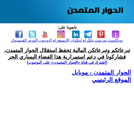
تابعونا على:
بودكاست
بنترست
تيلكرام
لينكدإن
الانستغرام
اليوتيوب
التويتر
الفيسبوك
تبرعاتكم وتبرعاتكن المالية تحفظ استقلال الحوار المتمدن،
فشاركونا في دعم استمرارية هذا الفضاء اليساري الحر
[اشترك في قناة ‫«الحوار المتمدن» على اليوتيوب]
الحوار المتمدن - موبايل
الموقع الرئيسي