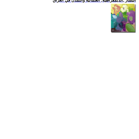
اليسار ,الديمقراطية, العلمانية والتمدن في العراق