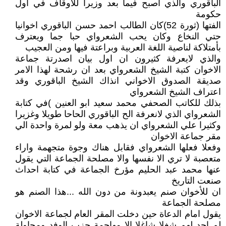
الباقوري والذي اصبح فيما بعد وزيرا للأوقاف في اول
حكومة
الفتها (ثورة 52)كان الطالب احمد حسن الباقوري اخوانيا
حتي النخاع وكان يحب الشعرواي حبا جما ويعترف
بأمتلاكة لناصية اللغة العربية وبراعتة فيها ومن العجيب
والذي لايعرفة كثيرون ان اول بيان اصدرتة جماعة
الاخوان كتبة الشيخ الشعرواي بعد ان رشحة لهذا الامر
صديقة الصدوق الاخواني انذاك الشيخ الباقوري وقد
اعتراف الشيخ الشعرواي
بذلك للكاتب الصحفي محمد سعيد ابو العنين )في كتابة
الشعرواي الذي لانعرفة الح الباقوري الحاحا طويلا وغزيرا
وكثيرا علي الشعرواي ان يذهب معة ولو لمرة واحدة الي
مقر جماعة الاخوان
وفعلا فعلها الشعرواي فقابل هناك وجوة متجهمة واراء
متعصبة لا تري الا نفسها والا مصلحة الجماعة التي يقول
عنها محمد عبد الحليم مؤرخ الجماعة في كتابة احداث
صنعت التاريخ
ان للأخوان صنم يعبدونة من دون الله ...هذا الصنم هو
مصلحة الجماعة
يقول امام الدعاة حين دخلت المقر العام لجماعة الاخوان
لم اجد لهم شغلا شاغلا الا مهاجمة حزب الوفد ومحاولة