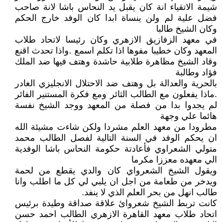
شيمة الاتقياء انة كان يقبل يد النحاس باشا لانة صاحب
فضل علية لم ولن ينساة ابدا كان الوفد خارج الحكم
وكان الشيخ طالبا
في معهد الزفازيق الازهري وكان رئيسا لاتحاد طلاب
المعهد وكان خطيبا مفوها اذا تكلم اسمع .واذا تحدث اقنع
وقاد الشيخ مظاهرة طلابية حاشدة وهتف فيها ضد الملك
فؤاد وطالبة
بالحرية والعدالة بل وهتف ضد الاحتلال الانجليزي الغادر
.ماذا يفعلون مع الطالب الثائر ومع فكرة المستنير الفائر
لم يجدوا بدا من فصلة من المعهد ووجد الشيخ نفسة
هائما علي وجهة
مطرودا من معهد العلم مشردا ولكن شاءت مشيئة الله
ان يحكم الوفد في السنة التالية لفصل الطالب محمد
متولي الشعراوي فأعادتة حكومة النحاس باشا الوفدية
الي معهده معززا مكرما
ويقول الشيخ الشعرواي كان والدي يقطع من لحمة
ويدخر من طعامة من اجل ان يلبي لي كل ما اطلب وانا
طالب انهل من بحر العلم الذي لا ينفد.
كانت تربط الشيخ شعروائ علاقة صداقة وطيدة برئيس
اتحاد طلاب معهد القاهرة الازهري الطالب احمد حسن