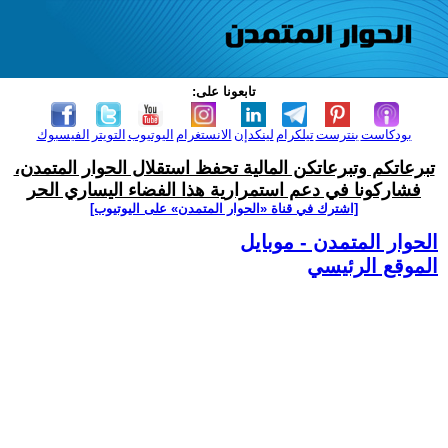
تابعونا على:
بودكاست
بنترست
تيلكرام
لينكدإن
الانستغرام
اليوتيوب
التويتر
الفيسبوك
تبرعاتكم وتبرعاتكن المالية تحفظ استقلال الحوار المتمدن،
فشاركونا في دعم استمرارية هذا الفضاء اليساري الحر
[اشترك في قناة ‫«الحوار المتمدن» على اليوتيوب]
الحوار المتمدن - موبايل
الموقع الرئيسي