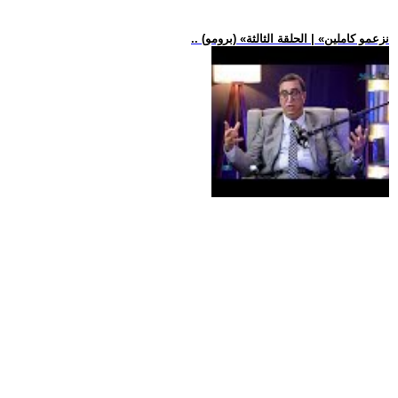
.. (برومو) «نزعمو كاملين» | الحلقة الثالثة