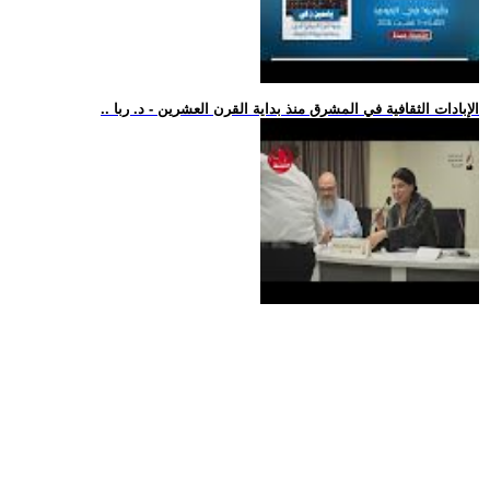
.. الإبادات الثقافية في المشرق منذ بداية القرن العشرين - د. ربا