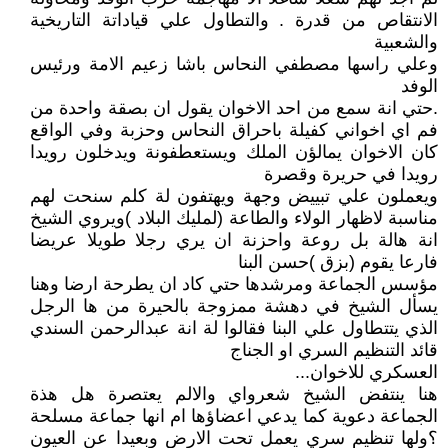
الانتقاص من قدرة . والتطاول علي قياداتة التاريخية
والشعبية
وعلي راسها مصطفي النحاس باشا زعيم الامة ورئيس
الوفد
.حتي انة سمع من احد الاخوان يقول ان بصقة واحدة من
فم اي اخواني كفيلة باحراق النحاس وحزبة وفي الواقع
كان الاخوان يمالؤن الملك ويستعطفونة ويدخلون رويدا
رويدا في حريرة وقصرة
ويعملون علي تبييض وجهة ويهتفون لة كلم سنحت لهم
مناسبة لاظهار الولاء والطاعة (لمليك البلاد )ويروي الشيخ
انة هالة بل روعة واحزنة ان يري رجلا طويلا عريضا
فارعا يقوم (بزق )حسن البنا
مؤسس الجماعة ومرشدها حتي كاد ان يطرحة ارضا وهنا
يسأل الشيخ في دهشة ممزوجة بالحيرة من ها الرجل
الذي يتتطاول علي البنا فقالوا لة انة عبدالرحمن السندي
قائد التنظيم السري او الجناج
العسكري للاخوان...
هنا ينتفض الشيخ شعرواي والالم يعتصرة هل هذة
الجماعة دعوية كما يدعي اعضاؤها ام انها جماعة مسلحة
؟ولها تنظيم سري يعمل تحت الارض وبعيدا عن العيون