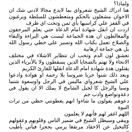
ولماذا؟
هنا ادراك الشيخ شعرواي بما لايدع مجالا لادني شك ان
الاخوان مشغلون بالحكم ومتعطشون للسلطة ويرغبون
في القفز علي كراسيها بأي ثمن وتحت اي ظرف
اردت ان انقل شهادة امام الدعاة حتي يعلم المرجفون
والمغالطون ان هذة الجماعة ليست هي البراءة والنقاء
والصلاح تعمل بكتاب الله وتسير علي خطي رسول الله
بل هي جماعة ارهابية
تعشق لون الدم وتحب ان تتطاير الاشلاء في مختلف
الانحاء ولا تهتم بالضحايا الذين يسقطون ولا بالأبرياء الذين
يقتلون هذة شهادة امام الدعاة انقلها للقارئ الكريم
وبعد ذلك شنوا حربا ضروسا بلا رحمة او هوادة وادعوا
علي الشيخ شعرواي ماليس في الرجل واوسعوة شتما
وسبا والرجل كا لجبل الشامخ لا يملك الا ان يقول في
دعةوتواضع وادب جم
دعوهم يقولون ما شاءوا انهم يعطونني حظي من تراث
النبوة
اللهم اغفر لهم فأنهم لا يعلمون
ويبقي وسيظل الشيخ في ضمير الناس وقلوبهم وعقولهم
كالنخيل عن الاحقاد مرتفغا يرمي بحجرا فيأتي بأطيب