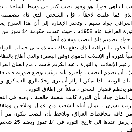
فت انتباهي فوراً، هو وجود نصب كبير في وسط الساحة ، 
الذي كما علمت لاحقاً ، فإن الشخص الذي قام بتصميمه و
العراقي جواد سليم ، وتجدر الإشارة إلى أن هذا الصرح يع
جواد بتصميم ذلك النصب وتنفيذه أيضاً.
الحكومة العراقية آنذك بدفع تكلفة تنفيذه على حساب الدولة
اً للثورة أو الإنقلاب الدموي (وفق البعض) والذي أطاح بالنظام
يم الإنقلاب أو الثورة ، عبد الكريم قاسم ، من الفنان العرا
) ، أن يصمم النصب ، وأخبره بأنه يرغب بوضع صورته فيه، فق
ذ تلك الرغبة ، لذا يمكن للزائر أن يرى رجلا بالزي العسكري
و يحطم قضبان السجن ، معلناً عن إطلاق الثورة .
الفنان جواد بأن الثورة كانت شعبية خالصة ، وضع في النص
بريت بشري ، يمثل أبناء الشعب من عمال وفلاحين ومثقف
من كافة محافظات العراق، ويلاحظ بأن النصب يتكون من أ
وحدة فنية، يرمز عددها الى تا
ور .