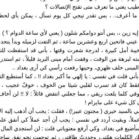
طيب يعني ما تعرف متى تفتح الإتصالات ؟
 ما أعرف.. ، بس تقدر تيجي كل يوم تسأل ، يمكن بأي لحظة
إيه زين ،، بس أنتو دوامكم شلون ( يعني لأي ساعة الدوام ؟ ) .
ا عيني فاتحين اربع وعشرين ساعة ، ثم التفت لزميله وبدأ يتحد
يبة أمل كبيرة ، لدرجة شعرت وقتها ، بأني قد استقظت للت
ه لبرهة من الوقت ، وقفت أمام مبنى البريد قليلاً ، ثم استد
لمبنى خلف ظهري، وحينها رفعت رأسي كي أرى بغداد ..
بأني قلت في نفسي : يا إلهي ما أكبر بغداد !! ، كما أستطيع التذ
ا فقط كان قد تسرب لقلبي شيئا من الخوف ، خوفٌ عجيب ،
ي كلما بلعت ريقي ، مما جعلني انتفض قائلاً : لا !! لن أخاف
 كل شيء على مايرام !
 بالسيد خيري ( مجنون عبير!) ، فقلت : يجب أن أذهب إليه الآن
لاً، وبقيت أردد في نفسي : يجب أن أجد عملاً كي أنفق عل
 سأضيع في بغداد، وكي أرفع معنوياتي قلت : لن أستجدي المال 
 الكلمات همّتي، وجددتُ طاقتي ، ثم توجهت نحو نفق ساحة 