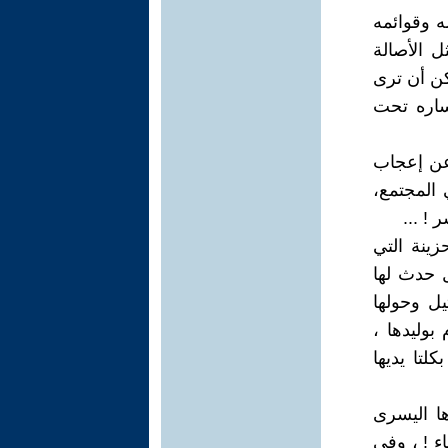
ه وقوائمه
ل الأصالة
مكن أن ترى
ساره تحت
 عن إعجاب
ي المجتمع،
! ...
زينة التي
 حدث لها
يل وحولها
بوليدها ،
لتا يديها
ها اليسرى
ء ! ، وفي