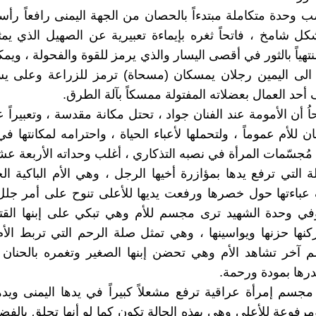
صب وحدة متكاملة مبتدءاً بالحصان من الجهة اليمنى رافعاً رأس
شكل شامخ ، فاتحاً ثغره بإيماءة تعبيرية عن الصهيل الذي يمث
نتهياً بالثور في أقصى اليسار والذي يرمز للقوة والفحولة ، وي
 الى اليمين رجلان يمسكان (مسحاة) ترمز للزراعة وعلى ي
أحد العمال بعضلاته المفتولة ممسكاً بآلة الطرق.
ُ أن الأمومة عند الفنان جواد ، تحتل مكانة مقدسة ، وتعبيراً
ان للأم عموماً ، ولتحملها لأعباء الحياة ، واحترامه لمكانتها ف
مُجسّمات المرأة في نصبه التذكاري ، أغلب وحداته الأربعة عشر 
 التي ترفع يدها بمؤازرة أخيها الرجل ، وهي الأم الباكية الح
عباءتها حول خصرها ورفعت يديها للأعلى تنوح على أمر جلل
وفي وحدة الشهيد ترى مجسم للأم وهي تبكي على إبنها القت
نها حزنها ويواسينها ، وهي تمثل صلة الرحم التي تربط الأم 
خر تشاهد الأم وهي تحضن إبنها الصغير وتغمره بالحنان بك
رها بمودة ورحمة.
 مجسم إمرأة عراقية ترفع مشعلاً كبيراً في يدها اليمنى ويد
فوعة للأعلى وهي بهذه الحالة تكون كما لو أنها تحلق بالفضا