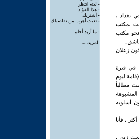
-
ليته انتظر
-
هذا الفؤاد
 بغداد ،
-
أشتريك
-
تعبت أهرب من تفاصيلك
بت لمكتب
!
-
ما أريد أحلم
 نحو مكتب
اشق..
المزيد.....
كون زعلان
ا في فترة
قامة ليوم
ت مطالباً
 المشبوهة
ن أسلوبه
ثر ، فأنا
نمت زين ،