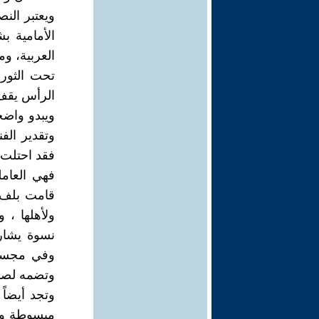
ويعتبر الن
الأمامية ب
العربية، وم
تحت الثور
الرأس يقف 
ويبدو واضحا
وتقدير الفن
فقد احتلت 
فهي العاملة
قامت بلف 
ولأهلها ، 
نسوة يشارك
وفي مجسم آ
وتضمه لصد
وتجد أيضاً
مبسوطة ومر