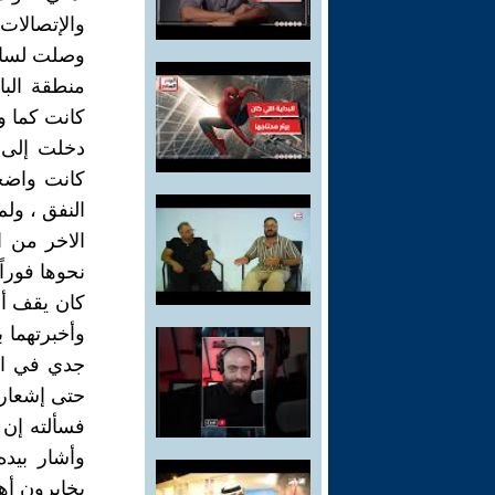
والإتصالات 
وصلت لساح
منطقة الب
كانت كما وص
دخلت إلى ا
كانت واضحة
النفق ، ول
الاخر من ا
نحوها فوراً 
كان يقف أم
وأخبرتهما ب
جدي في الأ
حتى إشعار 
فسألته إن 
وأشار بيده
يخابرون أها