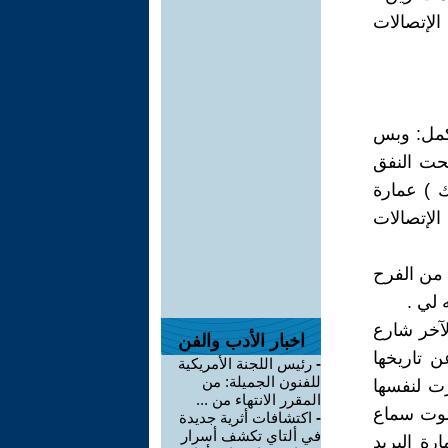
لإتصالات
أكمل: وبس
حت النفق
ك ) عمارة
الإتصالات
من الفرح
 لي .
 لآخر شارع
اخبار الأدب والفن
 تاريخها
-
رئيس اللجنة الأمريكية
للفنون الجميلة: من
ت لنفسها
المقرر الانتهاء من ...
لصوت سماع
-
اكتشافات أثرية جديدة
في ألتاي تكشف أسرار
ة البريد