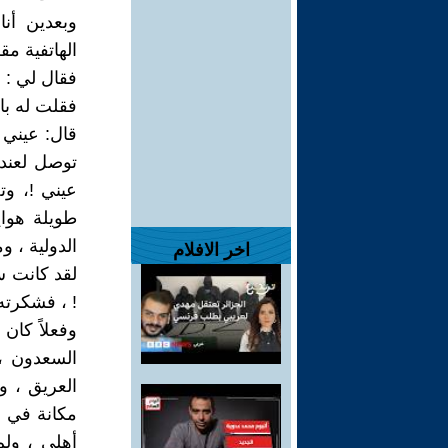
وبعدين أن
الهاتفية م
فقال لي : ل
فقلت له با
قال: عيني 
توصل لعند 
عيني !، وت
طويلة هواي
الدولية ، و
اخر الافلام
لقد كانت س
! ، فشكرته
وفعلاً كان 
السعدون ،
العريق ، 
مكانة في ص
أهلي ، ول