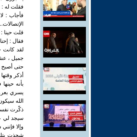
فقلت له : 
فأجاب : لا
الإتصالات..
قلت حينا : 
فقال : إحن
لقد كانت خ
جميل ، عشت
حتى أصبح ا
أذكر وقتها 
بأنه حينه
يسري بعروق
الله سيكون
ذكّرت نفسي
سيجد لي عم
وإلا فإنني
شحذت بتلك