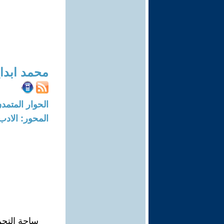
محمد ابدا
الحوار المتمدن-العدد: 4645 - 14
المحور: الادب
ساحة التحر