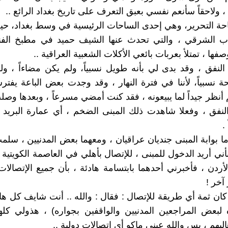
، ولاحقاً سأنعم نفسي بعبق التعرف على تاريخ بغداد الرائع ..
ة التحرير، وهي إحدى الساحات الرئيسية في وسط بغداد، حي
اب الشرقي ، والتي تحدث عنها الشيف حميد في مطبخ الفن
فها ، تمتلأ بعربات بائعي الأكلات الشعبية العراقية ..
لنفق ، وقد بدى لي بأنه طويل نسبياً، ولم يكن مضاءاً ، ول
 نسبياً، لأننا في فترة النهار ، وقد وجدت بعض الباعة يف
م أنظر جيداً لما يبيعونه ، فقد كنت أمضي مسرعاً ، وبعدها و
لنفق ، وفعلا شاهدت ذلك المبنى الضخم ، أي عمارة البريد
.
ا بوابة المبنى جنديان عراقيان ، ومعهما بعض المدنيين ، سلمت
أني أريد الدخول للمبنى ، للإتصال بأهلي في العاصمة الكويتية 
ردن ، فأخبرني أحدهما بابتسامة هادئة ، بأن جميع الإتصال
آخر !
كان ثمة أي طريقة للإتصال : فقال : والله .. أنت شايف كل ها
 لبعض المراجعين المدنيين والواقفين بجواره) ، هذولي كل
ليهم ، بس والله عيني ماكو أي اتصالات دولية ..