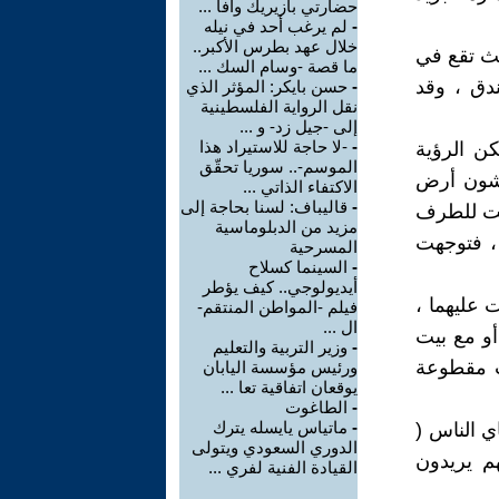
حضارتي بازيريك وأفا ...
-
لم يرغب أحد في نيله
خلال عهد بطرس الأكبر..
ث تقع في
ما قصة -وسام السك ...
دق ، وقد
-
حسن بايكر: المؤثر الذي
نقل الرواية الفلسطينية
إلى -جيل زد- و ...
-
-لا حاجة للاستيراد هذا
كن الرؤية
الموسم-.. سوريا تحقّق
ترشون أرض
الاكتفاء الذاتي ...
-
قاليباف: لسنا بحاجة إلى
صلت للطرف
مزيد من الدبلوماسية
 ، فتوجهت
المسرحية
-
السينما كسلاح
أيديولوجي.. كيف يؤطر
 عليهما ،
فيلم -المواطن المنتقم-
ال ...
أو مع بيت
-
وزير التربية والتعليم
ات مقطوعة
ورئيس مؤسسة اليابان
يوقعان اتفاقية تعا ...
-
الطاغوت
-
ماتياس يايسله يترك
ي الناس (
الدوري السعودي ويتولى
هم يريدون
القيادة الفنية لفري ...