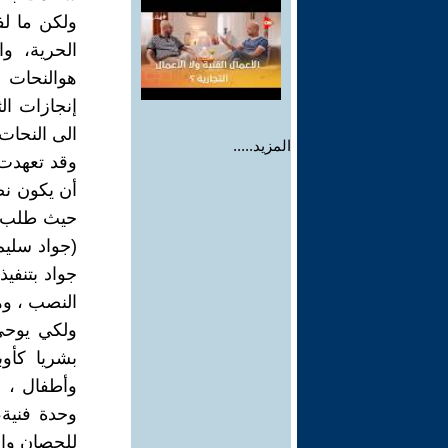
ولكن ما ل
الحرية، و
هوالنحات 
الى النحات 
المزيد.....
وقد تعهدت 
أن يكون نصب
حيث طلب زع
(جواد سليم
جواد بتنفي
النصب ، وه
ولكي يوحي 
بشريا كأو
وأطفال ، 
للحصان والث