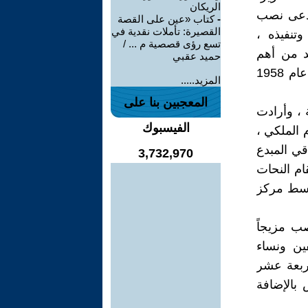
الريكان
يدعى نصب
-
كتاب «عين على القصة
القصيرة: تأملات نقدية في
تنفيذه ،
تسع رؤى قصصية م ... /
د من أهم
حميد عقبي
إنجازات الثورة العراقية عام 1958م ، حيث عهدت حكومة 14 تموز من عام 1958
المزيد.....
المعجبين بنا على
 ، وأرادت
الفيسبوك
 الملكي ،
قي المبدع
3,732,970
ام النحات
 وسط مركز
ب مزيجاً
ين ونساء
ربعة عشر
ريخ الثورة في 14 تموز ويضم 25 شخص بالإضافة