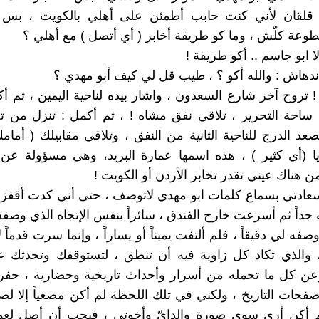
ا قلقان لأني كنت حابب أطمئن على أهلي بالكويت ، بس ا
قطوعة كلّش ، وما كو طريقة أخابر ( أي أتصل ) مع أهلي ؟
ا ابو جاسم .. أكو طريقة !
ندهاش : والله أكو ؟ ، طيب قل لي كيف أبو مهدي ؟
! تروح آخر شارع السعدون ، واشار بيده لناحية اليمين ، ثم 
ساحة التحرير ، تلاقي نفق مشاه ! ، ثم أكمل : تنزل من ت
صعد الدرج للناحية الثانية من النفق ، وتلاقي مقابيلك ( أمام
ا (أي كثير ) ، هذه اسمها عمارة البريد، وهي مسؤولة عن 
من هناك عيني تقدر تخابر الأردن أو الكويت !
عادتي بسماع كلمات ابو مهدي لاتوصف ، حتى أني كدت أقفز 
 جداً ثم أسرعت خارج الفندق ، سائراً بنفس الإتجاه الذي وصفه
وصفه لي دقيقاً ، فلم ألتفت يميناً أو يساراً ، وإنما سرت قدماً
 والذي تكاد كل زاوية فيه أن تنطق ، لتستوقفك وتحدثك عن
وعن كل ما تحمله من أسرار وأحداث تاريخية وحضارية ، حفر
فحات التاريخ ، ولكني في تلك اللحظة لم أكن مصغياً إلا 
م أكن أرى سوى صورة والدايّ وأخوتي ، فيجب أن أصل لعمار