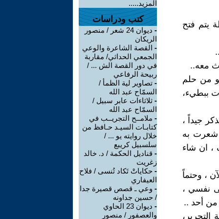
المزيد.....
كتب ودراسات
 يتم فتح
-
ديوان 24 شعر / منصور
الريكان
-
القصة الشاعرة والوعي
.
الجمعي الحداثي/ مقاربة
ث معه..
في دور القصة الش ... /
ربيحة الرفاعي
و من حلم
-
تصاوير لية الظمأ /
السمّاح عبد الله
رت ببطيء،
-
ثلاثاءات عابر سبيل /
السمّاح عبد الله
-
ملامــح التجريــب في
كر جيداً ،
كتابـات السيـد حـافظ من
 شعرت به
خلال روايته يو ... /
سلسبيل كريبع
 ، ان شاء
-
قناديل الحكمة / د. خالد
زغريت
-
حكاياتْ تَكاد تُنسى / فلاح
 ، وحتماً
العيفاري
ى نفسي ،
-
وعي ـ قصص قصيرة جدا
/ حسين جداونه
من أحد ..
-
ديوان 23 الحاوي
والعصفور / منصور
التحرير،