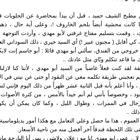
طبخ الشيف حميد ، قبل أن يبدأ بمحاضرة عن الحلويات في
ما كانت محشية أيضاً بلحم الخاروف !، وعلى أية حال ، ذه
ت ، وقمت بتسليم مفتاح غرفتي لأبو مهدي ، وأردت التوجهة
 كي أقابل ( مجنون عبير !) أي السيد خيري ، ذلك السوداني الع
خروجي من الفندق، سألني أبو مهدي قائلا : أبو جاسم إنت لاي
ك ما قاعد تتكلم ويّاي مثل عادتك ..
ة لقد كنت فعلاً غاضباً من السيد أبو مهدي ، لأننا كنا لازلن
لم تعجبني طريقة تكلمه معي عن النقود أو حتى عن نيتي في الإ
 وأنا أعلم بأنه قبل الثانية عشر ظهراً من ذلك اليوم فإنني لس
ود ، وخصوصاً بأنني لم أنم جيداً بالأمس ، من كثرة الأصوات
لرجال في الممرات ، وطوال الليل ، وكما كان يمكن أن يكو
لك ..
لعموم ، هذا ما حصل وعلي التعامل مع هكذا أمور بدبلوماسية أك
ى تلك اللحظة فندقاً آخر أفضل منه من ناحية الأسعار.
لا .. عمي ابو مهدي انا مو زعلان ولاشي ، بس أنا البارحة ما