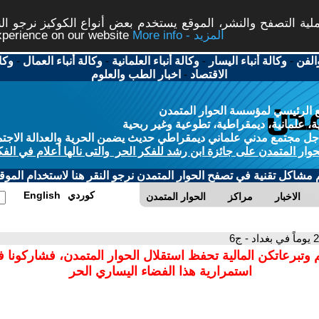
ة التصفح والنشر، الموقع يستخدم بعض أنواع الكوكيز نرجو النق
More info - المزيد
experience on our website
الفن
-
وكالة أنباء اليسار
-
وكالة أنباء العلمانية
-
وكالة أنباء العمال
-
وكا
الاقتصاد
-
اخبار الطب والعلوم
 الرئيسي لمؤسسة الحوار المتمدن
، علمانية، ديمقراطية، تطوعية وغير ربحية
ل مجتمع مدني علماني ديمقراطي حديث يضمن الحرية والعدالة الاجتم
حوار المتمدن على جائزة ابن رشد للفكر الحر والتى نالها أعلام في الفك
م مشاكل تقنية في تصفح الحوار المتمدن نرجو النقر هنا لاستخدام الموقع
كوردي
English
الاخبار
مراكز
الحوار المتمدن
 وتبرعاتكن المالية تحفظ استقلال الحوار المتمدن، فشاركونا 
استمرارية هذا الفضاء اليساري الحر