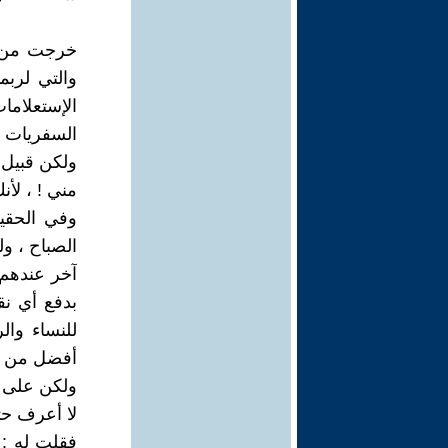
خرجت من م
والتي لرب
الإستعلاما
السفريات ،
ولكن قبيل 
مني ! ، لأن
وفي الحقيق
الصباح ، و
آخر عندهم ،
بدفع أي نق
للنساء وا
أفضل من ذ
ولكن على ا
لا أعرف حت
فقلت له : 