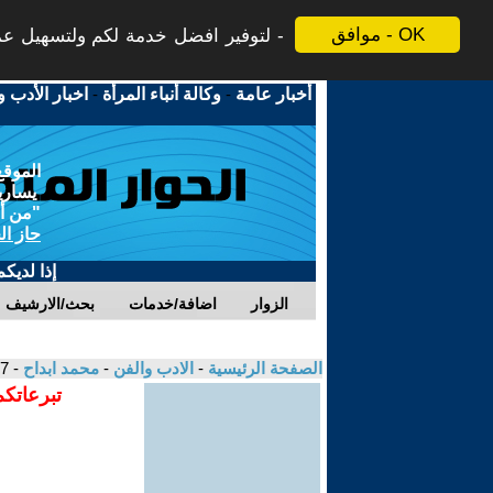
موافق - OK
لتوفير افضل خدمة لكم ولتسهيل عملي
أخبار عامة
-
وكالة أنباء المرأة
-
اخبار الأدب و
الموقع
يسارية
"من أج
حاز ال
إذا لديك
الزوار
اضافة/خدمات
بحث/الارشيف
الصفحة الرئيسية
-
الادب والفن
-
محمد ابداح
- 27 يوماً في بغداد - ج6
تبرعاتكم