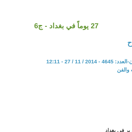
27 يوماً في بغداد - ج6
ح
20 / 11 / 27 - 12:11
 والفن
ير في بغداد