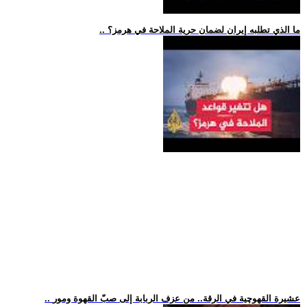
.. ما الذي تطلبه إيران لضمان حرية الملاحة في هرمز؟
.. عشيرة القهوچية في الرقة.. من عزف الربابة إلى صبّ القهوة ومور