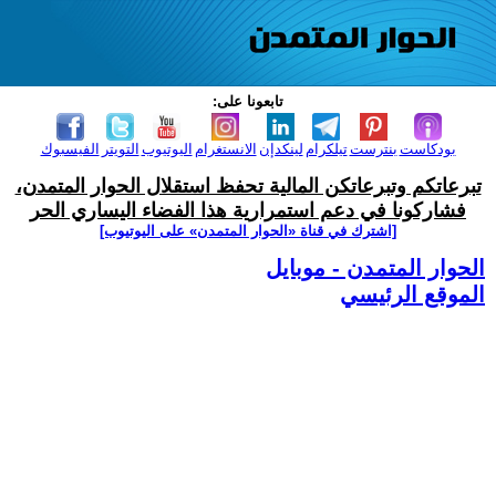
تابعونا على:
بودكاست
بنترست
تيلكرام
لينكدإن
الانستغرام
اليوتيوب
التويتر
الفيسبوك
تبرعاتكم وتبرعاتكن المالية تحفظ استقلال الحوار المتمدن،
فشاركونا في دعم استمرارية هذا الفضاء اليساري الحر
[اشترك في قناة ‫«الحوار المتمدن» على اليوتيوب]
الحوار المتمدن - موبايل
الموقع الرئيسي