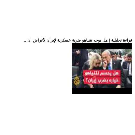
.. قراءة تحليلية | هل يوجه نتنياهو ضربة عسكرية لإيران لأغراض ان