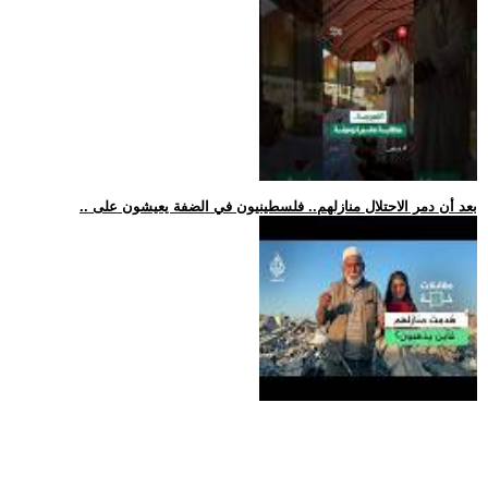
.. بعد أن دمر الاحتلال منازلهم.. فلسطينيون في الضفة يعيشون على