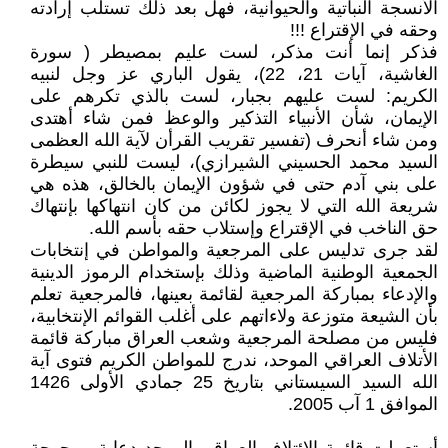
الأنسجة النباتية والحيوانية، فهل بعد ذلك تستلب إرادته
وحقه في الإقتراع !!!
فذكر إنما أنت مذكر، لست عليم بمصيطر ( سورة
الغاشية، آيات 21، 22)، يقول الباري عز وجل لنبيه
الكريم: لست عليهم بجبار، لست بالذي تكرهم على
الإيمان، شأن الأنبياء التذكير والوعظ فمن شاء أهتدى
ومن شاء أنحرف (تفسير تقريب القرأن لآية الله العظمى
السيد محمد الحسيني الشيرازي)، ليست للنبي سيطرة
على بني آدم حتى في شؤون الإيمان بالخالق، هذه هي
شريعة الله التي لا يجوز لكائن من كان انتهاكها بإنتهاك
حق الناخب في الإقتراع وإستلاب حقه بأسم الله.
لقد جرى تدليس على المرجعية والمواطن في إنتخابات
الجمعية الوطنية الماضية وذلك بإستخدام الرموز الدينية
والإدعاء بمباركة المرجعية لقائمة بعينها، فالمرجعية تعلم
بأن الشيعة متوزعة ولاءاتهم على أغلب القوائم الإنتخابية،
فليس من مصلحة المرجعية وشعب العراق مباركة قائمة
الأتلاف العراقي الموحد، ندرج للمواطن الكريم فتوى آية
الله السيد السيستاني بتاريخ 25 جمادي الأولى 1426
الموافق 1 آب 2005.