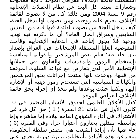
أستعملت قائمة الإئتلاف العراقي الموحد دعاية ممجوجة
وشعارات بعيدة كل البعد عن نظام الحملات الإنتخابية
رقم 9 لسنة 2004 ومن ذلك: كل من لا يصوت لقائمة
الإئتلاف تحرم عليه زوجته، ومن يصوت لها يدخل الجنة،
كيف يدخل الجنة من يصوت لقائمة فيها قله من البعثيين
السابقين وسراق المال العام؟ أن ما ذكرته فيه تهديد
ووعيد فلا يجوز إتباعه في الدعاية الإنتخابية وقامت
المفوضية العليا المستقلة للإنتخابات في العراق بإصدار
بيان جاء فيه: قيام بعض المرشحين والقوائم المتنافسة
بإستخدام الرموز والمقدسات والفتاوي في حملاتها
الإنتخابية الأمر الذي يتعارض مع قواعد السلوك الموقعة
من قبلها، ووعدت بأنها ستتخذ إجرائات بحق المرشحين
والكيانات السياسية التي تستخدم رموز دينية أو الإشارة
إليها، ولكنها حنثت بوعدها ولم تتخذ إي إجراء بحق قائمة
الإئتلاف العراقي الموحد.
كفل الأعلان العالمي لحقوق الأنسان المعتمد في 10
كانون الأول في مادته 21 الفقرة ( 1 ) حق كل فرد في
الأشتراك في أدارة الشؤون العامة لبلاده إما مباشرة وإما
بواسطة ممثلين يختارون أختيارا حرا، وفي الفقرة (3 )
جاء فيها بأن إرادة الشعب هي مصدر سلطة الحكومة،
ويعبرعن هذه الأرادة بأنتخابات نزيهة دورية تجري على