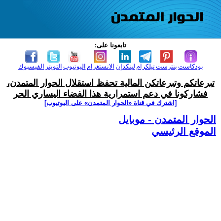
تابعونا على:
بودكاست
بنترست
تيلكرام
لينكدإن
الانستغرام
اليوتيوب
التويتر
الفيسبوك
تبرعاتكم وتبرعاتكن المالية تحفظ استقلال الحوار المتمدن،
فشاركونا في دعم استمرارية هذا الفضاء اليساري الحر
[اشترك في قناة ‫«الحوار المتمدن» على اليوتيوب]
الحوار المتمدن - موبايل
الموقع الرئيسي