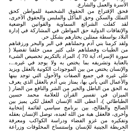
الأسرة والعمل والشارع.
فحق الإقتراع من الحقوق الشخصية للمواطن كحق
التملك والسكن وحق المأكل والملبس والحقوق الأخرى،
لقد كفلت الشرائع السماوية والقوانين الوضعية
والإتفاقات الدولية حق المواطن في المشاركة في إدارة
البلاد بواسطة ممثلين يختارهم بشكل حر.
ولقد كرمنا بني آدم وحملناهم في البر والبحر ورزقناهم
من الطيبات وفضلناهم على كثير ممن خلقنا تفضيلا (
سورة الإسراء، آية 70 )، المراد بالتكريم تخصيص الشىء
بالعناية وتشريفه بما يختص به ولا يوجد في غيره...،
والإنسان يختص من بين الموجودات الكونية بالعقل ويزيد
على غيره في جميع الصفات والأحول التي توجد بينها
والأعمال التي يأتي بها، يمتاز بني آدم بالعقل الذي يعرف
به الحق من الباطل والخير من الشر والنافع من الضار (
الميزان في تفسير القرآن للعلامة محمد حسين
الطباطائي )، أعطى الله الإنسان العقل لكي يميز بين
الصالح والطالح، بين برنامج سياسي لقائمة إنتخابية
وأخرى، فالعقل هبة من الله لعبده، توصل الإنسان بعقله
وتفكيره من غزو الفضاء ودراسة الكواكب ومعرفة
الخريطة الجينية للإنسان وإستنساخ المخلوقات وزراعة