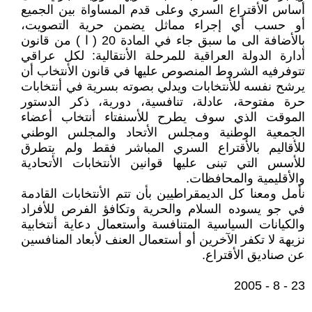
أساس الأقتراع السري وعلى قدم المساواة بين الجميع
أو حسب أي إجراء مماثل يضمن حرية التصويت،
بالأضافة الى ما سبق جاء في المادة 20 ( ا ) من قانون
أدارة الدولة العراقية للمرحلة الأنتقالية: لكل عراقي
تتوفرفيه الشروط المنصوص عليها في قانون الأنتخاب أن
يرشح نفسه للأنتخابات ويدلي بصوته بسرية في أنتخابات
حرة مفتوحة، عادلة، تنافسية، دورية، ذكر الدستور
الموقت الذي سوف يطرح للأسنفتاء أنتخاب أعضاء
الجمعية الوطنية ومجلس الأتحاد والمجلس الوطني
للأقاليم بالأقتراع السري المباشر فقط ولم يتطرق
للأسس التي تبنى عليها قوانين الأنتخابات الأتحادية
والأقليمية والمحافظات.
نأمل ومعنا كل الديمقراطيين بأن تتم الأنتخابات القادمة
في جو يسوده السلام والحرية وتكافؤ الفرص للأفراد
والكيانات السياسية المتنافسة وأستعمال دعاية أنتخابية
نزيهة لا تكفر الآخرين أو أستعمال العنف لأبعاد المنافسين
عن صناديق الأقتراع.
23 - 8 - 2005