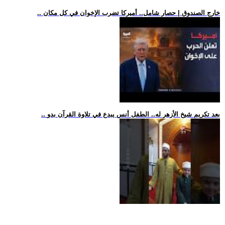
.. خارج الصندوق | حصار شامل.. أميركا تضرب الإخوان في كل مكان
.. بعد تكريم شيخ الأزهر له.. الطفل أنس يبدع في تلاوة القرآن بدو