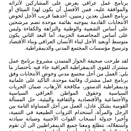
برنامج عمل عراقي يعرض على المشاركين لأثرائه
والموافقة عليه، فمن الأفضل أن يكون لهذا الميثاق أو
برنامج العمل بعدين زمنيين، أحدهما قريب الأجل لخوض
الأنتخابات القادمة بموجبه بقائمة موحدة تضم مرشحين
على أساس الشعبية والوطنية والنزاهة والكفاءة وليس
على أساس المحاصصة الحزبية، أما البعد الثاني يكون
متوسط أوبعيد الأجل لبناء الأنسان العراقي وبناء الأقتصاد
وترسيخ مؤسسات المجتمع المدني والديمقراطية.
لقد طرحت صحيفة الحوار المتمدن مشروع برنامج عمل
مشترك للقوى الديمقراطية العراقية جاء فيه بأختصار ما
يلي: العمل من أجل مجتمع مدني وخوض الأنتخابات وفق
برنامج عمل مشترك وقائمة موحدة، التأكيد على علمانية
وديمقراطية الدستور، مكافخة الأرهاب، ضمان الحريات
السياسية وحقوق المواطن العراقي السياسية
والأجتماعية والأقتصادية والثقافية والبيئية، حل المسألة
القومية بشكل عادل، العمل من أجل المساواة التامة بين
الرجل والمرأة، أستخدام الثروات الطبيعية في التنمية،
وأخيرا جدولة أنسحاب القوات الأجنبية وصيانة سيادته
وأستقلاله، نتطلع ومعنا جميع الديمقراطيين الى أن تقوم