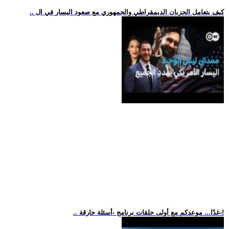
.. كيف يتعامل الحزبان الديمقراطي والجمهوري مع صعود اليسار في ال
.. غدًا... موعدكم مع أولى حلقات برنامج -أسئلة حارقة-!