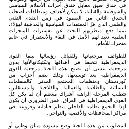
في خندق ضيق مقابل خندق أحزاب الأسلام السياسي
والشوفينية والقبلية، لا يمكن لأهداف ومنطلقات أصحاب
الخندق الثاني من الصمود في زمن التقدم التقني
والعلمي الذي هزّ المعتقدات السياسية والمذهبية لهؤلاء،
،مما دفع منظريهم للبحث عن تفسيرات للمنجزات
العلمية تعيد لهم الأمل في البقاء والأستمرار في عالم
متحرك للأمام.
للطوائف مرجعياتها وللقبائل رؤسائها بينما القوى
الديمقراطية تتخبط في أهدافها وتكتيكاتهالأنها بدون
مرجعية، عسى أن تصبح هذه اللجنة مرجعية للقوى
الديمقراطية بعد توسيعها، وذلك بضم أحزاب من
كوردستان ومنظمات المجتمع المدني كالمنظمات
النسائية والطلابية والعمالية والفلاحية والمستقلين،
تتطلب المرحلة الراهنة أشراك معظم أن لم يكن كل
القوى الديمقراطية في العراق، فمن الضروري أن يكون
لهذا التجمع نظامه الداخلي ينظم قياداته وفروعه في
مراكز المحافظات والأقضية والنواحي.
المطلوب من هذه اللجنة وضع مسودة ميثاق وطني أو