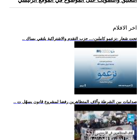
التعليق والتصويت على الموضوع في الموقع الرئيسي
اخر الافلام
.. تحت شعار -نزعمو كاملين-... حزب التقدم والاشتراكية يلتقي بساك
.. صدامات بين الشرطة وآلاف المتظاهرين رفضا لمشروع قانون يسهّل ت