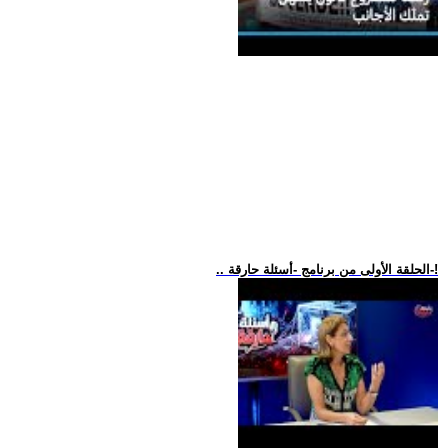
.. الحلقة الأولى من برنامج -أسئلة حارقة-!