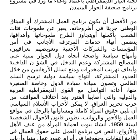
لجنة التيار الديمقراطي بأعتماد وأغناء ما ورد في مشروع
برنامج صحيفة الحوار المتمدن.
من الأفضل أن يكون برنامج العمل المشترك أو الميثاق
الوطني جريئا في أطروحاته، يعبر عن طموحات فئات
الشعب بأكملها أويتجاوز الطرح طموحاتها وأهدافها،
يتضمن أنهاء خدمات المرتزقة الأجانب في أمن
المؤسسات والشركات الأجنبية وتعويضهم بعراقيين،
وأنتهاج سياسة واضحة أتجاه دول الجوار مبنية على
المصالح المشتركة وعدم التدخل في الشؤ ن الداخلية
وأيقاف تهريب المخدرات ومنع تسلل الأرهابيين من خلال
الحدود المشتركة، أنتهاج سياسة دولية ترسخ السلم
العالمي وتصون سيادة سيادة الدول وخاصة الصغيرة
منها، أعادة التواصل مع القوى الديمقراطية العربية
والدولية والتي أصابها الفتور بعد أختلاف المواقف من
حرب تحرير العراق. لا يمكن لأحزاب الأسلام السياسي
أن تلبي حقوق المرأة كاملة ومساواتها بالرجل في مواقع
العمل والأجور والرواتب، تطوير قانون الأحوال الشخصية
لسنة 1959، أنشاء بيوت لحماية المرأة من عنف الأهل
والأزواج. النص في برنامج العمل على حقوق العمال في
أقامة النقابات وحقوقها في أبرام عقود عمل بينها وأرباب