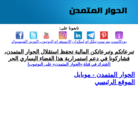
تابعونا على:
بودكاست
بنترست
تيلكرام
لينكدإن
الانستغرام
اليوتيوب
التويتر
الفيسبوك
تبرعاتكم وتبرعاتكن المالية تحفظ استقلال الحوار المتمدن،
فشاركونا في دعم استمرارية هذا الفضاء اليساري الحر
[اشترك في قناة ‫«الحوار المتمدن» على اليوتيوب]
الحوار المتمدن - موبايل
الموقع الرئيسي