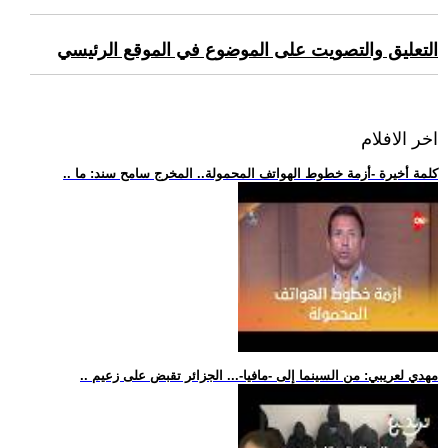
التعليق والتصويت على الموضوع في الموقع الرئيسي
اخر الافلام
.. كلمة أخيرة -أزمة خطوط الهواتف المحمولة.. المخرج سامح سند: ما
.. مهدي لعريبي: من السينما إلى -مافيا-... الجزائر تقبض على زعيم