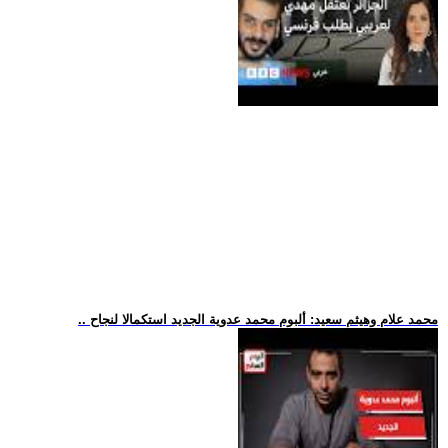
.. محمد علام وهيثم سعيد: ألبوم محمد عدوية الجديد استكمالا لنجاح