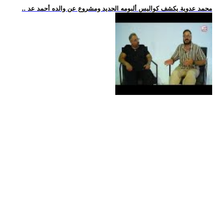
.. محمد عدوية يكشف كواليس ألبومه الجديد ومشروع عن والده أحمد عد