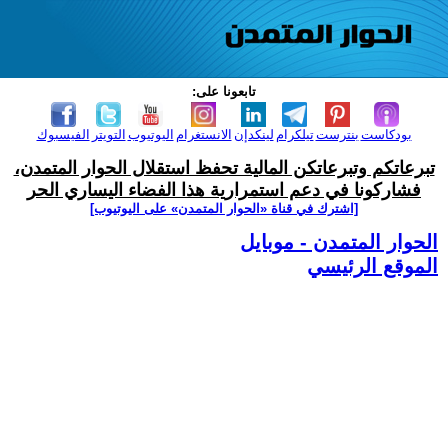
تابعونا على:
بودكاست
بنترست
تيلكرام
لينكدإن
الانستغرام
اليوتيوب
التويتر
الفيسبوك
تبرعاتكم وتبرعاتكن المالية تحفظ استقلال الحوار المتمدن،
فشاركونا في دعم استمرارية هذا الفضاء اليساري الحر
[اشترك في قناة ‫«الحوار المتمدن» على اليوتيوب]
الحوار المتمدن - موبايل
الموقع الرئيسي