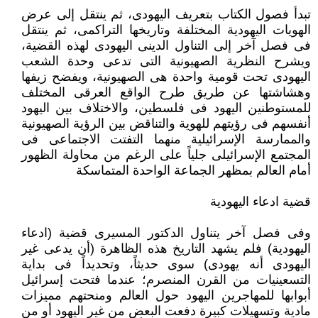
تبدأ فصول الكتاب بتعريف اليهودى، ثم ينتقل إلى عرض
الهويات اليهودية المختلفة وتاريخها التراكمى، ثم ينتقل
فى فصل آخر إلى التناول الدينى اليهودى لهذه القضية،
ويشرح النظرية الصهيونية التى تدعى وحدة الشعب
اليهودى تحت قومية واحدة هى الصهيونية، ويفضح زيفها
وهشاشتها عن طريق طرح الواقع العرقى المختلف
للمستوطنين اليهود فى فلسطين، والاختلاف بين اليهود
أنفسهم فى رؤيتهم للهوية والتناقض بين الرؤية الصهيونية
والممارسة الإسرائيلية منهما التفتت الاجتماعى فى
المجتمع الإسرائيلى جلياً على الرغم من محاولة الظهور
أمام العالم بمظهر الجماعة الواحدة المتماسكة
قضية ادعاء اليهودية
وفى فصل آخر يتناول الدكتور المسيرى قضية (ادعاء
اليهودية) فلم يشهد التاريخ هذه الظاهرة (أن يدعى غير
اليهودى أنه يهودى) سوى حديثاً، وتحديداً فى بداية
التسعينيات من القرن المنصرم؛ عندما فتحت إسرائيل
أبوابها للمهاجرين اليهود حول العالم ومنحتهم مميزات
مادية وتسهيلات كبيرة دفعت البعض من غير اليهود أو من