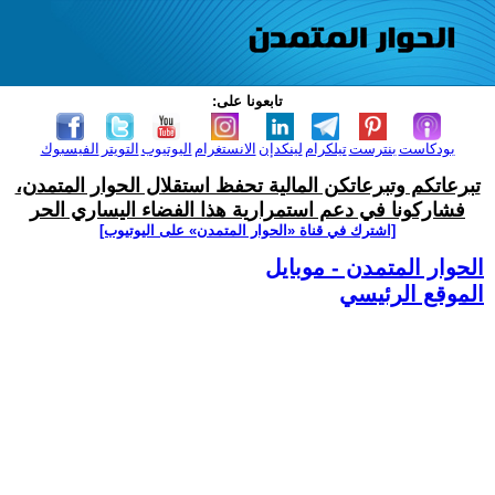
تابعونا على:
بودكاست
بنترست
تيلكرام
لينكدإن
الانستغرام
اليوتيوب
التويتر
الفيسبوك
تبرعاتكم وتبرعاتكن المالية تحفظ استقلال الحوار المتمدن،
فشاركونا في دعم استمرارية هذا الفضاء اليساري الحر
[اشترك في قناة ‫«الحوار المتمدن» على اليوتيوب]
الحوار المتمدن - موبايل
الموقع الرئيسي