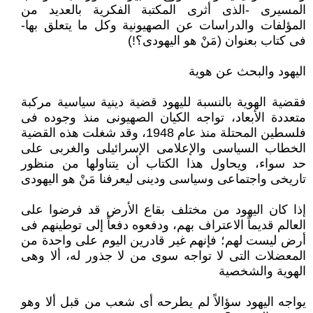
المسيرى -الذى أثرى المكتبة الفكرية بالعديد من
المؤلفات والدراسات عن الصهيونية وكل ما يتعلق بها-
فى كتاب بعنوان (مَنْ هو اليهودى؟!)
اليهود والبحث عن هوية
فقضية الهوية بالنسبة لليهود قضية دينية سياسية مركبة
متعددة الأبعاد، تواجه الكيان الصهيونى منذ وجوده فى
فلسطين المحتلة منذ عام 1948، وقد شغلت هذه القضية
الخطاب السياسى والإعلامى الإسرائيلى والغربى على
حد سواء، ويحاول هذا الكتاب أن يتناولها من منظور
تاريخى واجتماعى وسياسى ودينى ليعرفنا مَنْ هو اليهودى
إذا كان اليهود من مختلف بقاع الأرض قد فرضوا على
العالم قديماً الاعتراف بهم، ودفعوه دفعاً إلى توطينهم فى
أرض ليست لهم؛ فإنهم غير قادرين اليوم على واحدة من
المعضلات التى لا تواجه سوى من لا جذور له، ألا وهى
الهوية والشخصية
يواجه اليهود سؤالاً لم يطرحه أى شعب من قبل ألا وهو