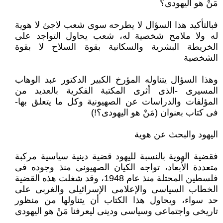
مَنْ هو اليهودى؟
فبالتأكيد هذا السؤال لا يطرحه سوى شعب لاجئ لا هوية
له ولا ملامح شخصية له، شعب يحاول التواجد على
الخريطة البشرية والسكانية بقوة السلاح لا بقوة
الشخصية
وهذا السؤال يتناوله المؤرخ الكبير الدكتور عبد الوهاب
المسيرى -الذى أثرى المكتبة الفكرية بالعديد من
المؤلفات والدراسات عن الصهيونية وكل ما يتعلق بها-
فى كتاب بعنوان (مَنْ هو اليهودى؟!)
اليهود والبحث عن هوية
فقضية الهوية بالنسبة لليهود قضية دينية سياسية مركبة
متعددة الأبعاد، تواجه الكيان الصهيونى منذ وجوده فى
فلسطين المحتلة منذ عام 1948، وقد شغلت هذه القضية
الخطاب السياسى والإعلامى الإسرائيلى والغربى على
حد سواء، ويحاول هذا الكتاب أن يتناولها من منظور
تاريخى واجتماعى وسياسى ودينى ليعرفنا مَنْ هو اليهودى