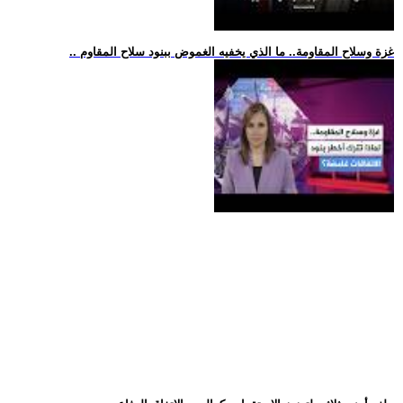
.. غزة وسلاح المقاومة.. ما الذي يخفيه الغموض ببنود سلاح المقاوم