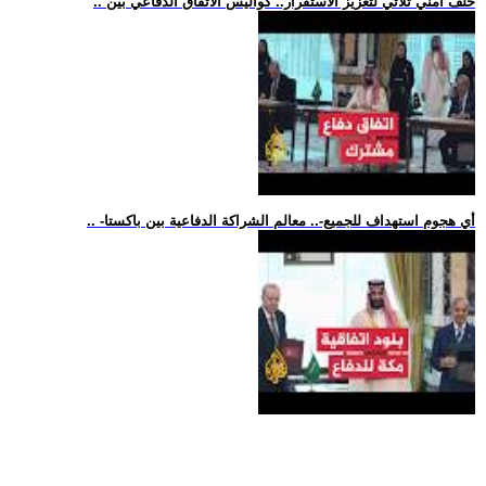
.. حلف أمني ثلاثي لتعزيز الاستقرار.. كواليس الاتفاق الدفاعي بين
.. -أي هجوم استهداف للجميع-.. معالم الشراكة الدفاعية بين باكستا