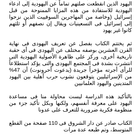
اليهود الذين انقطعت صلتهم تماماً عن اليهودية إلى ادعاء
اليهودية للاستفادة من هذه المزايا الممنوحة من قبل
إسرائيل (وخاصة من المهاجرين السوفييت الذين نزحوا
إلى إسرائيل فى التسعينيات ويقال إن نصفهم أو ثلثهم
كانوا غير يهود
ثم يختتم الكتاب بفصل عن تعريف اليهودى فى نهاية
القرن العشرين بوصفه مختلف عن اليهودى فى أى حقبة
تاريخية أخرى، وركز على ظاهرة الأصولية اليهودية التى
انتشرت بشدة فى المجتمع اليهودى والتى يؤكد استطلاعاً
للرأى أجرته مؤخراً جريدة (يدعوت أحرونوت) أن 47%
من الإسرائيليين يتوقعون نشوب حرب أهلية بين اليهود
المتدينين واليهود العلمانيين
بالتأكيد هذه الدراسة ليست محاولة منا فى مساعدة
اليهود على معرفة أنفسهم، ولكنها وبكل تأكيد جزء من
منظومة فكرية ضرورية للتعرف على عدونا
الكتاب صادر عن دار الشروق فى 110 صفحة من القطع
المتوسط، وتم طبعه عدة مرات