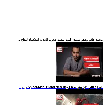
.. محمد علام وهيثم سعيد: ألبوم محمد عدوية الجديد استكمالا لنجاح
.. فيلم Spider-Man: Brand New Day | البداية اللي كان بيتر محتا