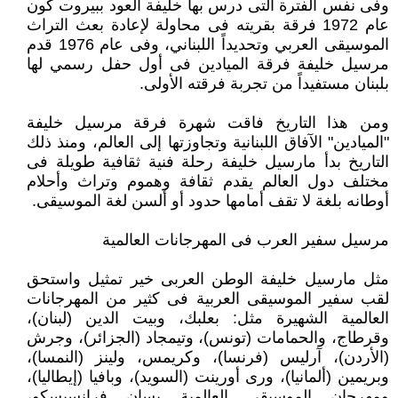
وفى نفس الفترة التى درس بها خليفة العود ببيروت كون
عام 1972 فرقة بقريته فى محاولة لإعادة بعث التراث
الموسيقى العربي وتحديداً اللبناني، وفى عام 1976 قدم
مرسيل خليفة فرقة الميادين فى أول حفل رسمي لها
بلبنان مستفيداً من تجربة فرقته الأولى.
ومن هذا التاريخ فاقت شهرة فرقة مرسيل خليفة
"الميادين" الآفاق اللبنانية وتجاوزتها إلى العالم، ومنذ ذلك
التاريخ بدأ مارسيل خليفة رحلة فنية ثقافية طويلة فى
مختلف دول العالم يقدم ثقافة وهموم وتراث وأحلام
أوطانه بلغة لا تقف أمامها حدود أو ألسن لغة الموسيقى.
مرسيل سفير العرب فى المهرجانات العالمية
مثل مارسيل خليفة الوطن العربى خير تمثيل واستحق
لقب سفير الموسيقى العربية فى كثير من المهرجانات
العالمية الشهيرة مثل: بعلبك، وبيت الدين (لبنان)،
وقرطاج، والحمامات (تونس)، وتيمجاد (الجزائر)، وجرش
(الأردن)، آرليس (فرنسا)، وكريمس، ولينز (النمسا)،
وبريمين (ألمانيا)، ورى أورينت (السويد)، وبافيا (إيطاليا)،
ومهرجان الموسيقى العالمية بسان فرانسيسكو،