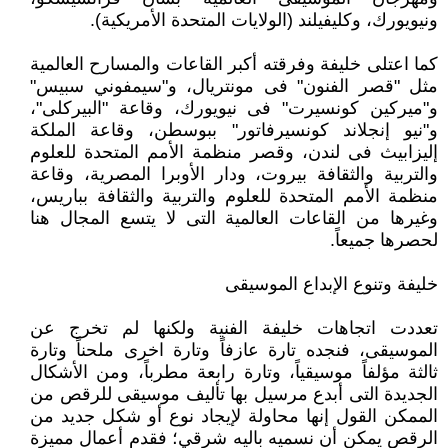
ونيويورك، وكليفيلند (الولايات المتحدة الأمريكية).
كما اعتلى خليفة وفرقته أكبر القاعات والمسارح العالمية
مثل "قصر الفنون" فى مونتريال، و"سيمفوني سبيس"
و"ميركين كونسيرت" فى نيويورك، وقاعة "البيركلى"،
و"نيو إنجلاند كونسيرفاتور" ببوسطن، وقاعة الملكة
إليزابيث فى لندن، وقصر منظمة الأمم المتحدة للعلوم
والتربية والثقافة بيروت، ودار الأوبرا المصرية، وقاعة
منظمة الأمم المتحدة للعلوم والتربية والثقافة بباريس،
وغيرها من القاعات العالمية التى لا يتسع المجال هنا
لحصرها جميعاً.
خليفة وتنوع الإبداع الموسيقى
تعددت اتجاهات خليفة الفنية ولكنها لم تخرج عن
الموسيقى، فنجده تارة عازفاً وتارة اخرى ملحناً وتارة
ثالثة مؤلفاً موسيقياً، وتارة رابعة مطرباً، ومن الأشكال
الجديدة التى أبدع مرسيل بها تأليف موسيقى للرقص من
الممكن القول إنها محاولة لإيجاد نوع أو شكل جديد من
الرقص يمكن أن نسميه باليه شرقي؛ فقدم أعمال مميزة