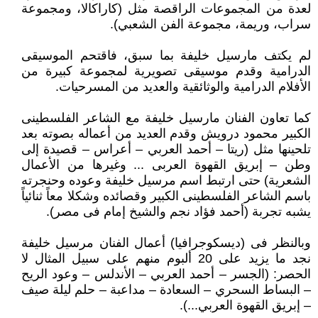
لعدة من المجموعات الراقصة مثل (كاراكالا، ومجموعة
سراب، وريمة، مجموعة الفن الشعبي).
لم يكتف مارسيل خليفة بما سبق، فاقتحم الموسيقى
الدرامية وقدم موسيقى تصويرية لمجموعة كبيرة من
الأفلام الدرامية والوثائقية والعديد من المسرحيات.
كما تعاون الفنان مارسيل خليفة مع الشاعر الفلسطينى
الكبير محمود درويش وقدم العديد من أعماله بصوته بعد
تلحينها مثل (ريتا – أحمد العربي – أعراس – قصيدة إلى
وطن – إبريق القهوة العربى ... وغيرها من الأعمال
الشعرية) حتى ارتبط اسم مرسيل خليفة وعوده وحنجرته
باسم الشاعر الفلسطينى الكبير وقصائده وشكلا معاً ثنائياً
يشبه تجربة (أحمد فؤاد نجم والشيخ إمام فى مصر).
وبالنظر فى (ديسكوجرافيا) أعمال الفنان مرسيل خليفة
نجد ما يزيد على 20 ألبوم منهم على سبيل المثال لا
الحصر: (الجسر – أحمد العربي – الأندلس – وعود الريح
– البساط السحري – السعادة – مداعبة – حلم ليلة صيف
– إبريق القهوة العربي...).