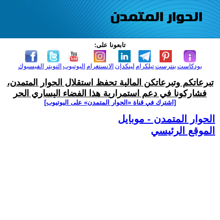
تابعونا على:
بودكاست
بنترست
تيلكرام
لينكدإن
الانستغرام
اليوتيوب
التويتر
الفيسبوك
تبرعاتكم وتبرعاتكن المالية تحفظ استقلال الحوار المتمدن،
فشاركونا في دعم استمرارية هذا الفضاء اليساري الحر
[اشترك في قناة ‫«الحوار المتمدن» على اليوتيوب]
الحوار المتمدن - موبايل
الموقع الرئيسي