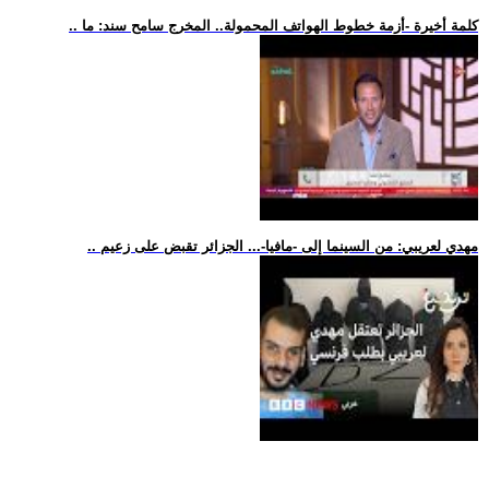
.. كلمة أخيرة -أزمة خطوط الهواتف المحمولة.. المخرج سامح سند: ما
.. مهدي لعريبي: من السينما إلى -مافيا-... الجزائر تقبض على زعيم