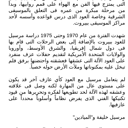
التى يمتزج فيها الفن مع الهواء على قمم روابيها، وبدأ
من مرحلة مبكرة من عمره فى التعلق بالموسيقى
الشرقية وخاصة العود الذى درس قواعده وأسسه لأحد
مراكز الموسيقى ببيروت.
شهدت الفترة من عام 1970 وحتى 1975 دراسة مرسيل
للعود ببيروت بالإضافة إلى بعض الرحلات التى قام بها
فى دول شمال إفريقيا، والشرق الأوسط، وأوروبا
والولايات المتحدة الأمريكية لتقديم حفلات عزف منفرد
على العود الآلة التى عشقها فعشقته واحتضنها برفق فلم
تبخل عليه بمكنوناتها وملأت الأرض حوله خصباً.
لم يتعامل مرسيل مع العود كأي عازف آخر قد يكون
على مستوى عال من المهارة لكنه وصل فى علاقته
وعشقه لهذه الآلة لحد تطويعها لفكره وتحريرها من قيود
تكنيكها الفني الذى يفرض نظاماً وأسلوباً محدداً على
عازفيها.
مرسيل خليفة و"الميادين"