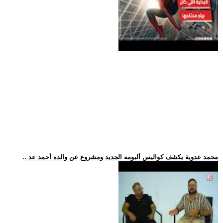
.. محمد عدوية يكشف كواليس ألبومه الجديد ومشروع عن والده أحمد عد