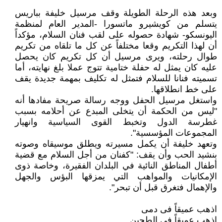
وبعد هذه الرحلة الطويلة وقف مرسيل خليفة بباريس
يتسلم من كويشيرو ماتسورا -المدير العام لمنظمة
اليونسكو- شهادة حصوله على لقب فنان السلام، مؤكداً
أن لهذا التكريم وقعا مختلفاً عن كل ما تلقاه من تكريم
طوال رحلته، ويرى مرسيل أن كل تكريم كان يحصل
عليه كان يمثل له حفلة ختامية تتوج عملا بلغ نهايته، أما
تسميته فنانا للسلام فتمثل له تكليف بمهمة جديدة يقف
على خط انطلاقها.
واستغل مرسيل الحفل ووجه رسالة صريحة مفادها أنه
"ليس من الحكمة أن يتخلى المبدع عن أحلامه بسبب
غطرسة الدول وتخبط القوى السياسية وانهيار
المجموعات المؤسسية".
وتعهد خليفة أن يكمل مسيرته ويطلق موسيقاه وصوته
بنشيد الحب وأن يقف: "كفنان من أجل السلام مع قضية
أطفال المناطق النائية في البلدان الفقيرة، وخاصة ذوى
الإمكانيات والمواهب التي يمزقها البؤس والجهل
والإهمال فتغرق قبل أن تبحر".
اذهب عميقاً فى دمى
اذهب عميقاً فى الطحين