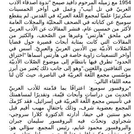
1954 مع زميله المرحوم دافيد صيمح "ندوة أصدقاء الأدب
العربيّ في تل أبيب"، وعمل في أواخر الخمسينات
سكرتيرًا علميًا لمجمع اللّغة العبريّة في القدس. لم ينقطع
سوميخ عن كتاباته في الصحف المحليّة والمجلات العامة
لأكثر من خمسين عام، فنشر المقالات عن الأدب العربيّ
في ملحق "هآرتس" وغيرها من الصّحف، والكثير من
المقالات التي كانت بمثابة أبحاث قصيرة حول قضايا
الصّلات الأدبيّة بين الأدبين العربيّ والعبريّ. أسس في
أواخر التسعينات زاوية خاصة في هآرتس أسماها "اختراق
الحدود" تطرق فيها بانتظام إلى موضوع الصّلات الأدبيّة
بين الثقافتين واللغتين."وهو إلى جانب ذلك يُعتبر من أبرز
مؤسّسي مجمع اللّغة العربيّة في الناصرة، حيث كان لنا
معه اللقاء التالي:
*بروفسور سوميع: اعترافًا بما قدّمته للأدب العربيّ
الحديث من دراسات وأبحاث قيّمة، وتقديرًا لمساهمتكَ
في تأسيس مجمع اللّغة العربيّة في إسرائيل، فقد كرّمكَ
المجمع بعضوية شرف، وذلك باحتفالٍ مهيب أقيم قبل
نحو سنتين في حيفا، أدارته الدكتورة كلارا سروجي-
شجراوي وتحدّث فيه البروفسور سليمان جبران
والبروفسور محمود غنايم، رئيس المجمع. سؤالي هو: