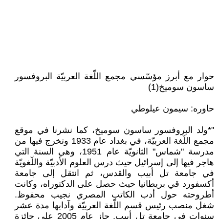
حوار مع أبرز مؤسّسي مجمع اللّغة العربيّة البروفسور
ساسون سوميخ(1)
حاوره: سيمون عيلوطي
"*ولد البروفسور ساسون سوميخ، كما نشرنا في موقع
مجمع اللّغة العربيّة، في بغداد عام 1933 وتخرج فيها من
مدرسة "شماس" الثانويّة عام 1951، وهي السنة التي
هاجر فيها إلى إسرائيل حيث درس العلوم الأدبيّة واللّغويّة
في جامعة تل أبيب والقدس، ثم انتقل إلى جامعة
أكسفورد قي بريطانيا حيث حصل على الدكتوراه، وكانت
أطروحته حول أدب الكاتب المصري نجيب محفوظ.
شغل منصب رئيس قسم اللّغة العربيّة وآدابها مدة عشر
سنوات في جامعة تل أبيب. حاز عام 2005 على جائزة