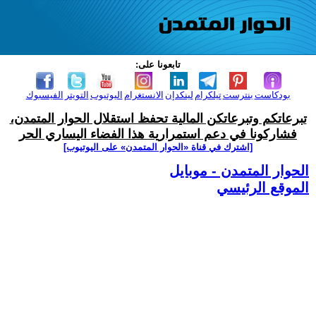
تابعونا على:
بودكاست
بنترست
تيلكرام
لينكدإن
الانستغرام
اليوتيوب
التويتر
الفيسبوك
تبرعاتكم وتبرعاتكن المالية تحفظ استقلال الحوار المتمدن،
فشاركونا في دعم استمرارية هذا الفضاء اليساري الحر
[اشترك في قناة ‫«الحوار المتمدن» على اليوتيوب]
الحوار المتمدن - موبايل
الموقع الرئيسي