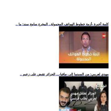
.. كلمة أخيرة -أزمة خطوط الهواتف المحمولة.. المخرج سامح سند: ما
.. مهدي لعريبي: من السينما إلى -مافيا-... الجزائر تقبض على زعيم