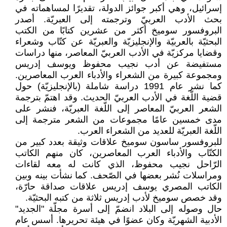
إسرائيل، وهي أكبر جوائز الدولة، تقديرًا لمساهماته في
بحث الأدب العربيّ وترجمته إلى العبريّة. أصدر
البروفسور سوميخ أكثر من عشرين كتابًا من الكتب
البحثيّة بالعربيّة والإنجليزيّة والعبريّة عن كتّاب وشعراء
وقضايا مركزيّة في الأدب العربيّ المعاصر، منها دراسات
مستفيضة عن أدب نجيب محفوظ ويوسف إدريس
ومجموعة كبيرة من الشعراء والأدباء العرب المعاصرين.
كما نشر عام 1991 دراسة شاملة (بالإنجليزيّة) حول
قضية اللّغة في الأدب العربيّ الحديث. وقد اهتمّ بترجمة
الشعر العربيّ المعاصر إلى اللّغة العبريّة، فنشر على
مدى خمسين عامًا مجموعات من الشعر مترجمة إلى
اللّغة العبريّة للعديد من الشعراء العرب.
للبروفسور ساسون سوميخ علاقات وثيقة بعدد كبير من
الكتّاب والأدباء العرب المعاصرين، كان منهم الكاتب
الرّاحل نجيب محفوظ، الذي كانت له معه لقاءات
ومراسلات نُشر بعضها في الصّحف. كما نشأت بينه وبين
الكاتب المصري يوسف إدريس علاقات صداقة حارّة،
وقد خصص سوميخ لأدب إدريس ثلاثة من كتبه البحثيّة.
حال وصوله إلى البلاد انضمّ إلى أسرة مجلّة "الجديد"
الأدبية الشهريّة وكان عضوًا في هيئة تحريرها. أسس عام