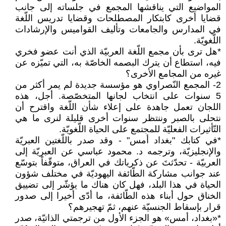
المواضيع التي يناقشها المجمع في جلساته إلى جانب
قضايا أخرى كابتكار المصطلحات وقضايا تدريس اللّغة
في المدارس والجامعات وتأليف القواميس والإرشادات
اللّغويّة.
*هل ترى بأن مجمع اللّغة العربيّة الذي أنت عضو فخري
فيه، استطاع أن يترك البصمه الخاصّة به، التي تميّزه عن
غيره من المجامع الأخرى؟
2- المجمع النّصراوي هو مؤسسة جديدة لم يمر أكثر من
5 سنوات على انتخاب لجانها المتخصّصة. أجل، هذه
اللجان تعمل جاهدة على إعلاء شأن اللّغة واقترح أن
نتحلى بالصبر وننتظر سنوات أخرى قليلة لنرى ما هي
التّأثيرات الفعليّة للمجتمع على الحياة اللّغويّة.
*في كتابك "بغداد أمس" - وقد صدر باللّغتين العبريّة
والإنجليزيّة، وترجمه د. محمود عباسي عن العبريّة إلى
العربيّة - تحدّثتَ عن ذكرياتك في العراق، متوقّفاً بتوسّع
عند جوانب مشاركة الطّائفة اليهوديّة في مختلف شؤون
الحياة في هذا البلد، فهل كان هناك ما يؤشّر إلى تضييق
الخناق حول أبناء هذه الطّائفة، ما أدّى أخيرا إلى صدور
قرار بإسقاط الجنسيّة عنهم، ثمّ تهجيرهم؟
*«بغداد، أمس» هو الجزء الأول من ترجمتي الذاتيّة، صدر