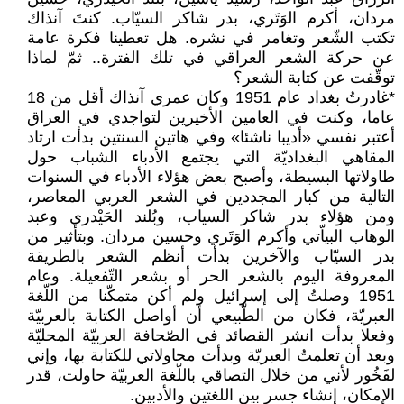
مردان، أكرم الوَتَري، بدر شاكر السيّاب. كنتَ آنذاك
تكتب الشّعر وتغامر في نشره. هل تعطينا فكرة عامة
عن حركة الشعر العراقي في تلك الفترة.. ثمّ لماذا
توقّفت عن كتابة الشعر؟
*غادرتُ بغداد عام 1951 وكان عمري آنذاك أقل من 18
عاما، وكنت في العامين الأخيرين لتواجدي في العراق
أعتبر نفسي «أديبا ناشئا» وفي هاتين السنتين بدأت ارتاد
المقاهي البغداديّة التي يجتمع الأدباء الشباب حول
طاولاتها البسيطة، وأصبح بعض هؤلاء الأدباء في السنوات
التالية من كبار المجددين في الشعر العربي المعاصر،
ومن هؤلاء بدر شاكر السياب، وبُلند الحَيْدري وعبد
الوهاب البياّتي وأكرم الوَتَري وحسين مردان. وبتأثير من
بدر السيّاب والآخرين بدأت أنظم الشعر بالطريقة
المعروفة اليوم بالشعر الحر أو بشعر التّفعيلة. وعام
1951 وصلتُ إلى إسرائيل ولم أكن متمكّنا من اللّغة
العبريّة، فكان من الطّبيعي أن أواصل الكتابة بالعربيّة
وفعلا بدأت انشر القصائد في الصّحافة العربيّة المحليّة
وبعد أن تعلمتُ العبريّة وبدأت محاولاتي للكتابة بها، وإني
لفَخُور لأني من خلال التصاقي باللّغة العربيّة حاولت، قدر
الإمكان، إنشاء جسر بين اللغتين والأدبين.