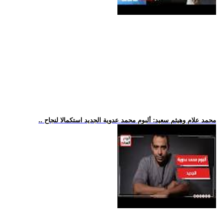
.. محمد علام وهيثم سعيد: ألبوم محمد عدوية الجديد استكمالا لنجاح