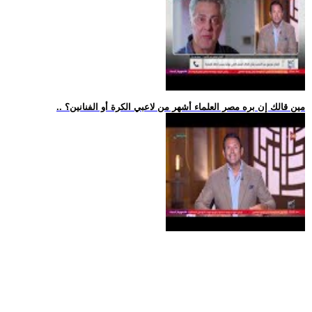
.. مين قالك إن بره مصر العلماء أشهر من لاعبي الكرة أو الفنانين؟