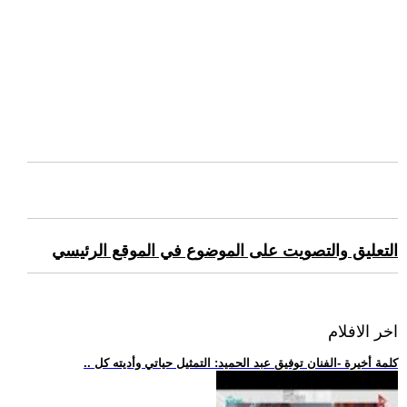
التعليق والتصويت على الموضوع في الموقع الرئيسي
اخر الافلام
.. كلمة أخيرة -الفنان توفيق عبد الحميد: التمثيل حياتي وأديته كل