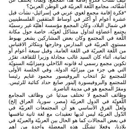
كيف نشأت فكرة إقامة هذا المجمع، وبماذا يختلف عن
أشقّائه، مجامع اللّغة العربيّة في الوطن العربيّ؟
*فكرة إقامة مجمع لغوي عربي في إسرائيل- نشأت قبل
عشرة أعوام أو أكثر في أوساط المثقفين الفلسطينيين
في شمال البلاد، وكان المجمع مؤسسة أهليّة غير رسميّة
يجتمع أعضاؤه لتداول مشاكل لغويّة، خاصة حول مكانة
اللّغة في المجتمع وكان بعض المشاركين يشعر بهبوط
مستوى العربيّة في المدارس وخارجها وبتكاثر الاقتباس
من اللّغة العبريّة في اللغة العامة. وقبل سبعة أعوام أو
ثمانية، أثناء كان السيد غالب مجادلة وزيرا للثقافة، تقرّر
تكوين مجمع رسمي له قانونه الدّاخلي وميزانيّته السنويّة
التي هي جزء من ميزانيّة الدولة. وفي الجلسة الأولى
للمجتمع تمّ انتخاب البروفيسور محمود غنايم رئيسا
للمجتمع والبروفيسورة إلينور صايغ حداد كنائبة للرئيس.
ومقرّ المجمع هو في مدينة الناصرة.
وظائف المجمع لا تختلف مبدئيا عن وظائف المجامع
اللّغويّة في الدول العربيّة (مصر، سوريا، العراق إلخ)
ولعلّ الفرق الأساسي هو أن المجتمعات العربيّة في
الدّول العربيّة ليس لديها تعقيدات مع لغة ثانية تنافسها
في بعض المجالات كما هو الحال بين العربيّة والعبريّة في
بلادنا، وفعلا تشكّل هذه المعضلة واحدة من أهم