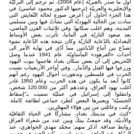
أول ما صدر بالعبريّة (عام 2004)، ثم ترجم إلى التركيّة
والإنجليزية والعربيّة (ترجمها الدكتور محمود عباسي). في
هذا الجزء أحاول أن أعرض صورة لحالة التّعايش التي
سادت بين الجالية اليهوديّة التي نشأتُ فيها وبين مسلمي
المدينة، وهم اغلب سكانها. وفي ثلاثينات القرن الماضي،
بعد صعود النازيّة في ألمانيا، تأثرت بعض الأوساط
البغداديّة بالدّعاية النازيّة وكان نتيجة هذه الدّعاية نشوء
تصدّع بين أتباع الدّيانتين مما أدّى في نهاية الأمر الى
أحداث «الفرهود» المأساويّة. عام 1941 عندما وصل
التّحريض إلى أن بعض سكان بغداد هاجموا بيوت اليهود
وزرعوا فيها القتل والدّمار.. وفي أواخر الأربعينات نشبت
الحرب في فلسطين وتدهورت أحوال اليهود رغم أنهم
كانوا أبعد ما يكون عن هذه الحرب، وعام 1950 غادر
أغلب يهود العراق، وعددهم أكثر من 120.000 شخص،
وانتقلوا إلى إسرائيل في عمليّة سميت بـ"إسقاط
الجنسيّة" ويعتبرها البعض كطرد جماعي لطائفة كاملة.
وكنت وعائلتي من بين هؤلاء المهجّرين.
*كنتَ في مدينتكَ بغداد، مشاركًا في الحياة الثقافيّة
والأدبيّة، وقد جمعتْ بينكّ وبين عدد من شعراء العراق
روابط صداقة. أذكر منهم: محمّد مهدي الجواهري، عبد
الرزّاق عبد الواحد، رشيد ياسين، بُلند الحيدري، حسين