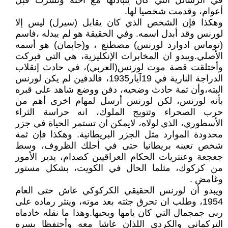
في الرسائل التي كان يتبادلها مع أخته ونشرت قبل
أعوام، وقدمت شخصيا لها.
وهكذا فإن الشخص الذي كان يقابل (سيرل) ليس إلا
لورنس وقد أبدل اسمه. وفي الحقيقة هو لم يبدله ،فاسم
(توماس ادوارد لورنس) مصطنع ، و(جابمان) هو أسمه
الأصلي.ويبدو ان المخابرات الإنكليزية، هي التي فبركت
وأختلقت قصة موت لورنس(العربي)، في حادث إنقلاب
الدراجة النارية في 19آيار1935، فالدفين لم يكن لورنس
البته،وأن ثمة حادث وضحيه، دفن ووضع شاهد على قبره
بأنه لورنس، لكن لورنس أرسل لمهام اخرى أهم من
حرب الصحراء وتتويج الملوك، انه حراسة الثراء
الأسطوري، الذي لولاه، لايمكن ان تستمر الحياة في جزر
محدودة الموارد مثل الجزر البريطانية. وهكذا فإن ثمة
شخص تعينه بريطانيا حتى في أحلك الظروف، وسط
جعجعة وعنتريات الحكام العراقيين كصدام، يدير الأمور
من كركوك، مثلما الحال في الكويت، بشكل مستور
وغامض .
ويبدو أن لورنس الحقيقي الكركوكي عاش حتى العام
1954، وطلب ان تحرق جثته بعد موته، وينثر رماده على
ربى جمجمال التي كان يامها ويحبها.وهذا ما نقله خادماه
التركماني والكردي اللذان عاشا معه وأحتفظا بسره