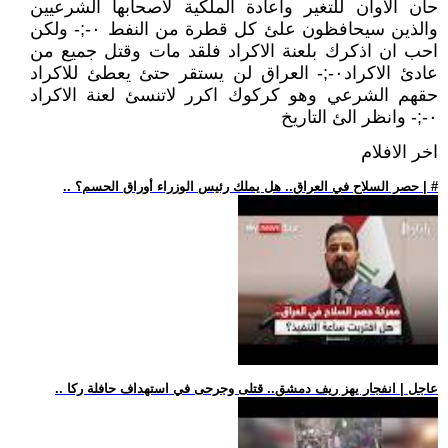
حان الاوان للتغير واعادة الملكية لاصحابها الشرعيين
والذين سيحافظون علئ كل قطرة من النفط ٠-;- ولكن
احب ان اذكرك بلعنة الاكراد فلقد مات وقتل جميع من
عادئ الاكراد٠-;- العراق لن يستقر حتئ يعطئ للاكراد
حقهم الشرعي وهو كركوك اكرر لاتنسئ لعنة الاكراد
٠-;- وانظر الئ التاريخ
اخر الافلام
.. حصر السلاح في العراق.. هل يملك رئيس الوزراء أوراق الحسم؟ | #
.. عاجل | انفجار يهز ريف دمشق.. قتلى وجرحى في استهداف حافلة ركا