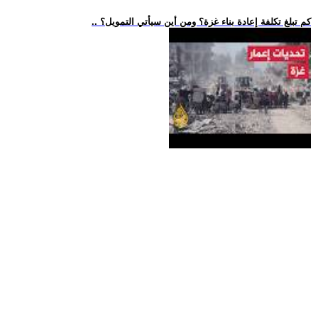
.. كم تبلغ تكلفة إعادة بناء غزة؟ ومن أين سيأتي التمويل؟