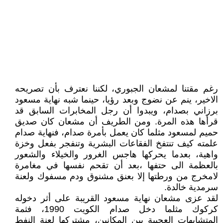
رغم مقتنا لمشعان الجبوري، لكننا نعترف بأن تصريحه
الاخير، ينم عن نضوج وبعد رؤيا، حينما شبه نهاية مسعود
برزاني بصدام، ويبدوا أن رجل المخابرات السابق قد
قرأها هذه المرة. ومن الطريف أن مشعان كان صديق
حميم لمسعود مثلما كان يعمل بأمرة صدام، فنهاية صدام
علمته كيف تنتفخ الفقاعات البشرية وتنفجر بفعل وخزة
واهية، بعدما يحركها هاجس الغرور والخيلاء والشعور
بالعظمة الى حتفها ،بعد أن تقحم نفسها في مغامرة
لامخرج من ورطتها إلا بعنق مشنوق ودم مسفوك ولعنة
سرمدية خالدة.
لقد عزى مشعان نهاية مسعود القريبة على أثر دخوله
كركوك مثلما دخل صدام الكويت 1990، فثمة
المتشابهات العجيبة بين المكانين، مشتركها لعنة النفط