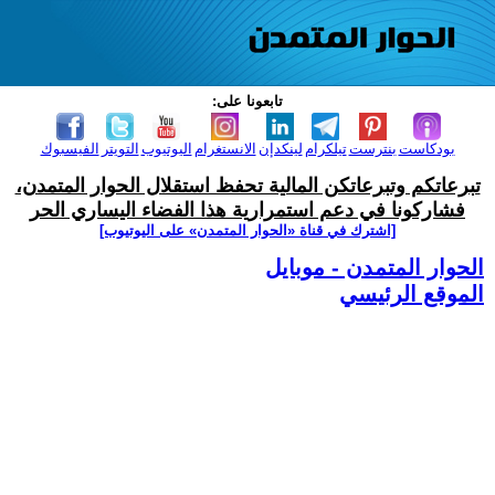
تابعونا على:
بودكاست
بنترست
تيلكرام
لينكدإن
الانستغرام
اليوتيوب
التويتر
الفيسبوك
تبرعاتكم وتبرعاتكن المالية تحفظ استقلال الحوار المتمدن،
فشاركونا في دعم استمرارية هذا الفضاء اليساري الحر
[اشترك في قناة ‫«الحوار المتمدن» على اليوتيوب]
الحوار المتمدن - موبايل
الموقع الرئيسي