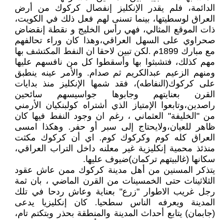
الدائمة، فلم يقدر الإنكليز إنفصال كركوك من أرض
العراق لوسطيتها، بينما تسنى لهم فعل ذلك في الكويت،
ذات الموقع المثالي، فهي رأس الخليج و نقطة إنقضاض
صحراوي على السهل العراقي،وهذا كان وراء تحالفهم
مع مبارك 1899م .لكن تبين لاحقا ان النفط المكتشف بها
مهم كذلك، فتشبثوا بها وأسقطوا كل من نافسهم عليها
ومنهم الزعيم عبدالكريم ثم صدام. والأمر عينه ينطبق
على كركوك(النفاطه)، فقد شمها الإنكليز منذ بدايات
القرن بعنايتهم وجابوها جواسيسهم سائحين
راصدين،وتابعوا الإمتياز الذي أشتراه كولبنكيان الأرمني
من "الخليفة" العثماني ، رغم ان وجود النفط فيها كان
ظاهر للعيان،ولايحتاج إلى سبر أو حفر. وهكذا امسى
العراق كله كوم وكركوك كوم. اي أن كركوك مكثت
منذئذ محمية إنكليزية غير معلنه داخل التراب العراقي،
سكانها (غالبيتهم تركمان)ضيوف عليها.
يتذكر المسنين من أهل مدينة كركوك ممن عاش عقود
الثلاثينات حتى الخمسينات من القرن الماضي ، بان ثمة
رجل غريب الاطوار "زرع" بعناية وعاش ردحا في تلك
المدينة ويعرفه الناس سطحيا. كان إنكليزيا يدعى
(جابمان) يتابع أحداث المدينة والمنطقة بحذر وبتكتم تام،