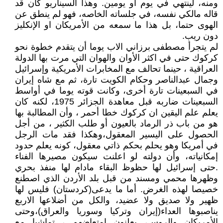
ومنه، لينتهي في يوم او يومين. وهذا السيناريو كان قد
قاله مالكي نفسه، في جلساته الخاصه، فهو لم ينطق عن
الهوى حتما، بل هذا ما سمعه من الأمريكان او الإنكليز
دون ريب.
لم يتجرأ مصطفى برزاني الاب يوما أن يتقدم خطوة نحو
كركوك حتى في اكثر الأوان والهوان التي مرت بها الدولة
العراقية ، حينما تحالف مع المخابرات الأمريكية وإسرائيل
وجمال عبدالناصر وحكام الكويت تارة، ثم مع شاه إيران
في السبعينات تارة أخرى، وكانت قوته يوما في أواسط
السبعينات ضاربه قبل معاهدة الجزائر 1975، لكنه كان
يعلم علم اليقين ان كركوك خطا أحمر ، وأن المطالبة بها
هو من باب ذر الرماد بالعيون أو طلب الكثير ، من أجل
الحصول على اليسير المعقول،وهكذا فقد مات الرجل
في أمريكا وهو يحلم بحكم ذاتي معقول، كونه يعلم حدود
إمكانياته، وأن دولته لو اعلنت سيكون مصيرها الفناء
.حتى إسرائيل لها حظوظ البقاء مادام لها منفذ بحري
وظهرها محمي ومسند من قبل بلد الأردن الذي اصطنع
خصيصا لهذه الغرض. أما ما يدعى(كردستان) فليس لها
ظهير ولا صديق ولا عضيد، والكل من أضلاعها الاربع
يناصبوها العداء(إيران وتركيا وسوريا والعراق)،وحتى
الأمريكان والروس، يعلنون إمتعاضهم ، تماشيا مع