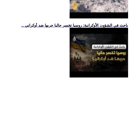
.. باحث في الشؤون الأوكرانية: روسيا تخسر حاليا حربها ضد أوكراني