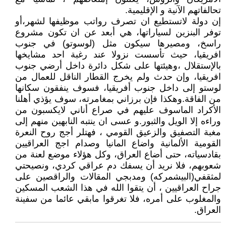
تحالفاتهم الآنية و الإقليمية.
إن دولة لاتستطيع ان تصرف رواتب موظيفها لشهر،أو
توفر البنزين لسياراتها، هي أبعد عن ان تكون مشروع
راسخ، ومصيرها سيكون مثل (لوسوتو) في جنوب
افريقيا، حيث تأسست نزولا عند رغبة احد مشايخها
بالإستقلال ،وهيئتها على شكل دائرة داخل أرضي جنوب
افريقيا، وإن حدث ولم يخرج القطار الناقل للعمال من
لوستو إلى داخل جنوب أفريقيا، فسوف ينفقون سكانها
من الفاقة.وهكذا فإن برزاني بمغامرته، سوف يؤذي أهلنا
الأكراد الماسوف عليهم في صراع أناني لايكسبون من
وراءه إلا الويل والثبور.و عسى ان ينتبه النابهين منهم إلى
مغبة التصفيق والزعيق القومي ، فهتلر أجج روح النعرة
القومية الألمانية واضاع المانيا وصدام اجج العراقيين
بقادسياته، حتى أضاع العراق، وكل هؤلاء موضع لعنة من
شعوبهم، فلا نريد أن يسفك دم عراقي كردي، ونصيحتي
لمثقفي(البيشمركه) ومدبجي المقالات والراقصين على
جراح العراقيين ، أن يتقوا الله في هذا الشعب المسكين
والمغلوب على أمره، فلا تغرقوا مابقي عائما من سفينة
العراق.