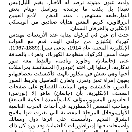
ولديه عيون مبثوثه ترصد له الأخبار، يقيم الليل(ليس
تعبدا) بل يكتب ما يرصده، ويراسل ،وينام بعض
النهار.طبعه مستهجن ، متقد الذهن ، لامع العينين
الزرقاوين، كريم النفس هداياه صناديق من الويسكي
الإنكليزي والخرفان السمان.
حدث ان عين في كركوك ببداية عقد الأربعينات مهندس
كهرباء إنكليزي من مولدي الهند، قدم مع القوات
الإنكليزية المحتلة عام 1914، يدعى سيرل(1889-1967)،
حيث أسس لكركوك منظومة الكهرباء، وتعرف بالصدفة
على (جابمان)، وحاوره ونادمه، والتقط معه صور
تذكاريه، أرسلها إلى اخته (تيودورا) المستأنسة بمراسلات
أخيها وهي تعيش في بنكلور بالهند، فأكتشفت بحصافتها،و
بعيون إمراة تميز وتفرز، وتقارن التفاصيل وتربط الصور
بالصور، فأكتشفت وهي المتابعة للفضائح على صفحات
الصحف الإنكليزية، بأن (جابمان) ماهو إلا (لورنس)
الجاسوس المشهور،مؤلف كتاب(أعمدة الحكمة السبعة)
وصاحب القصص الأسطوريه في أحداث الحرب العالمية
الأولى،وخلال المرحلة المفصلية التي تغيرت فيها ملامح
الشرق القديم ،وتأسست على اثرها دول وممالك
وأضمحلت فيها إمبراطوريات كالعثمانية.وقد ورد كل ذلك