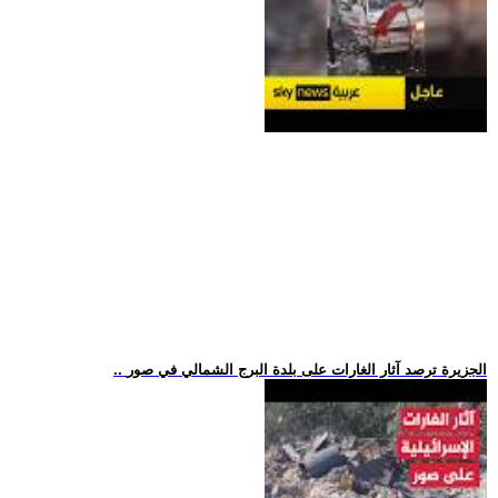
.. الجزيرة ترصد آثار الغارات على بلدة البرج الشمالي في صور