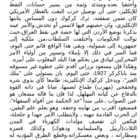
وأختفيا بعده.ومنذئذ وثمة من يسير حسابات النفط
للإنكليز، حتى أن توصيل حزب البعث بالقطار الأمريكي
كان ضمن صفقته، ترك كركوك دون المساس بثابتها
الإنكليزي، وان حصتهم فيها لاتمس أو تخدش.والأمر عينه
يذكرنا بوضع الأردن التي لها حصة في نفط العراق،حيث
توالت الحكومات وأختلفت السلطات،من ملكية إلى
جمهورية إلى شمولية، وبقي هذا الواقع قائم حتى اليوم،
فما السر في ذلك إلا بإملاء وتسيير من أولياء الأمر
المحركين لبيادق من يحكم هذا البلد المغلوب على أمره.
وهكذا فإن مسعود برزاني أقدم على خطوة غير مسبوقه
منذ باباكركر 1927، حتى اليوم، بان يستولي على "ملك
الغير"، ويدخل كركوك الإنكليزية، طامعا كأي بدوي شره
وقجقجي (مهرب) طماع لضمها، ضانا في ذاته القوة
بالدفاع عن كيانه المهلهل. لذا فإن ما قاله مشعان هو
عين الصواب ،على مبدأ "خذ الحكمة من أفواه السفهاء"،
فمسعود اقترب من نهايته وحتفه، وهو يعلم علم اليقين،
ان الحرب القادمة تنهيه ، ولايتطلب الأمر جهدا و جلجلة،
فيكفي ان تقصف مولدات الكهرباء في المدن
الثلاث(أربيل والسليمانية ودهوك) وكذلك قصره
ومطاراته ، وبعض معسكراته،وقطع الطرق المؤديه له