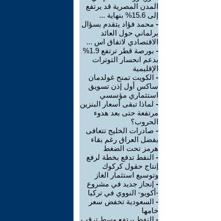
المدن المصرية قد يرتفع
إلى 15.6% بنهاية ...
-
محمد فؤاد يتقدم بسؤال
برلماني حول العائد
الاقتصادي لاتفاق اس ...
-
بورصة قطر ترتفع 1.9%
بدعم انحسار التوترات
الإقليمية
-
الكويت تمنح غولدمان
ساكس أول إذن تسويق
استثماري مؤسسي
-
لماذا تبقى أسعار البنزين
مرتفعة حتى بعد هدوء
الحروب؟
-
صادرات الخليج تتعافى
بفضل العراق رغم بقاء
هرمز تحت الضغط
-
النفط تدفع بخطة لرفع
إنتاج حقول كركوك
وتوسيع استثمار الغاز
-
إنجاز جديد في مشروع
-أكويو- النووي في تركيا
-
السعودية تخفض سعر
خامها
-
النفط يرتفع وسط ترقب