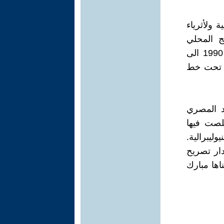
 ولأثرياء
ج المحلي
الاجمالي للفرد (Per Capita GDP) من نسبة مقدارها 4.1% قبل عام 1990 الى
ريين تحت خط
د المصري
لصت فيها
ليبرالية.
ار تصريح
اها مبارك