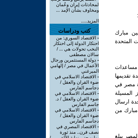
لمحادثات إيران وعُمان
ومخاوف بشأن الإمد ...
المزيد.....
كتب ودراسات
ين مبارك
-
الاقتصاد السوري: من
عام 1981, منحت الولايات المتحدة
احتكار الدولة إلى احتكار
النخب تحولات هي ... /
سالان مصطفى
-
دولة المستثمرين ورجال
الأعمال في مصر / إلهامي
 مساعدات
الميرغني
المتحدة تقديمها
-
الاقتصاد الاسلامي في
ضوء القران والعقل /
لغ لمساعدة مصر في
دجاسم الفارس
 المسيلة
-
الاقتصاد الاسلامي في
ضوء القران والعقل / د.
حدة ارسال
جاسم الفارس
مبارك من
-
الاقتصاد الاسلامي في
ضوء القران والعقل /
دجاسم الفارس
-
الاقتصاد المصري في
نصف قرن.. منذ ثورة
لمصر يبلغ
يوليو حتى نهاية الألفي ... /