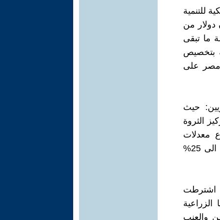
ية للتنمية
ة المصرية منح سنوية قيمتها 200 مليون دولار من
 ما تبقى
 الوكالة بتخصيص
مصممة لمساعدة مصر على
سلع (CIPs) على المصريين: حيث
يز الثروة
ع معدلات
البطالة التي (واعتمادا على المعايير المستخدمة في قياسها) قد ارتفعت الى 25%
. اشترطت
 امكاناتها الزراعية
طن والعنب