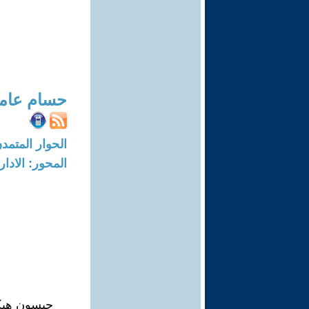
حسام عام
الحوار المتمدن-العدد: 4433 - 14
المحور: الادار
جيسون هيك