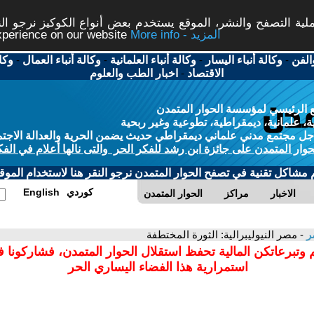
ة التصفح والنشر، الموقع يستخدم بعض أنواع الكوكيز نرجو النق
More info - المزيد
experience on our website
الفن
-
وكالة أنباء اليسار
-
وكالة أنباء العلمانية
-
وكالة أنباء العمال
-
وكا
الاقتصاد
-
اخبار الطب والعلوم
 الرئيسي لمؤسسة الحوار المتمدن
، علمانية، ديمقراطية، تطوعية وغير ربحية
ل مجتمع مدني علماني ديمقراطي حديث يضمن الحرية والعدالة الاجتم
حوار المتمدن على جائزة ابن رشد للفكر الحر والتى نالها أعلام في الفك
م مشاكل تقنية في تصفح الحوار المتمدن نرجو النقر هنا لاستخدام الموقع
كوردي
English
الاخبار
مراكز
الحوار المتمدن
ر
- مصر النيوليبرالية: الثورة المختطفة
 وتبرعاتكن المالية تحفظ استقلال الحوار المتمدن، فشاركونا 
استمرارية هذا الفضاء اليساري الحر