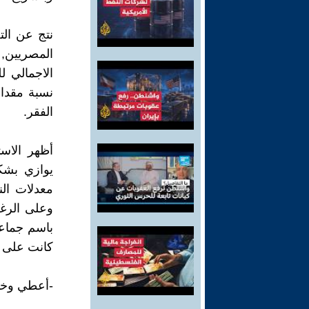
نتج عن الت
المصريين,
الفقر.
أظهر الاس
يوازي بشك
معدلات النم
وعلى الرغ
باسم جماعة
كانت على 
-أعطي وخذ