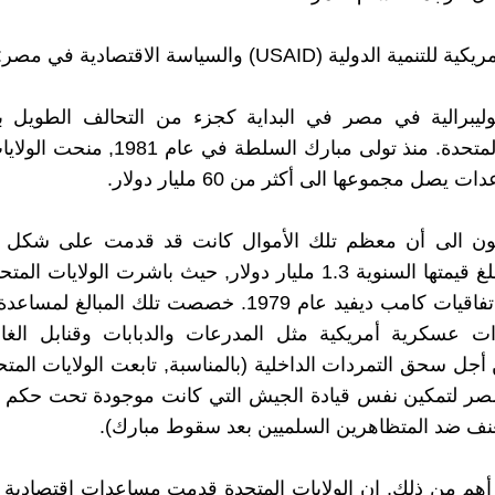
مية الدولية (USAID) والسياسة الاقتصادية في مصر:
وليبرالية في مصر في البداية كجزء من التحالف الطويل ب
والولايات المتحدة. منذ تولى مبارك السلطة في 
صل مجموعها الى أكثر من 60 مليار دولار.
ون الى أن معظم تلك الأموال كانت قد قدمت على شكل
عسكرية تبلغ قيمتها السنوية 1.3 مليار دولار, حيث باشرت الولايات 
بعد توقيع اتفاقيات كامب ديفيد عام 1979. خصصت تلك المبا
ت عسكرية أمريكية مثل المدرعات والدبابات وقنابل الغاز
أجل سحق التمردات الداخلية (بالمناسبة, تابعت الولايات المت
مصر لتمكين نفس قيادة الجيش التي كانت موجودة تحت حكم 
نف ضد المتظاهرين السلميين بعد سقوط مبارك).
أهم من ذلك, ان الولايات المتحدة قدمت مساعدات اقتصادية 