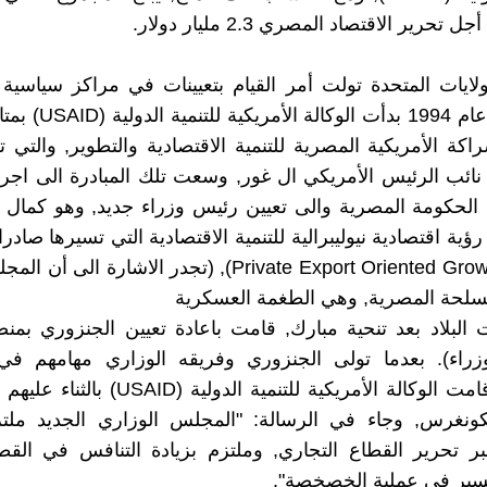
 تحرير الاقتصاد المصري 2.3 مليار دولار.
لايات المتحدة تولت أمر القيام بتعيينات في مراكز سياسي
مصر. في عام 1994 بدأت الو
راكة الأمريكية المصرية للتنمية الاقتصادية والتطوير, والتي 
نائب الرئيس الأمريكي ال غور, وسعت تلك المبادرة الى اجرا
الحكومة المصرية والى تعيين رئيس وزراء جديد, وهو كمال 
رؤية اقتصادية نيوليبرالية للتنمية الاقتصادية التي تسيرها صاد
الخاص (Private Export Oriented Growth), (تجدر الاشارة ا
سلحة المصرية, وهي الطغمة العسكرية
البلاد بعد تنحية مبارك, قامت باعادة تعيين الجنزوري بم
راء). بعدما تولى الجنزوري وفريقه الوزاري مهامهم في
المصرية, قامت الوكالة الأمريكية للتنمية الدولي
لكونغرس, وجاء في الرسالة: "المجلس الوزاري الجديد ملتز
بر تحرير القطاع التجاري, وملتزم بزيادة التنافس في القط
لسير في عملية الخصخصة".