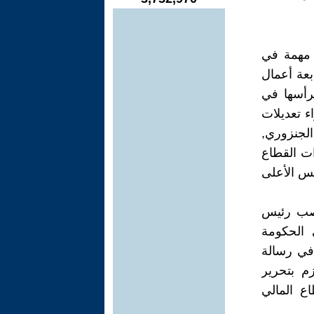
ة مهمة في
كالة الأمريكية للتنمية الدولية (USAID) بمتابعة أعمال
ترأسها في
ء تعديلات
الجنزوري,
رات القطاع
لى أن المجلس الأعلى
نصب رئيس
 الحكومة
ة (USAID) بالثناء عليهم في رسالة
م بتحرير
اع المالي