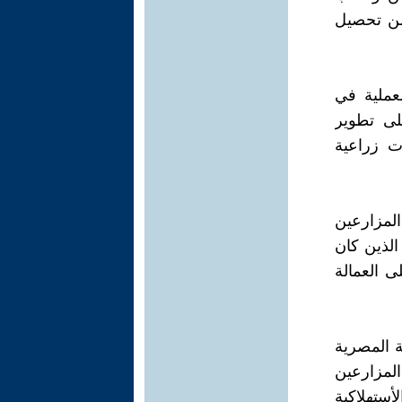
 من تحصيل
لعملية في
صمم للعمل على تطوير
ت زراعية
لمزارعين
 الذين كان
ى العمالة
ة المصرية
لمزارعين
ستهلاكية