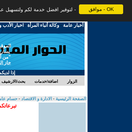
موافق - OK
لتوفير افضل خدمة لكم ولتسهيل عملي
أخبار عامة
-
وكالة أنباء المرأة
-
اخبار الأدب و
الموقع
يسارية
"من أج
حاز ال
إذا لديك
الزوار
اضافة/خدمات
بحث/الارشيف
الصفحة الرئيسية
-
الادارة و الاقتصاد
-
حسام عام
تبرعاتكم