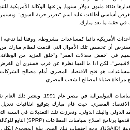
متوسط مقدارها 815 مليون دولار سنويا, وزعتها الوكالة الأمريكية لل
USA) لغرض أساسي أطلقت عليه اسم "تعزيز حرية السوق". ويستمر
في حقبة ما بعد مبارك.
عدات الأمريكية دائما كمساعدات مشروطة. ووفقا لما تدعيه الو
مفترض أن تخصص تلك الأموال التي قدمت لنظام مبارك من
سهم في "خفض معدلات الفقر" و"خلق المزيد من الوظائف"
الاقليمي". لكن اذا ما القينا نظرة عن قرب فسنرى أن الغر
مساعدات هو فتح الاقتصاد المصري أمام مصالح الشركات ا
مع مراعاة ضئيلة لمصالح الشعب المصري.
تعززت السياسات النيوليبرالية في مصر عام 1991, ويع
لاقتصاد المصري, حيث قام مبارك بتوقيع اتفاقيات تعديل ب
 الدولي والبنك الدولي, وتعززت تلك التعديلات في السنة التي 
المنح التي قدمها برنامج اصلاح سياسات القطاعا
للتنمية الدولية (USAID), ومع احتساب تلك المنح, يبلغ المجموع الك