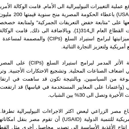
عملية التغييرات النيوليبرالية الى الأمام, قامت الوكالة الأمريك
الدولية (USAID) باعطاء الحكوم
ها على "متابعة خفض التعريفات الجمركية" ولمتابعة خصخصة
من شركات القطاع العام ال314(1). وبالاضافة الى ذلك, قامت
25% من ميزانيتها لبرامج استيراد السلع (CIPs) وال
أمريكية ولتعزيز التجارة الثنائية.
جرى برهنة الأثر المدمر لبرامج استيراد ال
ضعاف الصناعات المحلية, وتشجيع الاحتكارات الأجنبية, وترك
وعة من السياسيين, وبالنتيجة تكون قد ساهمت في ارتفا
يرة وتصل الى 30% بين الشباب.
 مصر الزراعي لبعض اكثر الاجراءات النيوليبرالية تطرفا
الوكالة الأمريكية للتنمية الدولية (USAID) أن تقوم مصر بنقل
 انتاج الأغذية الأساسية الى تصدير محاصيل أخرى مثل الق