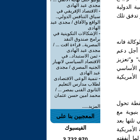
مجدى عبد الهادى
تنمية الدولية
-
الاقتصاد الإفريقي في
 تدفق تلك
سياق التنافس الدولي..
الواقع والآفاق / مجدى عبد
الهادى
-
الإشكالات التكوينية في
برامج صندوق النقد
كالة فانه
المصرية.. قراءة اقت ... /
 أجل دعم
مجدى عبد الهادى
-
ثمن الاستبداد.. في
 و"تعزيز
الاقتصاد السياسي لانهيار
الجنيه المصري / مجدى
ض الأساسي
عبد الهادى
لأمريكية
-
تنمية الوعى الاقتصادى
لطلاب مدارس التعليم
الثانوى الفنى بمصر ... /
محمد امين حسن عثمان
تبر ذلك العام نقطة تحول
المزيد.....
نيوية مع
المعجبين بنا على
تلتها بعد
الفيسبوك
ت (SPRP) التابع للوكالة الأمريكية
لي لما أنفقته
3,732,970