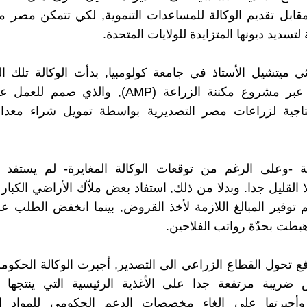
مقابل تقديم الوكالة للمساعدات التنموية, لكي تتمكن مصر
لتسديد ديونها المتزايدة للولايات المتحدة.
ثي ميتشيل الأستاذ في جامعة كولومبيا, بدأت الوكالة تلك ا
الثمانينيات عبر مشروع مكننة الزراعة (AMP), والذي 
انتاجية لزراعات مصر التصديرية بواسطة تمويل شراء معدا
ية -وعلى الرغم من توقعات الوكالة المغايرة- لم يستفد ا
ا القليل جدا. وبدلا من ذلك, استفاد بعض ملاّك الأراضي الكبار
 توفير المبالغ اللازمة لأخذ القروض, بينما انخفض الطلب عل
هبطت بحدّة رواتب الفلاحين.
 تحول القطاع الزراعي الى التصدير, أجبرت الوكالة الحكوم
ريبة مرتفعة جدا على الأغذية الرئيسية التي ينتجها ا
 وأجبرتها على الغاء مخصصات الدعم الحكومي للمواد الأ