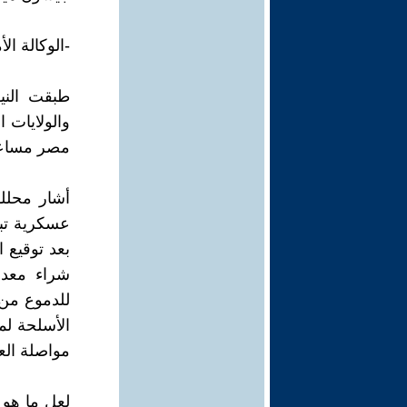
-الوكالة الأمريكية للتن
طبقت الني
مصر مساعدات ي
أشار محلل
شراء معدا
للدموع من 
الأسلحة ل
مواصلة الع
لعل ما هو 