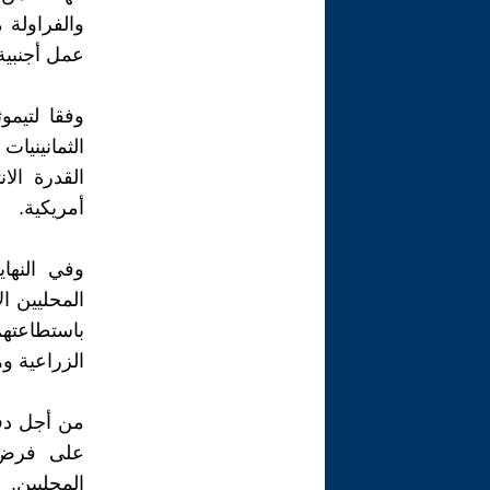
والفراولة 
عمل أجنبية 
وفقا لتيمو
القدرة ال
أمريكية.
وفي النها
المحليين ال
باستطاعتهم
الزراعية و
من أجل دفع
على فرض ض
المحليين,