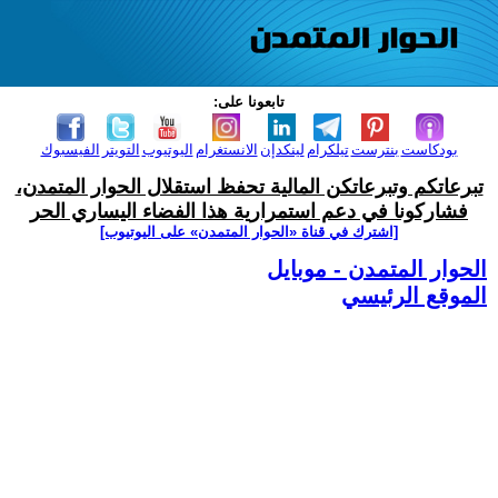
تابعونا على:
بودكاست
بنترست
تيلكرام
لينكدإن
الانستغرام
اليوتيوب
التويتر
الفيسبوك
تبرعاتكم وتبرعاتكن المالية تحفظ استقلال الحوار المتمدن،
فشاركونا في دعم استمرارية هذا الفضاء اليساري الحر
[اشترك في قناة ‫«الحوار المتمدن» على اليوتيوب]
الحوار المتمدن - موبايل
الموقع الرئيسي