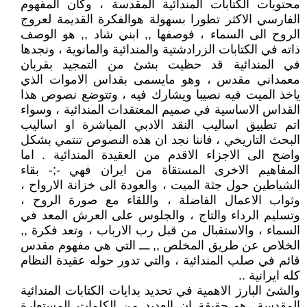
محتويات الكتابات المندائية المقدسة ، وكان المفهوم
الفارسي الاكثر تطورا بسهولة هوالفكرة القديمة لعروج
الروح الى السماء ، فوصفها ,, ابني شاد ,, هو الوصف
ذاته في الكتابات الزرادشتية والمندائية والمانوية ، ونجدها
في المندائية قد حظيت بشئ من التمجيد بقربان
معمداني مقدس ، وهو مايسمى بقداس الاموات الذي
ياخذ الميت فيه نصيبا ويشارك فيه ، وتتوضع نصوص هذا
القداس الاساسية في صميم المعتقدات المندائية ، وسواء
اتم تطبيق اساليب النقد الادبي المباشرة او اساليب
البحث التاريخي ، فاننا نجد ان هذه النصوص تنتمي بشكل
واضح الى الاجزاء الاقدم من العقيدة المندائية . اما
المفاهيم الاخرى المستقاة من ايران فهي -;- بقاء
الشياطين حول جثة الميت ، والعودة الى خزانة الارواح ،
وثواب الاعمال الفاضلة ، واللقاء مع صورة الروح ،
وتسليم الرداء والتاج ، والجلوس على العرش المعد في
السماء ، والاستقبال من قبل رب الارباب ، وتعد فكرة ,,
الخلاص عن طريق المخلص ,, ـــ التي هي مفهوم مقدس
قائم في صلب المندائية ، والتي تدور حوله عقيدة النظام
كله ايرانية ..
والشئ البارز الاهمية في تحديد بدايات الكتابات المندائية
المقدسة ،هو حقيقة ان العديد من الكلمات المستعارة