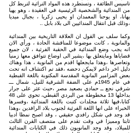
تاسيس الطائفة ، وتستطرد هذه المواد التراثية لتربط كل
من المندائية والشخصية الرئيسية في العقيدة ، وهو يهيا
يهانا، او يوحنا المعمدان او يحيى زكريا ، بجبال ميديا
،وذلك قبل انتقال المندائيين الى بلاد بابل ..
وكما سلف بي القول ان العلاقة التاريخية بين المندائية
والمانوية ، كانت موضوعا للمناقشة الحادة ، ورأي الان
انه يجب وضع المندائية في الحقبة الفرثية ، لان جميع
قضاياها ومايتعلق بها ،يشير الى اوضاع تتوافق معها زمنيا
وتعاصرها ،وهذا مايجعلها اقدم من المانوية ، هذا وهناك
دليل اخر داعم لايمكن دحضه ،فقد تم اكتشاف انه تحت
بعض المزامير المانوية المقدسة المكتوبة باللغة القبطية
في عام 1945م على الضفة الشرقية للنيل، شمال ـــ
شرقي نجع ــ حمادي بصعيد مصر ،حيث عثر على جرار
بداخلها 13 مخطوطة من البردي القبطي، تحوي على 48
كتابا،فيها ثلاثة مجلدات كتبت باللغة المندائية ،وفسرها
الخبراء على انها اللغة الفرثية لجنوب بلاد الرافدين ،وهذا
قد وجد في شكل رافدي حقيقي ، وقد اصبح نمطا ادبيا
ثابتا ومميزا في وقت تقدم على منتصف القرن الثالث
للميلاد، وقد وجد المانويون ذلك في الكتابات المندائية