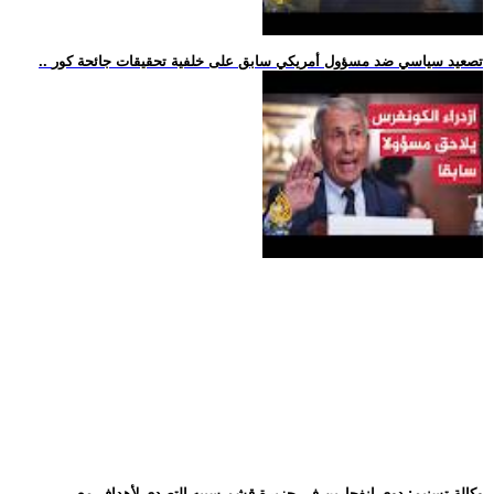
.. تصعيد سياسي ضد مسؤول أمريكي سابق على خلفية تحقيقات جائحة كور
.. وكالة تسنيم: دوي انفجارين في جزيرة قشم سببه التصدي لأهداف مع