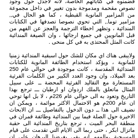
فضمنوه في كتاباتهم الخاصة، لانه لاجدل حول وجود
نصوص مقحمة ومدموجة بدون تغيير في داخل مجموعة
من المزامير المانوية القبطية ، كما هو الحال في,,
مزامير توما,, التي تحوي نصوصا تصدفها في الكتابات
المندائية ، وتظهر اخطاء الترجمة والعجز عن الفهم من
قبل المانويين في جميع ارجائها ، وان الصيغة المندائية
كانت المثل المحتذى به في كل منحى .
ولايبقى هناك اي مكان للشك حول اسبقية المندائية زمنيا
للمانوية ، ويؤكد استخدام الطائفة المانوية للكتابات
المندائية المقدسة ، كانت موجودة في حوالي عام 250
بعد الميلاد، وان وجود العدد الكبير من الكلمات الفرثية
المستعارة مع التقاليد الفرثية المحضة ــ على سبيل
المثال ماتعلق بالملك اردوان او ارطبان ـــ ترجع بهذا
التاريخ وتعود به الى حوالي عام 226م ، لا بل انها توحي
ان عام 200م هو الاحتمال الاكثر موائمة ، ويمكن ان
نضيف الى هذا ــ دون الدخول بالتفاصيل ـــ ان الابحاث
الاخيرة حول الصلة فيما بين المندائية وطائفة قمران في
منطقة البحر الميت ، ترجع بتاريخ المندائية الى حقبة
ماتزال ابكر ، حتى ربما الى الايام التي تقدمت على قيام
المسيحية ،والمهم انه يفي بغرضنا البرهان على ان