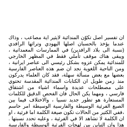
ان تفسير اصل تكوّن المندائية لايثير اية مصاعب ، وذاك
عندما يؤخذ بالحسبان اصلها اليهودي وتراثها الرافدي
(نسبة الى بلاد الرافدين) في الممارسات المعمدانية ،
ويبقى هناك موقف تأملي فقط في المظهر الخارجي
للمندائية يمكن عزوه بشكل رئيسي الى عناصر ايرانية ،
ومن الناحية اللغوية نجد ان ضم هذه العناصر الفارسية
بعضها مع بعض مسألة سهلة، فقد كان العلماء يدركون
منذ زمن طويل ان الكتابات المندائية المقدسة تحتوي
على مصطلحات عديدة واسماء اشياء من اشتقاق
فارسي ، ومهما يكن الحال فان الفحص الدقيق للكلمات
المستعارة هو تطور جديد نسبيا ، والاختلاف فيما بين
الصيغ الفرثية الوسيطة والفارسية الوسيطة امر حاسم
،ففي الكثير من الحالات تكون صيغة الكلمة اما فرثية ، او
ان الكلمة لا تشاهد الا في الفرثية ، وعليه تحدد نسبتها .
هذا وان التباين بين لهجات الفرثية الوسيطة والفارسية