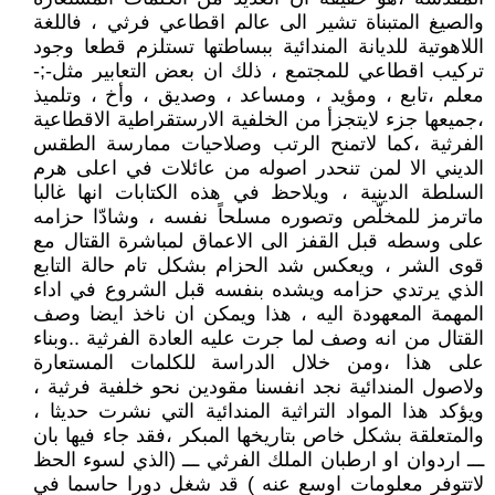
والصيغ المتبناة تشير الى عالم اقطاعي فرثي ، فاللغة
اللاهوتية للديانة المندائية ببساطتها تستلزم قطعا وجود
تركيب اقطاعي للمجتمع ، ذلك ان بعض التعابير مثل-;-
معلم ،تابع ، ومؤيد ، ومساعد ، وصديق ، وأخ ، وتلميذ
،جميعها جزء لايتجزأ من الخلفية الارستقراطية الاقطاعية
الفرثية ،كما لاتمنح الرتب وصلاحيات ممارسة الطقس
الديني الا لمن تنحدر اصوله من عائلات في اعلى هرم
السلطة الدينية ، ويلاحظ في هذه الكتابات انها غالبا
ماترمز للمخلّص وتصوره مسلحاً نفسه ، وشادّا حزامه
على وسطه قبل القفز الى الاعماق لمباشرة القتال مع
قوى الشر ، ويعكس شد الحزام بشكل تام حالة التابع
الذي يرتدي حزامه ويشده بنفسه قبل الشروع في اداء
المهمة المعهودة اليه ، هذا ويمكن ان ناخذ ايضا وصف
القتال من انه وصف لما جرت عليه العادة الفرثية ..وبناء
على هذا ،ومن خلال الدراسة للكلمات المستعارة
ولاصول المندائية نجد انفسنا مقودين نحو خلفية فرثية ،
ويؤكد هذا المواد التراثية المندائية التي نشرت حديثا ،
والمتعلقة بشكل خاص بتاريخها المبكر ،فقد جاء فيها بان
ـــ اردوان او ارطبان الملك الفرثي ـــ (الذي لسوء الحظ
لاتتوفر معلومات اوسع عنه ) قد شغل دورا حاسما في