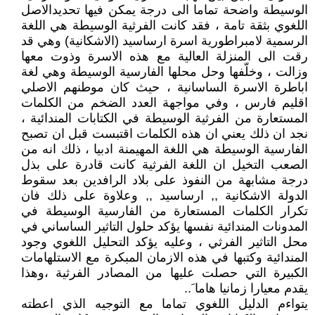
الوسيطة واضحة تماما الى درجة يمكن فيها تحديدالاصل
اللغوي بثقة تامة ، فقد كانت الفرثية الوسيطة هي اللغة
الرسمية لامبراطورية اسرة ارساسيد (الاشكانية) وهي قد
رقت الى المنزلة العالية مع هذه الاسرة وذوت معها
وزالت ، وخلّفها وحل محلها الفارسية الوسيطة وهي لغة
اباطرة الاسرة الساسانية ، حيث كان موطنهم الاصلي
اقليم فارس ، وفي مواجهة العدد الضخم من الكلمات
المستعارة من الفرثية الوسيطة في الكتابات المندائية ،
نجد ان ذلك يعني ان هذه الكلمات اقتبست قبل ان تصبح
الفارسية الوسيطة هي اللغة المهيمنة ادبيا ، ذلك انه من
الصعب التخيل ان اللغة الفرثية كانت قادرة على بذل
درجة مشابهة من النفوذ على بلاد الرافدين بعد سقوط
الدولة الاشكانية ,, ارساسيد ,, وعلاوة على ذلك فان
تكرار الكلمات المستعارة من الفارسية الوسيطة في
المدونات المندائية نفسها يؤكد حلول التاثير الساساني في
محل التاثير الفرثي ، وعليه يؤكد التحليل اللغوي وجود
المندائية وكتبها في هذه الازمان المبكرة مع الاستلهامات
الكبيرة التي حصلت عليها من المصادر الفرثية ،وهذا
يقدم معيارا زمانيا هاما َ..
يتواءم الدليل اللغوي تماما مع التوجيه الذي اعطته