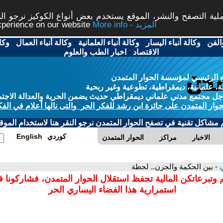
ة التصفح والنشر، الموقع يستخدم بعض أنواع الكوكيز نرجو النق
More info - المزيد
experience on our website
الفن
-
وكالة أنباء اليسار
-
وكالة أنباء العلمانية
-
وكالة أنباء العمال
-
وكا
الاقتصاد
-
اخبار الطب والعلوم
 الرئيسي لمؤسسة الحوار المتمدن
، علمانية، ديمقراطية، تطوعية وغير ربحية
ل مجتمع مدني علماني ديمقراطي حديث يضمن الحرية والعدالة الاجتم
حوار المتمدن على جائزة ابن رشد للفكر الحر والتى نالها أعلام في الفك
م مشاكل تقنية في تصفح الحوار المتمدن نرجو النقر هنا لاستخدام الموقع
كوردي
English
الاخبار
مراكز
الحوار المتمدن
ي
- بين الحكمة والحزن.. لحظة
 وتبرعاتكن المالية تحفظ استقلال الحوار المتمدن، فشاركونا 
استمرارية هذا الفضاء اليساري الحر