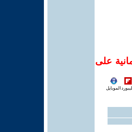
انية على
يبورد
الموبايل