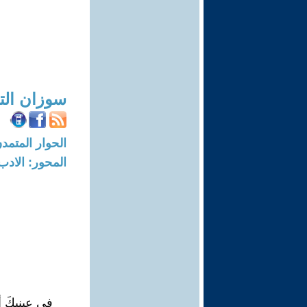
سوزان الت
الحوار المتمدن-العدد: 4375 - 14
المحور: الادب
في عينيكَ 