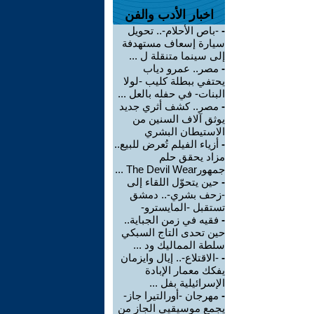
اخبار الأدب والفن
-
-باص الأحلام-.. تحويل
سيارة إسعاف مستهدفة
إلى سينما متنقلة ل ...
-
مصر.. عمرو دياب
يحتفي ببطلة كليب -لولا
البنات- في حفله بالعل ...
-
مصر.. كشف أثري جديد
يوثق آلاف السنين من
الاستيطان البشري
-
أزياء الفيلم تُعرض للبيع..
مزاد يحقق حلم
جمهورThe Devil Wear ...
-
حين يتحوّل اللقاء إلى
-زحف بشري-.. دمشق
تستقبل -المايسترو-
-
فقيه في زمن الجباية..
حين تحدى التاج السبكي
سلطة المماليك ود ...
-
-الاقتلاع-.. إيال وايزمان
يفكك معمار الإبادة
الإسرائيلية بفل ...
-
مهرجان -أورالتيرا جاز-
يجمع موسيقيي الجاز من