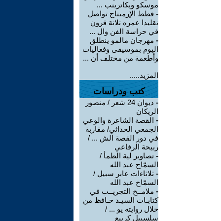
موسكو ويكاترينب ...
-
قطط الإرميتاج تواصل
تقليدا عمره ثلاثة قرون
في حراسة الفن وال ...
-
مهرجان مالمو ينطلق
اليوم بموسيقى وفعاليات
وأطعمة من مختلف أن ...
المزيد.....
كتب ودراسات
-
ديوان 24 شعر / منصور
الريكان
-
القصة الشاعرة والوعي
الجمعي الحداثي/ مقاربة
في دور القصة الش ... /
ربيحة الرفاعي
-
تصاوير لية الظمأ /
السمّاح عبد الله
-
ثلاثاءات عابر سبيل /
السمّاح عبد الله
-
ملامــح التجريــب في
كتابـات السيـد حـافظ من
خلال روايته يو ... /
سلسبيل كريبع