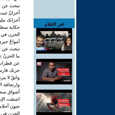
تبحث عن ه
أحزانٌ تنبت
أحزانك ملي
اخر الافلام
حكاية سطور
الحزن في ع
أمواجٌ حير
تبحث عن أ
ما الحزنُ ع
عن قطرات 
حزنك فارسٌ
واثقٌ لا يت
وارتجافة ال
أشواق سجين
اشتقت الإبح
جنون أحلام
الحزن في عي