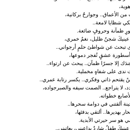
وية،
 من الأعماق.. وجوارحٌ بركانية،
كي شظايا لامعة..
ٍ ظمآنة وحروفٍ ضائعة.
ينيكَ شجنٌ ظليل، نغمٌ خمري،
ى تبحث عن شواطئ حلمٍ أرجواني..
سطورة عشقٍ تُفجر دموعها،
ِندَك إلا جسرًا ظمآن.. يبحث عن ارتواء..
ندى على شفاهٍ مخملية.
 يقتحم ذاتي وفكري.. يكسر رتابة عمري..
ردد، لا يتراجع.. الصمت سيفه والصبرجواده،
أصابع خطواته.
ة ألقتني في دوامة سحرها..
ار بهديرها.. ألتقي بدفئها،
ي هو سر حيرتي الأبدية.
نيكَ طفلٌ شاردٌ يداعبني، يعاتبني..