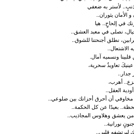
ذنبٍ.. لأستر به ضعفي
 و الأمان يثوران..
ك في إلحاحٍ.. هيا
لخيال، نصلى في معبد العشق..
رابين، نطلق أجنحتنا للشوق..
 الاشتعال..
قلبينا ونسميه آمال.
نيكَ تعاويذٌ سحرية،
 جدار..
زع.. أهرب،
ودية العقل..
مخاوفي أن أحرق أحزانك بين ضلوعي..
حظة.. بعيدًا عن كل الحكمة..
من يعشق وهلاوس المجاذيب..
نٍ نورانية..
ليرتشفه قلبي..