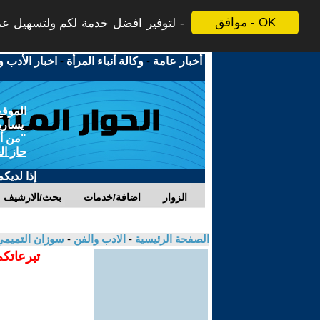
موافق - OK
لتوفير افضل خدمة لكم ولتسهيل عملي
أخبار عامة
-
وكالة أنباء المرأة
-
اخبار الأدب و
الموقع
يسارية
"من أج
حاز ال
إذا لديك
الزوار
اضافة/خدمات
بحث/الارشيف
الصفحة الرئيسية
-
الادب والفن
-
سوزان التميم
تبرعاتكم