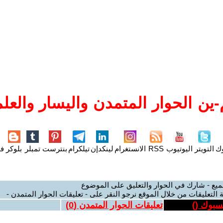
ين الحوار المتمدن واليسار والعلم
وك
التويتر
اليوتيوب
RSS
الانستغرام
لينكدإن
تيلكرام
بنترست
تمبلر
بلوكر
فل
ميع - شارك في الحوار والتعليق على الموضوع
 التعليقات من خلال الموقع نرجو النقر على - تعليقات الحوار المتمدن -
يسبوك (
)
تعليقات الحوار المتمدن (
0
)