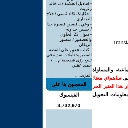
-
قناديل الحكمة / د. خالد
زغريت
-
حكاياتْ تَكاد تُنسى / فلاح
العيفاري
-
وعي ـ قصص قصيرة جدا
/ حسين جداونه
-
ديوان 23 الحاوي
والعصفور / منصور
Transl
الريكان
-
كتاب «عين على القصة
القصيرة: تأملات نقدية في
تسع رؤى قصصية م ... /
حميد عقبي
اعية، والمساواة
المزيد.....
م.
ساهم/ي معنا!
المعجبين بنا على
رار هذا المنبر الحر
معلومات التحويل
الفيسبوك
3,732,970