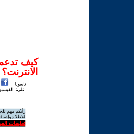
كيف تدعم-
الانترنت؟
تابعونا
على:
الفيسب
رأيكم مهم للج
للاطلاع وإضافة
تعليقات الف