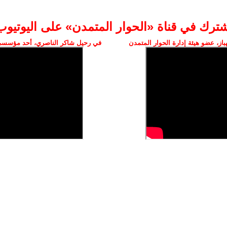
شترك في قناة «الحوار المتمدن» على اليوتيوب
ز، عضو هيئة إدارة الحوار المتمدن
في رحيل شاكر الناصري، أحد مؤسسي 