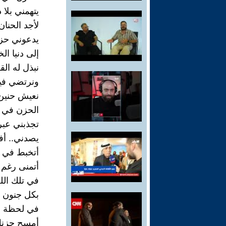
يتهمني بلا 
لأجد الحنان
يدعوني حزن
إلى دنيا ا
نبذل له الق
ونرتضي فيه
نعيش حنين 
الحزن في عي
تجذبني عبر
يصدني.. أف
أتخبط في أ
أتمنى رغم 
في تلك الل
بكل جنون 
في لحظة جنو
أمسح حزنك 