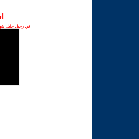
ا‫
في رحيل جليل شهبا