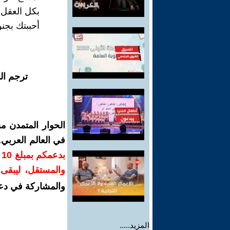
بكل العقل.
أحببتك بجنو
ترجم ال
الحوار المتمدن م
في العالم العربي
ب
والمستقل، ليبقى ص
والمشاركة في دع
المزيد.....