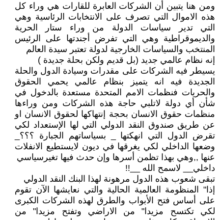
ومن هنا يتبين أن الشركات العابرة للقارات هي وراء كل
هذه الاموال التي تصرف على الانتخابات الرئاسية وهي
التي تدير سياسات الدولة من وراء ستار الحرية
والديموقراطية وهي التي تفرض أجندتها على الرئيس
المنتخب والسياسات الخارجية لدولة تعتبر سيدة العالم
إنه نظام عالمي جديد (بل قديم ولكن بحلة جديدة )
يسيطر فيه الشركات على مقدرات وسيادة الدول والحلة
الجديدة فيه انه يتميز بنظام عالمي يحمي الحقوق
والحريات فنظمات الامم المتحدة مستعدة بالدخول في
شأن أي دولة لاتلبي حاجة هذه الشركات ومن وراءها
منظمات حقوق الانسان بحجة إنتهاكها لحقوق الانسان او
عن طريق صندوق النقد الدولي التي لها الإستعداد لكي
تقرض الدول التي انهكتها _ بسياساتهم الجبارة ؟؟؟_
وضعها الداخلي لكي يغرقها في ديون لايستطيع الانفلات
عنها ,,وهي بهذا تظمن أسرها وإن حدث فيها تغيرسياسي
داخلي__ لاسمح الله __!!
تبقى شعوب هذه الدول مرهونة لهذا البنك النقد الدولي
إذا" المنظومة العالمية الحالية والتي نعايشها الآن تقوم
على أساس فتح الأبواب والطرق لهذه الشركات الكبرى
لكي تكتسح مزيدا" من الاراضي وتفتح مزيدا" من