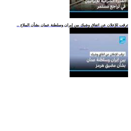
.. ترقب للإعلان عن اتفاق وشيك بين إيران وسلطنة عمان بشأن الملاح