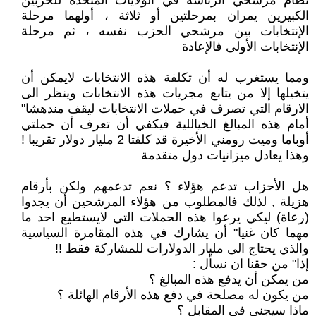
نظام مرشحي الرئاسة في الولايات المتحدة للحزبين
الكبيرين يمران بمرحلتين أو ثلاثة ، أولهما مرحلة
الإنتخابات بين مرشحي الحزب نفسه ، ثم مرحلة
الإنتخابات الأولى فالإعادة
ومما يستغرب له أن تكلفة هذه الانتخابات لايمكن أن
يتخيلها إلا من يتابع مجريات هذه الانتخابات وينظر الى
الارقام التي تصرف في حملات الانتخابات ليقف مندهشا"
أمام هذه المبالغ الخياللية فيكفي أن تعرف أن حملتي
أوباما وميت رومني الأخيرة قد كلفتا 2 مليار دولار تقريبا !
وهذا يعادل ميزانيات دول متقدمة
هل الأحزاب تدعم هؤلاء ؟ نعم تدعمهم ولكن بأرقام
هزيلة , لذلك فالمطلوب من هؤلاء المرشحين أن يجدوا
(رعاة) ليكي يرعوا هذه الحملات التي لايستطيع احد ما
مهما كان غنيا" أن يشارك في هذه المقامرة السياسية
والذي يحتاج الى مليار الدولارات للمشاركة فقط !!
إذا" من حقنا ان نسأل :
من يمكن أن يدفع هذه المبالغ ؟
من يكون له مصلحة في دفع هذه الأرقام الهائلة ؟
ماذا سيجني في المقابل ؟