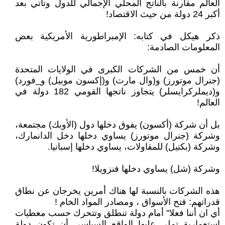
العالم مقارنة بالناتج المحلي الإجمالي للدول وتأتي بعد
أكبر 24 دولة من حيث الاقتصاد!
ذكر هيكل في كتابه: الإمبراطورية الأمريكية بعض
المعلومات الصادمة:
أن خمس من الشركات الكبرى في الولايات المتحدة
(جنرال موتورز) و(وال مارت) و(إكسون موبيل) و_فورد)
و(ديملركرايسلر) يتجاوز ناتجها القومي 182 دولة في
العالم!
بل أن شركة (أكسون) يفوق دخلها دول (الأوبك) مجتمعة،
وشركة (جنرال موتورز) يساوي دخلها دخل الدانمارك،
وشركة (بكتيل) للمقاولات، يساوي دخلها إسبانيا.
وشركة (شل) يساوي دخلها فنزويلا!
هذه الشركات بالنسبة لها هناك أمرين يخرجان عن نطاق
قدراتهم: فتح الأسواق ، ومصادر المواد الخام !
أي ان أننا فعلا" أمام دولة تنطلق وتتحرك حسب معطيات
إستعمارية تملي عليها الواقع السياسي أن تكون دولة