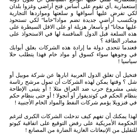
إستعمارية ,أي تقوم على أساس فتح أراضي وغزوا بلدان
لكي تفرض عليها أسواقها و سلعتها ومواردها التجارية
وتكتسب أراضي جديدة تضم موادا"خاما" لكي تستحوذ
عليها مجانا" او بأسعار هزيلة او على الاقل السيطرة على
هذه السلعة قبل الدول المنافسة لها في الاستحواذ على
مصادر الطاقة ؟
فعندما تتحدى دولة ما إرادة هذه الشركات بغلق أبوابك
في وجوهها سواء كسوق أو مواد خام فهذا يتطلب حلا
سياسيا !
فتخيل أن تغلق الدول العربية ابارها عن شركة موبيل أو
شل ؟ وقتها يمكن لهذه الشركات أن تمول مرشح رئاسة
يتبنى مشروع حرب ضد العراق مثلا ! أو يتبنى الإطاحة
بنظام الحكم في كوتديفوار أو أنجولا ! أو حتى بنظام حكم
في فنزويلا يؤمم شركات النفط والمواد الخام الأجنبية !
لهذا يمكنك أن تفهم كيف تدخلت الشركات الكبرى لترغم
الحكومة الأمريكية على رفض التوقيع على اتفاقية كيوتو
للتقليل من الإنبعاثات الغازية الضارة من المصانع !