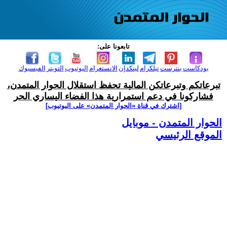
تابعونا على:
بودكاست
بنترست
تيلكرام
لينكدإن
الانستغرام
اليوتيوب
التويتر
الفيسبوك
تبرعاتكم وتبرعاتكن المالية تحفظ استقلال الحوار المتمدن،
فشاركونا في دعم استمرارية هذا الفضاء اليساري الحر
[اشترك في قناة ‫«الحوار المتمدن» على اليوتيوب]
الحوار المتمدن - موبايل
الموقع الرئيسي