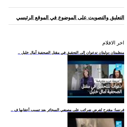
التعليق والتصويت على الموضوع في الموقع الرئيسي
اخر الافلام
.. منظمتان دوليتان تدعوان إلى التحقيق في مقتل الصحفية آمال خليل
.. فرنسا: مقترح لفرض ضرائب على مصنعي السجائر بعد تسبب أعقابها ف