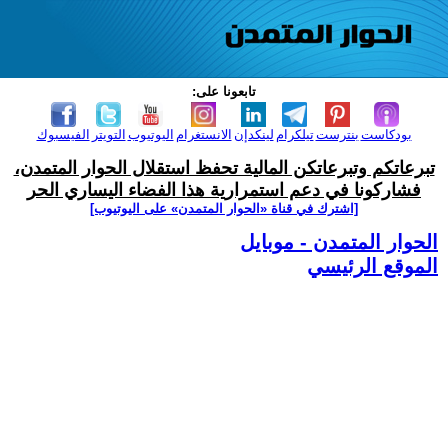
تابعونا على:
بودكاست
بنترست
تيلكرام
لينكدإن
الانستغرام
اليوتيوب
التويتر
الفيسبوك
تبرعاتكم وتبرعاتكن المالية تحفظ استقلال الحوار المتمدن،
فشاركونا في دعم استمرارية هذا الفضاء اليساري الحر
[اشترك في قناة ‫«الحوار المتمدن» على اليوتيوب]
الحوار المتمدن - موبايل
الموقع الرئيسي