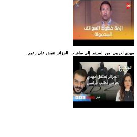
.. مهدي لعريبي: من السينما إلى -مافيا-... الجزائر تقبض على زعيم