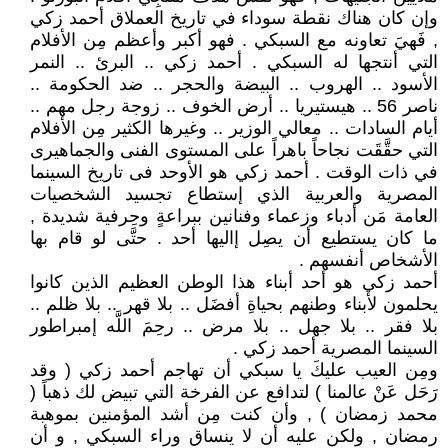
وإن كان هناك نقطة سوداء في تاريخ العملاق أحمد زكي
, فَهيَ تعاونه مع السبكي . فهو أكبر وأعظم مِن الأفلام
التي أنتجها له السبكي . أحمد زكي .. البرئ .. النمر
الأسود .. الهروب .. البيضة والحجر .. ضد الحكومة ..
ناصر 56 .. هيستيريا .. أرض الخوف .. زوجة رجل مهم ..
أيام السادات .. معالي الوزير .. وغيرها الكثير مِن الأفلام
التي حقَّقَت نجاحاً باهراً على المستوى الفنى والجماهيرى
في ذات الوقت . أحمد زكي هو الأوحد فى تاريخ السينما
المصرية والعربية الذي إستطاع تجسيد الشخصيات
العامة مَن أدباء وزعماء وفنانين ببراعةٍ وحِرفية شديدة ,
ما كان يستطيع أن يصِل إاليها أحد . حتَّى لو قام بها
الأشخاص أنفسهم .
أحمد زكي هو أحد أبناء هذا الوطن العظيم الذين كانوا
يحلمون لأبناء وطنهم بحياةِ أفضَل .. بلا قهر .. بلا ظلم ..
بلا فقر .. بلا جهل .. بلا مرض .. رحِمَ اللَّه إمبراطور
السينما المصرية أحمد زكي .
ومِن العيب عليكَ يا سبكي أن تهاجم أحمد زكي ( وقد
رَحَل عَنْ عالمنا ) لتدافع عن الفرخة التي تبيض لك ذهباً (
محمد زمضان ) , وأن كنت مِن أشد المؤمنين بموهبة
رمضان , ولكن عليه أن لا ينساق وراء السبكي , و أن