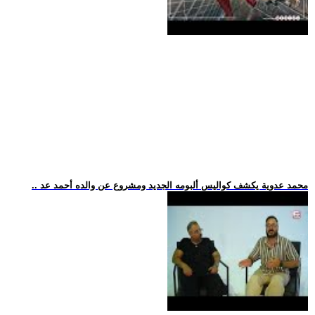
.. محمد عدوية يكشف كواليس ألبومه الجديد ومشروع عن والده أحمد عد