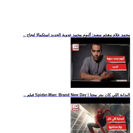
.. محمد علام وهيثم سعيد: ألبوم محمد عدوية الجديد استكمالا لنجاح
.. فيلم Spider-Man: Brand New Day | البداية اللي كان بيتر محتا