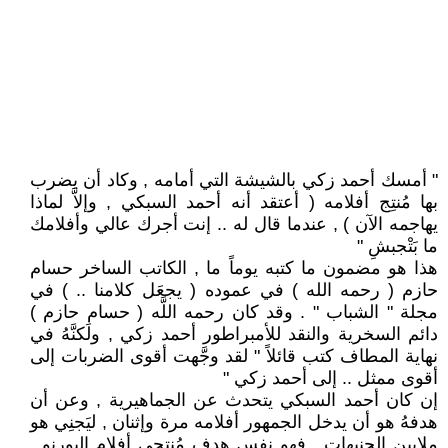
" أمسك أحمد زكي بالشيشة التي أمامه , وكاد أن يضرب
بها مُنتِج أفلامه ( أعتقد أنه أحمد السبكي , وإلاَّ لماذا
يهاجمه الآن ) , عندما قال له .. إنت أجرك عالي وأفلامك
ما بَتْجبشِ "
هذا هو مضمون ما كتبه يوماً ما , الكاتب الساخر حسام
حازم ( رحمه الله ) في عموده ( يجعَل كلامنا .. ) في
مجلة " الشباب " . وقد كان رحمه اللَّه ( حسام حازم )
دائم السخرية والنقد للأمبراطور أحمد زكي , ولَكنَّهُ في
نهاية المطاف كتب قائلاً " لقد وجَّهت أقوى الضربات إلى
أقوى ممثل .. إلى أحمد زكي "
إن كان أحمد السبكي يتحدث عن الجماهيرية , وعن أن
هدفهُ هو أن يدخل الجمهور أفلامه مرة وإثنان , ليَجنِي هو
ملايين الجنيهات , فهو نفس هدف مُنتجِي أفلام البورنو .