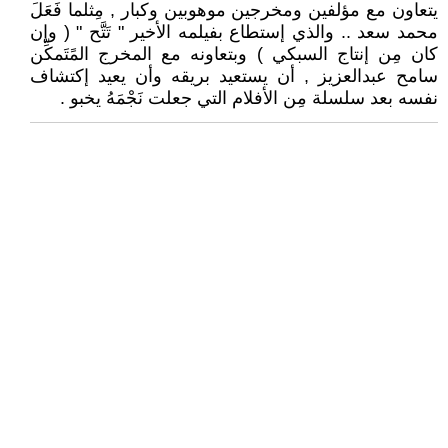
يتعاون مع مؤلفين ومخرجين موهوبين وكبار , مِثلما فَعَلَ
محمد سعد .. والذي إستطاع بفيلمه الأخير " تَتَّح " ( وإن
كان مِن إنتاج السبكي ) وبتعاونه مع المخرج المًتَمكِّن
سامح عبدالعزيز , أن يستعيد بريقه وأن يعيد إكتشاف
نفسه بعد سلسلة مِن الأفلام التي جعلت نَجْمَهُ يخبو .